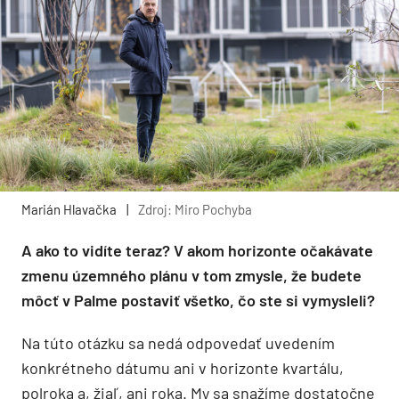
Marián Hlavačka
|
Zdroj: Miro Pochyba
A ako to vidíte teraz? V akom horizonte očakávate
zmenu územného plánu v tom zmysle, že budete
môcť v Palme postaviť všetko, čo ste si vymysleli?
Na túto otázku sa nedá odpovedať uvedením
konkrétneho dátumu ani v horizonte kvartálu,
polroka a, žiaľ, ani roka. My sa snažíme dostatočne