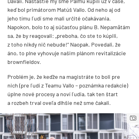
Dávali. Našťastie my sme Palmu kúpili už v čase,
keď bol primátorom Matúš Vallo. Od neho aj od
jeho tímu ľudí sme mali určité očakávania.
Napokon, bolo to aj súčasťou plánu B. Nepamätám
sa, že by reagovali: „preboha, čo ste to kúpili,
z toho nikdy nič nebude!“ Naopak. Povedali, že
áno, to plne vyhovuje našim plánom revitalizácie
brownfieldov.
Problém je, že keďže na magistráte to boli pre
nich (pre ľudí z Teamu Vallo – poznámka redakcie)
úplne nové procesy a noví ľudia, tak ten štart
a rozbeh trval oveľa dlhšie než sme čakali.