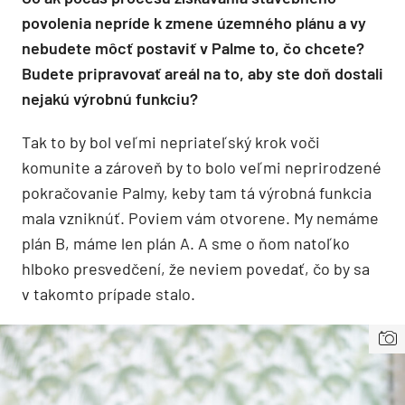
povolenia nepríde k zmene územného plánu a vy
nebudete môcť postaviť v Palme to, čo chcete?
Budete pripravovať areál na to, aby ste doň dostali
nejakú výrobnú funkciu?
Tak to by bol veľmi nepriateľský krok voči
komunite a zároveň by to bolo veľmi neprirodzené
pokračovanie Palmy, keby tam tá výrobná funkcia
mala vzniknúť. Poviem vám otvorene. My nemáme
plán B, máme len plán A. A sme o ňom natoľko
hlboko presvedčení, že neviem povedať, čo by sa
v takomto prípade stalo.