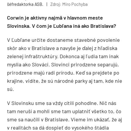
šéfredaktorka ASB.
|
Zdroj: Miro Pochyba
Corwin je aktívny najmä v hlavnom meste
Slovinska. V čom je Ľubľana iná ako Bratislava?
V Ľubľane určite dostaneme stavebné povolenie
skôr ako v Bratislave a navyše je ďalej z hľadiska
zelenej infraštruktúry. Dokonca aj ľudia tam inak
myslia ako Slováci. Slovinci prirodzene separujú,
prirodzene majú radi prírodu. Keď sa prejdete po
krajine, vidíte, že sú národné parky aj tam, kde nie
sú.
V Slovinsku sme sa vždy cítili pohodlne. Nič nás
tam neruší a mohli sme tam uplatniť všetko to, čo
sme sa naučili v Bratislave. Vieme im ukázať, že aj
v realitách sa dá dospieť do vysokého štádia