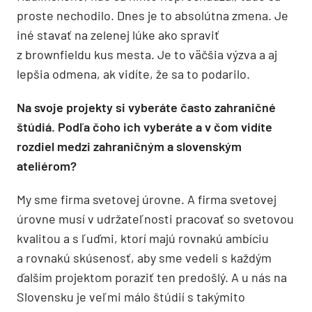
proste nechodilo. Dnes je to absolútna zmena. Je
iné stavať na zelenej lúke ako spraviť
z brownfieldu kus mesta. Je to väčšia výzva a aj
lepšia odmena, ak vidíte, že sa to podarilo.
Na svoje projekty si vyberáte často zahraničné
štúdiá. Podľa čoho ich vyberáte a v čom vidíte
rozdiel medzi zahraničným a slovenským
ateliérom?
My sme firma svetovej úrovne. A firma svetovej
úrovne musí v udržateľnosti pracovať so svetovou
kvalitou a s ľuďmi, ktorí majú rovnakú ambíciu
a rovnakú skúsenosť, aby sme vedeli s každým
ďalším projektom poraziť ten predošlý. A u nás na
Slovensku je veľmi málo štúdií s takýmito