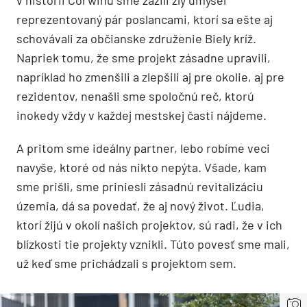
reprezentovaný pár poslancami, ktorí sa ešte aj
schovávali za občianske združenie Biely kríž.
Napriek tomu, že sme projekt zásadne upravili,
napríklad ho zmenšili a zlepšili aj pre okolie, aj pre
rezidentov, nenašli sme spoločnú reč, ktorú
inokedy vždy v každej mestskej časti nájdeme.
A pritom sme ideálny partner, lebo robíme veci
navyše, ktoré od nás nikto nepýta. Všade, kam
sme prišli, sme priniesli zásadnú revitalizáciu
územia, dá sa povedať, že aj nový život. Ľudia,
ktorí žijú v okolí našich projektov, sú radi, že v ich
blízkosti tie projekty vznikli. Túto povesť sme mali,
už keď sme prichádzali s projektom sem.