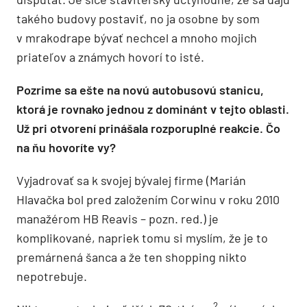
takého budovy postaviť, no ja osobne by som
v mrakodrape bývať nechcel a mnoho mojich
priateľov a známych hovorí to isté.
Pozrime sa ešte na novú autobusovú stanicu,
ktorá je rovnako jednou z dominánt v tejto oblasti.
Už pri otvorení prinášala rozporuplné reakcie. Čo
na ňu hovoríte vy?
Vyjadrovať sa k svojej bývalej firme (Marián
Hlavačka bol pred založením Corwinu v roku 2010
manažérom HB Reavis – pozn. red.) je
komplikované, napriek tomu si myslím, že je to
premárnená šanca a že ten shopping nikto
nepotrebuje.
2