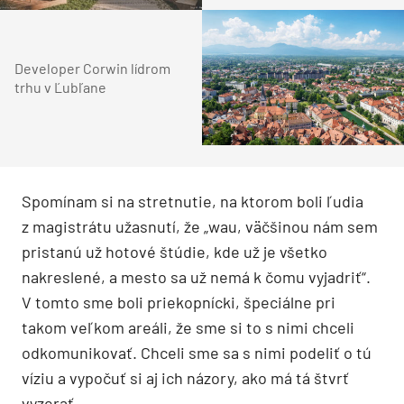
Developer Corwin lídrom
trhu v Ľubľane
Spomínam si na stretnutie, na ktorom boli ľudia
z magistrátu užasnutí, že „wau, väčšinou nám sem
pristanú už hotové štúdie, kde už je všetko
nakreslené, a mesto sa už nemá k čomu vyjadriť“.
V tomto sme boli priekopnícki, špeciálne pri
takom veľkom areáli, že sme si to s nimi chceli
odkomunikovať. Chceli sme sa s nimi podeliť o tú
víziu a vypočuť si aj ich názory, ako má tá štvrť
vyzerať.