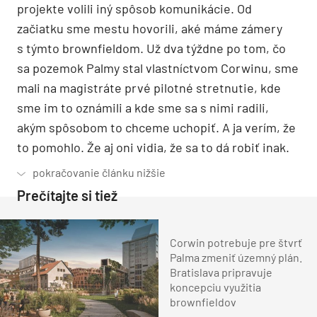
projekte volili iný spôsob komunikácie. Od
začiatku sme mestu hovorili, aké máme zámery
s týmto brownfieldom. Už dva týždne po tom, čo
sa pozemok Palmy stal vlastníctvom Corwinu, sme
mali na magistráte prvé pilotné stretnutie, kde
sme im to oznámili a kde sme sa s nimi radili,
akým spôsobom to chceme uchopiť. A ja verím, že
to pomohlo. Že aj oni vidia, že sa to dá robiť inak.
Prečítajte si tiež
Corwin potrebuje pre štvrť
Palma zmeniť územný plán.
Bratislava pripravuje
koncepciu využitia
brownfieldov