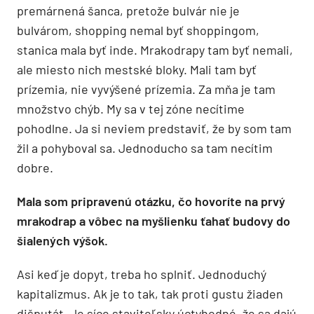
premárnená šanca, pretože bulvár nie je
bulvárom, shopping nemal byť shoppingom,
stanica mala byť inde. Mrakodrapy tam byť nemali,
ale miesto nich mestské bloky. Mali tam byť
prízemia, nie vyvýšené prízemia. Za mňa je tam
množstvo chýb. My sa v tej zóne necítime
pohodlne. Ja si neviem predstaviť, že by som tam
žil a pohyboval sa. Jednoducho sa tam necítim
dobre.
Mala som pripravenú otázku, čo hovoríte na prvý
mrakodrap a vôbec na myšlienku ťahať budovy do
šialených výšok.
Asi keď je dopyt, treba ho splniť. Jednoduchý
kapitalizmus. Ak je to tak, tak proti gustu žiaden
dišputát. Je síce staviteľsky úctyhodné, že sa dajú