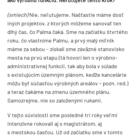
(smiech)
Nie, neľutujeme. Našťastie máme dosť
iných projektov, z ktorých môžeme sanovať ten
dlhý čas, čo Palma čaká. Sme na začiatku štvrtého
roku, čo vlastníme Palmu, a prvý malý míľnik
máme za sebou – získali sme záväzné stanovisko
mesta na prvú etapu (tá hovorí len o výrobno-
administratívnej funkcii, tak aby bola v súlade
s existujúcim územným plánom, keďže kancelárie
môžu byť súčasťou výrobných areálov – pozn. red.)
a teraz čakáme na zmenu územného plánu.
Samozrejme, nie so založenými rukami.
V tejto súvislosti sme posledné tri roky veľmi
intenzívne rokovali aj s magistrátom, aj
s mestskou časťou. Už od začiatku sme v tomto