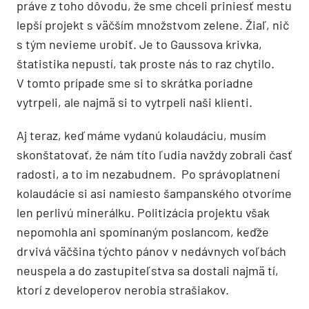
práve z toho dôvodu, že sme chceli priniesť mestu
lepší projekt s väčším množstvom zelene. Žiaľ, nič
s tým nevieme urobiť. Je to Gaussova krivka,
štatistika nepustí, tak proste nás to raz chytilo.
V tomto prípade sme si to skrátka poriadne
vytrpeli, ale najmä si to vytrpeli naši klienti.
Aj teraz, keď máme vydanú kolaudáciu, musím
skonštatovať, že nám títo ľudia navždy zobrali časť
radosti, a to im nezabudnem. Po správoplatnení
kolaudácie si asi namiesto šampanského otvoríme
len perlivú minerálku. Politizácia projektu však
nepomohla ani spomínaným poslancom, keďže
drvivá väčšina týchto pánov v nedávnych voľbách
neuspela a do zastupiteľstva sa dostali najmä tí,
ktorí z developerov nerobia strašiakov.