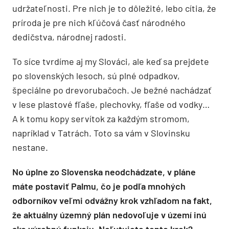
udržateľnosti. Pre nich je to dôležité, lebo cítia, že
príroda je pre nich kľúčová časť národného
dedičstva, národnej radosti.
To síce tvrdíme aj my Slováci, ale keď sa prejdete
po slovenských lesoch, sú plné odpadkov,
špeciálne po drevorubačoch. Je bežné nachádzať
v lese plastové fľaše, plechovky, fľaše od vodky…
A k tomu kopy servítok za každým stromom,
napríklad v Tatrách. Toto sa vám v Slovinsku
nestane.
No úplne zo Slovenska neodchádzate, v pláne
máte postaviť Palmu, čo je podľa mnohých
odborníkov veľmi odvážny krok vzhľadom na fakt,
že aktuálny územný plán nedovoľuje v území inú
ako výrobnú funkciu. Neľutujete tento krok?