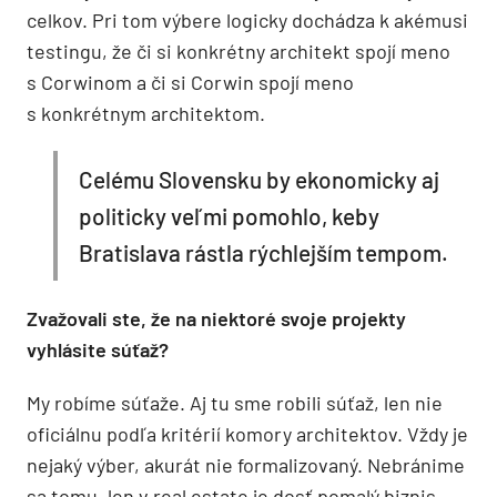
celkov. Pri tom výbere logicky dochádza k akémusi
testingu, že či si konkrétny architekt spojí meno
s Corwinom a či si Corwin spojí meno
s konkrétnym architektom.
Celému Slovensku by ekonomicky aj
politicky veľmi pomohlo, keby
Bratislava rástla rýchlejším tempom.
Zvažovali ste, že na niektoré svoje projekty
vyhlásite súťaž?
My robíme súťaže. Aj tu sme robili súťaž, len nie
oficiálnu podľa kritérií komory architektov. Vždy je
nejaký výber, akurát nie formalizovaný. Nebránime
sa tomu, len v real estate je dosť pomalý biznis