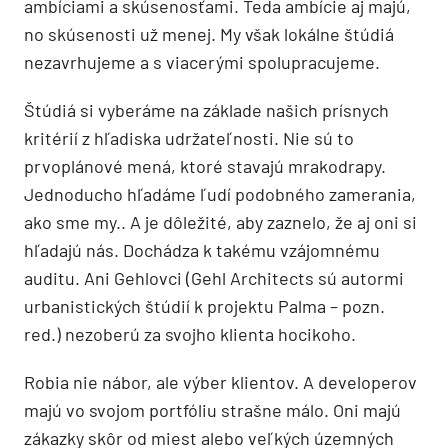
ambíciami a skúsenosťami. Teda ambície aj majú,
no skúsenosti už menej. My však lokálne štúdiá
nezavrhujeme a s viacerými spolupracujeme.
Štúdiá si vyberáme na základe našich prísnych
kritérií z hľadiska udržateľnosti. Nie sú to
prvoplánové mená, ktoré stavajú mrakodrapy.
Jednoducho hľadáme ľudí podobného zamerania,
ako sme my.. A je dôležité, aby zaznelo, že aj oni si
hľadajú nás. Dochádza k takému vzájomnému
auditu. Ani Gehlovci (Gehl Architects sú autormi
urbanistických štúdií k projektu Palma – pozn.
red.) nezoberú za svojho klienta hocikoho.
Robia nie nábor, ale výber klientov. A developerov
majú vo svojom portfóliu strašne málo. Oni majú
zákazky skôr od miest alebo veľkých územných