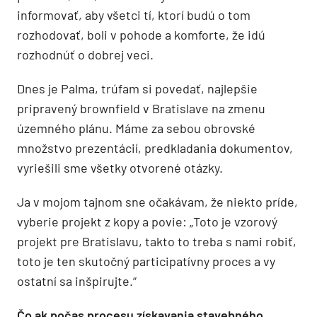
informovať, aby všetci tí, ktorí budú o tom
rozhodovať, boli v pohode a komforte, že idú
rozhodnúť o dobrej veci.
Dnes je Palma, trúfam si povedať, najlepšie
pripravený brownfield v Bratislave na zmenu
územného plánu. Máme za sebou obrovské
množstvo prezentácií, predkladania dokumentov,
vyriešili sme všetky otvorené otázky.
Ja v mojom tajnom sne očakávam, že niekto príde,
vyberie projekt z kopy a povie: „Toto je vzorový
projekt pre Bratislavu, takto to treba s nami robiť,
toto je ten skutočný participatívny proces a vy
ostatní sa inšpirujte.“
Čo ak počas procesu získavania stavebného