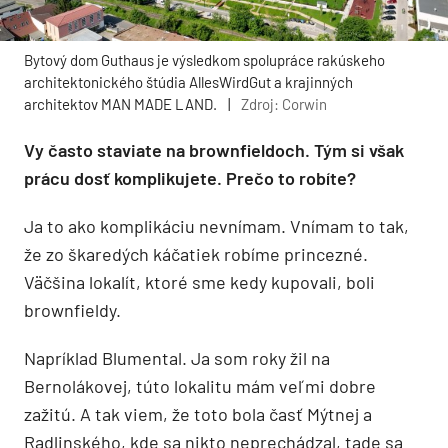
Bytový dom Guthaus je výsledkom spolupráce rakúskeho
architektonického štúdia AllesWirdGut a krajinných
architektov MAN MADE LAND.
|
Zdroj: Corwin
Vy často staviate na brownfieldoch. Tým si však
prácu dosť komplikujete. Prečo to robíte?
Ja to ako komplikáciu nevnímam. Vnímam to tak,
že zo škaredých káčatiek robíme princezné.
Väčšina lokalít, ktoré sme kedy kupovali, boli
brownfieldy.
Napríklad Blumental. Ja som roky žil na
Bernolákovej, túto lokalitu mám veľmi dobre
zažitú. A tak viem, že toto bola časť Mýtnej a
Radlinského, kde sa nikto neprechádzal, tade sa