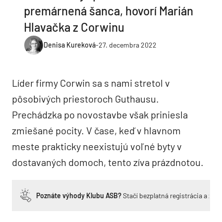
premárnená šanca, hovorí Marián
Hlavačka z Corwinu
Denisa Kureková
-
27. decembra 2022
Líder firmy Corwin sa s nami stretol v
pôsobivých priestoroch Guthausu.
Prechádzka po novostavbe však priniesla
zmiešané pocity. V čase, keď v hlavnom
meste prakticky neexistujú voľné byty v
dostavaných domoch, tento zíva prázdnotou.
Poznáte výhody Klubu ASB?
Stačí bezplatná registrácia a zí