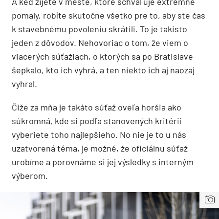
A keď žijete v meste, ktoré schvaľuje extrémne
pomaly, robíte skutočne všetko pre to, aby ste čas
k stavebnému povoleniu skrátili. To je takisto
jeden z dôvodov. Nehovoriac o tom, že viem o
viacerých súťažiach, o ktorých sa po Bratislave
šepkalo, kto ich vyhrá, a ten niekto ich aj naozaj
vyhral.
Čiže za mňa je takáto súťaž oveľa horšia ako
súkromná, kde si podľa stanovených kritérií
vyberiete toho najlepšieho. No nie je to u nás
uzatvorená téma, je možné, že oficiálnu súťaž
urobíme a porovnáme si jej výsledky s interným
výberom.