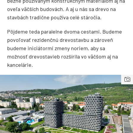
bežne používaným konštrukčným materiálom aj na
oveľa väčších budovách. A aj u nás sa drevo na
stavbách tradične používa celé stáročia.
Pôjdeme teda paralelne dvoma cestami. Budeme
povoľovať rezidenčnú drevostavbu a zároveň
budeme iniciátormi zmeny noriem, aby sa
možnosť drevostavieb rozšírila vo väčšom aj na
kancelárie.