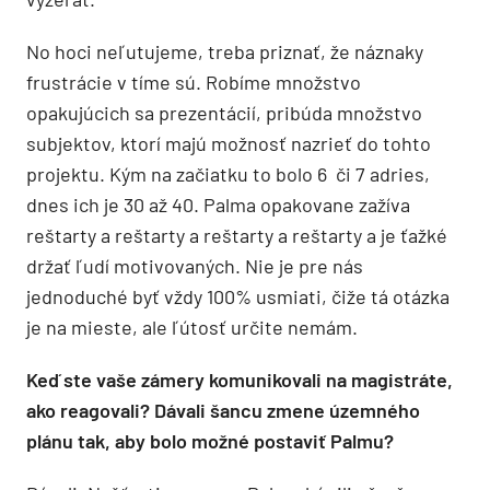
No hoci neľutujeme, treba priznať, že náznaky
frustrácie v tíme sú. Robíme množstvo
opakujúcich sa prezentácií, pribúda množstvo
subjektov, ktorí majú možnosť nazrieť do tohto
projektu. Kým na začiatku to bolo 6 či 7 adries,
dnes ich je 30 až 40. Palma opakovane zažíva
reštarty a reštarty a reštarty a reštarty a je ťažké
držať ľudí motivovaných. Nie je pre nás
jednoduché byť vždy 100% usmiati, čiže tá otázka
je na mieste, ale ľútosť určite nemám.
Keď ste vaše zámery komunikovali na magistráte,
ako reagovali? Dávali šancu zmene územného
plánu tak, aby bolo možné postaviť Palmu?