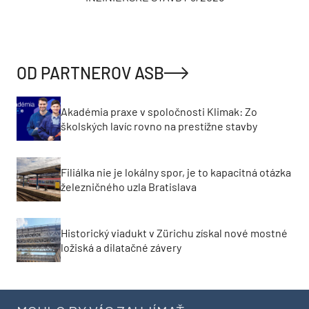
OD PARTNEROV ASB
Akadémia praxe v spoločnosti Klimak: Zo
školských lavíc rovno na prestížne stavby
Filiálka nie je lokálny spor, je to kapacitná otázka
železničného uzla Bratislava
Historický viadukt v Zürichu získal nové mostné
ložiská a dilatačné závery