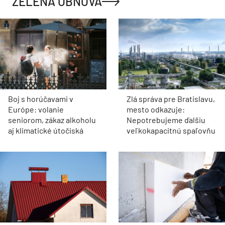
ZELENÁ OBNOVA
Boj s horúčavami v
Zlá správa pre Bratislavu,
Európe: volanie
mesto odkazuje:
seniorom, zákaz alkoholu
Nepotrebujeme ďalšiu
aj klimatické útočiská
veľkokapacitnú spaľovňu