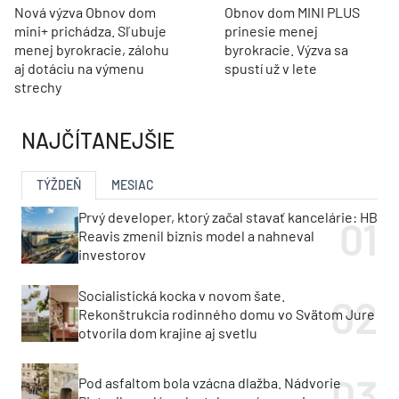
Nová výzva Obnov dom
Obnov dom MINI PLUS
mini+ prichádza. Sľubuje
prinesie menej
menej byrokracie, zálohu
byrokracie. Výzva sa
aj dotáciu na výmenu
spustí už v lete
strechy
NAJČÍTANEJŠIE
TÝŽDEŇ
MESIAC
Prvý developer, ktorý začal stavať kancelárie: HB
Reavis zmenil biznis model a nahneval
investorov
Socialistická kocka v novom šate.
Rekonštrukcia rodinného domu vo Svätom Jure
otvorila dom krajine aj svetlu
Pod asfaltom bola vzácna dlažba. Nádvorie