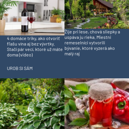
Žije pri lese, chová sliepky a
uspáva ju rieka. Miestni
4 domáce triky, ako otvoriť
remeselníci vytvorili
fľašu vína aj bez vývrtky.
bývanie, ktoré vyzerá ako
Stačí pár vecí, ktoré už máte
malý raj
doma (video)
UROB SI SÁM