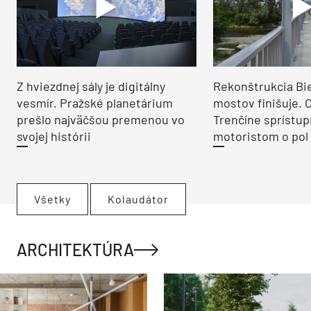
Z hviezdnej sály je digitálny
Rekonštrukcia Bi
vesmír. Pražské planetárium
mostov finišuje. 
prešlo najväčšou premenou vo
Trenčíne sprístup
svojej histórii
motoristom o pol 
Všetky
Kolaudátor
ARCHITEKTÚRA