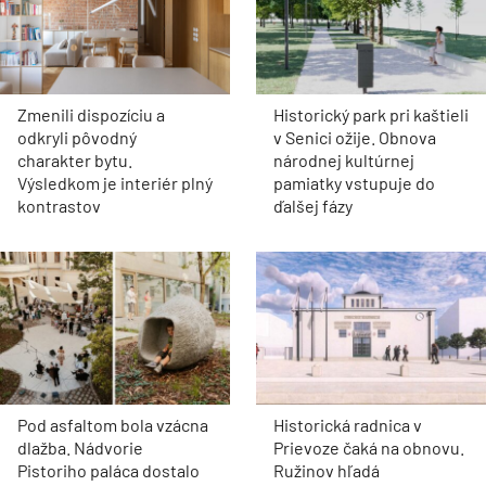
Zmenili dispozíciu a
Historický park pri kaštieli
odkryli pôvodný
v Senici ožije. Obnova
charakter bytu.
národnej kultúrnej
Výsledkom je interiér plný
pamiatky vstupuje do
kontrastov
ďalšej fázy
Pod asfaltom bola vzácna
Historická radnica v
dlažba. Nádvorie
Prievoze čaká na obnovu.
Pistoriho paláca dostalo
Ružinov hľadá