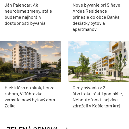
Ján Palenčár: Ak
Nové bývanie pri Sĺňave.
neurobíme zmeny, stále
Ardea Residence
budeme najhorší v
prinesie do obce Banka
dostupnosti bývania
desiatky bytov a
apartmánov
Električka na skok, les za
Ceny bývania v 2.
rohom. V Dúbravke
štvrťroku rástli pomalšie.
vyrastie nový bytový dom
Nehnuteľnosti najviac
Zelka
zdraželi v Košickom kraji