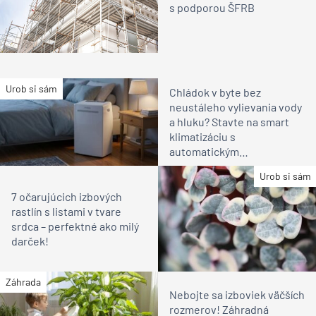
s podporou ŠFRB
Urob si sám
Chládok v byte bez
neustáleho vylievania vody
a hluku? Stavte na smart
klimatizáciu s
automatickým
odparovaním
Urob si sám
7 očarujúcich izbových
rastlín s listami v tvare
srdca – perfektné ako milý
darček!
Záhrada
Nebojte sa izboviek väčších
rozmerov! Záhradná