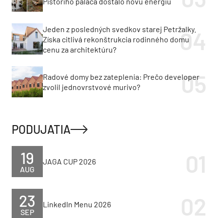
Pistoriho paláca dostalo novú energiu
Jeden z posledných svedkov starej Petržalky.
Získa citlivá rekonštrukcia rodinného domu
cenu za architektúru?
Radové domy bez zateplenia: Prečo developer
zvolil jednovrstvové murivo?
PODUJATIA
19
JAGA CUP 2026
AUG
23
LinkedIn Menu 2026
SEP