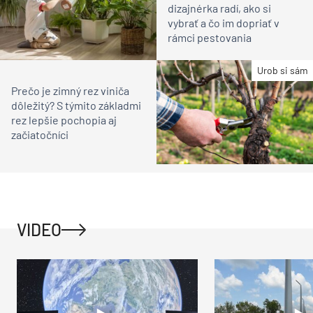
dizajnérka radí, ako si
vybrať a čo im dopriať v
rámci pestovania
Urob si sám
Prečo je zimný rez viniča
dôležitý? S týmito základmi
rez lepšie pochopia aj
začiatočníci
VIDEO