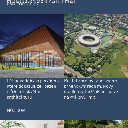
MOHLO BY VÁS ZAUJÍMAŤ
ASB-PORTAL.CZ
Pět novodobých plováren,
Majitel Zbrojovky se hádá s
které dokazují, že i bazén
brněnským radním. Nový
může mít skvělou
stadion za Lužánkami narazil
architekturu
na výškový limit
MÔJ DOM