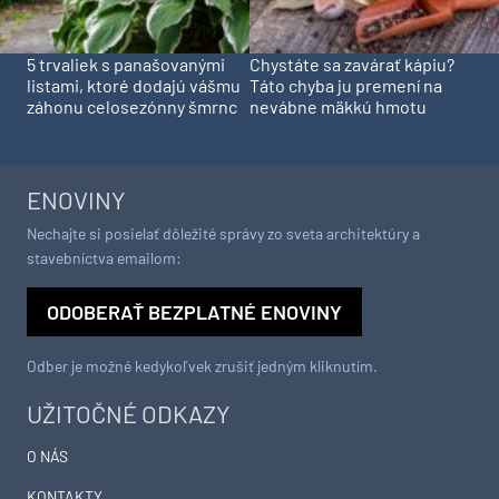
5 trvaliek s panašovanými
Chystáte sa zavárať kápiu?
listami, ktoré dodajú vášmu
Táto chyba ju premení na
záhonu celosezónny šmrnc
nevábne mäkkú hmotu
ENOVINY
Nechajte si posielať dôležité správy zo sveta architektúry a
stavebníctva emailom:
ODOBERAŤ BEZPLATNÉ ENOVINY
Odber je možné kedykoľvek zrušiť jedným kliknutím.
UŽITOČNÉ ODKAZY
O NÁS
KONTAKTY