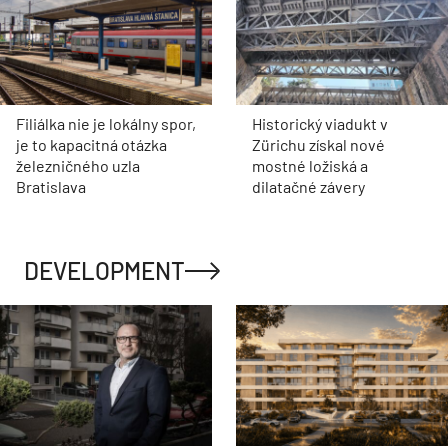
Filiálka nie je lokálny spor,
Historický viadukt v
je to kapacitná otázka
Zürichu získal nové
železničného uzla
mostné ložiská a
Bratislava
dilatačné závery
DEVELOPMENT