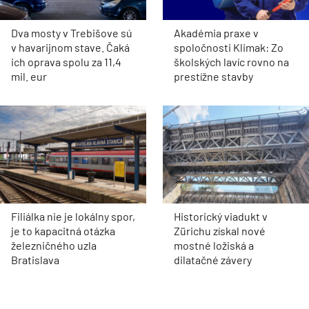
Dva mosty v Trebišove sú
Akadémia praxe v
v havarijnom stave. Čaká
spoločnosti Klimak: Zo
ich oprava spolu za 11,4
školských lavíc rovno na
mil. eur
prestížne stavby
Filiálka nie je lokálny spor,
Historický viadukt v
je to kapacitná otázka
Zürichu získal nové
železničného uzla
mostné ložiská a
Bratislava
dilatačné závery