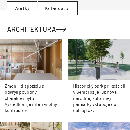
Všetky
Kolaudátor
ARCHITEKTÚRA
Zmenili dispozíciu a
Historický park pri kaštieli
odkryli pôvodný
v Senici ožije. Obnova
charakter bytu.
národnej kultúrnej
Výsledkom je interiér plný
pamiatky vstupuje do
kontrastov
ďalšej fázy