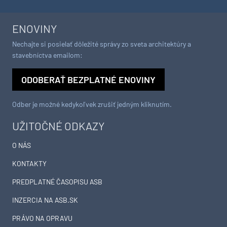
ENOVINY
Nechajte si posielať dôležité správy zo sveta architektúry a
stavebníctva emailom:
ODOBERAŤ BEZPLATNÉ ENOVINY
Odber je možné kedykoľvek zrušiť jedným kliknutím.
UŽITOČNÉ ODKAZY
O NÁS
KONTAKTY
PREDPLATNÉ ČASOPISU ASB
INZERCIA NA ASB.SK
PRÁVO NA OPRAVU