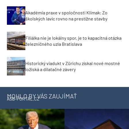
Akadémia praxe v spoločnosti Klimak: Zo
školských lavíc rovno na prestížne stavby
Filiálka nie je lokálny spor, je to kapacitná otázka
železničného uzla Bratislava
Historický viadukt v Zürichu získal nové mostné
ložiská a dilatačné závery
MOHLO BY VÁS ZAUJÍMAŤ
ASB-PORTAL.CZ