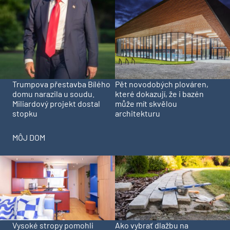
Trumpova přestavba Bílého
Pět novodobých plováren,
domu narazila u soudu.
které dokazují, že i bazén
Miliardový projekt dostal
může mít skvělou
stopku
architekturu
MÔJ DOM
Vysoké stropy pomohli
Ako vybrať dlažbu na