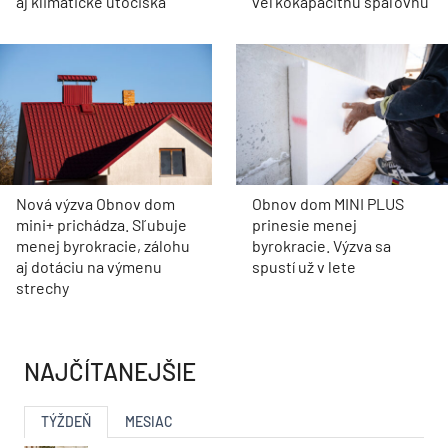
aj klimatické útočiská
veľkokapacitnú spaľovňu
Nová výzva Obnov dom
Obnov dom MINI PLUS
mini+ prichádza. Sľubuje
prinesie menej
menej byrokracie, zálohu
byrokracie. Výzva sa
aj dotáciu na výmenu
spustí už v lete
strechy
NAJČÍTANEJŠIE
TÝŽDEŇ
MESIAC