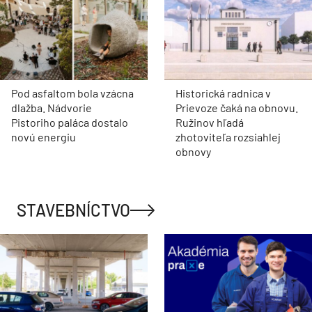
Pod asfaltom bola vzácna
Historická radnica v
dlažba. Nádvorie
Prievoze čaká na obnovu.
Pistoriho paláca dostalo
Ružinov hľadá
novú energiu
zhotoviteľa rozsiahlej
obnovy
STAVEBNÍCTVO