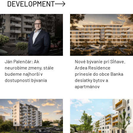
DEVELOPMENT
Ján Palenčár: Ak
Nové bývanie pri Sĺňave.
neurobíme zmeny, stále
Ardea Residence
budeme najhorší v
prinesie do obce Banka
dostupnosti bývania
desiatky bytov a
apartmánov