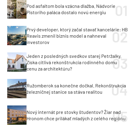
Pod asfaltom bola vzácna dlažba. Nádvorie
Pistoriho paláca dostalo novú energiu
Prvý developer, ktorý začal stavať kancelárie: HB
Reavis zmenil biznis model a nahneval
investorov
Jeden z posledných svedkov starej Petržalky.
Získa citlivá rekonštrukcia rodinného domu
cenu za architektúru?
Ružomberok sa konečne dočkal. Rekonštrukcia
železničnej stanice sa stáva realitou
Nový internát pre stovky študentov? Žiar nad
Hronom chce prilákať mladých z celého regiónu