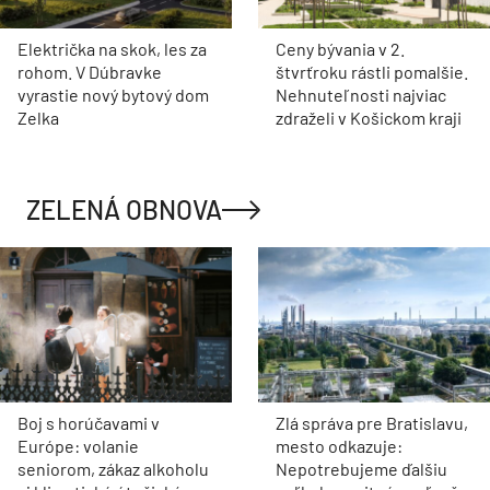
Električka na skok, les za
Ceny bývania v 2.
rohom. V Dúbravke
štvrťroku rástli pomalšie.
vyrastie nový bytový dom
Nehnuteľnosti najviac
Zelka
zdraželi v Košickom kraji
ZELENÁ OBNOVA
Boj s horúčavami v
Zlá správa pre Bratislavu,
Európe: volanie
mesto odkazuje:
seniorom, zákaz alkoholu
Nepotrebujeme ďalšiu