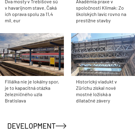
Dva mosty v Trebišove sú
Akadémia praxe v
v havarijnom stave. Čaká
spoločnosti Klimak: Zo
ich oprava spolu za 11,4
školských lavíc rovno na
mil. eur
prestížne stavby
Filiálka nie je lokálny spor,
Historický viadukt v
je to kapacitná otázka
Zürichu získal nové
železničného uzla
mostné ložiská a
Bratislava
dilatačné závery
DEVELOPMENT