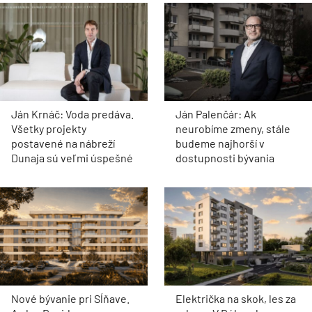
Ján Krnáč: Voda predáva.
Ján Palenčár: Ak
Všetky projekty
neurobíme zmeny, stále
postavené na nábreží
budeme najhorší v
Dunaja sú veľmi úspešné
dostupnosti bývania
Nové bývanie pri Sĺňave.
Električka na skok, les za