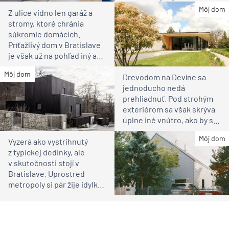
bývanie pre rodinu
Môj dom
Z ulice vidno len garáž a
stromy, ktoré chránia
súkromie domácich.
Príťažlivý dom v Bratislave
je však už na pohľad iný ako
susedia
Môj dom
Drevodom na Devíne sa
jednoducho nedá
prehliadnuť. Pod strohým
exteriérom sa však skrýva
úplne iné vnútro, ako by ste
čakali
Môj dom
Vyzerá ako vystrihnutý
z typickej dedinky, ale
v skutočnosti stojí v
Bratislave. Uprostred
metropoly si pár žije idylku
ako na vidieku