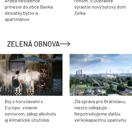
Ardea Residence
rohom. V Dúbravke
prinesie do obce Banka
vyrastie nový bytový dom
desiatky bytov a
Zelka
apartmánov
ZELENÁ OBNOVA
Boj s horúčavami v
Zlá správa pre Bratislavu,
Európe: volanie
mesto odkazuje:
seniorom, zákaz alkoholu
Nepotrebujeme ďalšiu
aj klimatické útočiská
veľkokapacitnú spaľovňu