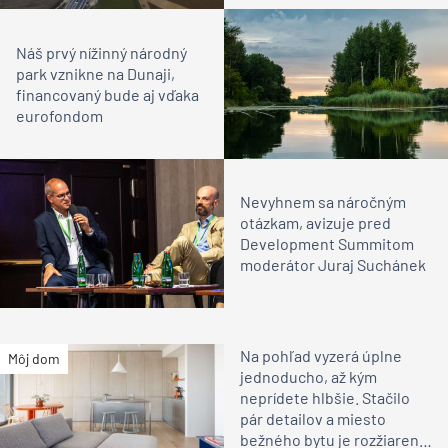
Náš prvý nížinný národný
park vznikne na Dunaji,
financovaný bude aj vďaka
eurofondom
Nevyhnem sa náročným
otázkam, avizuje pred
Development Summitom
moderátor Juraj Suchánek
Na pohľad vyzerá úplne
Môj dom
jednoducho, až kým
neprídete hlbšie. Stačilo
pár detailov a miesto
bežného bytu je rozžiarené