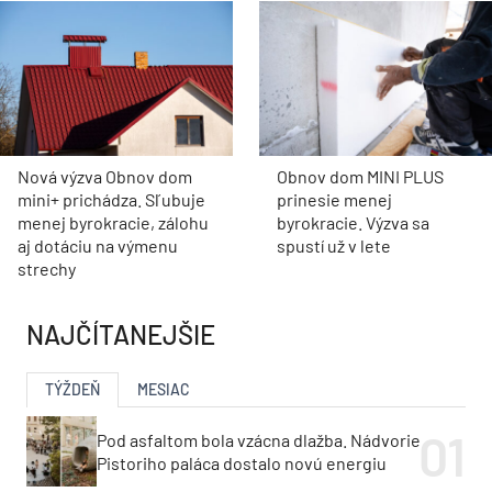
Nová výzva Obnov dom
Obnov dom MINI PLUS
mini+ prichádza. Sľubuje
prinesie menej
menej byrokracie, zálohu
byrokracie. Výzva sa
aj dotáciu na výmenu
spustí už v lete
strechy
NAJČÍTANEJŠIE
TÝŽDEŇ
MESIAC
Pod asfaltom bola vzácna dlažba. Nádvorie
Pistoriho paláca dostalo novú energiu