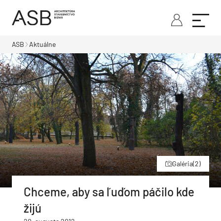
ASB
Aktuálne
Galéria
(2)
Chceme, aby sa ľuďom páčilo kde
žijú