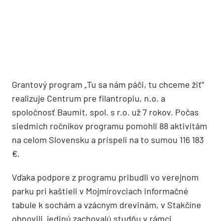
Grantový program „Tu sa nám páči, tu chceme žiť“
realizuje Centrum pre filantropiu, n.o. a
spoločnosť Baumit, spol. s r.o. už 7 rokov. Počas
siedmich ročníkov programu pomohli 88 aktivitám
na celom Slovensku a prispeli na to sumou 116 183
€.
Vďaka podpore z programu pribudli vo verejnom
parku pri kaštieli v Mojmírovciach informačné
tabule k sochám a vzácnym drevinám, v Stakčíne
obnovili jedinú zachovalú studňu v rámci