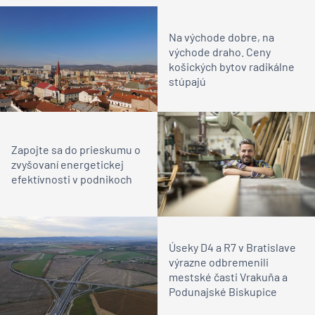
Na východe dobre, na
východe draho. Ceny
košických bytov radikálne
stúpajú
Zapojte sa do prieskumu o
zvyšovaní energetickej
efektívnosti v podnikoch
Úseky D4 a R7 v Bratislave
výrazne odbremenili
mestské časti Vrakuňa a
Podunajské Biskupice