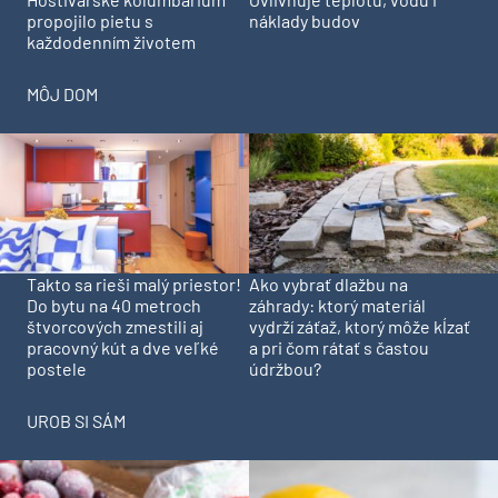
propojilo pietu s
náklady budov
každodenním životem
MÔJ DOM
Takto sa rieši malý priestor!
Ako vybrať dlažbu na
Do bytu na 40 metroch
záhrady: ktorý materiál
štvorcových zmestili aj
vydrží záťaž, ktorý môže kĺzať
pracovný kút a dve veľké
a pri čom rátať s častou
postele
údržbou?
UROB SI SÁM