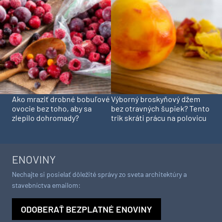
Ako mraziť drobné bobuľové
Výborný broskyňový džem
ovocie bez toho, aby sa
bez otravných šupiek? Tento
zlepilo dohromady?
trik skráti prácu na polovicu
ENOVINY
Nechajte si posielať dôležité správy zo sveta architektúry a
stavebníctva emailom:
ODOBERAŤ BEZPLATNÉ ENOVINY