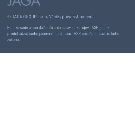
© JAGA GROUP, s.r.o. Všetky práva vyhradené.
Publikovanie alebo ďalšie šírenie správ zo zdrojov TASR je bez
predchádzajúceho písomného súhlasu TASR porušením autorského
zákona.