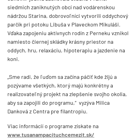
siedmich zaniknutých obcí nad vodárenskou
nádržou Starina, dobrovoľníci vytvorili oddychový
parčík pri potoku Libuša v Plaveckom Mikuláši.
Vďaka zapojeniu aktívnych rodín z Perneku vznikol
namiesto čiernej skládky krásny priestor na
oddych, hru, relaxáciu, hipoterapiu a jazdenie na
koni.
„Sme radi, že ľuďom sa začína páčiť kde žijú a
pozývame všetkých, ktorý majú konkrétny a
realizovateľný projekt na zlepšenie svojho okolia,
aby sa zapojili do programu,“ vyzýva Milica
Danková z Centra pre filantropiu.
Viac informácií o programe získate na
www.tusanampacituchcemezit.sk/