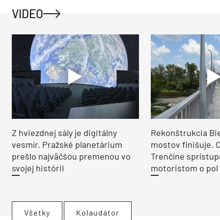
VIDEO
Z hviezdnej sály je digitálny
Rekonštrukcia Bi
vesmír. Pražské planetárium
mostov finišuje. 
prešlo najväčšou premenou vo
Trenčíne sprístup
svojej histórii
motoristom o pol 
Všetky
Kolaudátor