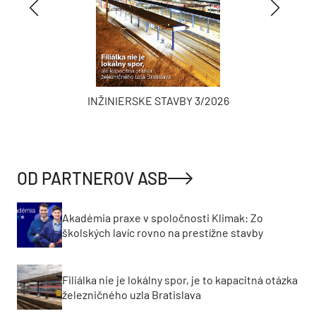
INŽINIERSKE STAVBY 3/2026
OD PARTNEROV ASB
Akadémia praxe v spoločnosti Klimak: Zo
školských lavíc rovno na prestížne stavby
Filiálka nie je lokálny spor, je to kapacitná otázka
železničného uzla Bratislava