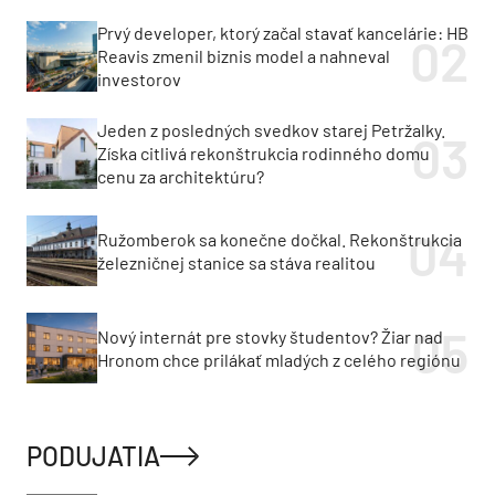
Prvý developer, ktorý začal stavať kancelárie: HB
Reavis zmenil biznis model a nahneval
investorov
Jeden z posledných svedkov starej Petržalky.
Získa citlivá rekonštrukcia rodinného domu
cenu za architektúru?
Ružomberok sa konečne dočkal. Rekonštrukcia
železničnej stanice sa stáva realitou
Nový internát pre stovky študentov? Žiar nad
Hronom chce prilákať mladých z celého regiónu
PODUJATIA