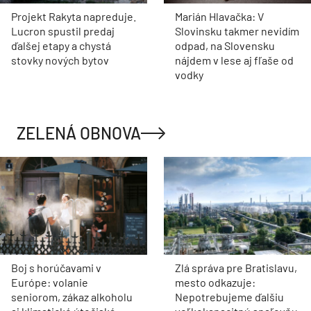
Projekt Rakyta napreduje.
Marián Hlavačka: V
Lucron spustil predaj
Slovinsku takmer nevidím
ďalšej etapy a chystá
odpad, na Slovensku
stovky nových bytov
nájdem v lese aj fľaše od
vodky
ZELENÁ OBNOVA
Boj s horúčavami v
Zlá správa pre Bratislavu,
Európe: volanie
mesto odkazuje:
seniorom, zákaz alkoholu
Nepotrebujeme ďalšiu