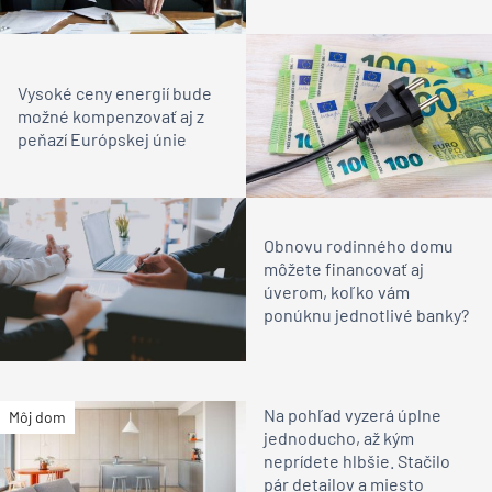
Vysoké ceny energií bude
možné kompenzovať aj z
peňazí Európskej únie
Obnovu rodinného domu
môžete financovať aj
úverom, koľko vám
ponúknu jednotlivé banky?
Na pohľad vyzerá úplne
Môj dom
jednoducho, až kým
neprídete hlbšie. Stačilo
pár detailov a miesto