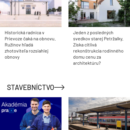
Historická radnica v
Jeden z posledných
Prievoze čaká na obnovu.
svedkov starej Petržalky.
Ružinov hľadá
Získa citlivá
zhotoviteľa rozsiahlej
rekonštrukcia rodinného
obnovy
domu cenu za
architektúru?
STAVEBNÍCTVO