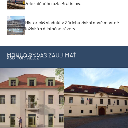
železničného uzla Bratislava
Historický viadukt v Zürichu získal nové mostné
ložiská a dilatačné závery
MOHLO BY VÁS ZAUJÍMAŤ
ASB-PORTAL.CZ