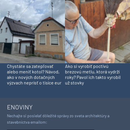
Chystáte sa zatepľovať
Ako si vyrobiť poctivú
alebo meniť kotol? Návod,
brezovú metlu, ktorá vydrží
ako v nových dotačných
roky? Pavol ich takto vyrobil
výzvach neprísť o tisíce eur
už stovky
ENOVINY
Nechajte si posielať dôležité správy zo sveta architektúry a
stavebníctva emailom: