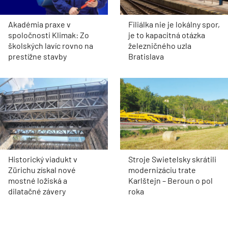
Akadémia praxe v
Filiálka nie je lokálny spor,
spoločnosti Klimak: Zo
je to kapacitná otázka
školských lavíc rovno na
železničného uzla
prestížne stavby
Bratislava
Historický viadukt v
Stroje Swietelsky skrátili
Zürichu získal nové
modernizáciu trate
mostné ložiská a
Karlštejn – Beroun o pol
dilatačné závery
roka