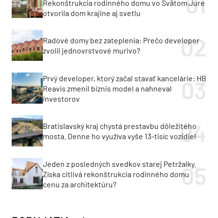
Rekonštrukcia rodinného domu vo Svätom Jure
otvorila dom krajine aj svetlu
Radové domy bez zateplenia: Prečo developer
zvolil jednovrstvové murivo?
Prvý developer, ktorý začal stavať kancelárie: HB
Reavis zmenil biznis model a nahneval
investorov
Bratislavský kraj chystá prestavbu dôležitého
mosta. Denne ho využíva vyše 13-tisíc vozidiel
Jeden z posledných svedkov starej Petržalky.
Získa citlivá rekonštrukcia rodinného domu
cenu za architektúru?