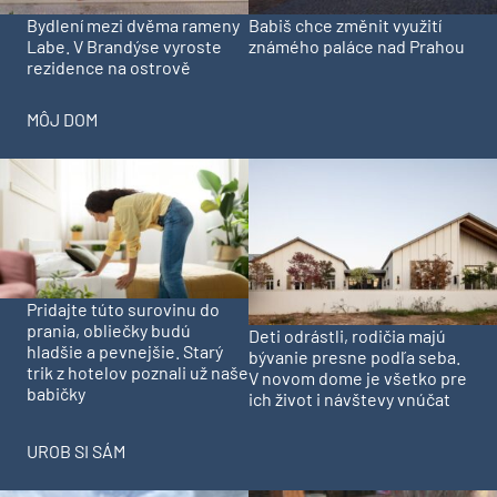
Bydlení mezi dvěma rameny
Babiš chce změnit využití
Labe. V Brandýse vyroste
známého paláce nad Prahou
rezidence na ostrově
MÔJ DOM
Pridajte túto surovinu do
prania, obliečky budú
Deti odrástli, rodičia majú
hladšie a pevnejšie. Starý
bývanie presne podľa seba.
trik z hotelov poznali už naše
V novom dome je všetko pre
babičky
ich život i návštevy vnúčat
UROB SI SÁM