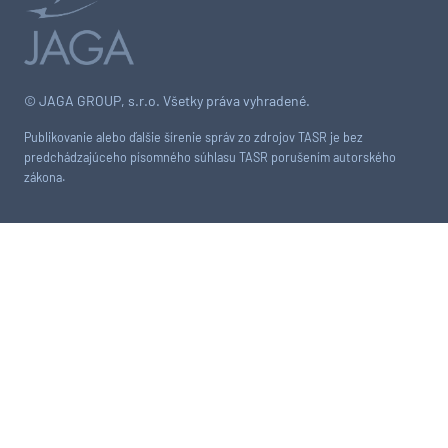
© JAGA GROUP, s.r.o. Všetky práva vyhradené.
Publikovanie alebo ďalšie šírenie správ zo zdrojov TASR je bez
predchádzajúceho písomného súhlasu TASR porušením autorského
zákona.