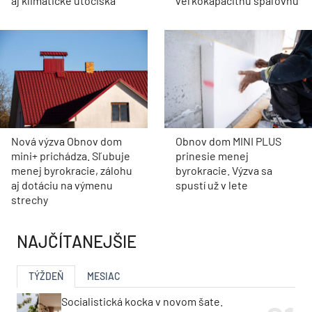
aj klimatické útočiská
veľkokapacitnú spaľovňu
Nová výzva Obnov dom
Obnov dom MINI PLUS
mini+ prichádza. Sľubuje
prinesie menej
menej byrokracie, zálohu
byrokracie. Výzva sa
aj dotáciu na výmenu
spustí už v lete
strechy
NAJČÍTANEJŠIE
TÝŽDEŇ
MESIAC
Socialistická kocka v novom šate.