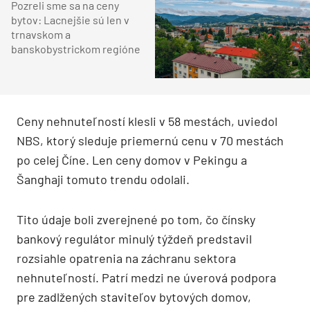
Pozreli sme sa na ceny
bytov: Lacnejšie sú len v
trnavskom a
banskobystrickom regióne
Ceny nehnuteľností klesli v 58 mestách, uviedol
NBS, ktorý sleduje priemernú cenu v 70 mestách
po celej Číne. Len ceny domov v Pekingu a
Šanghaji tomuto trendu odolali.
Tito údaje boli zverejnené po tom, čo čínsky
bankový regulátor minulý týždeň predstavil
rozsiahle opatrenia na záchranu sektora
nehnuteľností. Patrí medzi ne úverová podpora
pre zadlžených staviteľov bytových domov,