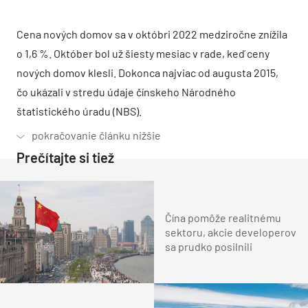
Cena nových domov sa v októbri 2022 medziročne znížila
o 1,6 %. Október bol už šiesty mesiac v rade, keď ceny
nových domov klesli. Dokonca najviac od augusta 2015,
čo ukázali v stredu údaje čínskeho Národného
štatistického úradu (NBS).
Prečítajte si tiež
Čína pomôže realitnému
sektoru, akcie developerov
sa prudko posilnili