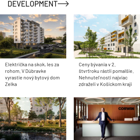
DEVELOPMENT
Električka na skok, les za
Ceny bývania v 2.
rohom. V Dúbravke
štvrťroku rástli pomalšie.
vyrastie nový bytový dom
Nehnuteľnosti najviac
Zelka
zdraželi v Košickom kraji