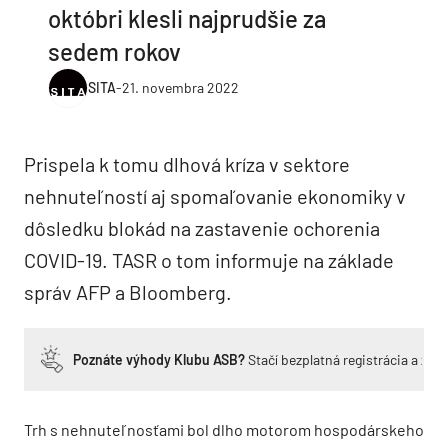
októbri klesli najprudšie za
sedem rokov
SITA
-
21. novembra 2022
Prispela k tomu dlhová kríza v sektore
nehnuteľností aj spomaľovanie ekonomiky v
dôsledku blokád na zastavenie ochorenia
COVID-19. TASR o tom informuje na základe
správ AFP a Bloomberg.
Poznáte výhody Klubu ASB?
Stačí bezplatná registrácia a zí
Trh s nehnuteľnosťami bol dlho motorom hospodárskeho