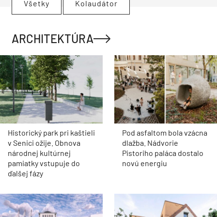
Všetky
Kolaudátor
ARCHITEKTÚRA
Historický park pri kaštieli
Pod asfaltom bola vzácna
v Senici ožije. Obnova
dlažba. Nádvorie
národnej kultúrnej
Pistoriho paláca dostalo
pamiatky vstupuje do
novú energiu
ďalšej fázy