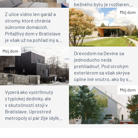
bežného bytu je rozžiarené
bývanie pre rodinu
Môj dom
Z ulice vidno len garáž a
stromy, ktoré chránia
súkromie domácich.
Príťažlivý dom v Bratislave
je však už na pohľad iný ako
susedia
Môj dom
Drevodom na Devíne sa
jednoducho nedá
prehliadnuť. Pod strohým
exteriérom sa však skrýva
úplne iné vnútro, ako by ste
čakali
Môj dom
Vyzerá ako vystrihnutý
z typickej dedinky, ale
v skutočnosti stojí v
Bratislave. Uprostred
metropoly si pár žije idylku
ako na vidieku