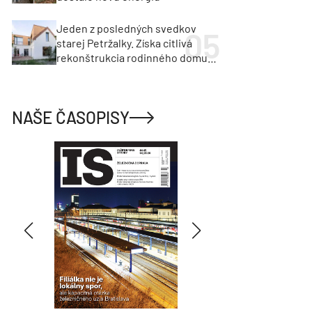
Jeden z posledných svedkov
starej Petržalky. Získa citlivá
rekonštrukcia rodinného domu
cenu za architektúru?
NAŠE ČASOPISY