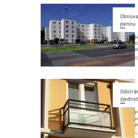
Obnova
penou
H
č
s
d
1
V
a
B
o
Odstrán
zjedno
P
n
p
p
4
č