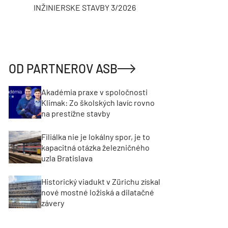
INŽINIERSKE STAVBY 3/2026
ASB
OD PARTNEROV ASB
Akadémia praxe v spoločnosti
Klimak: Zo školských lavíc rovno
na prestížne stavby
Filiálka nie je lokálny spor, je to
kapacitná otázka železničného
uzla Bratislava
Historický viadukt v Zürichu získal
nové mostné ložiská a dilatačné
závery