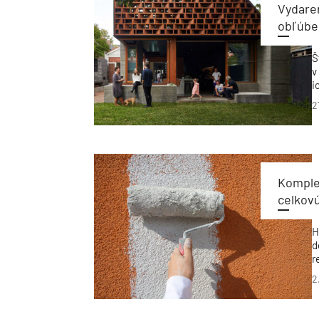
Vydare
obľúbe
Š
v
i
i
2
k
s
Komple
celkov
H
d
r
p
2
e
p