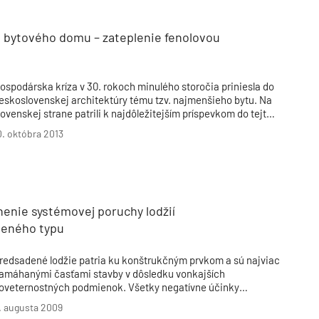
 bytového domu – zateplenie fenolovou
ospodárska kríza v 30. rokoch minulého storočia priniesla do
eskoslovenskej architektúry tému tzv. najmenšieho bytu. Na
lovenskej strane patrili k najdôležitejším príspevkom do tejto
iskusie práce architektov Fridricha Weinwurma a Imricha
0. októbra 2013
écseia – pavlačové obytné bloky UNITAS na Šancovej ulici
 obytná skupina Nová doba na Vajnorskej ulici v Bratislave.
ytový dom Nová doba 1 prešiel v roku 2011 významnou
bnovou.
enie systémovej poruchy lodžií
teného typu
redsadené lodžie patria ku konštrukčným prvkom a sú najviac
amáhanými časťami stavby v dôsledku vonkajších
oveternostných podmienok. Všetky negatívne účinky
rostredia sa preto na nich prejavia výraznejšie ako na iných
. augusta 2009
astiach stavby.