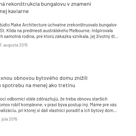
ná rekonštrukcia bungalovu v znamení
nej kaviarne
túdio Make Architecture úchvatne zrekonštruovalo bungalov
 St. Kilda na predmestí austrálskeho Melbourne. Inšpirovala
ch samotná rodina, pre ktorú zákazka vznikala, jej životný štýl
 vkus, majitelia si totiž užívajú život naplno. Priestory sú
7. augusta 2015
oncipované skôr ako komunitné centrum a miesto na
tretávanie sa s priateľmi než ako súkromný dom.
xnou obnovou bytového domu znížili
ú spotrebu na menej ako tretinu
oci odborníci stále zdôrazňujú, že treba obnovu starších
omov robiť komplexne, v praxi býva postup iný. Máme pre vás
ealizáciu, pri ktorej si dali vlastníci poradiť a ich bytový dom
ostavený v roku 1967 sa dostal po obnove na hranicu
. júla 2015
nergetickej triedy A, čiže bude ročne potrebovať na
revádzku asi 63 kWh/m2 energie.