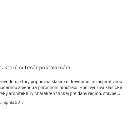
TZB HAUSTECHNIK 3/2026
, ktorú si tesár postavil sám
revodom, ktorý pripomína klasické drevenice, je inšpiratívnou
odernou zmenou v prírodnom prostredí. Hoci využíva klasické
rvky architektúry charakteristickej pre daný región, stavbe
echýba moderná dimenzia. Priam fascinujúcim detailom je
6. apríla 2017
sadenie okien či skôr zasklenie časti, v ktorej sa nachádza
uchyňa a jedáleň. Do veľkého vodorovného obdĺžnika, ktorý
redstavuje sklený priezor z interiéru do exteriéru, sú včlenené
ri okná s rámami, pripomínajúce tradičnú architektúru.