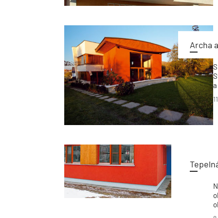
Archa a
S
S
a
v
1
n
s
Tepelná
N
o
o
a