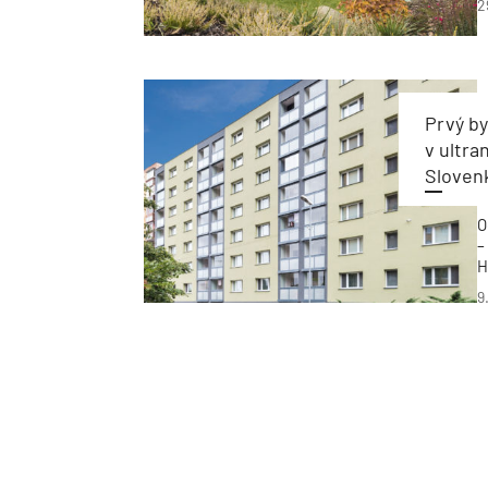
2
p
j
n
Prvý b
v ultr
Sloven
O
–
H
E
9
o
I