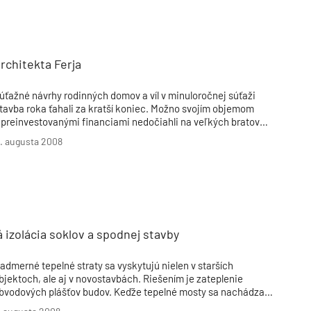
rchitekta Ferja
úťažné návrhy rodinných domov a víl v minuloročnej súťaži
tavba roka ťahali za kratší koniec. Možno svojím objemom
 preinvestovanými financiami nedočiahli na veľkých bratov
 iných kategóriach, ale pozornému oku odbornej verejnosti
1. augusta 2008
eušlo niekoľko zaujímavých projektov. Za jedným z nich sme
a vybrali na východ našej krajiny.
 izolácia soklov a spodnej stavby
admerné tepelné straty sa vyskytujú nielen v starších
bjektoch, ale aj v novostavbách. Riešením je zateplenie
bvodových plášťov budov. Keďže tepelné mosty sa nachádzajú
j v oblasti soklov a prechodu na spodnú stavbu, nemalo by sa