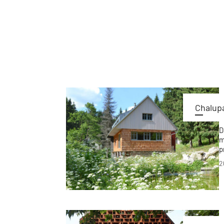
Chalupa
D
m
p
n
2
o
k
p
t