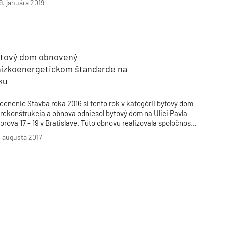
9. januára 2019
riamym kontaktom s prírodou. Napriek tomu, že je
ednopodlažný, poskytuje všetko potrebné a ešte aj čosi
avyše.
ytový dom obnovený
anízkoenergetickom štandarde na
ku
cenenie Stavba roka 2016 si tento rok v kategórii bytový dom
 rekonštrukcia a obnova odniesol bytový dom na Ulici Pavla
orova 17 – 19 v Bratislave. Túto obnovu realizovala spoločnosť
-RAN Slovakia, spol. s r.o. O priebehu a výsledkoch celej
. augusta 2017
bnovy sme sa porozprávali s jej konateľom a spolumajiteľom
ng. Andrejom Demjanovičom.