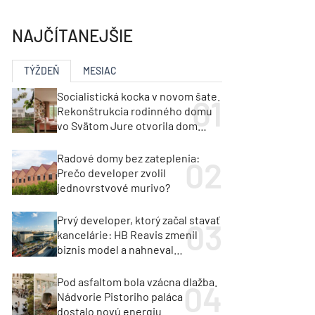
y
Klimatizácia a vetranie
urz Milan Murcka
NAJČÍTANEJŠIE
TÝŽDEŇ
MESIAC
Socialistická kocka v novom šate.
Rekonštrukcia rodinného domu
vo Svätom Jure otvorila dom
krajine aj svetlu
Radové domy bez zateplenia:
Prečo developer zvolil
jednovrstvové murivo?
Prvý developer, ktorý začal stavať
kancelárie: HB Reavis zmenil
biznis model a nahneval
investorov
Pod asfaltom bola vzácna dlažba.
Nádvorie Pistoriho paláca
dostalo novú energiu