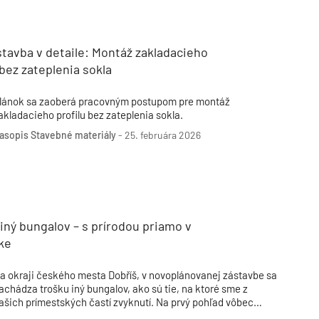
Inžinierske siete
Solárne kolektor
Interiérový dizajn
Bonusy Klubu ASB
Urbanizmus
Manažérsky k
Stavebná technika
tavba v detaile: Montáž zakladacieho
 bez zateplenia sokla
lánok sa zaoberá pracovným postupom pre montáž
akladacieho profilu bez zateplenia sokla.
asopis Stavebné materiály
-
25. februára 2026
iný bungalov – s prírodou priamo v
ke
a okraji českého mesta Dobříš, v novoplánovanej zástavbe sa
achádza trošku iný bungalov, ako sú tie, na ktoré sme z
ašich prímestských častí zvyknutí. Na prvý pohľad vôbec
epôsobí ako bungalov, interiér prekypuje vzdušnosťou a