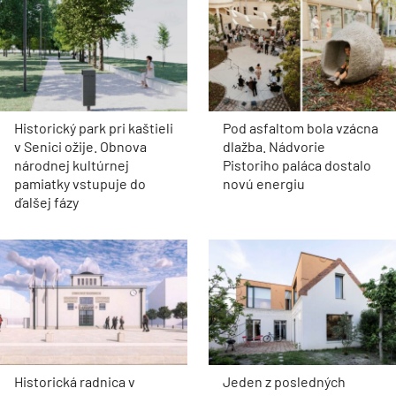
Historický park pri kaštieli
Pod asfaltom bola vzácna
v Senici ožije. Obnova
dlažba. Nádvorie
národnej kultúrnej
Pistoriho paláca dostalo
pamiatky vstupuje do
novú energiu
ďalšej fázy
Historická radnica v
Jeden z posledných