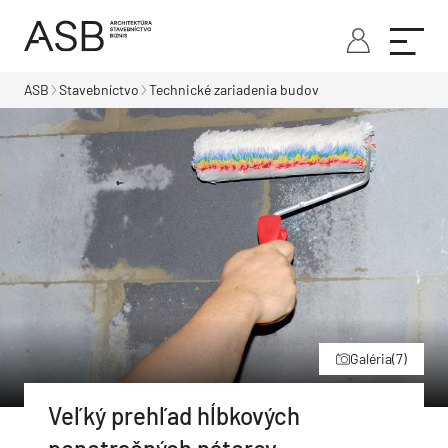
ASB
Stavebníctvo
Technické zariadenia budov
Galéria
(7)
Veľký prehľad hĺbkových