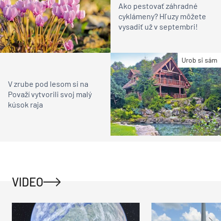
Ako pestovať záhradné
cyklámeny? Hľuzy môžete
vysadiť už v septembri!
Urob si sám
V zrube pod lesom si na
Považí vytvorili svoj malý
kúsok raja
VIDEO