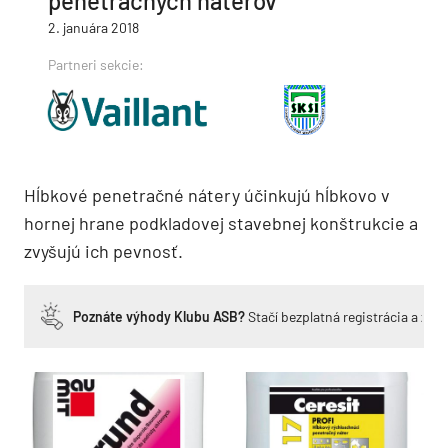
penetračných náterov
2. januára 2018
Partneri sekcie:
Hĺbkové penetračné nátery účinkujú hĺbkovo v
hornej hrane podkladovej stavebnej konštrukcie a
zvyšujú ich pevnosť.
Poznáte výhody Klubu ASB?
Stačí bezplatná registrácia a zí