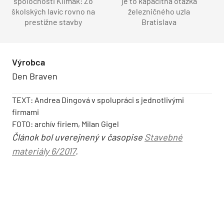
spoločnosti Klimak: Zo
je to kapacitná otázka
školských lavíc rovno na
železničného uzla
prestížne stavby
Bratislava
Výrobca
Den Braven
TEXT: Andrea Dingová v spolupráci s jednotlivými
firmami
FOTO: archív firiem, Milan Gigel
Článok bol uverejnený v časopise
Stavebné
materiály 6/2017
.