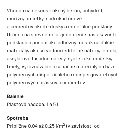
Vhodná na nekonštrukčný betón, anhydrid,
murivo, omietky, sadrokartónové
a cementovláknité dosky a minerálne podklady.
Určená na spevnenie a zjednotenie nasiakavosti
podkladu a pôsobí ako adhézny mostík na ďalšie
materiály, ako sú vodouriediteľné nátery, lepidlá,
akrylátové fasádne nátery, syntetické omietky,
tmely, vyrovnávacie a sanačné materiály na báze
polymérnych disperzií alebo redispergovateľných
polymérových práškov a cementov.
Balenie
Plastová nádoba, 1 a 5 l
Spotreba
2
Približne 0,04 až 0,25 l/m
(v závislosti od