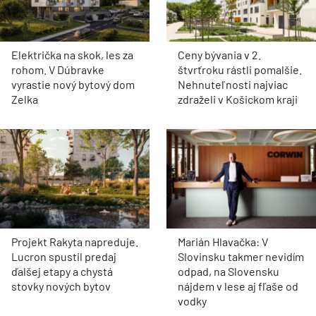
Električka na skok, les za
Ceny bývania v 2.
rohom. V Dúbravke
štvrťroku rástli pomalšie.
vyrastie nový bytový dom
Nehnuteľnosti najviac
Zelka
zdraželi v Košickom kraji
Projekt Rakyta napreduje.
Marián Hlavačka: V
Lucron spustil predaj
Slovinsku takmer nevidím
ďalšej etapy a chystá
odpad, na Slovensku
stovky nových bytov
nájdem v lese aj fľaše od
vodky