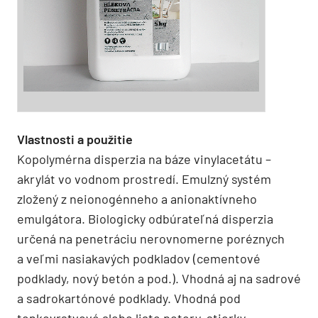
Vlastnosti a použitie
Kopolymérna disperzia na báze vinyl­acetátu –
akrylát vo vodnom prostredí. Emulzný systém
zložený z neionogénneho a anionaktívneho
emulgátora. Biologicky odbúrateľná disperzia
určená na penetráciu nerovnomerne poréznych
a veľmi nasiakavých podkladov (cementové
podklady, nový betón a pod.). Vhodná aj na sadrové
a sadrokartónové podklady. Vhodná pod
tenkovrstvové alebo liate potery, stierky,