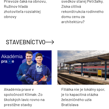
Prievoze čaká na obnovu.
svedkov starej Petržalky.
Ružinov hľadá
Získa citlivá
zhotoviteľa rozsiahlej
rekonštrukcia rodinného
obnovy
domu cenu za
architektúru?
STAVEBNÍCTVO
Akadémia praxe v
Filiálka nie je lokálny spor,
spoločnosti Klimak: Zo
je to kapacitná otázka
školských lavíc rovno na
železničného uzla
prestížne stavby
Bratislava