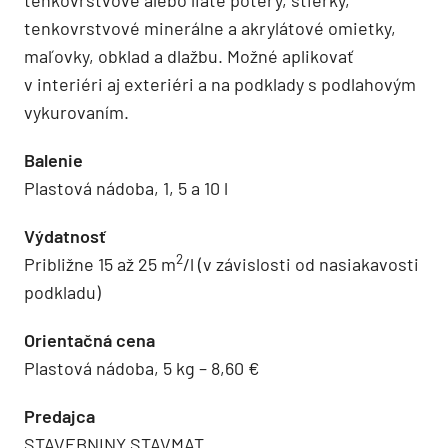
tenkovrstvové minerálne a akrylátové omietky,
maľovky, obklad a dlažbu. Možné aplikovať
v interiéri aj exteriéri a na podklady s podlahovým
vykurovaním.
Balenie
Plastová nádoba, 1, 5 a 10 l
Výdatnosť
2
Približne 15 až 25 m
/l (v závislosti od nasiakavosti
podkladu)
Orientačná cena
Plastová nádoba, 5 kg – 8,60 €
Predajca
STAVEBNINY STAVMAT