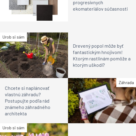
progresívnych
ekomateriálov súčasnosti
Urob si sám
Drevený popol môže byť
fantastickým hnojivom!
Ktorým rastlinám pomôže a
ktorým uškodí?
Záhrada
Chcete si naplánovať
vlastnú záhradu?
Postupujte podľa rád
známeho záhradného
architekta
Urob si sám