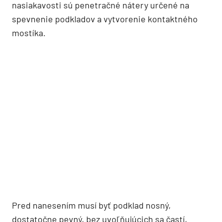
nasiakavosti sú penetračné nátery určené na
spevnenie podkladov a vytvorenie kontaktného
mostíka.
Pred nanesením musí byť podklad nosný,
dostatočne pevný, bez uvoľňujúcich sa častí,