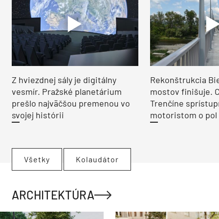
Z hviezdnej sály je digitálny
Rekonštrukcia Bi
vesmír. Pražské planetárium
mostov finišuje. 
prešlo najväčšou premenou vo
Trenčíne sprístup
svojej histórii
motoristom o pol 
Všetky
Kolaudátor
ARCHITEKTÚRA