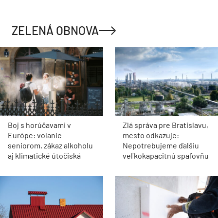
ZELENÁ OBNOVA
Boj s horúčavami v
Zlá správa pre Bratislavu,
Európe: volanie
mesto odkazuje:
seniorom, zákaz alkoholu
Nepotrebujeme ďalšiu
aj klimatické útočiská
veľkokapacitnú spaľovňu