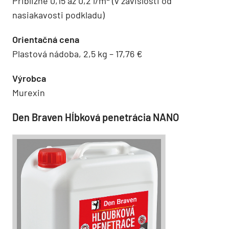
Približne 0,15 až 0,2 l/m
(v závislosti od
nasiakavosti podkladu)
Orientačná cena
Plastová nádoba, 2,5 kg – 17,76 €
Výrobca
Murexin
Den Braven Hĺbková penetrácia NANO