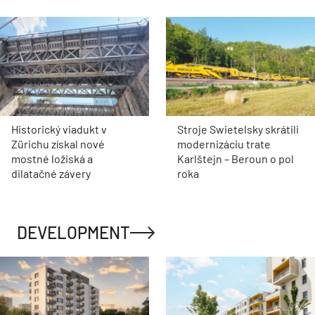
Historický viadukt v
Stroje Swietelsky skrátili
Zürichu získal nové
modernizáciu trate
mostné ložiská a
Karlštejn – Beroun o pol
dilatačné závery
roka
DEVELOPMENT