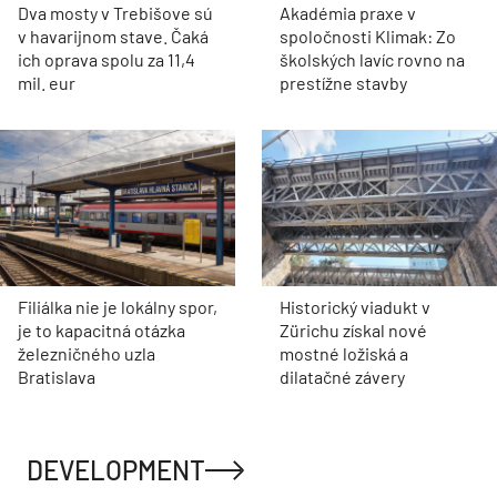
Dva mosty v Trebišove sú
Akadémia praxe v
v havarijnom stave. Čaká
spoločnosti Klimak: Zo
ich oprava spolu za 11,4
školských lavíc rovno na
mil. eur
prestížne stavby
Filiálka nie je lokálny spor,
Historický viadukt v
je to kapacitná otázka
Zürichu získal nové
železničného uzla
mostné ložiská a
Bratislava
dilatačné závery
DEVELOPMENT