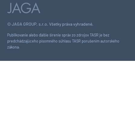
© JAGA GROUP, s.r.o. Všetky práva vyhradené.
Publikovanie alebo ďalšie šírenie správ zo zdrojov TASR je bez
predchádzajúceho písomného súhlasu TASR porušením autorského
zákona.