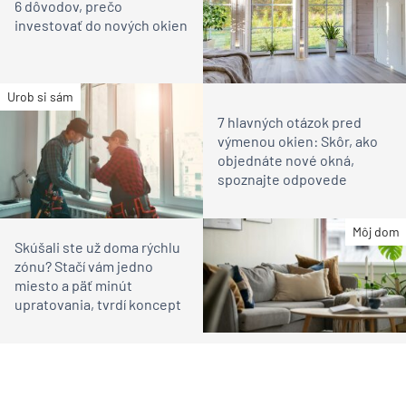
6 dôvodov, prečo
investovať do nových okien
Urob si sám
7 hlavných otázok pred
výmenou okien: Skôr, ako
objednáte nové okná,
spoznajte odpovede
Môj dom
Skúšali ste už doma rýchlu
zónu? Stačí vám jedno
miesto a päť minút
upratovania, tvrdí koncept