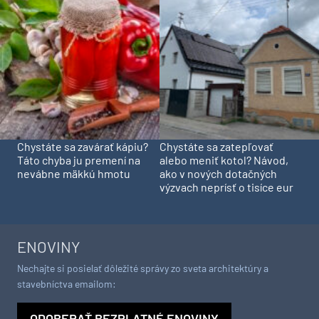
Chystáte sa zavárať kápiu?
Chystáte sa zatepľovať
Táto chyba ju premení na
alebo meniť kotol? Návod,
nevábne mäkkú hmotu
ako v nových dotačných
výzvach neprísť o tisíce eur
ENOVINY
Nechajte si posielať dôležité správy zo sveta architektúry a
stavebníctva emailom:
ODOBERAŤ BEZPLATNÉ ENOVINY