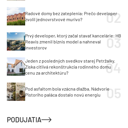
Radové domy bez zateplenia: Prečo developer
zvolil jednovrstvové murivo?
Prvý developer, ktorý začal stavať kancelárie: HB
Reavis zmenil biznis model a nahneval
investorov
Jeden z posledných svedkov starej Petržalky.
Získa citlivá rekonštrukcia rodinného domu
cenu za architektúru?
Pod asfaltom bola vzácna dlažba. Nádvorie
Pistoriho paláca dostalo novú energiu
PODUJATIA