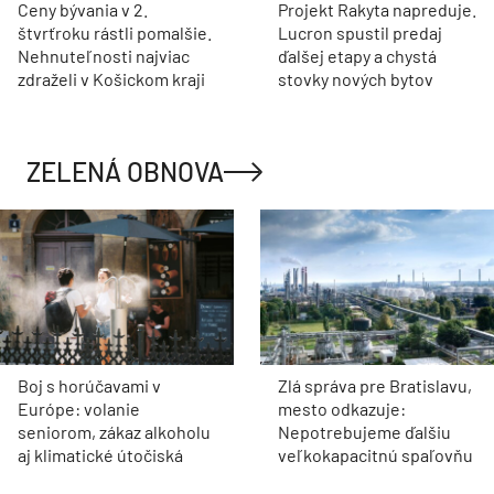
Ceny bývania v 2.
Projekt Rakyta napreduje.
štvrťroku rástli pomalšie.
Lucron spustil predaj
Nehnuteľnosti najviac
ďalšej etapy a chystá
zdraželi v Košickom kraji
stovky nových bytov
ZELENÁ OBNOVA
Boj s horúčavami v
Zlá správa pre Bratislavu,
Európe: volanie
mesto odkazuje:
seniorom, zákaz alkoholu
Nepotrebujeme ďalšiu
aj klimatické útočiská
veľkokapacitnú spaľovňu