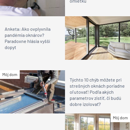
omietku
Anketa: Ako ovplyvnila
pandémia oknárov?
Paradoxne hlásia vyšší
dopyt
Môj dom
Týchto 10 chýb môžete pri
strešných oknách poriadne
oľutovať! Podľa akých
parametrov zistiť, či budú
dobre izolovať?
Môj dom