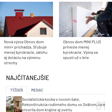
Nová výzva Obnov dom
Obnov dom MINI PLUS
mini+ prichádza. Sľubuje
prinesie menej
menej byrokracie, zálohu
byrokracie. Výzva sa
aj dotáciu na výmenu
spustí už v lete
strechy
NAJČÍTANEJŠIE
TÝŽDEŇ
MESIAC
Socialistická kocka v novom šate.
Rekonštrukcia rodinného domu vo Svätom Jure
otvorila dom krajine aj svetlu