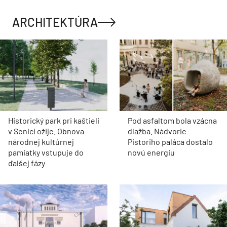
ARCHITEKTÚRA
Historický park pri kaštieli
Pod asfaltom bola vzácna
v Senici ožije. Obnova
dlažba. Nádvorie
národnej kultúrnej
Pistoriho paláca dostalo
pamiatky vstupuje do
novú energiu
ďalšej fázy