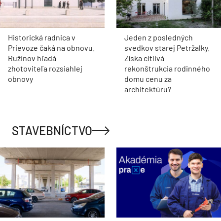
Historická radnica v
Jeden z posledných
Prievoze čaká na obnovu.
svedkov starej Petržalky.
Ružinov hľadá
Získa citlivá
zhotoviteľa rozsiahlej
rekonštrukcia rodinného
obnovy
domu cenu za
architektúru?
STAVEBNÍCTVO