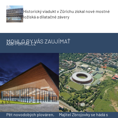
Historický viadukt v Zürichu získal nové mostné
ložiská a dilatačné závery
MOHLO BY VÁS ZAUJÍMAŤ
ASB-PORTAL.CZ
Pět novodobých plováren,
Majitel Zbrojovky se hádá s