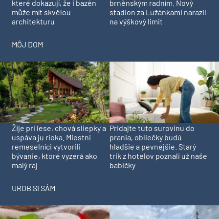
které dokazují, že i bazén
brněnským radním. Nový
může mít skvělou
stadion za Lužánkami narazil
architekturu
na výškový limit
MÔJ DOM
Pridajte túto surovinu do
Žije pri lese, chová sliepky a
prania, obliečky budú
uspáva ju rieka. Miestni
hladšie a pevnejšie. Starý
remeselníci vytvorili
trik z hotelov poznali už naše
bývanie, ktoré vyzerá ako
babičky
malý raj
UROB SI SÁM