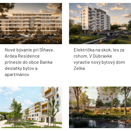
Nové bývanie pri Sĺňave.
Električka na skok, les za
Ardea Residence
rohom. V Dúbravke
prinesie do obce Banka
vyrastie nový bytový dom
desiatky bytov a
Zelka
apartmánov