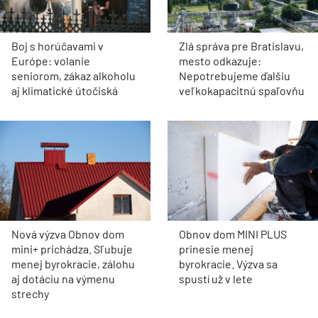
Boj s horúčavami v
Zlá správa pre Bratislavu,
Európe: volanie
mesto odkazuje:
seniorom, zákaz alkoholu
Nepotrebujeme ďalšiu
aj klimatické útočiská
veľkokapacitnú spaľovňu
Nová výzva Obnov dom
Obnov dom MINI PLUS
mini+ prichádza. Sľubuje
prinesie menej
menej byrokracie, zálohu
byrokracie. Výzva sa
aj dotáciu na výmenu
spustí už v lete
strechy