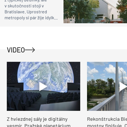
v skutočnosti stojí v
Bratislave. Uprostred
metropoly si pár žije idylku
ako na vidieku
VIDEO
Z hviezdnej sály je digitálny
Rekonštrukcia Bi
vesmír. Pražské planetárium
mostov finišuje. 