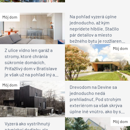
Na pohľad vyzerá úplne
Môj dom
jednoducho, až kým
neprídete hlbšie. Stačilo
pár detailov a miesto
bežného bytu je rozžiarené
bývanie pre rodinu
Môj dom
Z ulice vidno len garáž a
stromy, ktoré chránia
súkromie domácich.
Príťažlivý dom v Bratislave
je však už na pohľad iný ako
susedia
Môj dom
Drevodom na Devíne sa
jednoducho nedá
prehliadnuť. Pod strohým
exteriérom sa však skrýva
úplne iné vnútro, ako by ste
čakali
Môj dom
Vyzerá ako vystrihnutý
z typickej dedinky, ale