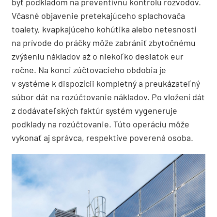
byť podkladom na preventívnu kontrolu rozvodov.
Včasné objavenie pretekajúceho splachovača
toalety, kvapkajúceho kohútika alebo netesnosti
na prívode do práčky môže zabrániť zbytočnému
zvýšeniu nákladov až o niekoľko desiatok eur
ročne. Na konci zúčtovacieho obdobia je
v systéme k dispozícii kompletný a preukázateľný
súbor dát na rozúčtovanie nákladov. Po vložení dát
z dodávateľských faktúr systém vygeneruje
podklady na rozúčtovanie. Túto operáciu môže
vykonať aj správca, respektíve poverená osoba.