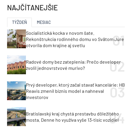
NAJČÍTANEJŠIE
TÝŽDEŇ
MESIAC
Socialistická kocka v novom šate.
Rekonštrukcia rodinného domu vo Svätom Jure
otvorila dom krajine aj svetlu
Radové domy bez zateplenia: Prečo developer
zvolil jednovrstvové murivo?
Prvý developer, ktorý začal stavať kancelárie: HB
Reavis zmenil biznis model a nahneval
investorov
Bratislavský kraj chystá prestavbu dôležitého
mosta. Denne ho využíva vyše 13-tisíc vozidiel