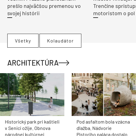
prešlo najväčšou premenou vo
Trenčíne sprístup
svojej histórii
motoristom o pol 
Všetky
Kolaudátor
ARCHITEKTÚRA
Historický park pri kaštieli
Pod asfaltom bola vzácna
v Senici ožije. Obnova
dlažba. Nádvorie
národnej kultúrnej
Pistoriho paláca dostalo