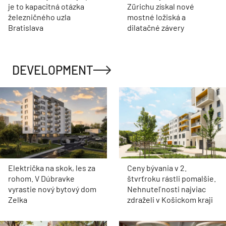
je to kapacitná otázka
Zürichu získal nové
železničného uzla
mostné ložiská a
Bratislava
dilatačné závery
DEVELOPMENT
Električka na skok, les za
Ceny bývania v 2.
rohom. V Dúbravke
štvrťroku rástli pomalšie.
vyrastie nový bytový dom
Nehnuteľnosti najviac
Zelka
zdraželi v Košickom kraji