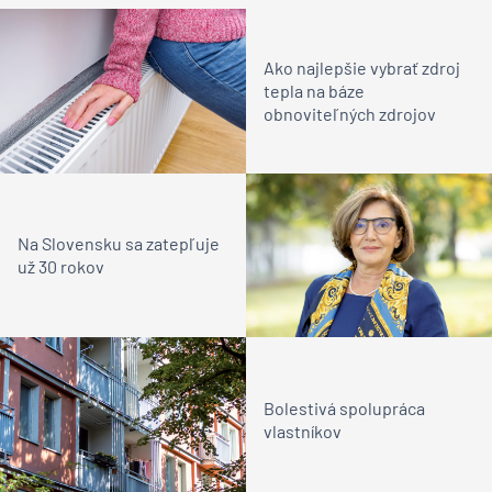
Ako najlepšie vybrať zdroj
tepla na báze
obnoviteľných zdrojov
Na Slovensku sa zatepľuje
už 30 rokov
Bolestivá spolupráca
vlastníkov