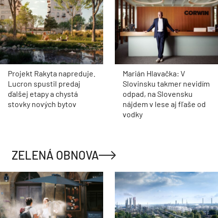
Projekt Rakyta napreduje.
Marián Hlavačka: V
Lucron spustil predaj
Slovinsku takmer nevidím
ďalšej etapy a chystá
odpad, na Slovensku
stovky nových bytov
nájdem v lese aj fľaše od
vodky
ZELENÁ OBNOVA