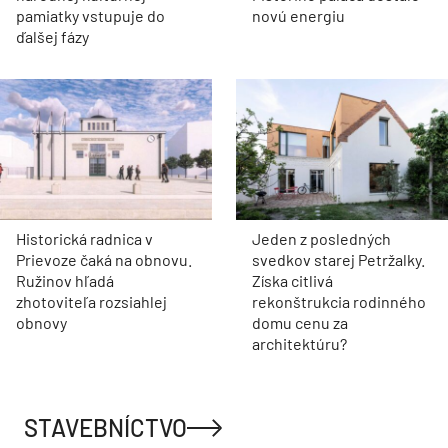
pamiatky vstupuje do
novú energiu
ďalšej fázy
Historická radnica v
Jeden z posledných
Prievoze čaká na obnovu.
svedkov starej Petržalky.
Ružinov hľadá
Získa citlivá
zhotoviteľa rozsiahlej
rekonštrukcia rodinného
obnovy
domu cenu za
architektúru?
STAVEBNÍCTVO