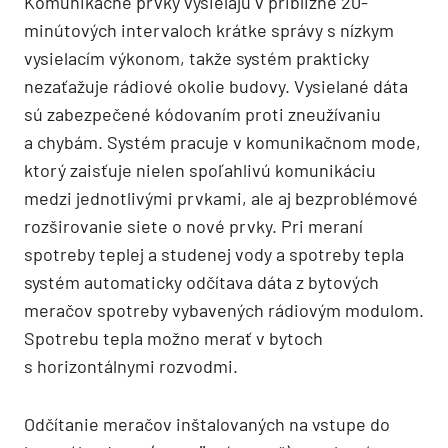
Komunikačné prvky vysielajú v približne 20-
minútových intervaloch krátke správy s nízkym
vysielacím výkonom, takže systém prakticky
nezaťažuje rádiové okolie budovy. Vysielané dáta
sú zabezpečené kódovaním proti zneužívaniu
a chybám. Systém pracuje v komunikačnom mode,
ktorý zaisťuje nielen spoľahlivú komunikáciu
medzi jednotlivými prvkami, ale aj bezproblémové
rozširovanie siete o nové prvky. Pri meraní
spotreby teplej a studenej vody a spotreby tepla
systém automaticky odčítava dáta z bytových
meračov spotreby vybavených rádiovým modulom.
Spotrebu tepla možno merať v bytoch
s horizontálnymi rozvodmi.
Odčítanie meračov inštalovaných na vstupe do