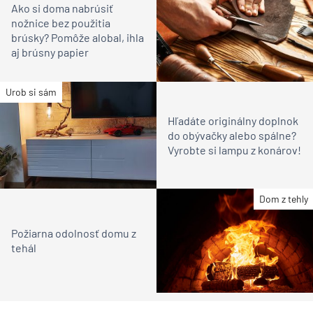
Ako si doma nabrúsiť
nožnice bez použitia
brúsky? Pomôže alobal, ihla
aj brúsny papier
Urob si sám
Hľadáte originálny doplnok
do obývačky alebo spálne?
Vyrobte si lampu z konárov!
Dom z tehly
Požiarna odolnosť domu z
tehál