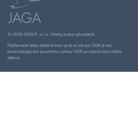
© JAGA GROUP, s.r.o. Všetky práva vyhradené.
Publikovanie alebo ďalšie šírenie správ zo zdrojov TASR je bez
predchádzajúceho písomného súhlasu TASR porušením autorského
zákona.