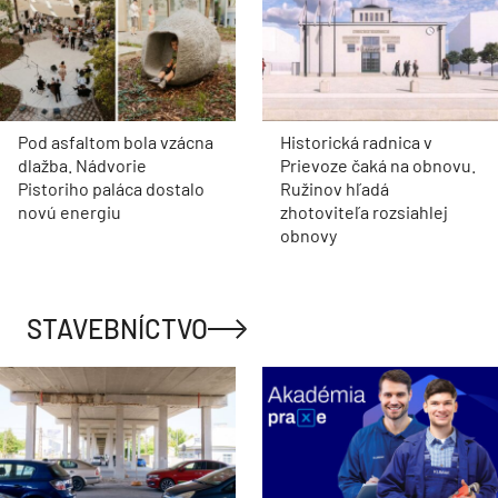
Pod asfaltom bola vzácna
Historická radnica v
dlažba. Nádvorie
Prievoze čaká na obnovu.
Pistoriho paláca dostalo
Ružinov hľadá
novú energiu
zhotoviteľa rozsiahlej
obnovy
STAVEBNÍCTVO