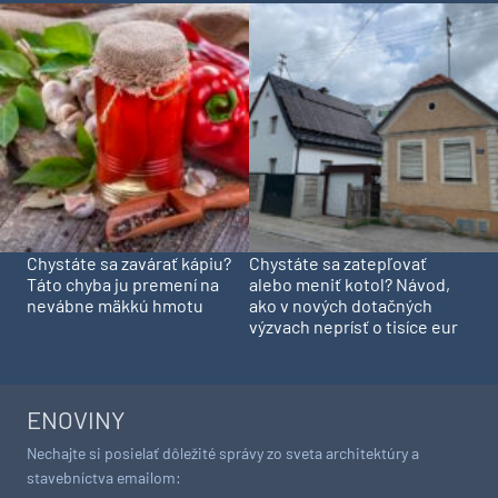
Chystáte sa zavárať kápiu?
Chystáte sa zatepľovať
Táto chyba ju premení na
alebo meniť kotol? Návod,
nevábne mäkkú hmotu
ako v nových dotačných
výzvach neprísť o tisíce eur
ENOVINY
Nechajte si posielať dôležité správy zo sveta architektúry a
stavebníctva emailom: