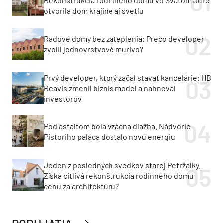
Rekonštrukcia rodinného domu vo Svätom Jure
otvorila dom krajine aj svetlu
Radové domy bez zateplenia: Prečo developer
zvolil jednovrstvové murivo?
Prvý developer, ktorý začal stavať kancelárie: HB
Reavis zmenil biznis model a nahneval
investorov
Pod asfaltom bola vzácna dlažba. Nádvorie
Pistoriho paláca dostalo novú energiu
Jeden z posledných svedkov starej Petržalky.
Získa citlivá rekonštrukcia rodinného domu
cenu za architektúru?