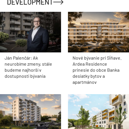
DEVELOPMENT
Ján Palenčár: Ak
Nové bývanie pri Sĺňave.
neurobíme zmeny, stále
Ardea Residence
budeme najhorší v
prinesie do obce Banka
dostupnosti bývania
desiatky bytov a
apartmánov