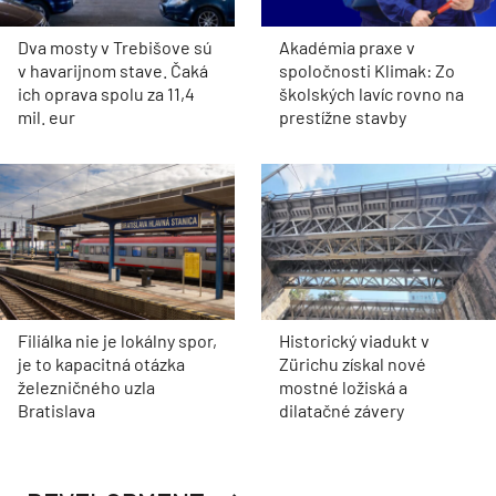
Dva mosty v Trebišove sú
Akadémia praxe v
v havarijnom stave. Čaká
spoločnosti Klimak: Zo
ich oprava spolu za 11,4
školských lavíc rovno na
mil. eur
prestížne stavby
Filiálka nie je lokálny spor,
Historický viadukt v
je to kapacitná otázka
Zürichu získal nové
železničného uzla
mostné ložiská a
Bratislava
dilatačné závery