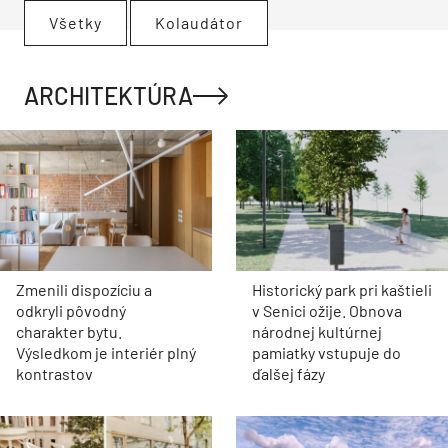
Všetky
Kolaudátor
ARCHITEKTÚRA
Zmenili dispozíciu a
Historický park pri kaštieli
odkryli pôvodný
v Senici ožije. Obnova
charakter bytu.
národnej kultúrnej
Výsledkom je interiér plný
pamiatky vstupuje do
kontrastov
ďalšej fázy