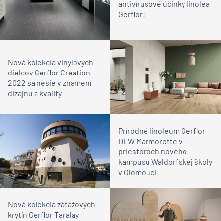
antivírusové účinky linolea
Gerflor!
Nová kolekcia vinylových
dielcov Gerflor Creation
2022 sa nesie v znamení
dizajnu a kvality
Prírodné linoleum Gerflor
DLW Marmorette v
priestoroch nového
kampusu Waldorfskej školy
v Olomouci
Nová kolekcia záťažových
krytín Gerflor Taralay