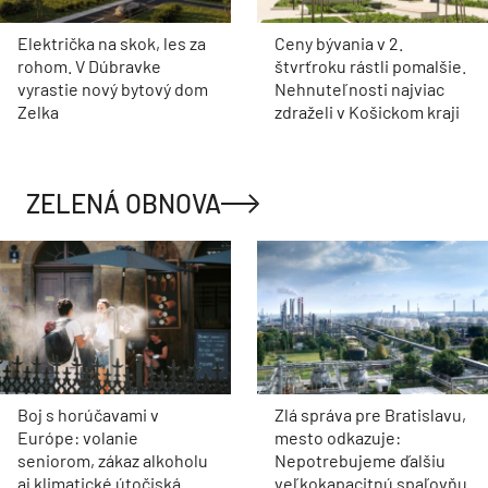
Električka na skok, les za
Ceny bývania v 2.
rohom. V Dúbravke
štvrťroku rástli pomalšie.
vyrastie nový bytový dom
Nehnuteľnosti najviac
Zelka
zdraželi v Košickom kraji
ZELENÁ OBNOVA
Boj s horúčavami v
Zlá správa pre Bratislavu,
Európe: volanie
mesto odkazuje:
seniorom, zákaz alkoholu
Nepotrebujeme ďalšiu
aj klimatické útočiská
veľkokapacitnú spaľovňu