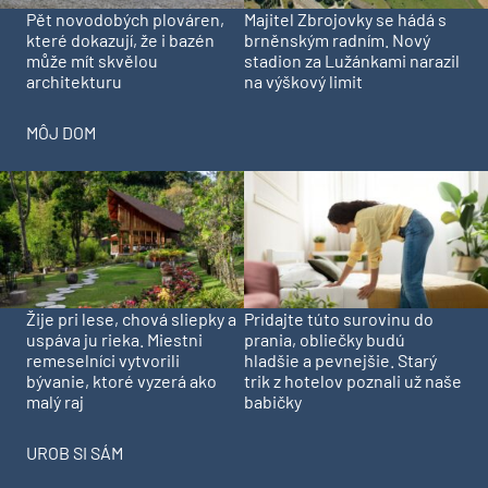
Pět novodobých plováren,
Majitel Zbrojovky se hádá s
které dokazují, že i bazén
brněnským radním. Nový
může mít skvělou
stadion za Lužánkami narazil
architekturu
na výškový limit
MÔJ DOM
Pridajte túto surovinu do
Žije pri lese, chová sliepky a
prania, obliečky budú
uspáva ju rieka. Miestni
hladšie a pevnejšie. Starý
remeselníci vytvorili
trik z hotelov poznali už naše
bývanie, ktoré vyzerá ako
babičky
malý raj
UROB SI SÁM