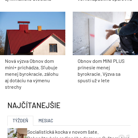
Nová výzva Obnov dom
Obnov dom MINI PLUS
mini+ prichádza. Sľubuje
prinesie menej
menej byrokracie, zálohu
byrokracie. Výzva sa
aj dotáciu na výmenu
spustí už v lete
strechy
NAJČÍTANEJŠIE
TÝŽDEŇ
MESIAC
Socialistická kocka v novom šate.