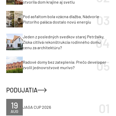
otvorila dom krajine aj svetlu
Pod asfaltom bola vzácna dlažba. Nádvorie
Pistoriho paláca dostalo novú energiu
Jeden z posledných svedkov starej Petržalky.
Získa citlivá rekonštrukcia rodinného domu
cenu za architektúru?
Radové domy bez zateplenia: Prečo developer
zvolil jednovrstvové murivo?
PODUJATIA
19
JAGA CUP 2026
AUG