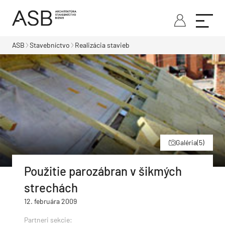
ASB
Stavebníctvo
Realizácia stavieb
Galéria
(5)
Použitie parozábran v šikmých
strechách
12. februára 2009
Partneri sekcie: