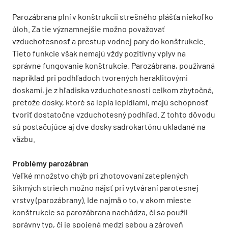
Parozábrana plní v konštrukcii strešného plášťa niekoľko
úloh. Za tie významnejšie možno považovať
vzduchotesnosť a prestup vodnej pary do konštrukcie.
Tieto funkcie však nemajú vždy pozitívny vplyv na
správne fungovanie konštrukcie. Parozábrana, používaná
napríklad pri podhľadoch tvorených heraklitovými
doskami, je z hľadiska vzduchotesnosti celkom zbytočná,
pretože dosky, ktoré sa lepia lepidlami, majú schopnosť
tvoriť dostatočne vzduchotesný podhľad. Z tohto dôvodu
sú postačujúce aj dve dosky sadrokartónu ukladané na
väzbu.
Problémy parozábran
Veľké množstvo chýb pri zhotovovaní zateplených
šikmých striech možno nájsť pri vytváraní parotesnej
vrstvy (parozábrany). Ide najmä o to, v akom mieste
konštrukcie sa parozábrana nachádza, či sa použil
správny typ, či je spojená medzi sebou a zároveň