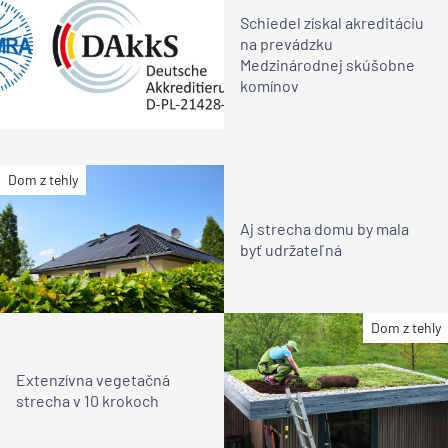
Schiedel získal akreditáciu
na prevádzku
Medzinárodnej skúšobne
komínov
Dom z tehly
Aj strecha domu by mala
byť udržateľná
Dom z tehly
Extenzívna vegetačná
strecha v 10 krokoch