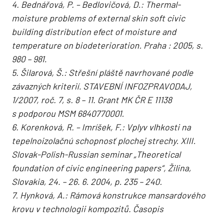
4. Bednářová, P. – Bedlovičová, D.: Thermal-
moisture problems of external skin soft civic
building distribution efect of moisture and
temperature on biodeterioration. Praha : 2005, s.
980 – 981.
5. Šilarová, Š.: Střešní pláště navrhované podle
závazných kriterií. STAVEBNÍ INFOZPRAVODAJ,
1/2007, roč. 7, s. 8 – 11. Grant MK ČR E 11138
s podporou MSM 6840770001.
6. Korenková, R. – Imríšek, F.: Vplyv vlhkosti na
tepelnoizolačnú schopnosť plochej strechy. XIII.
Slovak-Polish-Russian seminar „Theoretical
foundation of civic engineering papers“, Žilina,
Slovakia, 24. – 26. 6. 2004, p. 235 – 240.
7. Hynková, A.: Rámová konstrukce mansardového
krovu v technologii kompozitů. Časopis