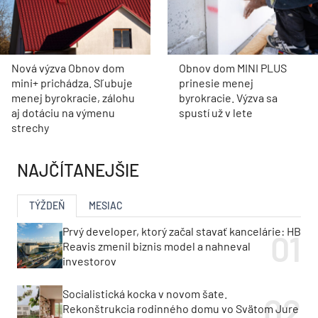
Nová výzva Obnov dom
Obnov dom MINI PLUS
mini+ prichádza. Sľubuje
prinesie menej
menej byrokracie, zálohu
byrokracie. Výzva sa
aj dotáciu na výmenu
spustí už v lete
strechy
NAJČÍTANEJŠIE
TÝŽDEŇ
MESIAC
Prvý developer, ktorý začal stavať kancelárie: HB
Reavis zmenil biznis model a nahneval
investorov
Socialistická kocka v novom šate.
Rekonštrukcia rodinného domu vo Svätom Jure