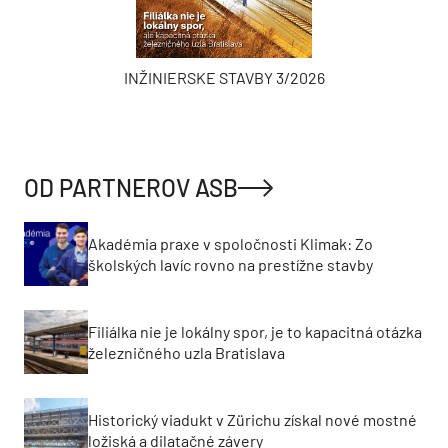
INŽINIERSKE STAVBY 3/2026
OD PARTNEROV ASB
Akadémia praxe v spoločnosti Klimak: Zo
školských lavíc rovno na prestížne stavby
Filiálka nie je lokálny spor, je to kapacitná otázka
železničného uzla Bratislava
Historický viadukt v Zürichu získal nové mostné
ložiská a dilatačné závery