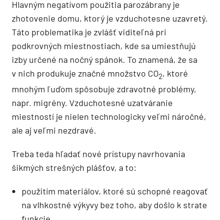
Hlavným negatívom použitia parozábrany je
zhotovenie domu, ktorý je vzduchotesne uzavretý.
Táto problematika je zvlášť viditeľná pri
podkrovných miestnostiach, kde sa umiestňujú
izby určené na nočný spánok. To znamená, že sa
v nich produkuje značné množstvo CO
, ktoré
2
mnohým ľuďom spôsobuje zdravotné problémy,
napr. migrény. Vzduchotesné uzatváranie
miestností je nielen technologicky veľmi náročné,
ale aj veľmi nezdravé.
Treba teda hľadať nové prístupy navrhovania
šikmých strešných plášťov, a to:
použitím materiálov, ktoré sú schopné reagovať
na vlhkostné výkyvy bez toho, aby došlo k strate
funkcie,