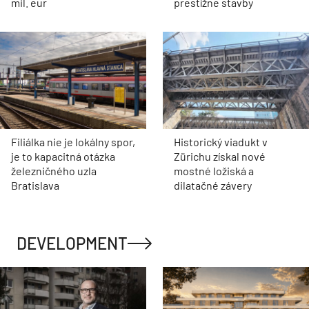
mil. eur
prestížne stavby
Filiálka nie je lokálny spor,
Historický viadukt v
je to kapacitná otázka
Zürichu získal nové
železničného uzla
mostné ložiská a
Bratislava
dilatačné závery
DEVELOPMENT