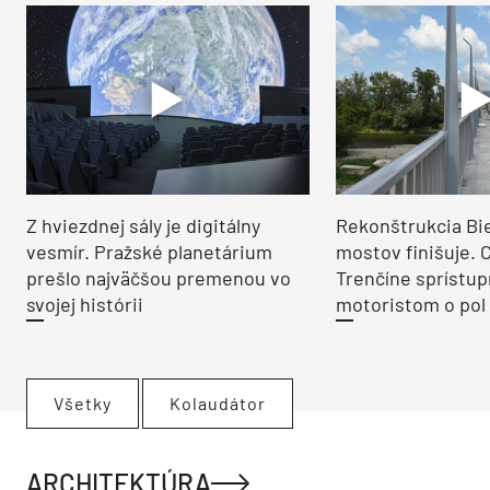
Z hviezdnej sály je digitálny
Rekonštrukcia Bi
vesmír. Pražské planetárium
mostov finišuje. 
prešlo najväčšou premenou vo
Trenčíne sprístup
svojej histórii
motoristom o pol 
Všetky
Kolaudátor
ARCHITEKTÚRA