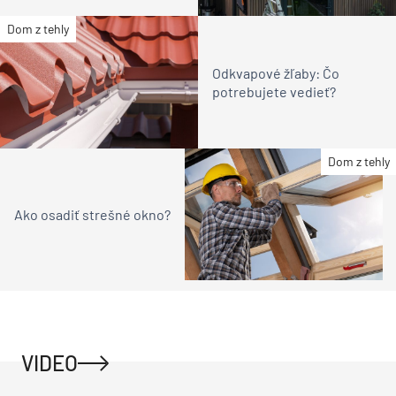
Dom z tehly
Odkvapové žľaby: Čo
potrebujete vedieť?
Dom z tehly
Ako osadiť strešné okno?
VIDEO