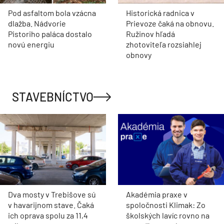
Pod asfaltom bola vzácna
Historická radnica v
dlažba. Nádvorie
Prievoze čaká na obnovu.
Pistoriho paláca dostalo
Ružinov hľadá
novú energiu
zhotoviteľa rozsiahlej
obnovy
STAVEBNÍCTVO
Dva mosty v Trebišove sú
Akadémia praxe v
v havarijnom stave. Čaká
spoločnosti Klimak: Zo
ich oprava spolu za 11,4
školských lavíc rovno na