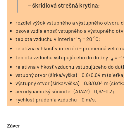
– škridlová strešná krytina;
rozdiel výšok vstupného a výstupného otvoru dV =
osová vzdialenosť vstupného a výstupného otvoru 
teplota vzduchu v interiéri t
= 20 °C;
i
relatívna vlhkosť v interiéri – premenná veličina ϕ
i
teplota vzduchu vstupujúceho do dutiny t
= –15 °
e
relatívna vlhkosť vzduchu vstupujúceho do dutiny 
vstupný otvor (šírka/výška) 0,8/0,04 m (sieťka);
výstupný otvor (šírka/výška) 0,8/0,04 m (sieťka);
aerodynamický súčiniteľ (A1/A2) 0,6/–0,3;
rýchlosť prúdenia vzduchu 0 m/s.
Záver