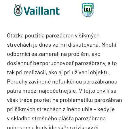
Otázka použitia parozábran v šikmých
strechách je dnes veľmi diskutovaná. Mnohí
odborníci sa zamerali na problém, ako
dosiahnuť bezporuchovosť parozábrany, a to
tak pri realizácii, ako aj pri užívaní objektu.
Poruchy zavinené nefunkčnou parozábranou
patria medzi najpočetnejšie. V tejto chvíli sa
však treba pozrieť na problematiku parozábran
pri šikmých strechách z iného uhla – kedy je
v skladbe strešného plášťa parozábrana
prínosom a kedy ide skôr o rizikový či