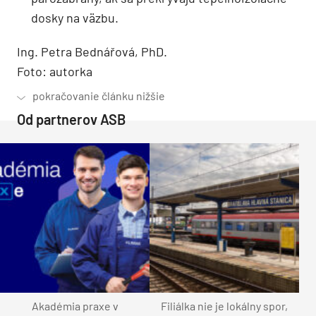
dosky na väzbu.
Ing. Petra Bednářová, PhD.
Foto: autorka
Od partnerov ASB
Akadémia praxe v
Filiálka nie je lokálny spor,