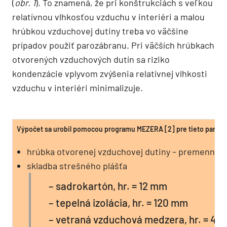
(
obr. 1
). To znamená, že pri konštrukciách s veľkou
relatívnou vlhkosťou vzduchu v interiéri a malou
hrúbkou vzduchovej dutiny treba vo väčšine
prípadov použiť parozábranu. Pri väčších hrúbkach
otvorených vzduchových dutín sa riziko
kondenzácie vplyvom zvýšenia relatívnej vlhkosti
vzduchu v interiéri minimalizuje.
Výpočet sa urobil pomocou programu MEZERA [2] pre tieto param
hrúbka otvorenej vzduchovej dutiny – premenná veli
skladba strešného plášťa
– sadrokartón, hr. = 12 mm
– tepelná izolácia, hr. = 120 mm
– vetraná vzduchová medzera, hr. = 40