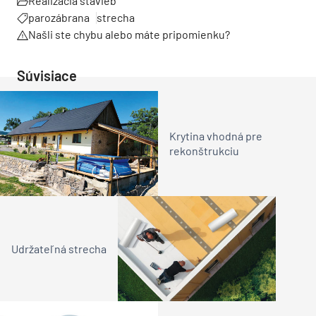
Realizácia stavieb
parozábrana
strecha
Našli ste chybu alebo máte pripomienku?
Súvisiace
Krytina vhodná pre
rekonštrukciu
Udržateľná strecha