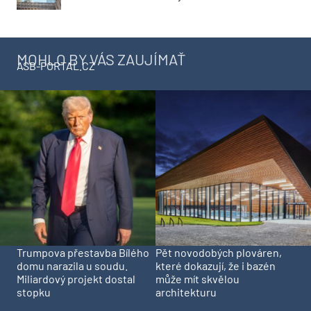
MOHLO BY VÁS ZAUJÍMAŤ
ASB-PORTAL.CZ
Trumpova přestavba Bílého
Pět novodobých plováren,
domu narazila u soudu.
které dokazují, že i bazén
Miliardový projekt dostal
může mít skvělou
stopku
architekturu