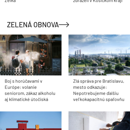
Zelka
zdraželi v Košickom kraji
ZELENÁ OBNOVA
Boj s horúčavami v
Zlá správa pre Bratislavu,
Európe: volanie
mesto odkazuje:
seniorom, zákaz alkoholu
Nepotrebujeme ďalšiu
aj klimatické útočiská
veľkokapacitnú spaľovňu