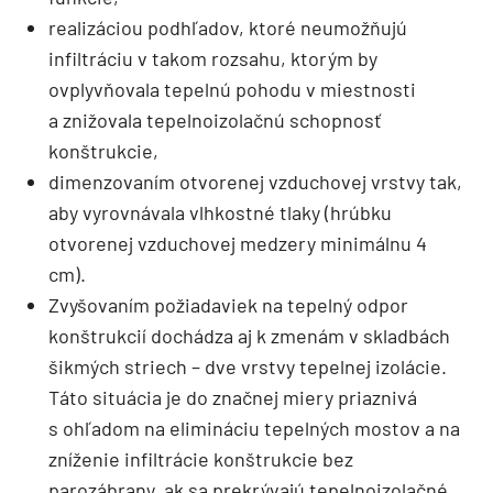
realizáciou podhľadov, ktoré neumožňujú
infiltráciu v takom rozsahu, ktorým by
ovplyvňovala tepelnú pohodu v miestnosti
a znižovala tepelnoizolačnú schopnosť
konštrukcie,
dimenzovaním otvorenej vzduchovej vrstvy tak,
aby vyrovnávala vlhkostné tlaky (hrúbku
otvorenej vzduchovej medzery minimálnu 4
cm).
Zvyšovaním požiadaviek na tepelný odpor
konštrukcií dochádza aj k zmenám v skladbách
šikmých striech – dve vrstvy tepelnej izolácie.
Táto situácia je do značnej miery priaznivá
s ohľadom na elimináciu tepelných mostov a na
zníženie infiltrácie konštrukcie bez
parozábrany, ak sa prekrývajú tepelnoizolačné