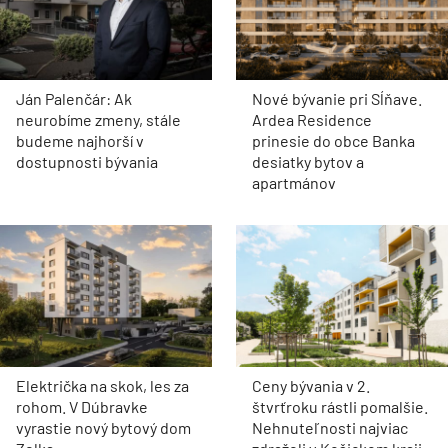
Ján Palenčár: Ak
Nové bývanie pri Sĺňave.
neurobíme zmeny, stále
Ardea Residence
budeme najhorší v
prinesie do obce Banka
dostupnosti bývania
desiatky bytov a
apartmánov
Električka na skok, les za
Ceny bývania v 2.
rohom. V Dúbravke
štvrťroku rástli pomalšie.
vyrastie nový bytový dom
Nehnuteľnosti najviac