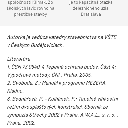
spoločnosti Klimak: Zo
je to kapacitná otázka
školských lavíc rovno na
železničného uzla
prestížne stavby
Bratislava
Autorka je vedúca katedry stavebníctva na VŠTE
v Českých Budějoviciach.
Literatúra
1. ČSN 73 0540-4 Tepelná ochrana budov. Část 4:
Výpočtové metody, ČNI : Praha, 2005.
2. Svoboda, Z.: Manuál k programu MEZERA.
Kladno.
3. Bednářová, P. – Kulhánek, F.: Tepelně vlhkostní
režim dvouplášťových konstrukcí. Sborník ze
sympozia Střechy 2002 v Prahe. A.W.A.L., s. r. o. :
Praha, 2002.