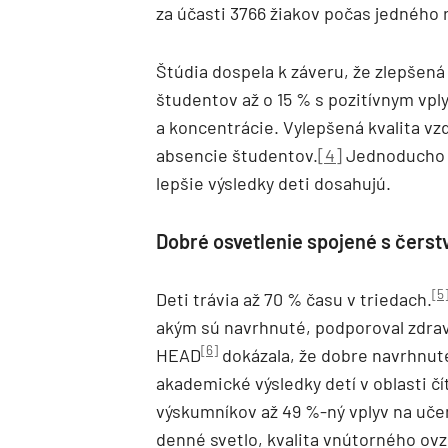
za účasti 3766 žiakov počas jedného 
Štúdia dospela k záveru, že zlepšená
študentov až o 15 % s pozitívnym vp
a koncentrácie. Vylepšená kvalita vz
absencie študentov.
[4]
Jednoducho p
lepšie výsledky deti dosahujú.
Dobré osvetlenie spojené s čers
[5
Deti trávia až 70 % času v triedach.
akým sú navrhnuté, podporoval zdravi
[6]
HEAD
dokázala, že dobre navrhnuté
akademické výsledky detí v oblasti čí
výskumníkov až 49 %-ný vplyv na uče
denné svetlo, kvalita vnútorného ovz