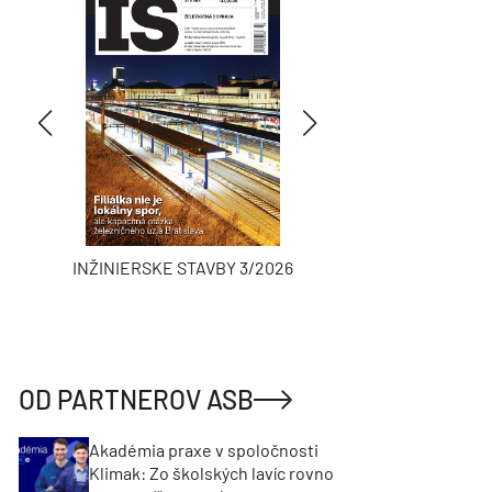
INŽINIERSKE STAVBY 3/2026
ASB
OD PARTNEROV ASB
Akadémia praxe v spoločnosti
Klimak: Zo školských lavíc rovno