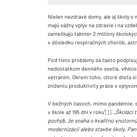
Nielen nezdravé domy, ale aj školy s
majú vážny vplyv na zdravie i na vzde
zameškajú takmer 2 milióny školský
v dôsledku respiračných chorôb, as
Pod tieto problémy sa často podpisuj
nedostatkom denného svetla, vlhkosťo
vetraním. Okrem toho, choré dieťa si
zníženiu produktivity práce s vplyvo
V bežných časoch, mimo pandémie, st
v škole až 195 dní v roku¹
[1]
.
„Školáci 
pochýb, že snaha o kvalitnú vnútornú
modernizácii alebo stavbe školy. Pa