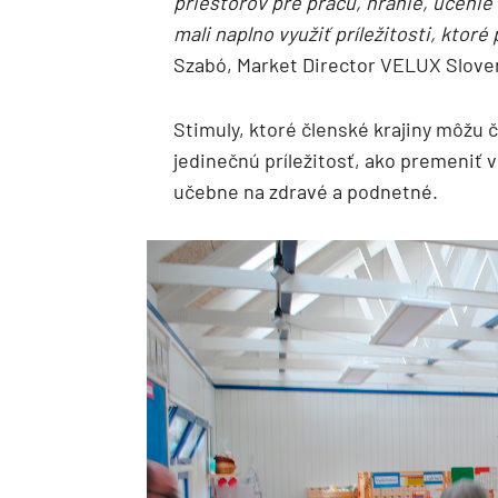
priestorov pre prácu, hranie, učenie a
mali naplno využiť príležitosti, ktor
Szabó, Market Director VELUX Slove
Stimuly, ktoré členské krajiny môžu 
jedinečnú príležitosť, ako premeniť v
učebne na zdravé a podnetné.