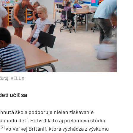
Zdroj: VELUX
etí učiť sa
vrhnutá škola podporuje nielen získavanie
a pohodu detí. Potvrdila to aj prelomová štúdia
[3]
vo Veľkej Británii, ktorá vychádza z výskumu