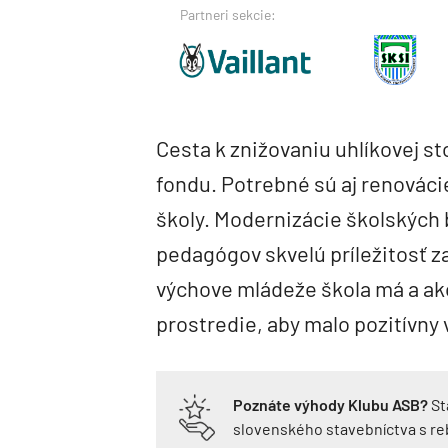
Partneri sekcie:
Cesta k znižovaniu uhlíkovej s
fondu. Potrebné sú aj renováci
školy. Modernizácie školských 
pedagógov skvelú príležitosť z
výchove mládeže škola má a ako
prostredie, aby malo pozitívny 
Poznáte výhody Klubu ASB?
St
slovenského stavebníctva s r