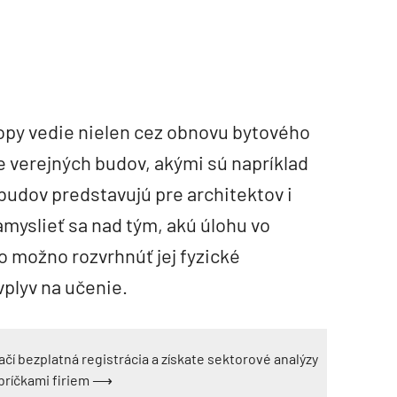
topy vedie nielen cez obnovu bytového
e verejných budov, akými sú napríklad
budov predstavujú pre architektov i
amyslieť sa nad tým, akú úlohu vo
 možno rozvrhnúť jej fyzické
vplyv na učenie.
ačí bezplatná registrácia a získate sektorové analýzy
ebríčkami firiem ⟶