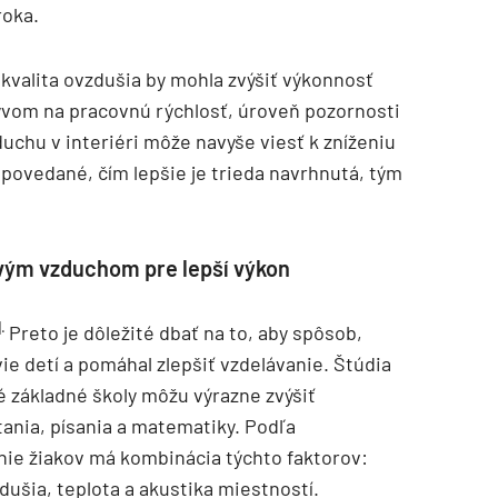
roka.
 kvalita ovzdušia by mohla zvýšiť výkonnosť
lyvom na pracovnú rýchlosť, úroveň pozornosti
duchu v interiéri môže navyše viesť k zníženiu
ovedané, čím lepšie je trieda navrhnutá, tým
tvým vzduchom pre lepší výkon
]
.
Preto je dôležité dbať na to, aby spôsob,
e detí a pomáhal zlepšiť vzdelávanie. Štúdia
 základné školy môžu výrazne zvýšiť
tania, písania a matematiky. Podľa
nie žiakov má kombinácia týchto faktorov:
dušia, teplota a akustika miestností.