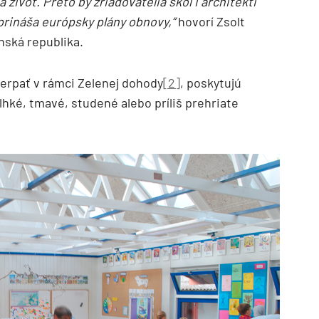
 život. Preto by zriaďovatelia škôl i architekti
é prináša európsky plány obnovy,“
hovorí Zsolt
nská republika.
čerpať v rámci Zelenej dohody
[2]
, poskytujú
lhké, tmavé, studené alebo príliš prehriate