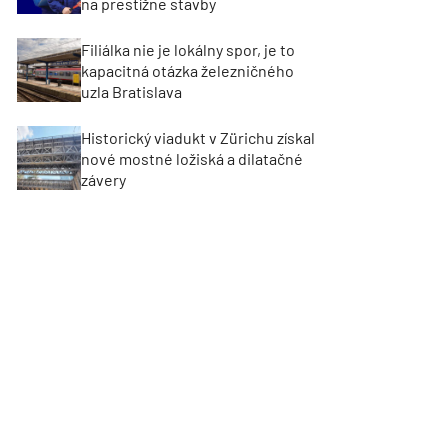
na prestížne stavby
Filiálka nie je lokálny spor, je to
kapacitná otázka železničného
uzla Bratislava
Historický viadukt v Zürichu získal
nové mostné ložiská a dilatačné
závery