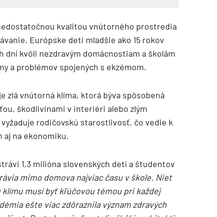
 nedostatočnou kvalitou vnútorného prostredia
lávanie. Európske deti mladšie ako 15 rokov
ch dní kvôli nezdravým domácnostiam a školám
tmy a problémov spojených s ekzémom.
e zlá vnútorná klíma, ktorá býva spôsobená
u, škodlivinami v interiéri alebo zlým
TZB HAUSTECHNIK 3/2026
 vyžaduje rodičovskú starostlivosť, čo vedie k
m aj na ekonomiku.
rávi 1,3 milióna slovenských detí a študentov
trávia mimo domova najviac času v škole. Niet
 klímu musí byť kľúčovou témou pri každej
ndémia ešte viac zdôraznila význam zdravých