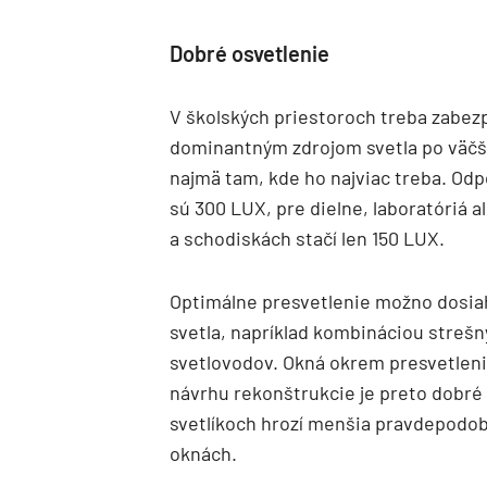
Dobré osvetlenie
V školských priestoroch treba zabezp
dominantným zdrojom svetla po väčšin
najmä tam, kde ho najviac treba. O
sú 300 LUX, pre dielne, laboratóriá 
a schodiskách stačí len 150 LUX.
Optimálne presvetlenie možno dosi
svetla, napríklad kombináciou strešn
svetlovodov. Okná okrem presvetleni
návrhu rekonštrukcie je preto dobré 
svetlíkoch hrozí menšia pravdepodob
oknách.