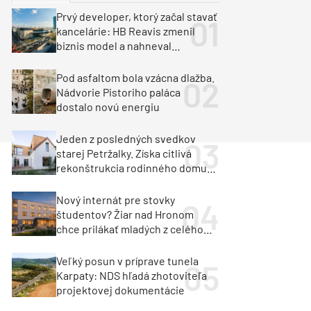
y
Klimatizácia a vetranie
Prvý developer, ktorý začal stavať
urz Milan Murcka
kancelárie: HB Reavis zmenil
biznis model a nahneval
investorov
Pod asfaltom bola vzácna dlažba.
Nádvorie Pistoriho paláca
dostalo novú energiu
Jeden z posledných svedkov
starej Petržalky. Získa citlivá
rekonštrukcia rodinného domu
cenu za architektúru?
Nový internát pre stovky
študentov? Žiar nad Hronom
chce prilákať mladých z celého
regiónu
Veľký posun v príprave tunela
Karpaty: NDS hľadá zhotoviteľa
projektovej dokumentácie