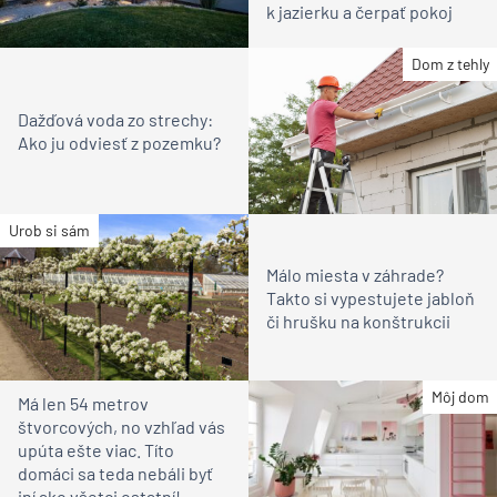
k jazierku a čerpať pokoj
Dom z tehly
Dažďová voda zo strechy:
Ako ju odviesť z pozemku?
Urob si sám
Málo miesta v záhrade?
Takto si vypestujete jabloň
či hrušku na konštrukcii
Môj dom
Má len 54 metrov
štvorcových, no vzhľad vás
upúta ešte viac. Títo
domáci sa teda nebáli byť
iní ako všetci ostatní!