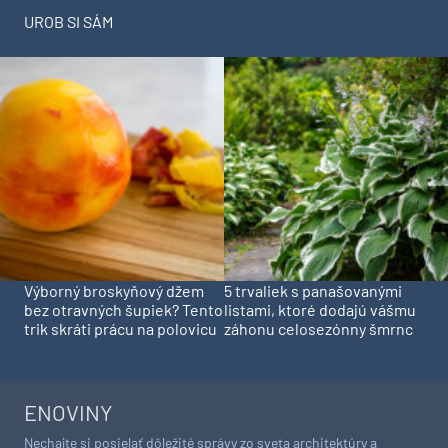
UROB SI SÁM
Výborný broskyňový džem
5 trvaliek s panašovanými
bez otravných šupiek? Tento
listami, ktoré dodajú vášmu
trik skráti prácu na polovicu
záhonu celosezónny šmrnc
ENOVINY
Nechajte si posielať dôležité správy zo sveta architektúry a