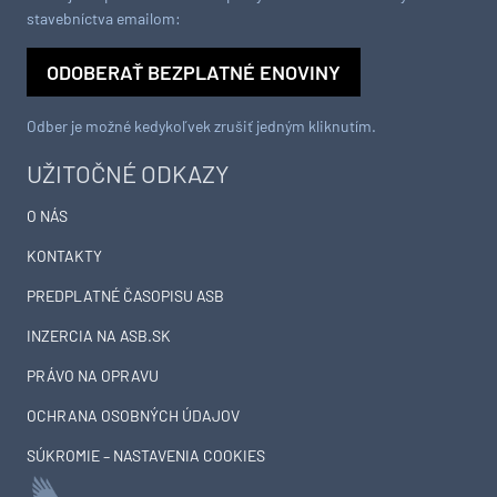
stavebníctva emailom:
ODOBERAŤ BEZPLATNÉ ENOVINY
Odber je možné kedykoľvek zrušiť jedným kliknutím.
UŽITOČNÉ ODKAZY
O NÁS
KONTAKTY
PREDPLATNÉ ČASOPISU ASB
INZERCIA NA ASB.SK
PRÁVO NA OPRAVU
OCHRANA OSOBNÝCH ÚDAJOV
SÚKROMIE – NASTAVENIA COOKIES