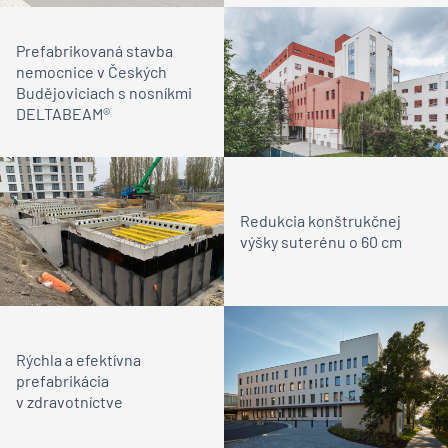
Prefabrikovaná stavba
nemocnice v Českých
Budějoviciach s nosníkmi
DELTABEAM®
Redukcia konštrukčnej
výšky suterénu o 60 cm
Rýchla a efektívna
prefabrikácia
v zdravotníctve