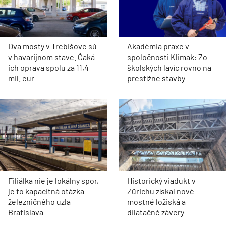
Dva mosty v Trebišove sú
Akadémia praxe v
v havarijnom stave. Čaká
spoločnosti Klimak: Zo
ich oprava spolu za 11,4
školských lavíc rovno na
mil. eur
prestížne stavby
Filiálka nie je lokálny spor,
Historický viadukt v
je to kapacitná otázka
Zürichu získal nové
železničného uzla
mostné ložiská a
Bratislava
dilatačné závery