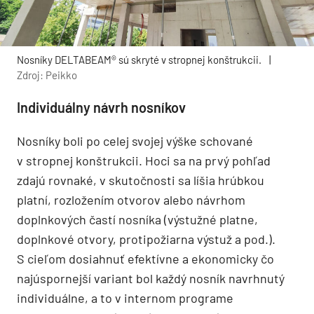
Nosníky DELTABEAM® sú skryté v stropnej konštrukcii.
|
Zdroj: Peikko
Individuálny návrh nosníkov
Nosníky boli po celej svojej výške schované
v stropnej konštrukcii. Hoci sa na prvý pohľad
zdajú rovnaké, v skutočnosti sa líšia hrúbkou
platní, rozložením otvorov alebo návrhom
doplnkových častí nosníka (výstužné platne,
doplnkové otvory, protipožiarna výstuž a pod.).
S cieľom dosiahnuť efektívne a ekonomicky čo
najúspornejší variant bol každý nosník navrhnutý
individuálne, a to v internom programe