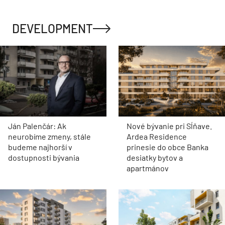
DEVELOPMENT
Ján Palenčár: Ak
Nové bývanie pri Sĺňave.
neurobíme zmeny, stále
Ardea Residence
budeme najhorší v
prinesie do obce Banka
dostupnosti bývania
desiatky bytov a
apartmánov