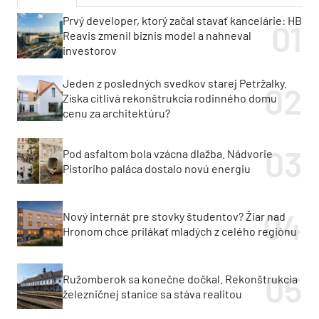
Prvý developer, ktorý začal stavať kancelárie: HB
Reavis zmenil biznis model a nahneval
investorov
Jeden z posledných svedkov starej Petržalky.
Získa citlivá rekonštrukcia rodinného domu
cenu za architektúru?
Pod asfaltom bola vzácna dlažba. Nádvorie
Pistoriho paláca dostalo novú energiu
Nový internát pre stovky študentov? Žiar nad
Hronom chce prilákať mladých z celého regiónu
Ružomberok sa konečne dočkal. Rekonštrukcia
železničnej stanice sa stáva realitou