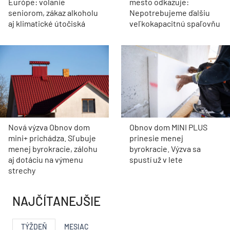
Európe: volanie
mesto odkazuje:
seniorom, zákaz alkoholu
Nepotrebujeme ďalšiu
aj klimatické útočiská
veľkokapacitnú spaľovňu
Nová výzva Obnov dom
Obnov dom MINI PLUS
mini+ prichádza. Sľubuje
prinesie menej
menej byrokracie, zálohu
byrokracie. Výzva sa
aj dotáciu na výmenu
spustí už v lete
strechy
NAJČÍTANEJŠIE
TÝŽDEŇ
MESIAC