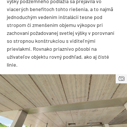
výšky podzemného podlažia sa prejavila vo
viacerých benefitoch tohto riešenia, a to najmä
jednoduchým vedením inštalácií tesne pod
stropom či zmenšením objemu výkopov pri
zachovaní požadovanej svetlej výšky v porovnaní
so stropnou konštrukciou s viditeľnými
prievlakmi. Rovnako priaznivo pôsobí na
užívateľov objektu rovný podhľad, ako aj čisté
línie.