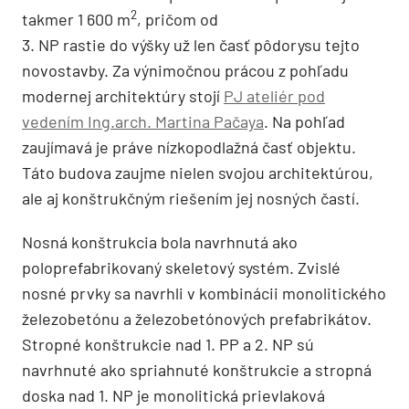
2
takmer 1 600 m
, pričom od
3. NP rastie do výšky už len časť pôdorysu tejto
novostavby. Za výnimočnou prácou z pohľadu
modernej architektúry stojí
PJ ateliér pod
vedením Ing.arch. Martina Pačaya
. Na pohľad
zaujímavá je práve nízkopodlažná časť objektu.
Táto budova zaujme nielen svojou architektúrou,
ale aj konštrukčným riešením jej nosných častí.
Nosná konštrukcia bola navrhnutá ako
poloprefabrikovaný skeletový systém. Zvislé
nosné prvky sa navrhli v kombinácii monolitického
železobetónu a železobetónových prefabrikátov.
Stropné konštrukcie nad 1. PP a 2. NP sú
navrhnuté ako spriahnuté konštrukcie a stropná
doska nad 1. NP je monolitická prievlaková