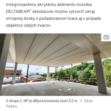
integrovanému skrytému debneniu nosníka
®
DELTABEAM
všeobecne možno vytvoriť okraj
stropnej dosky v požadovanom tvare aj v prípade
objektov oblých tvarov.
V strope 2. NP je dĺžka konzolovej časti 3,2 m.
|
Zdroj:
Peikko