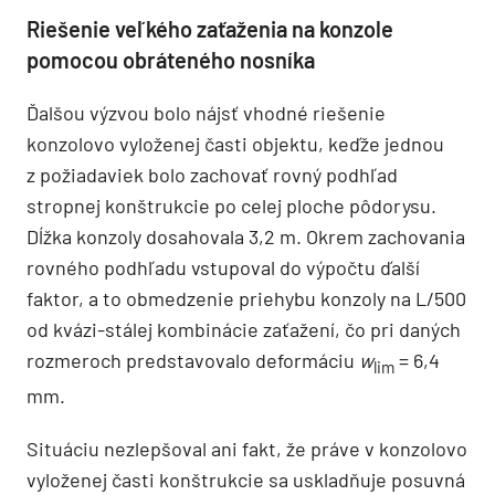
Riešenie veľkého zaťaženia na konzole
pomocou obráteného nosníka
Ďalšou výzvou bolo nájsť vhodné riešenie
konzolovo vyloženej časti objektu, keďže jednou
z požiadaviek bolo zachovať rovný podhľad
stropnej konštrukcie po celej ploche pôdorysu.
Dĺžka konzoly dosahovala 3,2 m. Okrem zachovania
rovného podhľadu vstupoval do výpočtu ďalší
faktor, a to obmedzenie priehybu konzoly na L/500
od kvázi-stálej kombinácie zaťažení, čo pri daných
rozmeroch predstavovalo deformáciu
w
= 6,4
lim
mm.
Situáciu nezlepšoval ani fakt, že práve v konzolovo
vyloženej časti konštrukcie sa uskladňuje posuvná