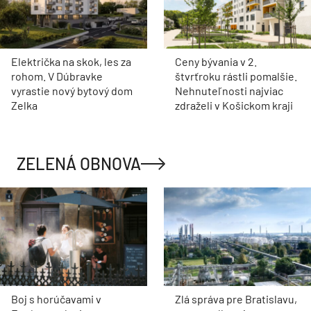
Električka na skok, les za
Ceny bývania v 2.
rohom. V Dúbravke
štvrťroku rástli pomalšie.
vyrastie nový bytový dom
Nehnuteľnosti najviac
Zelka
zdraželi v Košickom kraji
ZELENÁ OBNOVA
Boj s horúčavami v
Zlá správa pre Bratislavu,