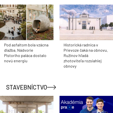
Pod asfaltom bola vzácna
Historická radnica v
dlažba. Nádvorie
Prievoze čaká na obnovu.
Pistoriho paláca dostalo
Ružinov hľadá
novú energiu
zhotoviteľa rozsiahlej
obnovy
STAVEBNÍCTVO