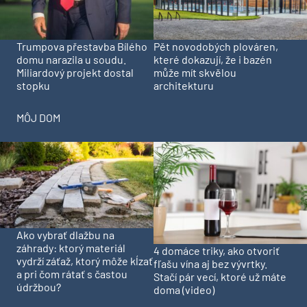
Trumpova přestavba Bílého
Pět novodobých plováren,
domu narazila u soudu.
které dokazují, že i bazén
Miliardový projekt dostal
může mít skvělou
stopku
architekturu
MÔJ DOM
Ako vybrať dlažbu na
záhrady: ktorý materiál
4 domáce triky, ako otvoriť
vydrží záťaž, ktorý môže kĺzať
fľašu vína aj bez vývrtky.
a pri čom rátať s častou
Stačí pár vecí, ktoré už máte
údržbou?
doma (video)