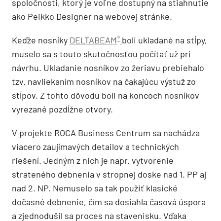
spoločnosti, ktorý je voľne dostupný na stiahnutie
ako Peikko Designer na webovej stránke.
®
Keďže nosníky
DELTABEAM
boli ukladané na stĺpy,
muselo sa s touto skutočnosťou počítať už pri
návrhu. Ukladanie nosníkov zo žeriavu prebiehalo
tzv. navliekaním nosníkov na čakajúcu výstuž zo
stĺpov. Z tohto dôvodu boli na koncoch nosníkov
vyrezané pozdĺžne otvory.
V projekte ROCA Business Centrum sa nachádza
viacero zaujímavých detailov a technických
riešení. Jedným z nich je napr. vytvorenie
strateného debnenia v stropnej doske nad 1. PP aj
nad 2. NP. Nemuselo sa tak použiť klasické
dočasné debnenie, čím sa dosiahla časová úspora
a zjednodušil sa proces na stavenisku. Vďaka