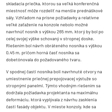
skladacia priečka, ktorou sa veľká konferenčná
miestnosť môže rozdeliť na menšie prednáškové
sály. Vzhľadom na prísne požiadavky a relatívne
veľké zaťaženie na konzole nebolo možné
navrhnúť nosník s výškou 265 mm, ktorý by bol po
celej svojej výške schovaný v stropnej doske.
Riešením bol návrh obráteného nosníka s výškou
0,45 m, pričom horná časť nosníka sa
dobetónovala do požadovaného tvaru.
V spodnej časti nosníka boli navrhnuté otvory na
umiestnenie priečnej prepojovacej výstuže so
stropnými panelmi. Týmto vhodným riešením sa
dodržala požiadavka projektanta na maximálnu
deformáciu, ktorá vyplývala z návrhu zasklenia
časti fasády objektu. V mieste konzoly, kde sa