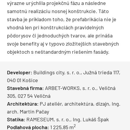
výrazne urýchlila projekčnú fázu a následne
samotnú realizáciu nosnej konštrukcie. Táto
stavba je príkladom toho, že prefabrikácia nie je
vhodná len pri konštrukciách pravidelných
pôdorysov či jednoduchých tvarov, ale prináša
svoje benefity aj v typovo zložitejších stavebných
objektoch s neštandardným riešením fasády.
Developer:
Buildings city, s. r. o., Južná trieda 117,
040 01 Košice
Stavebná firma:
ARBET-WORKS, s. r. o., Veličná
305, 027 54 Veličná
Architektúra:
PJ ateliér, architektúra, dizajn, Ing.
arch. Martin Pačay
Statika:
RAMESEUM, s. r. o., Ing. Lukáš Špak
2
Podlahová plocha:
1 225,85 m