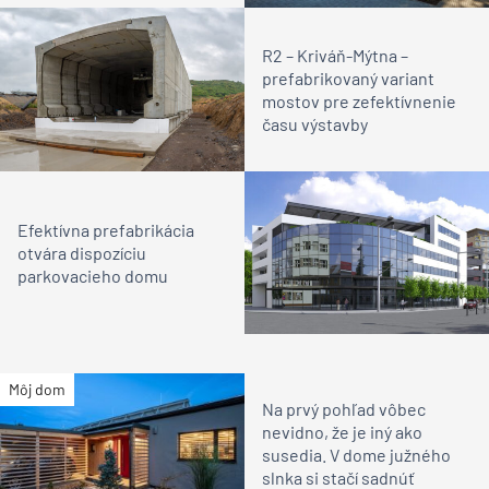
R2 – Kriváň-Mýtna –
prefabrikovaný variant
mostov pre zefektívnenie
času výstavby
Efektívna prefabrikácia
otvára dispozíciu
parkovacieho domu
Môj dom
Na prvý pohľad vôbec
nevidno, že je iný ako
susedia. V dome južného
slnka si stačí sadnúť