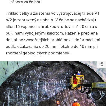
zábery za čelbou
Príklad čelby a zaistenia vo vystrojovacej triede VT
4/2 je zobrazený na obr. 4. V čelbe sa nachádzajú
slienité vápence s hrúbkou vrstiev 5 až 20 cm a s
puklinami vyhojenými kalcitom. Razenie prebieha
dosiaľ bez závažnejších problémov s deformáciami
podľa očakávania do 20 mm, lokálne do 40 mm pri
zhoršení geologických podmienok.