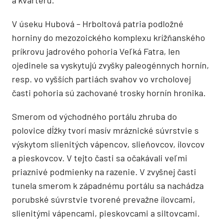
V úseku Hubová – Hrboltová patria podložné
horniny do mezozoického komplexu krížňanského
príkrovu jadrového pohoria Veľká Fatra, len
ojedinele sa vyskytujú zvyšky paleogénnych hornín,
resp. vo vyšších partiách svahov vo vrcholovej
časti pohoria sú zachované trosky hornín hronika.
Smerom od východného portálu zhruba do
polovice dĺžky tvorí masív mráznické súvrstvie s
výskytom slienitých vápencov, slieňovcov, ílovcov
a pieskovcov. V tejto časti sa očakávali veľmi
priaznivé podmienky na razenie. V zvyšnej časti
tunela smerom k západnému portálu sa nachádza
porubské súvrstvie tvorené prevažne ílovcami,
slienitými vápencami, pieskovcami a siltovcami.