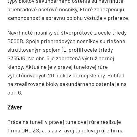
typy blokov sekundárneho ostenia sú navrhnuté
priehradové oceľové nosníky, ktoré zabezpečujú
samonosnosť a správnu polohu výstuže v priereze.
Navrhnuté nosníky sú štvorprútové z ocele triedy
B500B. Spoje priehradových nosníkov sú riešené
skrutkovaným spojom (L-profil) ocele triedy
S355JR. Na obr. 5 je zobrazená výstuž hornej
klenby. Aktuálne je v pravej tunelovej rúre
vybetónovaných 20 blokov hornej klenby. Pohľad
na zrealizované bloky sekundárneho ostenia je na
obr. 6.
Záver
Práce na tuneli v pravej tunelovej rúre realizuje
firma OHL ŽS, a. s., a v ľavej tunelovej rúre firma