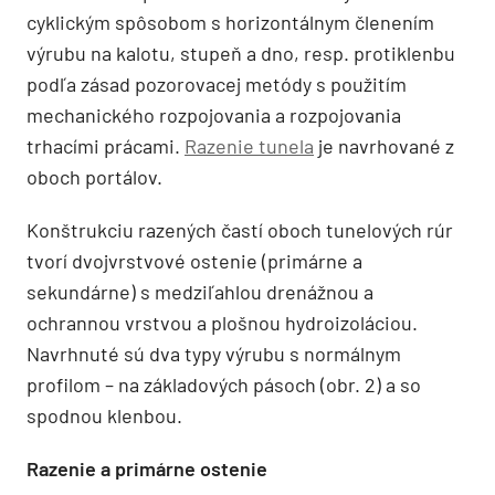
cyklickým spôsobom s horizontálnym členením
výrubu na kalotu, stupeň a dno, resp. protiklenbu
podľa zásad pozorovacej metódy s použitím
mechanického rozpojovania a rozpojovania
trhacími prácami.
Razenie tunela
je navrhované z
oboch portálov.
Konštrukciu razených častí oboch tunelových rúr
tvorí dvojvrstvové ostenie (primárne a
sekundárne) s medziľahlou drenážnou a
ochrannou vrstvou a plošnou hydroizoláciou.
Navrhnuté sú dva typy výrubu s normálnym
profilom – na základových pásoch (obr. 2) a so
spodnou klenbou.
Razenie a primárne ostenie