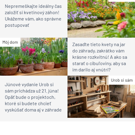
Nepremeškajte ideálny čas
založiť si kvetinový záhon!
Ukážeme vám, ako správne
postupovať
Môj dom
Zasaďte tieto kvety na jar
do záhrady, zakrátko vám
krásne rozkvitnú! A ako sa
starať o cibuľoviny, aby sa
im darilo aj vnútri?
Urob si sám
Júnové vydanie Urob si
sám prichádza už 21. júna!
Opäť bude o projektoch,
ktoré si budete chcieť
vyskúšať doma aj v záhrade