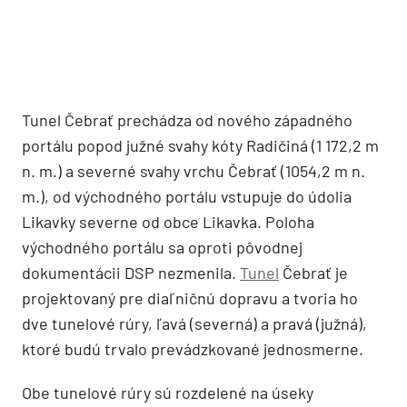
Tunel Čebrať prechádza od nového západného
portálu popod južné svahy kóty Radičiná (1 172,2 m
n. m.) a severné svahy vrchu Čebrať (1054,2 m n.
m.), od východného portálu vstupuje do údolia
Likavky severne od obce Likavka. Poloha
východného portálu sa oproti pôvodnej
dokumentácii DSP nezmenila.
Tunel
Čebrať je
projektovaný pre diaľničnú dopravu a tvoria ho
dve tunelové rúry, ľavá (severná) a pravá (južná),
ktoré budú trvalo prevádzkované jednosmerne.
Obe tunelové rúry sú rozdelené na úseky