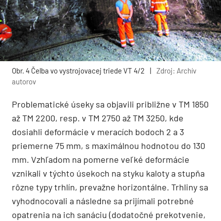
Obr. 4 Čelba vo vystrojovacej triede VT 4/2
|
Zdroj: Archív
autorov
Problematické úseky sa objavili približne v TM 1850
až TM 2200, resp. v TM 2750 až TM 3250, kde
dosiahli deformácie v meracích bodoch 2 a 3
priemerne 75 mm, s maximálnou hodnotou do 130
mm. Vzhľadom na pomerne veľké deformácie
vznikali v týchto úsekoch na styku kaloty a stupňa
rôzne typy trhlín, prevažne horizontálne. Trhliny sa
vyhodnocovali a následne sa prijímali potrebné
opatrenia na ich sanáciu (dodatočné prekotvenie,