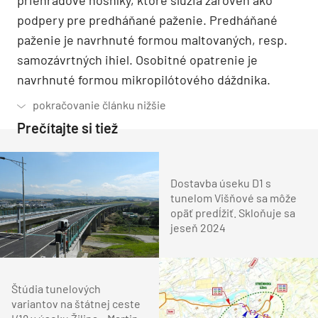
podpery pre predháňané paženie. Predháňané
paženie je navrhnuté formou maltovaných, resp.
samozávrtných ihiel. Osobitné opatrenie je
navrhnuté formou mikropilótového dáždnika.
Prečítajte si tiež
Dostavba úseku D1 s
tunelom Višňové sa môže
opäť predĺžiť. Skloňuje sa
jeseň 2024
Štúdia tunelových
variantov na štátnej ceste