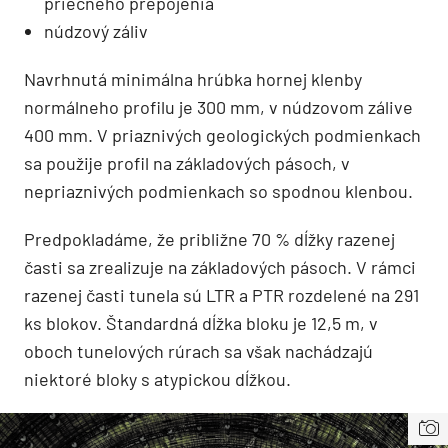
priečneho prepojenia
núdzový záliv
Navrhnutá minimálna hrúbka hornej klenby
normálneho profilu je 300 mm, v núdzovom zálive
400 mm. V priaznivých geologických podmienkach
sa použije profil na základových pásoch, v
nepriaznivých podmienkach so spodnou klenbou.
Predpokladáme, že približne 70 % dĺžky razenej
časti sa zrealizuje na základových pásoch. V rámci
razenej časti tunela sú LTR a PTR rozdelené na 291
ks blokov. Štandardná dĺžka bloku je 12,5 m, v
oboch tunelových rúrach sa však nachádzajú
niektoré bloky s atypickou dĺžkou.