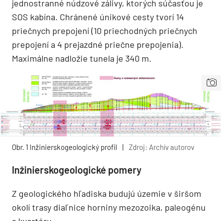
jednostranné núdzové zálivy, ktorých súčasťou je
SOS kabína. Chránené únikové cesty tvorí 14
priečnych prepojení (10 priechodných priečnych
prepojení a 4 prejazdné priečne prepojenia).
Maximálne nadložie tunela je 340 m.
Obr. 1 Inžinierskogeologický profil
|
Zdroj: Archív autorov
Inžinierskogeologické pomery
Z geologického hľadiska budujú územie v širšom
okolí trasy diaľnice horniny mezozoika, paleogénu
a kvartéru.