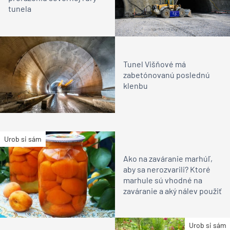
tunela
Tunel Višňové má
zabetónovanú poslednú
klenbu
Urob si sám
Ako na zaváranie marhúľ,
aby sa nerozvarili? Ktoré
marhule sú vhodné na
zaváranie a aký nálev použiť
Urob si sám