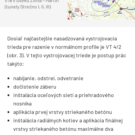
I/18 v úseku Žilina – Martin
(tunely Strečno I, II, III)
Dosiaľ najčastejšie nasadzovaná vystrojovacia
trieda pre razenie v normálnom profile je VT 4/2
(obr. 3). V tejto vystrojovacej triede je postup prác
takýto:
nabíjanie, odstrel, odvetranie
dočistenie záberu
inštalácia oceľových sietí a priehradového
nosníka
aplikácia prvej vrstvy striekaného betónu
inštalácia radiálnych kotiev a aplikácia finálnej
vrstvy striekaného betónu maximálne dva