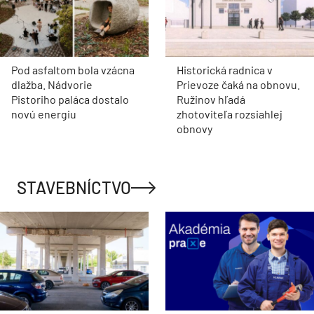
Pod asfaltom bola vzácna
Historická radnica v
dlažba. Nádvorie
Prievoze čaká na obnovu.
Pistoriho paláca dostalo
Ružinov hľadá
novú energiu
zhotoviteľa rozsiahlej
obnovy
STAVEBNÍCTVO