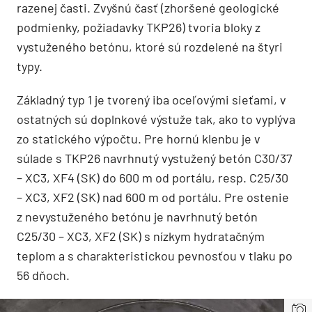
razenej časti. Zvyšnú časť (zhoršené geologické
podmienky, požiadavky TKP26) tvoria bloky z
vystuženého betónu, ktoré sú rozdelené na štyri
typy.
Základný typ 1 je tvorený iba oceľovými sieťami, v
ostatných sú doplnkové výstuže tak, ako to vyplýva
zo statického výpočtu. Pre hornú klenbu je v
súlade s TKP26 navrhnutý vystužený betón C30/37
– XC3, XF4 (SK) do 600 m od portálu, resp. C25/30
– XC3, XF2 (SK) nad 600 m od portálu. Pre ostenie
z nevystuženého betónu je navrhnutý betón
C25/30 – XC3, XF2 (SK) s nízkym hydratačným
teplom a s charakteristickou pevnosťou v tlaku po
56 dňoch.