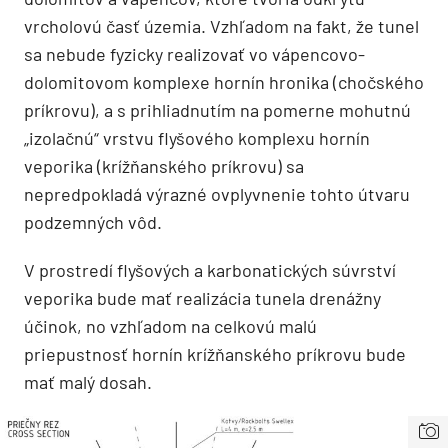
vrcholovú časť územia. Vzhľadom na fakt, že tunel
sa nebude fyzicky realizovať vo vápencovo-
dolomitovom komplexe hornín hronika (chočského
príkrovu), a s prihliadnutím na pomerne mohutnú
„izolačnú“ vrstvu flyšového komplexu hornín
veporika (krížňanského príkrovu) sa
nepredpokladá výrazné ovplyvnenie tohto útvaru
podzemných vôd.
V prostredí flyšových a karbonatických súvrství
veporika bude mať realizácia tunela drenážny
účinok, no vzhľadom na celkovú malú
priepustnosť hornín krížňanského príkrovu bude
mať malý dosah.