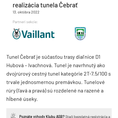
realizácia tunela Čebrať
13. októbra 2022
Partneri sekcie:
Tunel Čebrať je súčasťou trasy diaľnice D1
Hubová – Ivachnová. Tunel je navrhnutý ako
dvojrúrový cestný tunel kategórie 2T-7.5/100 s
trvale jednosmernou premávkou. Tunelové
rúry (ľavá a pravá) sú rozdelené na razené a
hĺbené úseky.
Poznáte výhody Klubu ASB?
Stačí bezplatná registrácia a zí