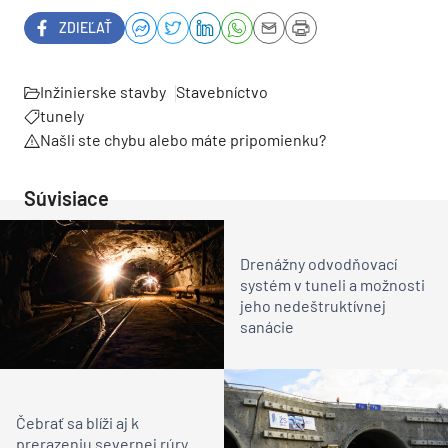
ZDIEĽAŤ
Inžinierske stavby
Stavebníctvo
tunely
Našli ste chybu alebo máte pripomienku?
Súvisiace
Drenážny odvodňovací
systém v tuneli a možnosti
jeho nedeštruktívnej
sanácie
Čebrať sa blíži aj k
prerazeniu severnej rúry