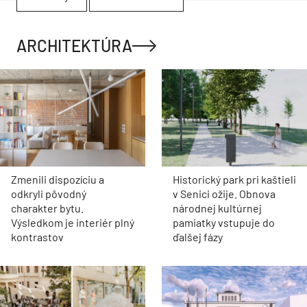
ARCHITEKTÚRA
Zmenili dispozíciu a
Historický park pri kaštieli
odkryli pôvodný
v Senici ožije. Obnova
charakter bytu.
národnej kultúrnej
Výsledkom je interiér plný
pamiatky vstupuje do
kontrastov
ďalšej fázy