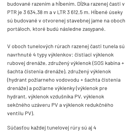
budované razením a hĺbením. Dĺžka razenej časti v
PTR je 3 634,38 m a v LTR 3 612,5 m. Hĺbené úseky
sú budované v otvorenej stavebnej jame na oboch
portáloch, ktoré budú následne zasypané.
V oboch tunelových rúrach razenej časti tunela sú
navrhnuté 4 typy výklenkov: čistiaci výklenok
rubovej drenáže, združený výklenok (SOS kabína +
šachta čistenia drenáže), združený výklenok
(hydrant požiarneho vodovodu + šachta čistenia
drenáže) a požiarne výklenky (výklenok pre
hydrant, výklenok vzdušníka PV, výklenok
sekčného uzáveru PV a výklenok redukčného
ventilu PV).
Súčasťou každej tunelovej rúry sú aj 4