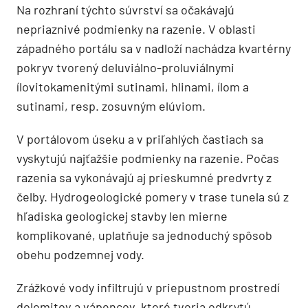
Na rozhraní týchto súvrství sa očakávajú
nepriaznivé podmienky na razenie. V oblasti
západného portálu sa v nadloží nachádza kvartérny
pokryv tvorený deluviálno-proluviálnymi
ílovitokamenitými sutinami, hlinami, ílom a
sutinami, resp. zosuvným elúviom.
V portálovom úseku a v priľahlých častiach sa
vyskytujú najťažšie podmienky na razenie. Počas
razenia sa vykonávajú aj prieskumné predvrty z
čelby. Hydrogeologické pomery v trase tunela sú z
hľadiska geologickej stavby len mierne
komplikované, uplatňuje sa jednoduchý spôsob
obehu podzemnej vody.
Zrážkové vody infiltrujú v priepustnom prostredí
dolomitov a vápencov, ktoré tvoria odkrytú