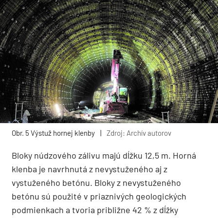
Obr. 5 Výstuž hornej klenby
|
Zdroj: Archív autorov
Bloky núdzového zálivu majú dĺžku 12,5 m. Horná
klenba je navrhnutá z nevystuženého aj z
vystuženého betónu. Bloky z nevystuženého
betónu sú použité v priaznivých geologických
podmienkach a tvoria približne 42 % z dĺžky