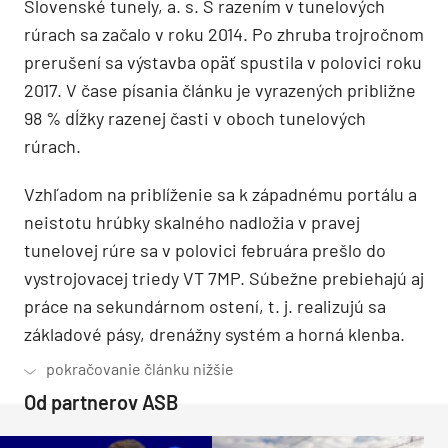
Slovenské tunely, a. s. S razením v tunelových
rúrach sa začalo v roku 2014. Po zhruba trojročnom
prerušení sa výstavba opäť spustila v polovici roku
2017. V čase písania článku je vyrazených približne
98 % dĺžky razenej časti v oboch tunelových
rúrach.
Vzhľadom na priblíženie sa k západnému portálu a
neistotu hrúbky skalného nadložia v pravej
tunelovej rúre sa v polovici februára prešlo do
vystrojovacej triedy VT 7MP. Súbežne prebiehajú aj
práce na sekundárnom ostení, t. j. realizujú sa
základové pásy, drenážny systém a horná klenba.
Od partnerov ASB