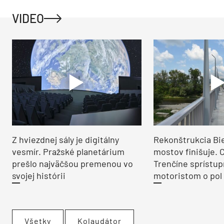
VIDEO
Z hviezdnej sály je digitálny
Rekonštrukcia Bi
vesmír. Pražské planetárium
mostov finišuje. 
prešlo najväčšou premenou vo
Trenčíne sprístup
svojej histórii
motoristom o pol 
Všetky
Kolaudátor