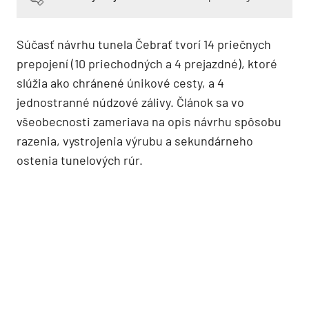
Súčasť návrhu tunela Čebrať tvorí 14 priečnych
prepojení (10 priechodných a 4 prejazdné), ktoré
slúžia ako chránené únikové cesty, a 4
jednostranné núdzové zálivy. Článok sa vo
všeobecnosti zameriava na opis návrhu spôsobu
razenia, vystrojenia výrubu a sekundárneho
ostenia tunelových rúr.