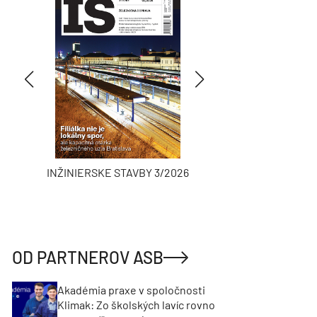
INŽINIERSKE STAVBY 3/2026
ASB
OD PARTNEROV ASB
Akadémia praxe v spoločnosti
Klimak: Zo školských lavíc rovno