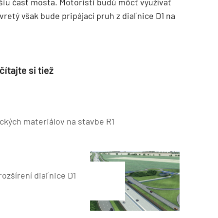
šiu časť mosta. Motoristi budú môcť využívať
vretý však bude pripájací pruh z diaľnice D1 na
ítajte si tiež
ckých materiálov na stavbe R1
rozšírení diaľnice D1