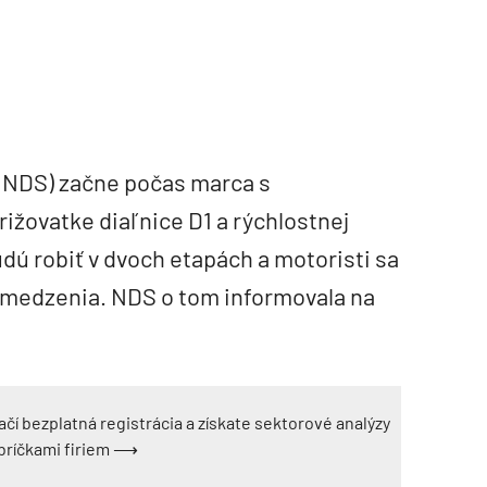
(NDS) začne počas marca s
žovatke diaľnice D1 a rýchlostnej
udú robiť v dvoch etapách a motoristi sa
bmedzenia. NDS o tom informovala na
ačí bezplatná registrácia a získate sektorové analýzy
ebríčkami firiem ⟶