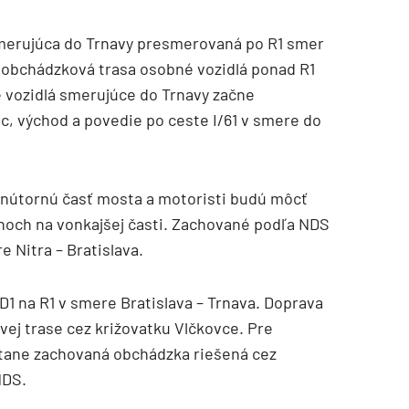
smerujúca do Trnavy presmerovaná po R1 smer
e obchádzková trasa osobné vozidlá ponad R1
é vozidlá smerujúce do Trnavy začne
c, východ a povedie po ceste I/61 v smere do
vnútornú časť mosta a motoristi budú môcť
uhoch na vonkajšej časti. Zachované podľa NDS
e Nitra – Bratislava.
D1 na R1 v smere Bratislava – Trnava. Doprava
j trase cez križovatku Vlčkovce. Pre
stane zachovaná obchádzka riešená cez
NDS.