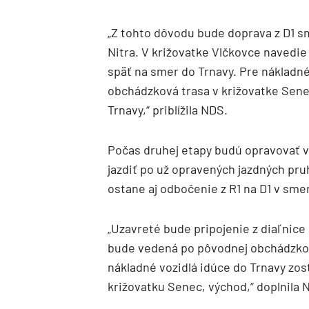
„Z tohto dôvodu bude doprava z D1 
Nitra. V križovatke Vlčkovce navedi
späť na smer do Trnavy. Pre nákladn
obchádzková trasa v križovatke Sene
Trnavy,“ priblížila NDS.
Počas druhej etapy budú opravovať 
jazdiť po už opravených jazdných pr
ostane aj odbočenie z R1 na D1 v smer
„Uzavreté bude pripojenie z diaľnice 
bude vedená po pôvodnej obchádzkove
nákladné vozidlá idúce do Trnavy zo
križovatku Senec, východ,“ doplnila 