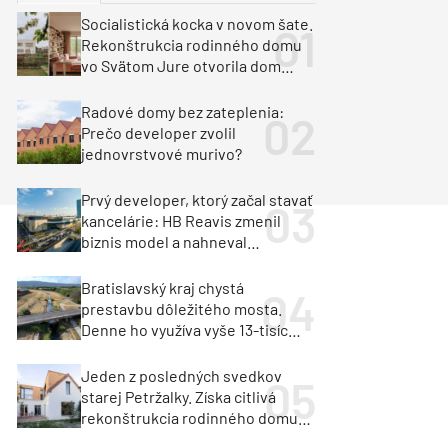
y
Klimatizácia a vetranie
Socialistická kocka v novom šate.
urz Milan Murcka
Rekonštrukcia rodinného domu
vo Svätom Jure otvorila dom
krajine aj svetlu
Radové domy bez zateplenia:
Prečo developer zvolil
jednovrstvové murivo?
Prvý developer, ktorý začal stavať
kancelárie: HB Reavis zmenil
biznis model a nahneval
investorov
Bratislavský kraj chystá
prestavbu dôležitého mosta.
Denne ho využíva vyše 13-tisíc
vozidiel
Jeden z posledných svedkov
starej Petržalky. Získa citlivá
rekonštrukcia rodinného domu
cenu za architektúru?