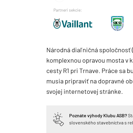
Partneri sekcie:
Národná diaľničná spoločnosť 
komplexnou opravou mosta v kri
cesty R1 pri Trnave. Práce sa b
musia pripraviť na dopravné o
svojej internetovej stránke.
Poznáte výhody Klubu ASB?
St
slovenského stavebníctva s r