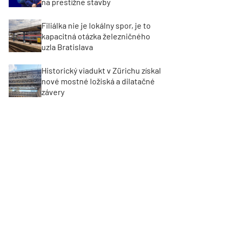
na prestížne stavby
Filiálka nie je lokálny spor, je to
kapacitná otázka železničného
uzla Bratislava
Historický viadukt v Zürichu získal
nové mostné ložiská a dilatačné
závery