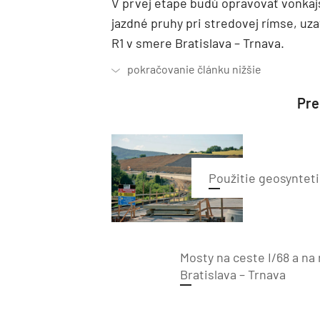
V prvej etape budú opravovať vonkaj
jazdné pruhy pri stredovej rímse, uza
R1 v smere Bratislava – Trnava.
Preč
Použitie geosynteti
Mosty na ceste I/68 a na 
Bratislava – Trnava