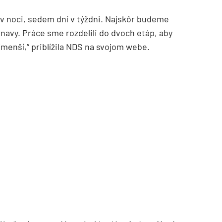
v noci, sedem dní v týždni. Najskôr budeme
navy. Práce sme rozdelili do dvoch etáp, aby
jmenší,“ priblížila NDS na svojom webe.
TZB HAUSTECHNIK 3/2026