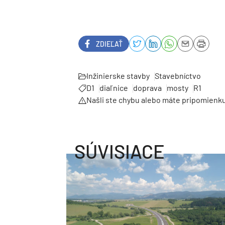
ZDIEĽAŤ
Inžinierske stavby
Stavebníctvo
D1
diaľnice
doprava
mosty
R1
Našli ste chybu alebo máte pripomienk
SÚVISIACE