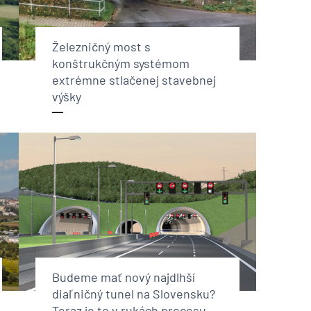
Železničný most s
konštrukčným systémom
extrémne stlačenej stavebnej
výšky
Budeme mať nový najdlhší
diaľničný tunel na Slovensku?
Teraz je to v rukách procesu