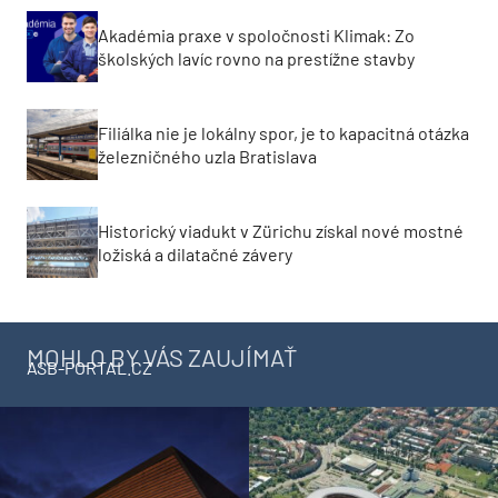
Akadémia praxe v spoločnosti Klimak: Zo
školských lavíc rovno na prestížne stavby
Filiálka nie je lokálny spor, je to kapacitná otázka
železničného uzla Bratislava
Historický viadukt v Zürichu získal nové mostné
ložiská a dilatačné závery
MOHLO BY VÁS ZAUJÍMAŤ
ASB-PORTAL.CZ