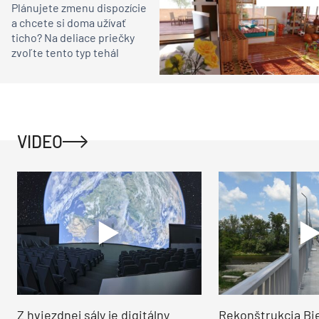
Plánujete zmenu dispozície
a chcete si doma užívať
ticho? Na deliace priečky
zvoľte tento typ tehál
VIDEO
Z hviezdnej sály je digitálny
Rekonštrukcia Bi