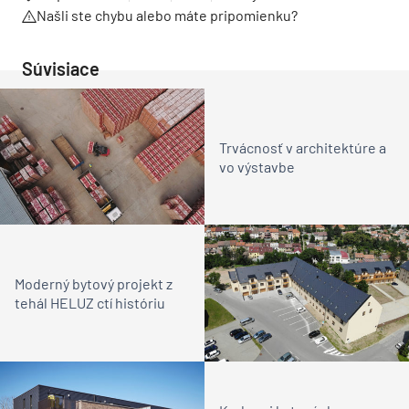
Našli ste chybu alebo máte pripomienku?
Súvisiace
Trvácnosť v architektúre a
vo výstavbe
Moderný bytový projekt z
tehál HELUZ ctí históriu