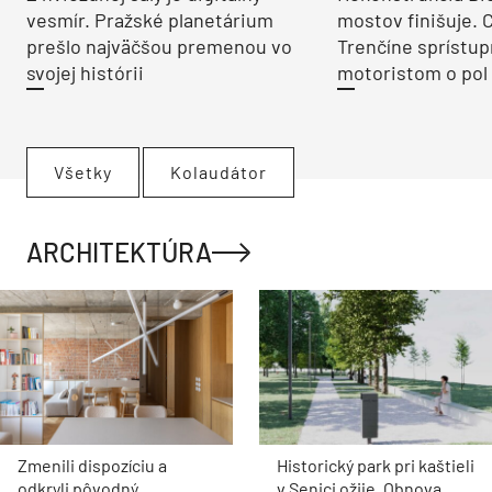
vesmír. Pražské planetárium
mostov finišuje. 
prešlo najväčšou premenou vo
Trenčíne sprístup
svojej histórii
motoristom o pol 
Všetky
Kolaudátor
ARCHITEKTÚRA
Zmenili dispozíciu a
Historický park pri kaštieli
odkryli pôvodný
v Senici ožije. Obnova