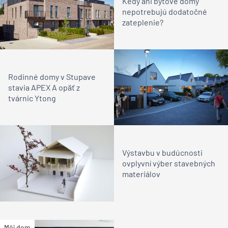
Kedy ani bytové domy
nepotrebujú dodatočné
zateplenie?
Rodinné domy v Stupave
stavia APEX A opäť z
tvárnic Ytong
Výstavbu v budúcnosti
ovplyvní výber stavebných
materiálov
Môj dom