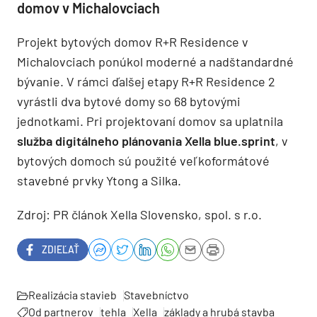
domov v Michalovciach
Projekt bytových domov R+R Residence v
Michalovciach ponúkol moderné a nadštandardné
bývanie. V rámci ďalšej etapy R+R Residence 2
vyrástli dva bytové domy so 68 bytovými
jednotkami. Pri projektovaní domov sa uplatnila
služba digitálneho plánovania Xella blue.sprint
, v
bytových domoch sú použité veľkoformátové
stavebné prvky Ytong a Silka.
Zdroj: PR článok Xella Slovensko, spol. s r.o.
ZDIEĽAŤ
Realizácia stavieb
Stavebníctvo
Od partnerov
tehla
Xella
základy a hrubá stavba