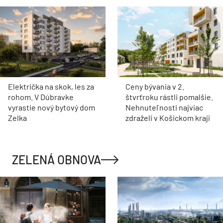
Električka na skok, les za
Ceny bývania v 2.
rohom. V Dúbravke
štvrťroku rástli pomalšie.
vyrastie nový bytový dom
Nehnuteľnosti najviac
Zelka
zdraželi v Košickom kraji
ZELENÁ OBNOVA