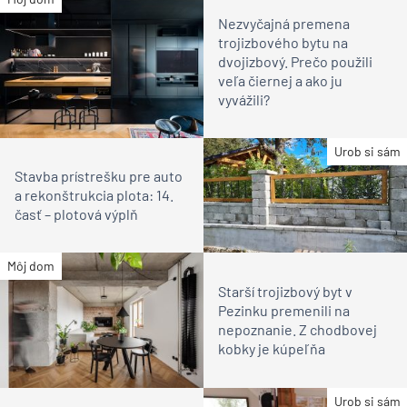
Nezvyčajná premena
trojizbového bytu na
dvojizbový. Prečo použili
veľa čiernej a ako ju
vyvážili?
Urob si sám
Stavba prístrešku pre auto
a rekonštrukcia plota: 14.
časť – plotová výplň
Môj dom
Starší trojizbový byt v
Pezinku premenili na
nepoznanie. Z chodbovej
kobky je kúpeľňa
Urob si sám