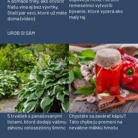
4 domáce triky, ako otvoriť
remeselníci vytvorili
fľašu vína aj bez vývrtky.
bývanie, ktoré vyzerá ako
Stačí pár vecí, ktoré už máte
malý raj
doma (video)
UROB SI SÁM
5 trvaliek s panašovanými
Chystáte sa zavárať kápiu?
listami, ktoré dodajú vášmu
Táto chyba ju premení na
záhonu celosezónny šmrnc
nevábne mäkkú hmotu