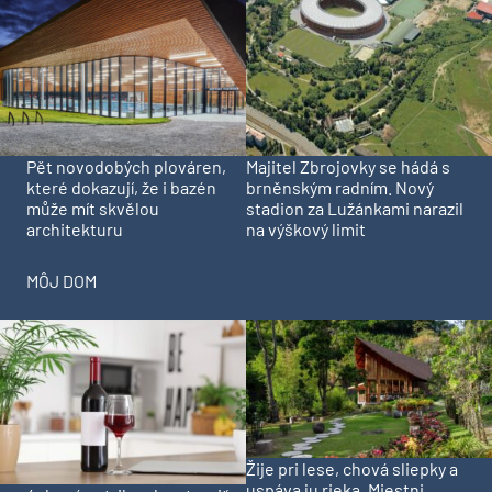
Pět novodobých plováren,
Majitel Zbrojovky se hádá s
které dokazují, že i bazén
brněnským radním. Nový
může mít skvělou
stadion za Lužánkami narazil
architekturu
na výškový limit
MÔJ DOM
Žije pri lese, chová sliepky a
uspáva ju rieka. Miestni