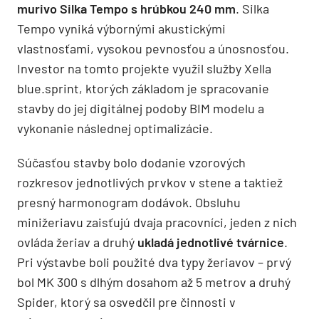
murivo Silka Tempo s hrúbkou 240 mm
. Silka
Tempo vyniká výbornými akustickými
vlastnosťami, vysokou pevnosťou a únosnosťou.
Investor na tomto projekte využil služby Xella
blue.sprint, ktorých základom je spracovanie
stavby do jej digitálnej podoby BIM modelu a
vykonanie následnej optimalizácie.
Súčasťou stavby bolo dodanie vzorových
rozkresov jednotlivých prvkov v stene a taktiež
presný harmonogram dodávok. Obsluhu
minižeriavu zaisťujú dvaja pracovníci, jeden z nich
ovláda žeriav a druhý
ukladá jednotlivé tvárnice
.
Pri výstavbe boli použité dva typy žeriavov – prvý
bol MK 300 s dlhým dosahom až 5 metrov a druhý
Spider, ktorý sa osvedčil pre činnosti v