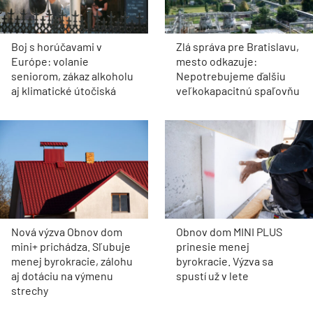
Boj s horúčavami v
Zlá správa pre Bratislavu,
Európe: volanie
mesto odkazuje:
seniorom, zákaz alkoholu
Nepotrebujeme ďalšiu
aj klimatické útočiská
veľkokapacitnú spaľovňu
Nová výzva Obnov dom
Obnov dom MINI PLUS
mini+ prichádza. Sľubuje
prinesie menej
menej byrokracie, zálohu
byrokracie. Výzva sa
aj dotáciu na výmenu
spustí už v lete
strechy