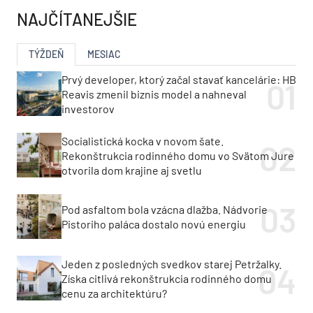
NAJČÍTANEJŠIE
TÝŽDEŇ
MESIAC
Prvý developer, ktorý začal stavať kancelárie: HB
Reavis zmenil biznis model a nahneval
investorov
Socialistická kocka v novom šate.
Rekonštrukcia rodinného domu vo Svätom Jure
otvorila dom krajine aj svetlu
Pod asfaltom bola vzácna dlažba. Nádvorie
Pistoriho paláca dostalo novú energiu
Jeden z posledných svedkov starej Petržalky.
Získa citlivá rekonštrukcia rodinného domu
cenu za architektúru?