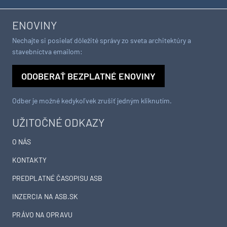
ENOVINY
Nechajte si posielať dôležité správy zo sveta architektúry a
stavebníctva emailom:
ODOBERAŤ BEZPLATNÉ ENOVINY
Odber je možné kedykoľvek zrušiť jedným kliknutím.
UŽITOČNÉ ODKAZY
O NÁS
KONTAKTY
PREDPLATNÉ ČASOPISU ASB
INZERCIA NA ASB.SK
PRÁVO NA OPRAVU