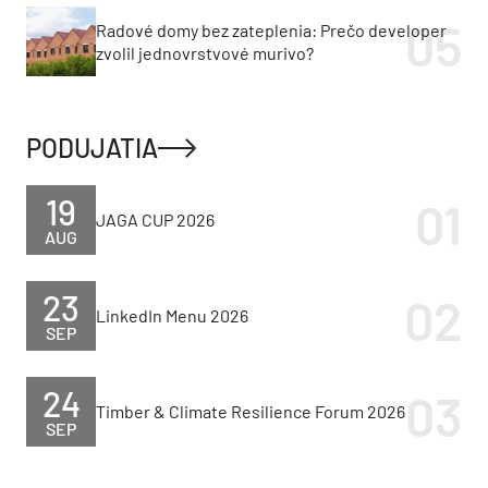
Radové domy bez zateplenia: Prečo developer
zvolil jednovrstvové murivo?
PODUJATIA
19
JAGA CUP 2026
AUG
23
LinkedIn Menu 2026
SEP
24
Timber & Climate Resilience Forum 2026
SEP