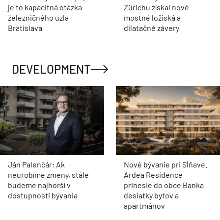
je to kapacitná otázka
Zürichu získal nové
železničného uzla
mostné ložiská a
Bratislava
dilatačné závery
DEVELOPMENT
Ján Palenčár: Ak
Nové bývanie pri Sĺňave.
neurobíme zmeny, stále
Ardea Residence
budeme najhorší v
prinesie do obce Banka
dostupnosti bývania
desiatky bytov a
apartmánov