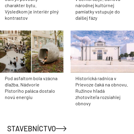
charakter bytu.
národnej kultúrnej
Výsledkom je interiér plný
pamiatky vstupuje do
kontrastov
ďalšej fázy
Pod asfaltom bola vzácna
Historická radnica v
dlažba. Nádvorie
Prievoze čaká na obnovu.
Pistoriho paláca dostalo
Ružinov hľadá
novú energiu
zhotoviteľa rozsiahlej
obnovy
STAVEBNÍCTVO