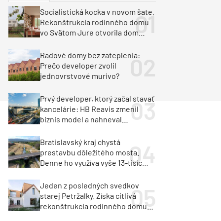
y
Klimatizácia a vetranie
Socialistická kocka v novom šate.
urz Milan Murcka
Rekonštrukcia rodinného domu
vo Svätom Jure otvorila dom
krajine aj svetlu
Radové domy bez zateplenia:
Prečo developer zvolil
jednovrstvové murivo?
Prvý developer, ktorý začal stavať
kancelárie: HB Reavis zmenil
biznis model a nahneval
investorov
Bratislavský kraj chystá
prestavbu dôležitého mosta.
Denne ho využíva vyše 13-tisíc
vozidiel
Jeden z posledných svedkov
starej Petržalky. Získa citlivá
rekonštrukcia rodinného domu
cenu za architektúru?