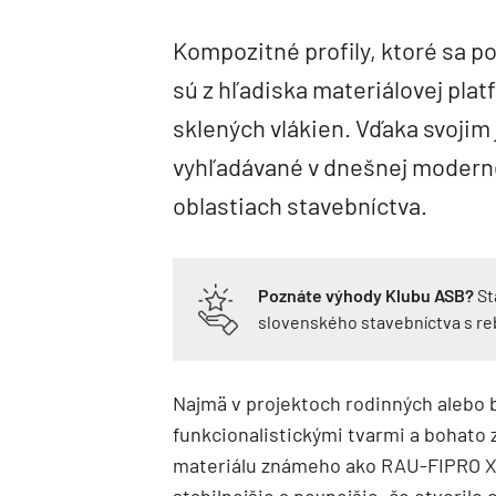
Kompozitné profily, ktoré sa p
sú z hľadiska materiálovej pla
sklených vlákien. Vďaka svojim
vyhľadávané v dnešnej modernej
oblastiach stavebníctva.
Poznáte výhody Klubu ASB?
St
slovenského stavebníctva s r
Najmä v projektoch rodinných alebo 
funkcionalistickými tvarmi a bohato 
materiálu známeho ako RAU-FIPRO X
stabilnejšie a pevnejšie, čo otvoril