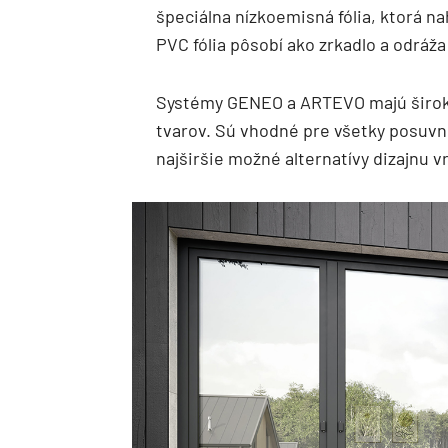
špeciálna nízkoemisná fólia, ktorá 
PVC fólia pôsobí ako zrkadlo a odráža
Systémy GENEO a ARTEVO majú široké
tvarov. Sú vhodné pre všetky posuvn
najširšie možné alternatívy dizajnu 