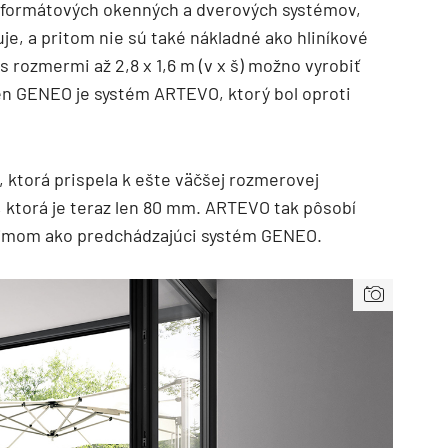
oformátových okenných a dverových systémov,
je, a pritom nie sú také nákladné ako hliníkové
s rozmermi až 2,8 x 1,6 m (v x š) možno vyrobiť
en GENEO je systém ARTEVO, ktorý bol oproti
 ktorá prispela k ešte väčšej rozmerovej
lu, ktorá je teraz len 80 mm. ARTEVO tak pôsobí
dojmom ako predchádzajúci systém GENEO.