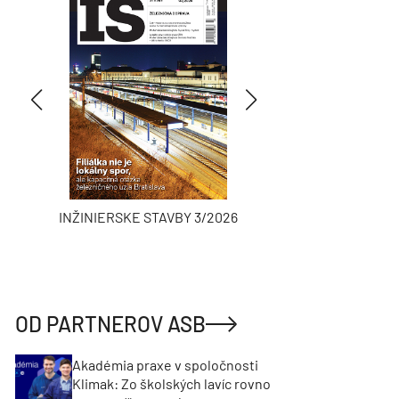
INŽINIERSKE STAVBY 3/2026
ASB
OD PARTNEROV ASB
Akadémia praxe v spoločnosti
Klimak: Zo školských lavíc rovno