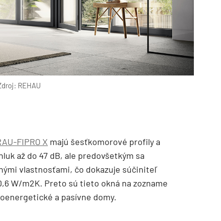
Zdroj: REHAU
RAU-FIPRO X
majú šesťkomorové profily a
hluk až do 47 dB, ale predovšetkým sa
nými vlastnosťami, čo dokazuje súčiniteľ
0,6 W/m2K. Preto sú tieto okná na zozname
oenergetické a pasívne domy.