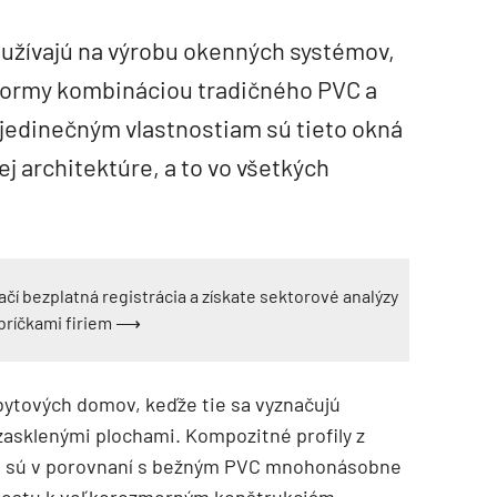
oužívajú na výrobu okenných systémov,
tformy kombináciou tradičného PVC a
 jedinečným vlastnostiam sú tieto okná
 architektúre, a to vo všetkých
ačí bezplatná registrácia a získate sektorové analýzy
ebríčkami firiem ⟶
bytových domov, keďže tie sa vyznačujú
zasklenými plochami. Kompozitné profily z
 sú v porovnaní s bežným PVC mnohonásobne
o cestu k veľkorozmerným konštrukciám,