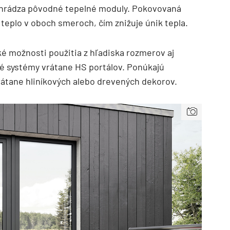
nahrádza pôvodné tepelné moduly. Pokovovaná
 teplo v oboch smeroch, čím znižuje únik tepla.
 možnosti použitia z hľadiska rozmerov aj
é systémy vrátane HS portálov. Ponúkajú
vrátane hliníkových alebo drevených dekorov.