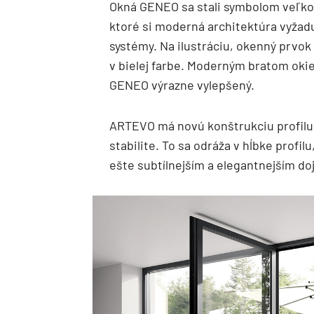
Okná GENEO sa stali symbolom veľk
ktoré si moderná architektúra vyžadu
systémy. Na ilustráciu, okenný prvok 
v bielej farbe. Moderným bratom oki
GENEO výrazne vylepšený.
ARTEVO má novú konštrukciu profilu,
stabilite. To sa odráža v hĺbke profi
ešte subtílnejším a elegantnejším 