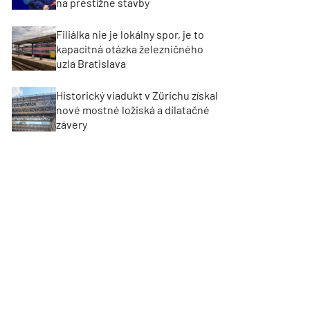
na prestížne stavby
Filiálka nie je lokálny spor, je to
kapacitná otázka železničného
uzla Bratislava
Historický viadukt v Zürichu získal
nové mostné ložiská a dilatačné
závery