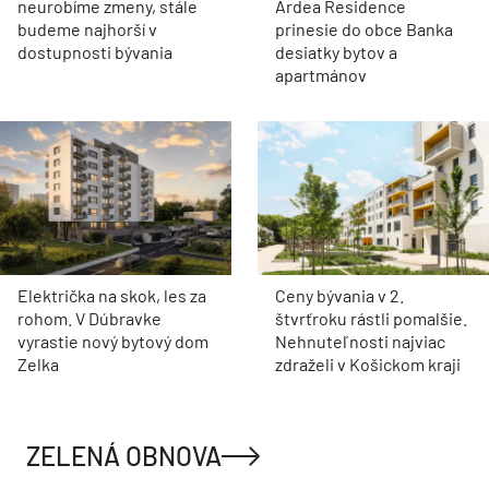
neurobíme zmeny, stále
Ardea Residence
budeme najhorší v
prinesie do obce Banka
dostupnosti bývania
desiatky bytov a
apartmánov
Električka na skok, les za
Ceny bývania v 2.
rohom. V Dúbravke
štvrťroku rástli pomalšie.
vyrastie nový bytový dom
Nehnuteľnosti najviac
Zelka
zdraželi v Košickom kraji
ZELENÁ OBNOVA