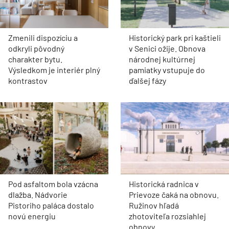
Zmenili dispozíciu a
Historický park pri kaštieli
odkryli pôvodný
v Senici ožije. Obnova
charakter bytu.
národnej kultúrnej
Výsledkom je interiér plný
pamiatky vstupuje do
kontrastov
ďalšej fázy
Pod asfaltom bola vzácna
Historická radnica v
dlažba. Nádvorie
Prievoze čaká na obnovu.
Pistoriho paláca dostalo
Ružinov hľadá
novú energiu
zhotoviteľa rozsiahlej
obnovy