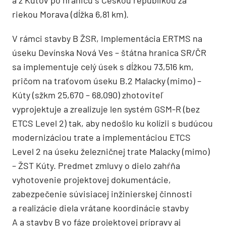
a z Kútov po hranicu s Českou republikou za
riekou Morava (dĺžka 6,81 km).
V rámci stavby B ŽSR, Implementácia ERTMS na
úseku Devínska Nová Ves – štátna hranica SR/ČR
sa implementuje celý úsek s dĺžkou 73,516 km,
pričom na traťovom úseku B.2 Malacky (mimo) –
Kúty (sžkm 25,670 – 68,090) zhotoviteľ
vyprojektuje a zrealizuje len systém GSM-R (bez
ETCS Level 2) tak, aby nedošlo ku kolízii s budúcou
modernizáciou trate a implementáciou ETCS
Level 2 na úseku železničnej trate Malacky (mimo)
– ŽST Kúty. Predmet zmluvy o dielo zahŕňa
vyhotovenie projektovej dokumentácie,
zabezpečenie súvisiacej inžinierskej činnosti
a realizácie diela vrátane koordinácie stavby
A a stavby B vo fáze projektovej prípravy aj