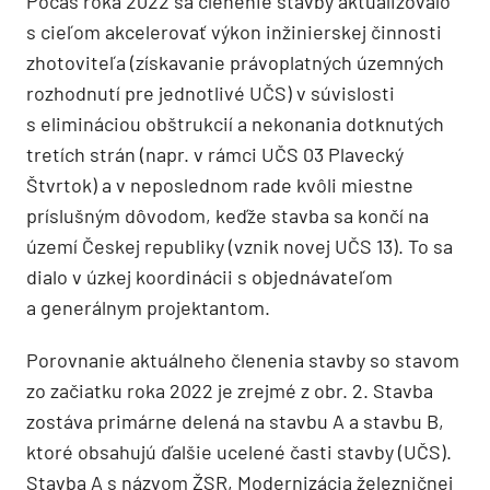
Počas roka 2022 sa členenie stavby aktualizovalo
s cieľom akcelerovať výkon inžinierskej činnosti
zhotoviteľa (získavanie právoplatných územných
rozhodnutí pre jednotlivé UČS) v súvislosti
s elimináciou obštrukcií a nekonania dotknutých
tretích strán (napr. v rámci UČS 03 Plavecký
Štvrtok) a v neposlednom rade kvôli miestne
príslušným dôvodom, keďže stavba sa končí na
území Českej republiky (vznik novej UČS 13). To sa
dialo v úzkej koordinácii s objednávateľom
a generálnym projektantom.
Porovnanie aktuálneho členenia stavby so stavom
zo začiatku roka 2022 je zrejmé z obr. 2. Stavba
zostáva primárne delená na stavbu A a stavbu B,
ktoré obsahujú ďalšie ucelené časti stavby (UČS).
Stavba A s názvom ŽSR, Modernizácia železničnej