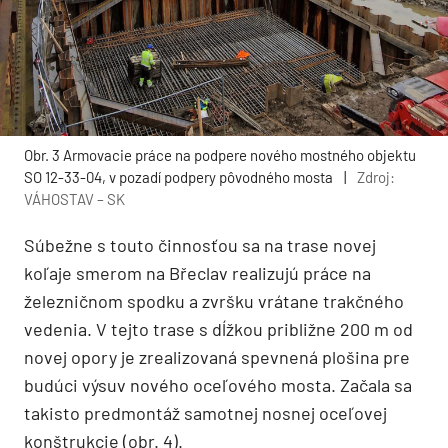
Obr. 3 Armovacie práce na podpere nového mostného objektu
SO 12-33-04, v pozadí podpery pôvodného mosta
|
Zdroj:
VÁHOSTAV – SK
Súbežne s touto činnosťou sa na trase novej
koľaje smerom na Břeclav realizujú práce na
železničnom spodku a zvršku vrátane trakčného
vedenia. V tejto trase s dĺžkou približne 200 m od
novej opory je zrealizovaná spevnená plošina pre
budúci výsuv nového oceľového mosta. Začala sa
takisto predmontáž samotnej nosnej oceľovej
konštrukcie (obr. 4).