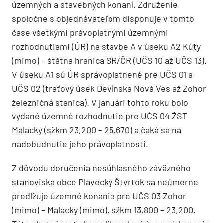
územných a stavebných konaní. Združenie
spoločne s objednávateľom disponuje v tomto
čase všetkými právoplatnými územnými
rozhodnutiami (ÚR) na stavbe A v úseku A2 Kúty
(mimo) – štátna hranica SR/ČR (UČS 10 až UČS 13).
V úseku A1 sú ÚR správoplatnené pre UČS 01 a
UČS 02 (traťový úsek Devínska Nová Ves až Zohor
železničná stanica). V januári tohto roku bolo
vydané územné rozhodnutie pre UČS 04 ŽST
Malacky (sžkm 23,200 – 25,670) a čaká sa na
nadobudnutie jeho právoplatnosti.
Z dôvodu doručenia nesúhlasného záväzného
stanoviska obce Plavecký Štvrtok sa neúmerne
predlžuje územné konanie pre UČS 03 Zohor
(mimo) – Malacky (mimo), sžkm 13,800 – 23,200.