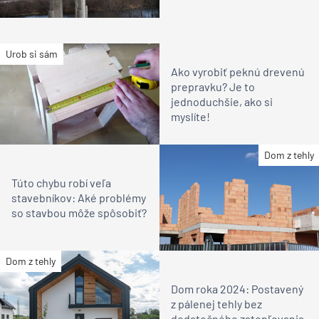
Urob si sám
Ako vyrobiť peknú drevenú
prepravku? Je to
jednoduchšie, ako si
myslíte!
Dom z tehly
Túto chybu robí veľa
stavebníkov: Aké problémy
so stavbou môže spôsobiť?
Dom z tehly
Dom roka 2024: Postavený
z pálenej tehly bez
dodatočného zatepľovania