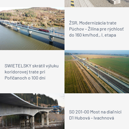
ŽSR, Modernizácia trate
Púchov – Žilina pre rýchlosť
do 160 km/hod., I. etapa
SWIETELSKY skrátil výluku
koridorovej trate pri
Poříčanoch o 100 dní
SO 201-00 Most na diaľnici
D1 Hubová – Ivachnová