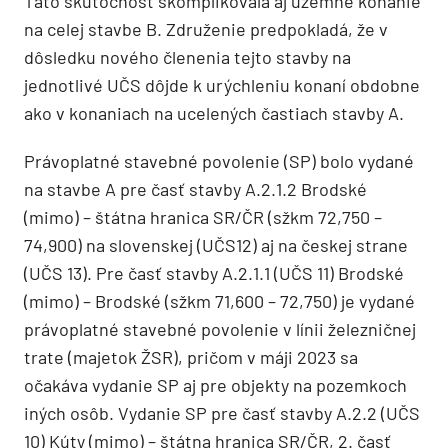
Táto skutočnosť skomplikovala aj územné konanie
na celej stavbe B. Združenie predpokladá, že v
dôsledku nového členenia tejto stavby na
jednotlivé UČS dôjde k urýchleniu konaní obdobne
ako v konaniach na ucelených častiach stavby A.
Právoplatné stavebné povolenie (SP) bolo vydané
na stavbe A pre časť stavby A.2.1.2 Brodské
(mimo) – štátna hranica SR/ČR (sžkm 72,750 –
74,900) na slovenskej (UČS12) aj na českej strane
(UČS 13). Pre časť stavby A.2.1.1 (UČS 11) Brodské
(mimo) – Brodské (sžkm 71,600 – 72,750) je vydané
právoplatné stavebné povolenie v línii železničnej
trate (majetok ŽSR), pričom v máji 2023 sa
očakáva vydanie SP aj pre objekty na pozemkoch
iných osôb. Vydanie SP pre časť stavby A.2.2 (UČS
10) Kúty (mimo) – štátna hranica SR/ČR, 2. časť