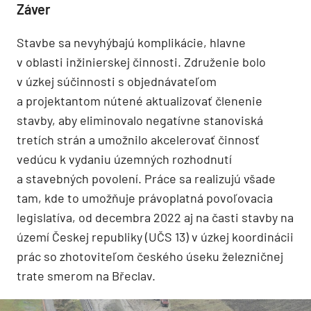
Záver
Stavbe sa nevyhýbajú komplikácie, hlavne
v oblasti inžinierskej činnosti. Združenie bolo
v úzkej súčinnosti s objednávateľom
a projektantom nútené aktualizovať členenie
stavby, aby eliminovalo negatívne stanoviská
tretích strán a umožnilo akcelerovať činnosť
vedúcu k vydaniu územných rozhodnutí
a stavebných povolení. Práce sa realizujú všade
tam, kde to umožňuje právoplatná povoľovacia
legislatíva, od decembra 2022 aj na časti stavby na
území Českej republiky (UČS 13) v úzkej koordinácii
prác so zhotoviteľom českého úseku železničnej
trate smerom na Břeclav.