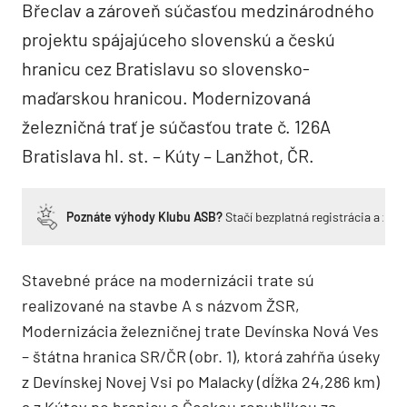
Břeclav a zároveň súčasťou medzinárodného
projektu spájajúceho slovenskú a českú
hranicu cez Bratislavu so slovensko-
maďarskou hranicou. Modernizovaná
železničná trať je súčasťou trate č. 126A
Bratislava hl. st. – Kúty – Lanžhot, ČR.
Poznáte výhody Klubu ASB?
Stačí bezplatná registrácia a zí
Stavebné práce na modernizácii trate sú
realizované na stavbe A s názvom ŽSR,
Modernizácia železničnej trate Devínska Nová Ves
– štátna hranica SR/ČR (obr. 1), ktorá zahŕňa úseky
z Devínskej Novej Vsi po Malacky (dĺžka 24,286 km)