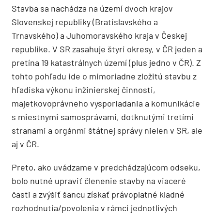
Stavba sa nachádza na území dvoch krajov
Slovenskej republiky (Bratislavského a
Trnavského) a Juhomoravského kraja v Českej
republike. V SR zasahuje štyri okresy, v ČR jeden a
pretína 19 katastrálnych území (plus jedno v ČR). Z
tohto pohľadu ide o mimoriadne zložitú stavbu z
hľadiska výkonu inžinierskej činnosti,
majetkovoprávneho vysporiadania a komunikácie
s miestnymi samosprávami, dotknutými tretími
stranami a orgánmi štátnej správy nielen v SR, ale
aj v ČR.
Preto, ako uvádzame v predchádzajúcom odseku,
bolo nutné upraviť členenie stavby na viaceré
časti a zvýšiť šancu získať právoplatné kladné
rozhodnutia/povolenia v rámci jednotlivých