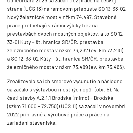
Od februára 2023 sa začali tiež práce na českej
strane (UČS 13) na rámovom priepuste SO 13-33-02
Nový železničný most v nžkm 74,497. Stavebné
práce prebiehajú v rámci výluky tiež na
prestavbách dvoch mostných objektov, a to SO 12-
33-01 Kúty – št. hranica SR/ČR, prestavba
železničného mosta v nžkm 73,232 (ev. km 73,210)
a SO 12-33-02 Kúty – št. hranica SR/ČR, prestavba
železničného mosta v nžkm 73,489 (ev. km 73,466).
Zrealizovalo sa ich smerové vysunutie a následne
sa začalo s výstavbou mostných opôr (obr. 5). Na
časti stavby A.2.1.1 Brodské (mimo) – Brodské
(sžkm 71,600 – 72,750) (UČS 11) sa začali v novembri
2022 prípravné a výrubové práce a práce na
zariadení staveniska.