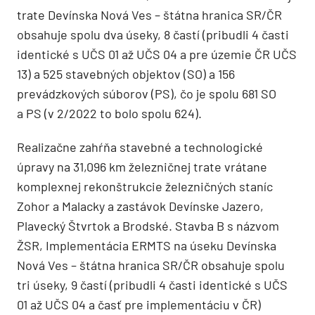
trate Devínska Nová Ves – štátna hranica SR/ČR
obsahuje spolu dva úseky, 8 častí (pribudli 4 časti
identické s UČS 01 až UČS 04 a pre územie ČR UČS
13) a 525 stavebných objektov (SO) a 156
prevádzkových súborov (PS), čo je spolu 681 SO
a PS (v 2/2022 to bolo spolu 624).
Realizačne zahŕňa stavebné a technologické
úpravy na 31,096 km železničnej trate vrátane
komplexnej rekonštrukcie železničných staníc
Zohor a Malacky a zastávok Devínske Jazero,
Plavecký Štvrtok a Brodské. Stavba B s názvom
ŽSR, Implementácia ERMTS na úseku Devínska
Nová Ves – štátna hranica SR/ČR obsahuje spolu
tri úseky, 9 častí (pribudli 4 časti identické s UČS
01 až UČS 04 a časť pre implementáciu v ČR)