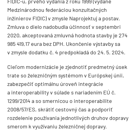
FIDIC-u, prvého vydania z roku 1999 (vydané
Medzinárodnou federáciou konzultačných
inžinierov FIDIC) v zmysle Naprojektuj a postav.
Zmluva o dielo nadobudla účinnosť v septembri
2020, akceptovaná zmluvná hodnota stavby je 274
985 419,17 eura bez DPH. Ukončenie výstavby sa
v zmysle dodatku č. 4 predpokladá do 24. 5. 2024.
Cieľom modernizácie je zjednotiť predmetný úsek
trate so železničným systémom v Európskej únii,
zabezpečiť optimálnu úroveň integrácie
a interoperability v súlade s nariadením EÚ č.
1299/2014 a so smernicou o interoperabilite
2008/57/ES, skrátiť cestovný čas a podporiť
rozdelenie používania jednotlivých druhov dopravy
smerom k využívaniu železničnej dopravy.