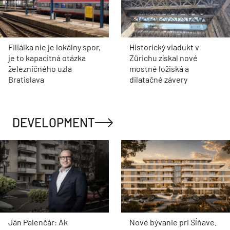
Filiálka nie je lokálny spor,
Historický viadukt v
je to kapacitná otázka
Zürichu získal nové
železničného uzla
mostné ložiská a
Bratislava
dilatačné závery
DEVELOPMENT
Ján Palenčár: Ak
Nové bývanie pri Sĺňave.