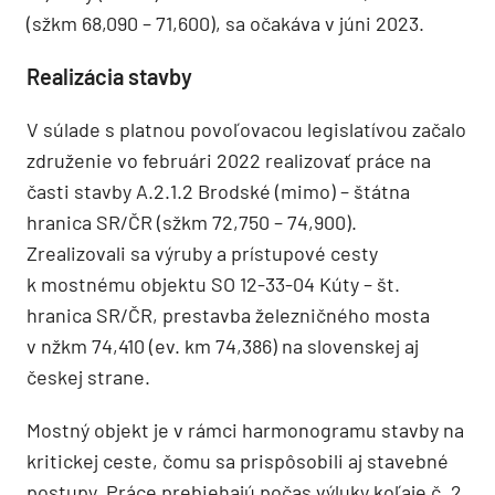
(sžkm 68,090 – 71,600), sa očakáva v júni 2023.
Realizácia stavby
V súlade s platnou povoľovacou legislatívou začalo
združenie vo februári 2022 realizovať práce na
časti stavby A.2.1.2 Brodské (mimo) – štátna
hranica SR/ČR (sžkm 72,750 – 74,900).
Zrealizovali sa výruby a prístupové cesty
k mostnému objektu SO 12-33-04 Kúty – št.
hranica SR/ČR, prestavba železničného mosta
v nžkm 74,410 (ev. km 74,386) na slovenskej aj
českej strane.
Mostný objekt je v rámci harmonogramu stavby na
kritickej ceste, čomu sa prispôsobili aj stavebné
postupy. Práce prebiehajú počas výluky koľaje č. 2