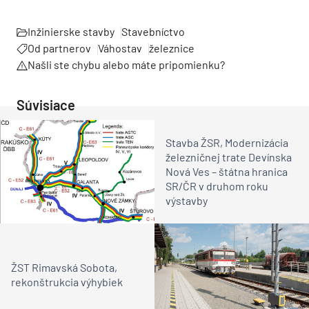
Inžinierske stavby
Stavebníctvo
Od partnerov
Váhostav
železnice
Našli ste chybu alebo máte pripomienku?
Súvisiace
Stavba ŽSR, Modernizácia
železničnej trate Devínska
Nová Ves – štátna hranica
SR/ČR v druhom roku
výstavby
ŽST Rimavská Sobota,
rekonštrukcia výhybiek