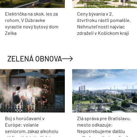
Električka na skok, les za
Ceny bývania v 2.
rohom. V Dúbravke
štvrťroku rástli pomalšie.
vyrastie nový bytový dom
Nehnuteľnosti najviac
Zelka
zdraželi v Košickom kraji
ZELENÁ OBNOVA
Boj s horúčavami v
Zlá správa pre Bratislavu,
Európe: volanie
mesto odkazuje:
seniorom, zákaz alkoholu
Nepotrebujeme ďalšiu