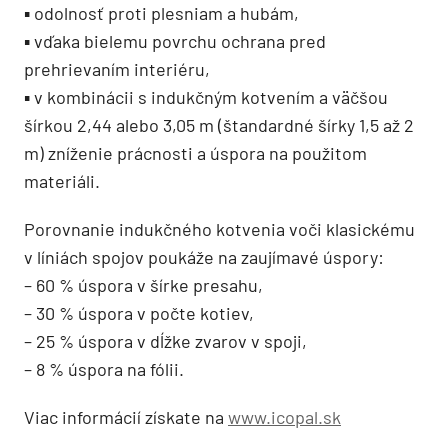
▪ odolnosť proti plesniam a hubám,
▪ vďaka bielemu povrchu ochrana pred
prehrievaním interiéru,
▪ v kombinácii s indukčným kotvením a väčšou
šírkou 2,44 alebo 3,05 m (štandardné šírky 1,5 až 2
m) zníženie prácnosti a úspora na použitom
materiáli.
Porovnanie indukčného kotvenia voči klasickému
v líniách spojov poukáže na zaujímavé úspory:
– 60 % úspora v šírke presahu,
– 30 % úspora v počte kotiev,
– 25 % úspora v dĺžke zvarov v spoji,
– 8 % úspora na fólii.
Viac informácií získate na
www.icopal.sk