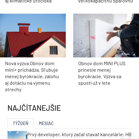
aj klimatické útočiská
veľkokapacitnú spaľovňu
Nová výzva Obnov dom
Obnov dom MINI PLUS
mini+ prichádza. Sľubuje
prinesie menej
menej byrokracie, zálohu
byrokracie. Výzva sa
aj dotáciu na výmenu
spustí už v lete
strechy
NAJČÍTANEJŠIE
TÝŽDEŇ
MESIAC
Prvý developer, ktorý začal stavať kancelárie: HB