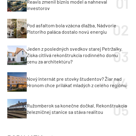
Reavis zmenil biznis model a nahneval
investorov
Pod asfaltom bola vzácna dlažba. Nádvorie
Pistoriho paláca dostalo novú energiu
Jeden z posledných svedkov starej Petržalky.
Získa citlivá rekonštrukcia rodinného domu
cenu za architektúru?
Nový internát pre stovky študentov? Žiar nad
Hronom chce prilákať mladých z celého regiónu
Ružomberok sa konečne dočkal. Rekonštrukcia
železničnej stanice sa stáva realitou