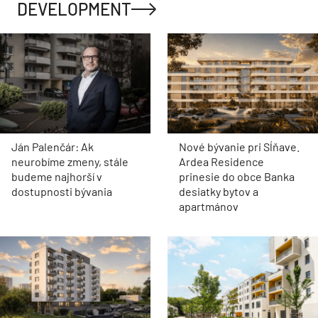
DEVELOPMENT
Ján Palenčár: Ak
Nové bývanie pri Sĺňave.
neurobíme zmeny, stále
Ardea Residence
budeme najhorší v
prinesie do obce Banka
dostupnosti bývania
desiatky bytov a
apartmánov