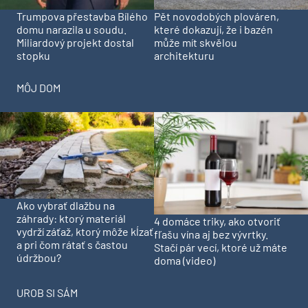
Trumpova přestavba Bílého
Pět novodobých plováren,
domu narazila u soudu.
které dokazují, že i bazén
Miliardový projekt dostal
může mít skvělou
stopku
architekturu
MÔJ DOM
Ako vybrať dlažbu na
záhrady: ktorý materiál
4 domáce triky, ako otvoriť
vydrží záťaž, ktorý môže kĺzať
fľašu vína aj bez vývrtky.
a pri čom rátať s častou
Stačí pár vecí, ktoré už máte
údržbou?
doma (video)
UROB SI SÁM