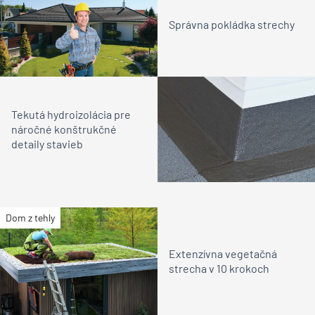
Správna pokládka strechy
Tekutá hydroizolácia pre
náročné konštrukčné
detaily stavieb
Dom z tehly
Extenzívna vegetačná
strecha v 10 krokoch