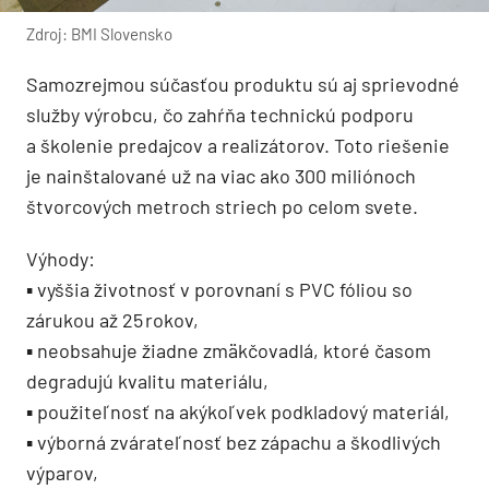
Zdroj: BMI Slovensko
Samozrejmou súčasťou produktu sú aj sprievodné
služby výrobcu, čo zahŕňa technickú podporu
a školenie predajcov a realizátorov. Toto riešenie
je nainštalované už na viac ako 300 miliónoch
štvorcových metroch striech po celom svete.
Výhody:
▪ vyššia životnosť v porovnaní s PVC fóliou so
zárukou až 25 rokov,
▪ neobsahuje žiadne zmäkčovadlá, ktoré časom
degradujú kvalitu materiálu,
▪ použiteľnosť na akýkoľvek podkladový materiál,
▪ výborná zvárateľnosť bez zápachu a škodlivých
výparov,