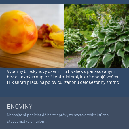
Výborný broskyňový džem
5 trvaliek s panašovanými
bez otravných šupiek? Tento
listami, ktoré dodajú vášmu
trik skráti prácu na polovicu
záhonu celosezónny šmrnc
ENOVINY
Nechajte si posielať dôležité správy zo sveta architektúry a
stavebníctva emailom: