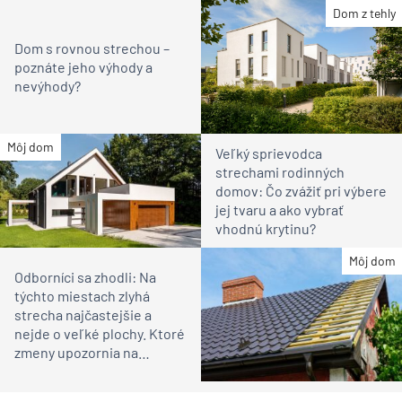
Dom z tehly
Dom s rovnou strechou –
poznáte jeho výhody a
nevýhody?
Môj dom
Veľký sprievodca
strechami rodinných
domov: Čo zvážiť pri výbere
jej tvaru a ako vybrať
vhodnú krytinu?
Môj dom
Odborníci sa zhodli: Na
týchto miestach zlyhá
strecha najčastejšie a
nejde o veľké plochy. Ktoré
zmeny upozornia na
problém?