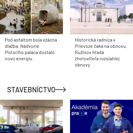
Pod asfaltom bola vzácna
Historická radnica v
dlažba. Nádvorie
Prievoze čaká na obnovu.
Pistoriho paláca dostalo
Ružinov hľadá
novú energiu
zhotoviteľa rozsiahlej
obnovy
STAVEBNÍCTVO