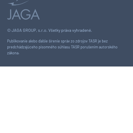
© JAGA GROUP, s.r.o. Všetky práva vyhradené.
Publikovanie alebo ďalšie šírenie správ zo zdrojov TASR je bez
predchádzajúceho písomného súhlasu TASR porušením autorského
zákona.