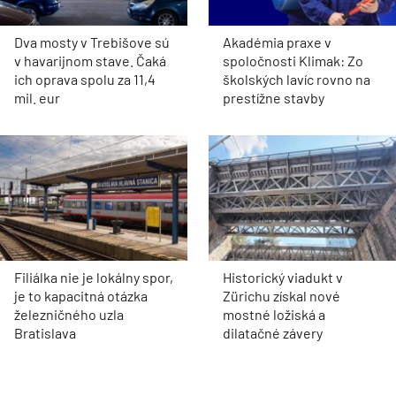
Dva mosty v Trebišove sú
Akadémia praxe v
v havarijnom stave. Čaká
spoločnosti Klimak: Zo
ich oprava spolu za 11,4
školských lavíc rovno na
mil. eur
prestížne stavby
Filiálka nie je lokálny spor,
Historický viadukt v
je to kapacitná otázka
Zürichu získal nové
železničného uzla
mostné ložiská a
Bratislava
dilatačné závery