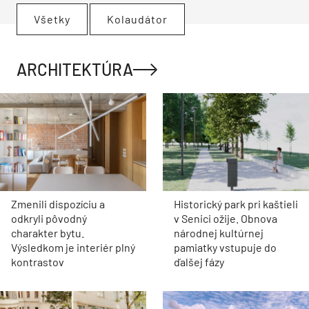
Všetky
Kolaudátor
ARCHITEKTÚRA
Zmenili dispozíciu a
Historický park pri kaštieli
odkryli pôvodný
v Senici ožije. Obnova
charakter bytu.
národnej kultúrnej
Výsledkom je interiér plný
pamiatky vstupuje do
kontrastov
ďalšej fázy