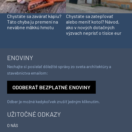
Chystáte sa zavárať kápiu?
Chystáte sa zatepľovať
Táto chyba ju premení na
alebo meniť kotol? Návod,
nevábne mäkkú hmotu
ako v nových dotačných
výzvach neprísť o tisíce eur
ENOVINY
Nechajte si posielať dôležité správy zo sveta architektúry a
stavebníctva emailom:
ODOBERAŤ BEZPLATNÉ ENOVINY
Odber je možné kedykoľvek zrušiť jedným kliknutím.
UŽITOČNÉ ODKAZY
O NÁS