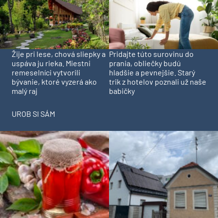
Pridajte túto surovinu do
Žije pri lese, chová sliepky a
prania, obliečky budú
uspáva ju rieka. Miestni
hladšie a pevnejšie. Starý
remeselníci vytvorili
trik z hotelov poznali už naše
bývanie, ktoré vyzerá ako
babičky
malý raj
UROB SI SÁM