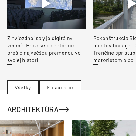
Z hviezdnej sály je digitálny
Rekonštrukcia Bi
vesmír. Pražské planetárium
mostov finišuje. 
prešlo najväčšou premenou vo
Trenčíne sprístup
svojej histórii
motoristom o pol 
Všetky
Kolaudátor
ARCHITEKTÚRA