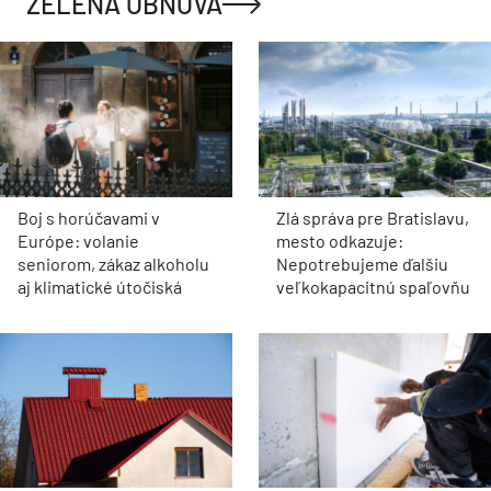
ZELENÁ OBNOVA
Boj s horúčavami v
Zlá správa pre Bratislavu,
Európe: volanie
mesto odkazuje:
seniorom, zákaz alkoholu
Nepotrebujeme ďalšiu
aj klimatické útočiská
veľkokapacitnú spaľovňu