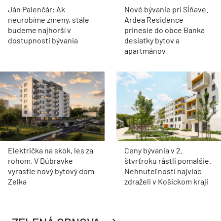
Ján Palenčár: Ak
Nové bývanie pri Sĺňave.
neurobíme zmeny, stále
Ardea Residence
budeme najhorší v
prinesie do obce Banka
dostupnosti bývania
desiatky bytov a
apartmánov
Električka na skok, les za
Ceny bývania v 2.
rohom. V Dúbravke
štvrťroku rástli pomalšie.
vyrastie nový bytový dom
Nehnuteľnosti najviac
Zelka
zdraželi v Košickom kraji