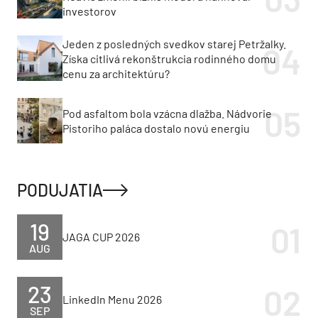
investorov
Jeden z posledných svedkov starej Petržalky.
Získa citlivá rekonštrukcia rodinného domu
cenu za architektúru?
Pod asfaltom bola vzácna dlažba. Nádvorie
Pistoriho paláca dostalo novú energiu
PODUJATIA
19
JAGA CUP 2026
AUG
23
LinkedIn Menu 2026
SEP