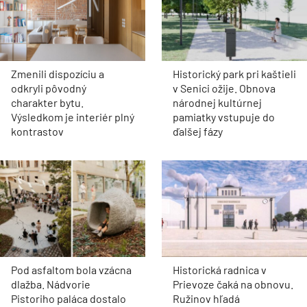
Zmenili dispozíciu a
Historický park pri kaštieli
odkryli pôvodný
v Senici ožije. Obnova
charakter bytu.
národnej kultúrnej
Výsledkom je interiér plný
pamiatky vstupuje do
kontrastov
ďalšej fázy
Pod asfaltom bola vzácna
Historická radnica v
dlažba. Nádvorie
Prievoze čaká na obnovu.
Pistoriho paláca dostalo
Ružinov hľadá