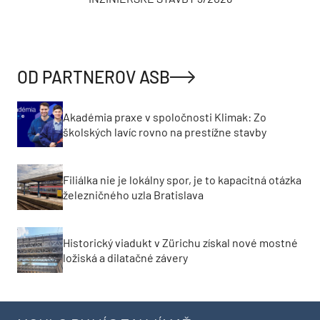
OD PARTNEROV ASB
Akadémia praxe v spoločnosti Klimak: Zo
školských lavíc rovno na prestížne stavby
Filiálka nie je lokálny spor, je to kapacitná otázka
železničného uzla Bratislava
Historický viadukt v Zürichu získal nové mostné
ložiská a dilatačné závery