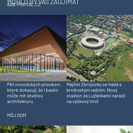
MOHLO BY VÁS ZAUJÍMAŤ
ASB-PORTAL.CZ
Pět novodobých plováren,
Majitel Zbrojovky se hádá s
které dokazují, že i bazén
brněnským radním. Nový
může mít skvělou
stadion za Lužánkami narazil
architekturu
na výškový limit
MÔJ DOM