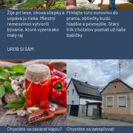
Pridajte túto surovinu do
Žije pri lese, chová sliepky a
prania, obliečky budú
uspáva ju rieka. Miestni
hladšie a pevnejšie. Starý
remeselníci vytvorili
trik z hotelov poznali už naše
bývanie, ktoré vyzerá ako
babičky
malý raj
UROB SI SÁM
Chystáte sa zavárať kápiu?
Chystáte sa zatepľovať