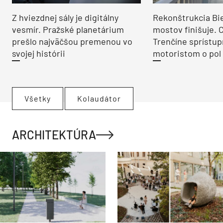
Z hviezdnej sály je digitálny
Rekonštrukcia Bi
vesmír. Pražské planetárium
mostov finišuje. 
prešlo najväčšou premenou vo
Trenčíne sprístup
svojej histórii
motoristom o pol 
Všetky
Kolaudátor
ARCHITEKTÚRA