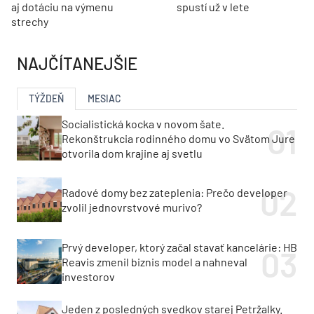
aj dotáciu na výmenu
spustí už v lete
strechy
NAJČÍTANEJŠIE
TÝŽDEŇ
MESIAC
Socialistická kocka v novom šate.
Rekonštrukcia rodinného domu vo Svätom Jure
otvorila dom krajine aj svetlu
Radové domy bez zateplenia: Prečo developer
zvolil jednovrstvové murivo?
Prvý developer, ktorý začal stavať kancelárie: HB
Reavis zmenil biznis model a nahneval
investorov
Jeden z posledných svedkov starej Petržalky.