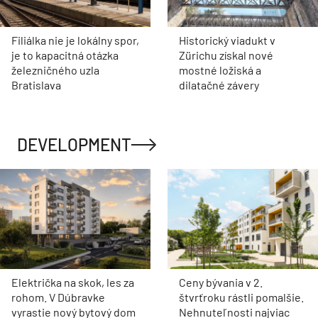
Filiálka nie je lokálny spor,
Historický viadukt v
je to kapacitná otázka
Zürichu získal nové
železničného uzla
mostné ložiská a
Bratislava
dilatačné závery
DEVELOPMENT
Električka na skok, les za
Ceny bývania v 2.
rohom. V Dúbravke
štvrťroku rástli pomalšie.
vyrastie nový bytový dom
Nehnuteľnosti najviac