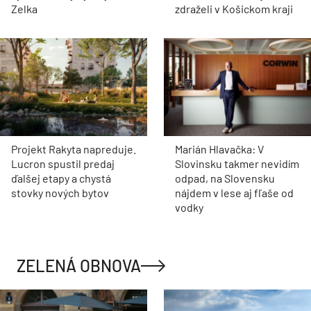
Zelka
zdraželi v Košickom kraji
Projekt Rakyta napreduje.
Marián Hlavačka: V
Lucron spustil predaj
Slovinsku takmer nevidím
ďalšej etapy a chystá
odpad, na Slovensku
stovky nových bytov
nájdem v lese aj fľaše od
vodky
ZELENÁ OBNOVA