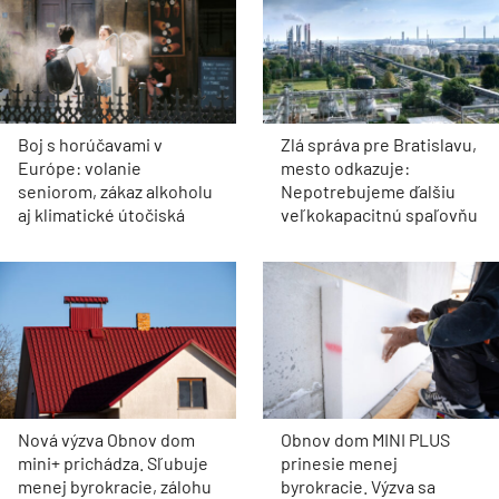
Boj s horúčavami v
Zlá správa pre Bratislavu,
Európe: volanie
mesto odkazuje:
seniorom, zákaz alkoholu
Nepotrebujeme ďalšiu
aj klimatické útočiská
veľkokapacitnú spaľovňu
Nová výzva Obnov dom
Obnov dom MINI PLUS
mini+ prichádza. Sľubuje
prinesie menej
menej byrokracie, zálohu
byrokracie. Výzva sa