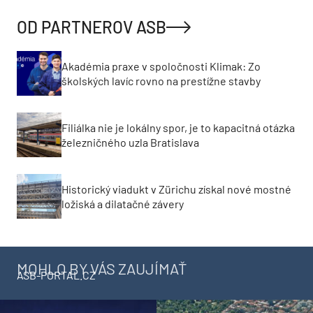
OD PARTNEROV ASB
Akadémia praxe v spoločnosti Klimak: Zo
školských lavíc rovno na prestížne stavby
Filiálka nie je lokálny spor, je to kapacitná otázka
železničného uzla Bratislava
Historický viadukt v Zürichu získal nové mostné
ložiská a dilatačné závery
MOHLO BY VÁS ZAUJÍMAŤ
ASB-PORTAL.CZ