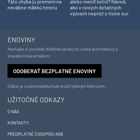
Táto chyba ju premení na
alebo meniť kotol? Návod,
nevábne mäkkú hmotu
ako v nových dotačných
výzvach neprísť o tisíce eur
ENOVINY
Nechajte si posielať dôležité správy zo sveta architektúry a
stavebníctva emailom:
ODOBERAŤ BEZPLATNÉ ENOVINY
Odber je možné kedykoľvek zrušiť jedným kliknutím.
UŽITOČNÉ ODKAZY
O NÁS
KONTAKTY
PREDPLATNÉ ČASOPISU ASB