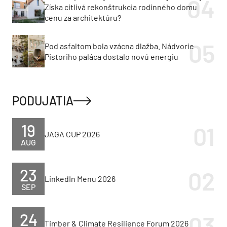
Získa citlivá rekonštrukcia rodinného domu
cenu za architektúru?
Pod asfaltom bola vzácna dlažba. Nádvorie
Pistoriho paláca dostalo novú energiu
PODUJATIA
19
JAGA CUP 2026
AUG
23
LinkedIn Menu 2026
SEP
24
Timber & Climate Resilience Forum 2026