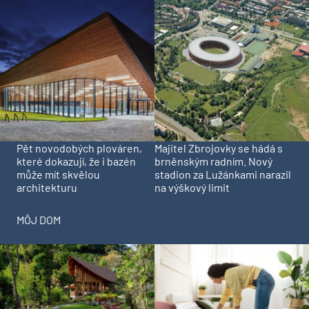
Pět novodobých plováren,
Majitel Zbrojovky se hádá s
které dokazují, že i bazén
brněnským radním. Nový
může mít skvělou
stadion za Lužánkami narazil
architekturu
na výškový limit
MÔJ DOM