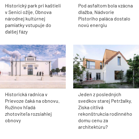
Historický park pri kaštieli
Pod asfaltom bola vzácna
v Senici ožije. Obnova
dlažba. Nádvorie
národnej kultúrnej
Pistoriho paláca dostalo
pamiatky vstupuje do
novú energiu
ďalšej fázy
Historická radnica v
Jeden z posledných
Prievoze čaká na obnovu.
svedkov starej Petržalky.
Ružinov hľadá
Získa citlivá
zhotoviteľa rozsiahlej
rekonštrukcia rodinného
obnovy
domu cenu za
architektúru?