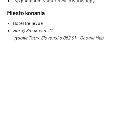
Typ podujatia:
Konferencie a workshopy
Miesto konania
Hotel Bellevue
Horný Smokovec 21
Vysoké Tatry
,
Slovensko
062 01
+ Google Map