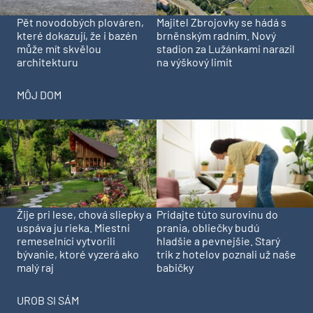
Pět novodobých plováren,
Majitel Zbrojovky se hádá s
které dokazují, že i bazén
brněnským radním. Nový
může mít skvělou
stadion za Lužánkami narazil
architekturu
na výškový limit
MÔJ DOM
Pridajte túto surovinu do
Žije pri lese, chová sliepky a
prania, obliečky budú
uspáva ju rieka. Miestni
hladšie a pevnejšie. Starý
remeselníci vytvorili
trik z hotelov poznali už naše
bývanie, ktoré vyzerá ako
babičky
malý raj
UROB SI SÁM