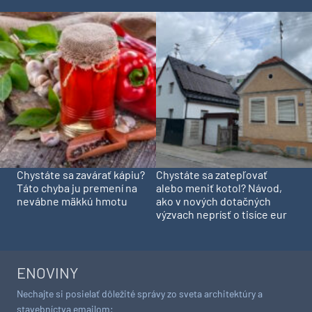
Chystáte sa zavárať kápiu?
Chystáte sa zatepľovať
Táto chyba ju premení na
alebo meniť kotol? Návod,
nevábne mäkkú hmotu
ako v nových dotačných
výzvach neprísť o tisíce eur
ENOVINY
Nechajte si posielať dôležité správy zo sveta architektúry a
stavebníctva emailom: