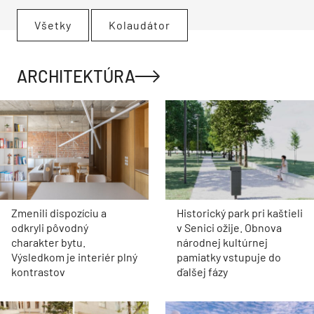
Všetky
Kolaudátor
ARCHITEKTÚRA
Zmenili dispozíciu a
Historický park pri kaštieli
odkryli pôvodný
v Senici ožije. Obnova
charakter bytu.
národnej kultúrnej
Výsledkom je interiér plný
pamiatky vstupuje do
kontrastov
ďalšej fázy