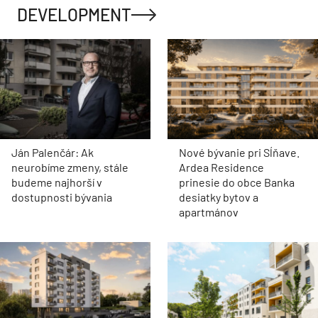
DEVELOPMENT
Ján Palenčár: Ak
Nové bývanie pri Sĺňave.
neurobíme zmeny, stále
Ardea Residence
budeme najhorší v
prinesie do obce Banka
dostupnosti bývania
desiatky bytov a
apartmánov