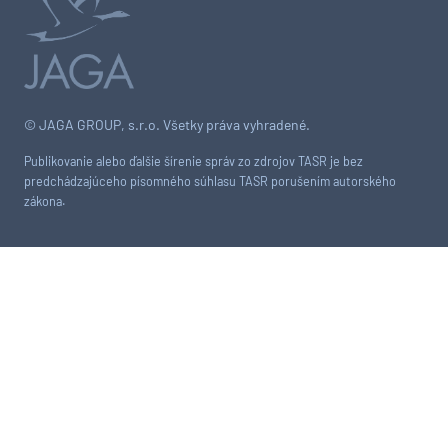
© JAGA GROUP, s.r.o. Všetky práva vyhradené.
Publikovanie alebo ďalšie šírenie správ zo zdrojov TASR je bez
predchádzajúceho písomného súhlasu TASR porušením autorského
zákona.