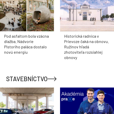
Pod asfaltom bola vzácna
Historická radnica v
dlažba. Nádvorie
Prievoze čaká na obnovu.
Pistoriho paláca dostalo
Ružinov hľadá
novú energiu
zhotoviteľa rozsiahlej
obnovy
STAVEBNÍCTVO