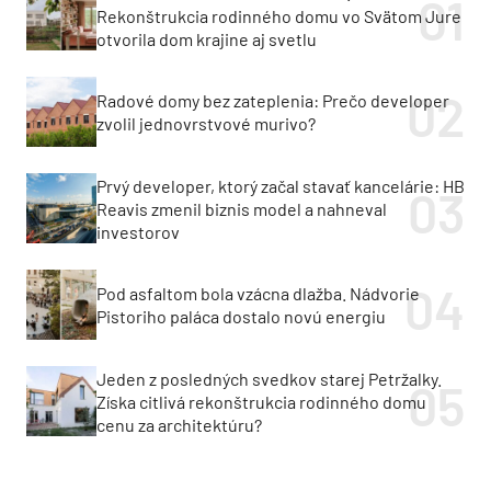
Rekonštrukcia rodinného domu vo Svätom Jure
otvorila dom krajine aj svetlu
Radové domy bez zateplenia: Prečo developer
zvolil jednovrstvové murivo?
Prvý developer, ktorý začal stavať kancelárie: HB
Reavis zmenil biznis model a nahneval
investorov
Pod asfaltom bola vzácna dlažba. Nádvorie
Pistoriho paláca dostalo novú energiu
Jeden z posledných svedkov starej Petržalky.
Získa citlivá rekonštrukcia rodinného domu
cenu za architektúru?