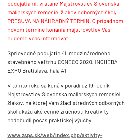
podujatiami, vrátane Majstrovstiev Slovenska
maliarskych remesiel žiakov odborných škôl,
PRESÚVA NA NÁHRADNÝ TERMÍN. O prípadnom
novom termíne konania majstrovstiev Vás
budeme včas informovať.
Sprievodné podujatie 41. medzinárodného
stavebného veľtrhu CONECO 2020, INCHEBA
EXPO Bratislava, hala A1
V tomto roku sa koná v poradí už 19 ročník
Majstrovstiev Slovenska maliarskych remesiel
žiakov, na ktorej Vám žiaci stredných odborných
škôl ukážu aké cenné zručnosti kreativity
nadobudli počas praktickej výučby.
www.zsps.sk/web/index.php/aktivity-