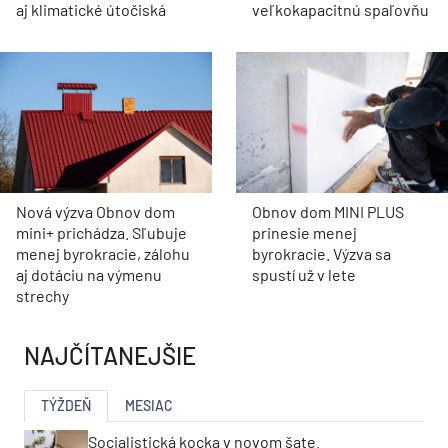
aj klimatické útočiská
veľkokapacitnú spaľovňu
Nová výzva Obnov dom
Obnov dom MINI PLUS
mini+ prichádza. Sľubuje
prinesie menej
menej byrokracie, zálohu
byrokracie. Výzva sa
aj dotáciu na výmenu
spustí už v lete
strechy
NAJČÍTANEJŠIE
TÝŽDEŇ
MESIAC
Socialistická kocka v novom šate.