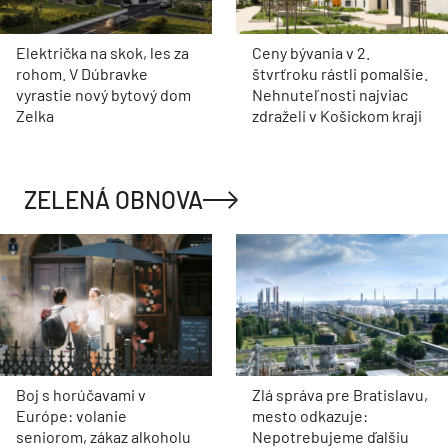
Električka na skok, les za
Ceny bývania v 2.
rohom. V Dúbravke
štvrťroku rástli pomalšie.
vyrastie nový bytový dom
Nehnuteľnosti najviac
Zelka
zdraželi v Košickom kraji
ZELENÁ OBNOVA
Boj s horúčavami v
Zlá správa pre Bratislavu,
Európe: volanie
mesto odkazuje:
seniorom, zákaz alkoholu
Nepotrebujeme ďalšiu