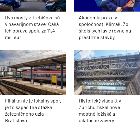
Dva mosty v Trebišove sú
Akadémia praxe v
v havarijnom stave. Čaká
spoločnosti Klimak: Zo
ich oprava spolu za 11,4
školských lavíc rovno na
mil. eur
prestížne stavby
Filiálka nie je lokálny spor,
Historický viadukt v
je to kapacitná otázka
Zürichu získal nové
železničného uzla
mostné ložiská a
Bratislava
dilatačné závery