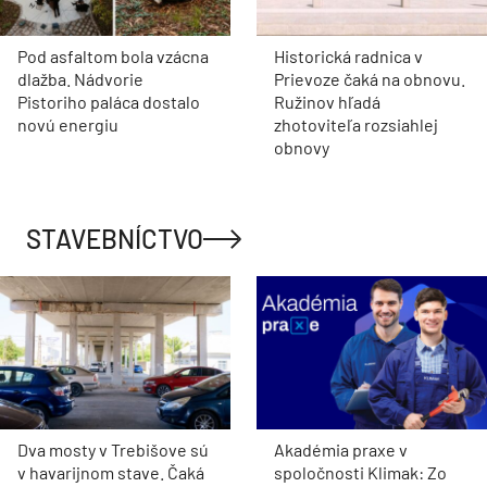
Pod asfaltom bola vzácna
Historická radnica v
dlažba. Nádvorie
Prievoze čaká na obnovu.
Pistoriho paláca dostalo
Ružinov hľadá
novú energiu
zhotoviteľa rozsiahlej
obnovy
STAVEBNÍCTVO
Dva mosty v Trebišove sú
Akadémia praxe v
v havarijnom stave. Čaká
spoločnosti Klimak: Zo