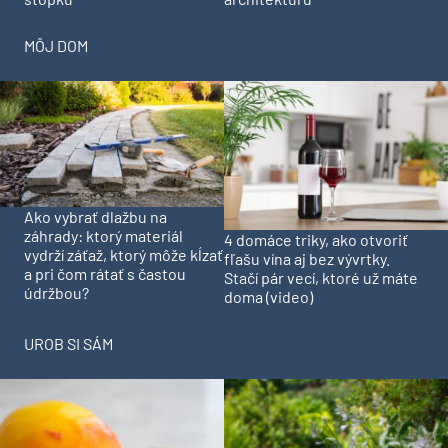
MÔJ DOM
Ako vybrať dlažbu na
záhrady: ktorý materiál
4 domáce triky, ako otvoriť
vydrží záťaž, ktorý môže kĺzať
fľašu vína aj bez vývrtky.
a pri čom rátať s častou
Stačí pár vecí, ktoré už máte
údržbou?
doma (video)
UROB SI SÁM