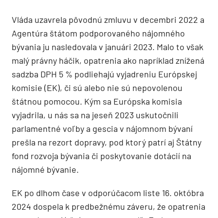
Vláda uzavrela pôvodnú zmluvu v decembri 2022 a
Agentúra štátom podporovaného nájomného
bývania ju nasledovala v januári 2023. Malo to však
malý právny háčik, opatrenia ako napríklad znížená
sadzba DPH 5 % podliehajú vyjadreniu Európskej
komisie (EK), či sú alebo nie sú nepovolenou
štátnou pomocou. Kým sa Európska komisia
vyjadrila, u nás sa na jeseň 2023 uskutočnili
parlamentné voľby a gescia v nájomnom bývaní
prešla na rezort dopravy, pod ktorý patrí aj Štátny
fond rozvoja bývania či poskytovanie dotácií na
nájomné bývanie.
EK po dlhom čase v odporúčacom liste 16. októbra
2024 dospela k predbežnému záveru, že opatrenia