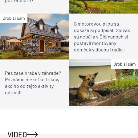
potrebujete?
Urob si sám
S motorovou pílou sa
dokáže aj podpísať. Slovák
sa nebál a v Čičmanoch si
postavil montovaný
domček v duchu tradícií
Urob si sám
Pes zase hrabe v záhrade?
Poznáme niekoľko trikov,
ako ho od tejto aktivity
odradiť
VIDEO