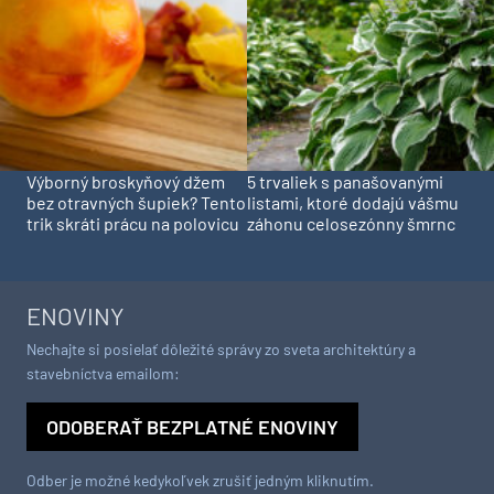
Výborný broskyňový džem
5 trvaliek s panašovanými
bez otravných šupiek? Tento
listami, ktoré dodajú vášmu
trik skráti prácu na polovicu
záhonu celosezónny šmrnc
ENOVINY
Nechajte si posielať dôležité správy zo sveta architektúry a
stavebníctva emailom:
ODOBERAŤ BEZPLATNÉ ENOVINY
Odber je možné kedykoľvek zrušiť jedným kliknutím.