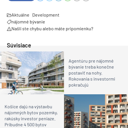
Aktuálne
Development
nájomné bývanie
Našli ste chybu alebo máte pripomienku?
Súvisiace
Agentúru pre nájomné
bývanie treba konečne
postaviť na nohy.
Rokovania s investormi
pokračujú
Košice dajú na výstavbu
nájomných bytov pozemky,
rakúsky investor peniaze.
Pribudne 4 500 bytov