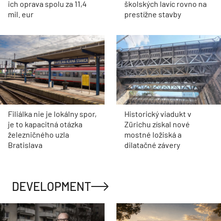
ich oprava spolu za 11,4
školských lavíc rovno na
mil. eur
prestížne stavby
Filiálka nie je lokálny spor,
Historický viadukt v
je to kapacitná otázka
Zürichu získal nové
železničného uzla
mostné ložiská a
Bratislava
dilatačné závery
DEVELOPMENT