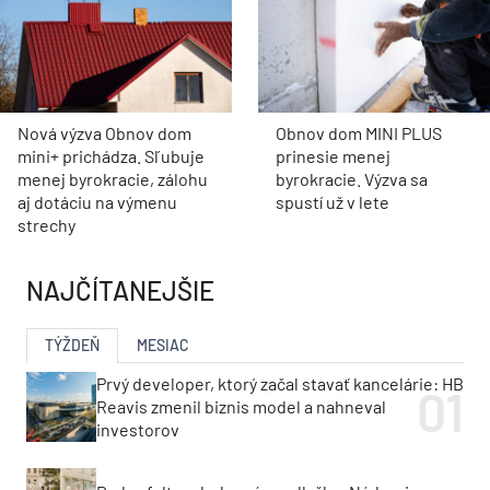
Nová výzva Obnov dom
Obnov dom MINI PLUS
mini+ prichádza. Sľubuje
prinesie menej
menej byrokracie, zálohu
byrokracie. Výzva sa
aj dotáciu na výmenu
spustí už v lete
strechy
NAJČÍTANEJŠIE
TÝŽDEŇ
MESIAC
Prvý developer, ktorý začal stavať kancelárie: HB
Reavis zmenil biznis model a nahneval
investorov