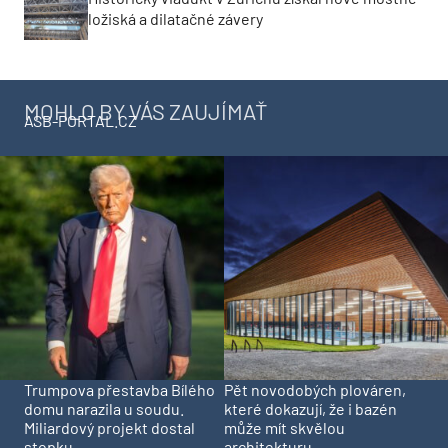
ložiská a dilatačné závery
MOHLO BY VÁS ZAUJÍMAŤ
ASB-PORTAL.CZ
Trumpova přestavba Bílého
Pět novodobých plováren,
domu narazila u soudu.
které dokazují, že i bazén
Miliardový projekt dostal
může mít skvělou
stopku
architekturu