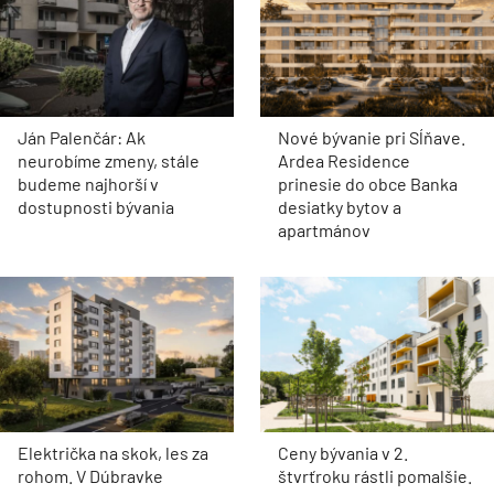
Ján Palenčár: Ak
Nové bývanie pri Sĺňave.
neurobíme zmeny, stále
Ardea Residence
budeme najhorší v
prinesie do obce Banka
dostupnosti bývania
desiatky bytov a
apartmánov
Električka na skok, les za
Ceny bývania v 2.
rohom. V Dúbravke
štvrťroku rástli pomalšie.