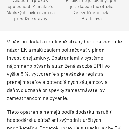
Akadémia praxe v
Filiálka nie je lokálny spor,
spoločnosti Klimak: Zo
je to kapacitná otázka
školských lavíc rovno na
železničného uzla
prestížne stavby
Bratislava
V návrhu dodatku zmluvné strany berú na vedomie
názor EK a majú záujem pokračovať v plnení
investičnej zmluvy. Opatreniami v systéme
nájomného bývania sú znížená sadzba DPH vo
výške 5 %, vytvorenie a prevádzka registra
prenajímateľov a potenciálnych záujemcov a
daňovo uznané príspevky zamestnávateľov
zamestnancom na bývanie.
Tieto opatrenia nemajú podľa dodatku narušiť
hospodársku súťaž ani zvýhodniť určitých
podnikateľov. Dodatok upravuje situáciu, ak by EK