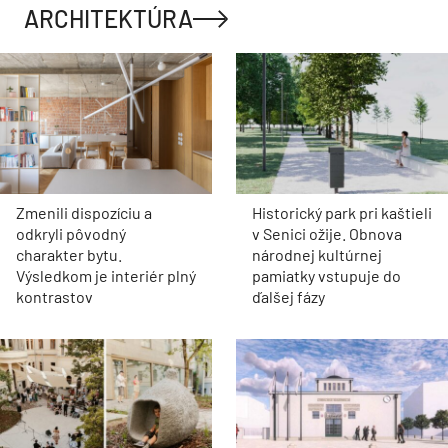
ARCHITEKTÚRA
Zmenili dispozíciu a
Historický park pri kaštieli
odkryli pôvodný
v Senici ožije. Obnova
charakter bytu.
národnej kultúrnej
Výsledkom je interiér plný
pamiatky vstupuje do
kontrastov
ďalšej fázy