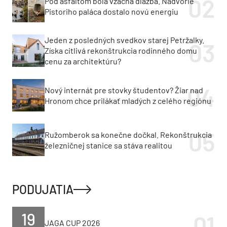
Pod asfaltom bola vzácna dlažba. Nádvorie
Pistoriho paláca dostalo novú energiu
Jeden z posledných svedkov starej Petržalky.
Získa citlivá rekonštrukcia rodinného domu
cenu za architektúru?
Nový internát pre stovky študentov? Žiar nad
Hronom chce prilákať mladých z celého regiónu
Ružomberok sa konečne dočkal. Rekonštrukcia
železničnej stanice sa stáva realitou
PODUJATIA
19
JAGA CUP 2026