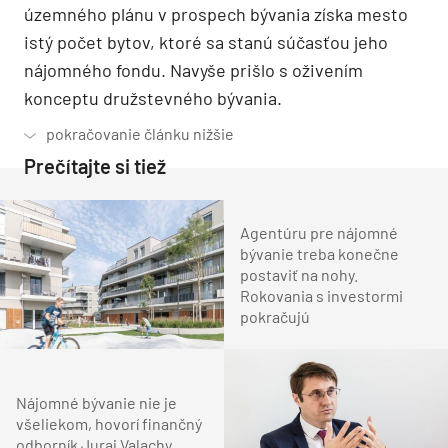
územného plánu v prospech bývania získa mesto
istý počet bytov, ktoré sa stanú súčasťou jeho
nájomného fondu. Navyše prišlo s oživením
konceptu družstevného bývania.
Prečítajte si tiež
Agentúru pre nájomné
bývanie treba konečne
postaviť na nohy.
Rokovania s investormi
pokračujú
Nájomné bývanie nie je
všeliekom, hovorí finančný
odborník Juraj Valachy