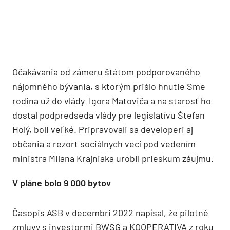
Očakávania od zámeru štátom podporovaného
nájomného bývania, s ktorým prišlo hnutie Sme
rodina už do vlády Igora Matoviča a na starosť ho
dostal podpredseda vlády pre legislatívu Štefan
Holý, boli veľké. Pripravovali sa developeri aj
občania a rezort sociálnych vecí pod vedením
ministra Milana Krajniaka urobil prieskum záujmu.
V pláne bolo 9 000 bytov
Časopis ASB v decembri 2022 napísal, že pilotné
zmluvy s investormi BWSG a KOOPERATIVA z roku