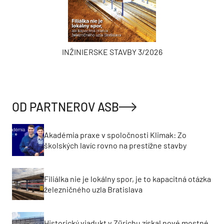
INŽINIERSKE STAVBY 3/2026
OD PARTNEROV ASB
Akadémia praxe v spoločnosti Klimak: Zo
školských lavíc rovno na prestížne stavby
Filiálka nie je lokálny spor, je to kapacitná otázka
železničného uzla Bratislava
Historický viadukt v Zürichu získal nové mostné