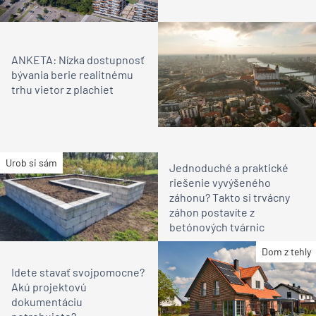
ANKETA: Nízka dostupnosť
bývania berie realitnému
trhu vietor z plachiet
Urob si sám
Jednoduché a praktické
riešenie vyvýšeného
záhonu? Takto si trvácny
záhon postavíte z
betónových tvárnic
Dom z tehly
Idete stavať svojpomocne?
Akú projektovú
dokumentáciu