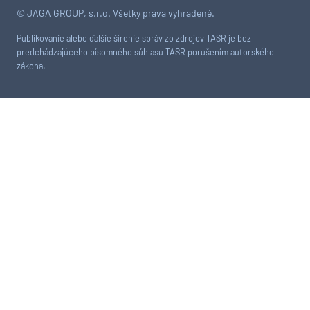
© JAGA GROUP, s.r.o. Všetky práva vyhradené.
Publikovanie alebo ďalšie šírenie správ zo zdrojov TASR je bez
predchádzajúceho písomného súhlasu TASR porušením autorského
zákona.