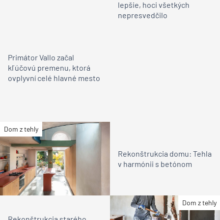
lepšie, hoci všetkých
nepresvedčilo
Primátor Vallo začal
kľúčovú premenu, ktorá
ovplyvní celé hlavné mesto
Dom z tehly
Rekonštrukcia domu: Tehla
v harmónii s betónom
Dom z tehly
Rekonštrukcia starého