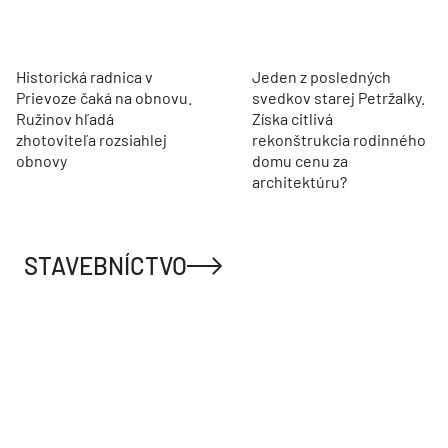
Historická radnica v
Jeden z posledných
Prievoze čaká na obnovu.
svedkov starej Petržalky.
Ružinov hľadá
Získa citlivá
zhotoviteľa rozsiahlej
rekonštrukcia rodinného
obnovy
domu cenu za
architektúru?
STAVEBNÍCTVO