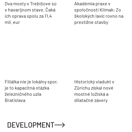
Dva mosty v Trebišove sú
Akadémia praxe v
v havarijnom stave. Čaká
spoločnosti Klimak: Zo
ich oprava spolu za 11,4
školských lavíc rovno na
mil. eur
prestížne stavby
Filiálka nie je lokálny spor,
Historický viadukt v
je to kapacitná otázka
Zürichu získal nové
železničného uzla
mostné ložiská a
Bratislava
dilatačné závery
DEVELOPMENT