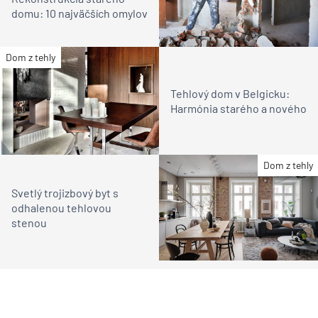
domu: 10 najväčších omylov
Dom z tehly
Tehlový dom v Belgicku:
Harmónia starého a nového
Dom z tehly
Svetlý trojizbový byt s
odhalenou tehlovou
stenou