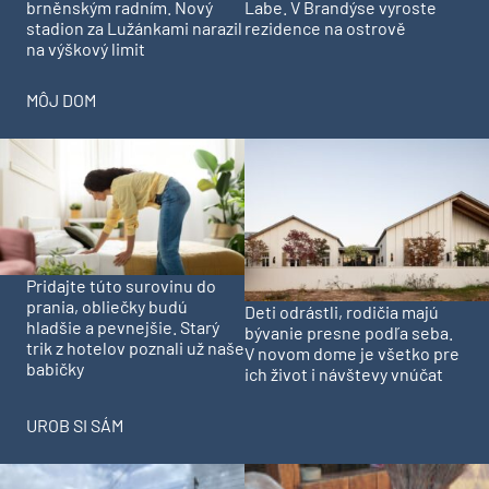
brněnským radním. Nový
Labe. V Brandýse vyroste
stadion za Lužánkami narazil
rezidence na ostrově
na výškový limit
MÔJ DOM
Pridajte túto surovinu do
prania, obliečky budú
Deti odrástli, rodičia majú
hladšie a pevnejšie. Starý
bývanie presne podľa seba.
trik z hotelov poznali už naše
V novom dome je všetko pre
babičky
ich život i návštevy vnúčat
UROB SI SÁM