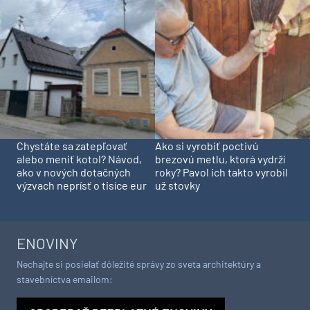
Chystáte sa zatepľovať
Ako si vyrobiť poctivú
alebo meniť kotol? Návod,
brezovú metlu, ktorá vydrží
ako v nových dotačných
roky? Pavol ich takto vyrobil
výzvach neprísť o tisíce eur
už stovky
ENOVINY
Nechajte si posielať dôležité správy zo sveta architektúry a
stavebníctva emailom: