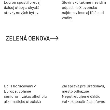
Lucron spustil predaj
Slovinsku takmer nevidím
ďalšej etapy a chystá
odpad, na Slovensku
stovky nových bytov
nájdem v lese aj fľaše od
vodky
ZELENÁ OBNOVA
Boj s horúčavami v
Zlá správa pre Bratislavu,
Európe: volanie
mesto odkazuje:
seniorom, zákaz alkoholu
Nepotrebujeme ďalšiu
aj klimatické útočiská
veľkokapacitnú spaľovňu