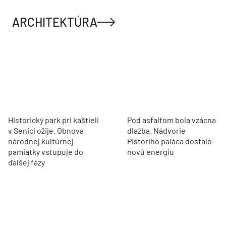
ARCHITEKTÚRA
Historický park pri kaštieli
Pod asfaltom bola vzácna
v Senici ožije. Obnova
dlažba. Nádvorie
národnej kultúrnej
Pistoriho paláca dostalo
pamiatky vstupuje do
novú energiu
ďalšej fázy