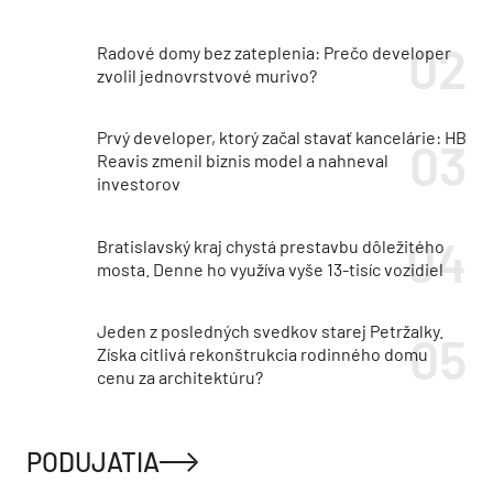
Radové domy bez zateplenia: Prečo developer
zvolil jednovrstvové murivo?
Prvý developer, ktorý začal stavať kancelárie: HB
Reavis zmenil biznis model a nahneval
investorov
Bratislavský kraj chystá prestavbu dôležitého
mosta. Denne ho využíva vyše 13-tisíc vozidiel
Jeden z posledných svedkov starej Petržalky.
Získa citlivá rekonštrukcia rodinného domu
cenu za architektúru?
PODUJATIA