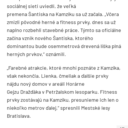
sociálnej sieti uviedli, že veľká
premena Šantiska na Kamzíku sa už začala. „Včera
zmizli pôvodné herné a fitness prvky, dnes sa už
naplno rozbehli stavebné práce. Týmto sa oficiálne
začína vznik nového Šantiska, ktorého
dominantou bude osemmetrová drevená líška plná
herných prvkov,“ oznámili.
„Farebné atrakcie, ktoré mnohí poznáte z Kamzíka,
však nekončia. Lienka, čmeliak a ďalšie prvky
nájdu nový domov v areáli Horárne
Gejzu Dražďáka v Petržalskom lesoparku. Fitness
prvky zostávajú na Kamzíku, presunieme ich len o
niekoľko metrov ďalej,“ spresnili Mestské lesy
Bratislava.