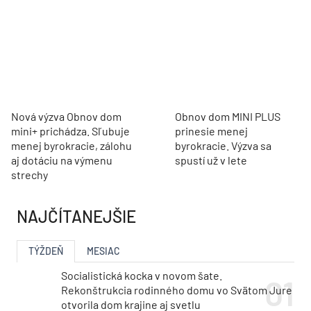
Nová výzva Obnov dom
Obnov dom MINI PLUS
mini+ prichádza. Sľubuje
prinesie menej
menej byrokracie, zálohu
byrokracie. Výzva sa
aj dotáciu na výmenu
spustí už v lete
strechy
NAJČÍTANEJŠIE
TÝŽDEŇ
MESIAC
Socialistická kocka v novom šate.
Rekonštrukcia rodinného domu vo Svätom Jure
otvorila dom krajine aj svetlu