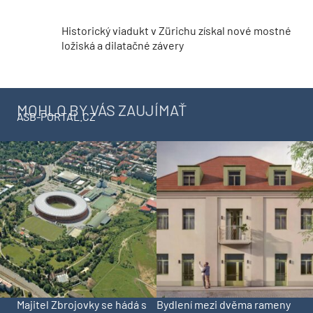
Historický viadukt v Zürichu získal nové mostné
ložiská a dilatačné závery
MOHLO BY VÁS ZAUJÍMAŤ
ASB-PORTAL.CZ
Majitel Zbrojovky se hádá s
Bydlení mezi dvěma rameny