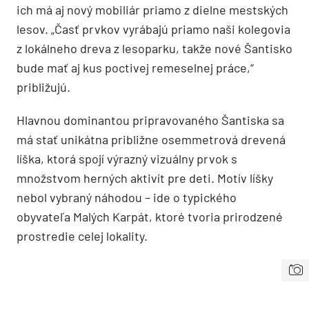
ich má aj nový mobiliár priamo z dielne mestských
lesov. „Časť prvkov vyrábajú priamo naši kolegovia
z lokálneho dreva z lesoparku, takže nové Šantisko
bude mať aj kus poctivej remeselnej práce,“
približujú.
Hlavnou dominantou pripravovaného Šantiska sa
má stať unikátna približne osemmetrová drevená
líška, ktorá spojí výrazný vizuálny prvok s
množstvom herných aktivít pre deti. Motív líšky
nebol vybraný náhodou – ide o typického
obyvateľa Malých Karpát, ktoré tvoria prirodzené
prostredie celej lokality.