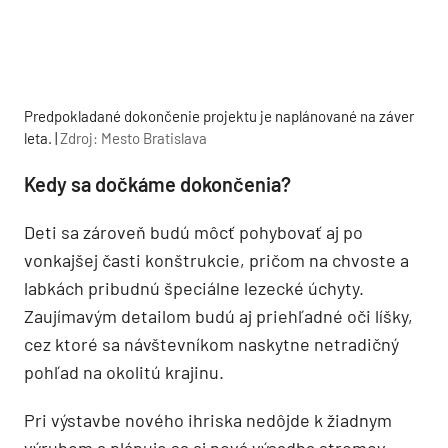
Predpokladané dokončenie projektu je naplánované na záver
leta. |
Zdroj: Mesto Bratislava
Kedy sa dočkáme dokončenia?
Deti sa zároveň budú môcť pohybovať aj po
vonkajšej časti konštrukcie, pričom na chvoste a
labkách pribudnú špeciálne lezecké úchyty.
Zaujímavým detailom budú aj priehľadné oči líšky,
cez ktoré sa návštevníkom naskytne netradičný
pohľad na okolitú krajinu.
Pri výstavbe nového ihriska nedôjde k žiadnym
výrubom a plánuje sa aj nová výsadba stromov.