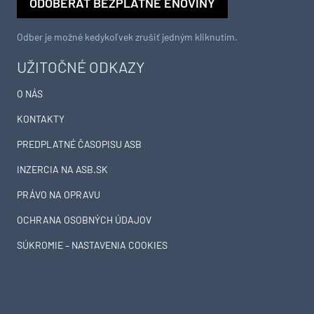
ODOBERAŤ BEZPLATNÉ ENOVINY
Odber je možné kedykoľvek zrušiť jedným kliknutím.
UŽITOČNÉ ODKAZY
O NÁS
KONTAKTY
PREDPLATNÉ ČASOPISU ASB
INZERCIA NA ASB.SK
PRÁVO NA OPRAVU
OCHRANA OSOBNÝCH ÚDAJOV
SÚKROMIE – NASTAVENIA COOKIES