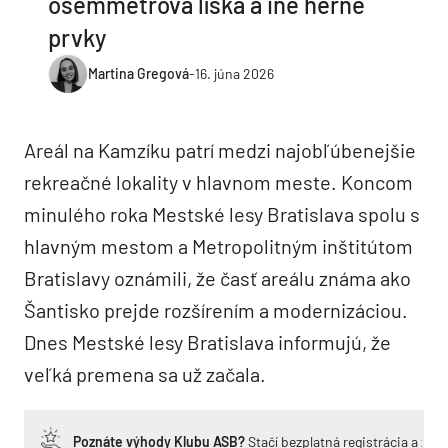
osemmetrová líška a iné herné
prvky
Martina Gregová
-
16. júna 2026
Areál na Kamzíku patrí medzi najobľúbenejšie
rekreačné lokality v hlavnom meste. Koncom
minulého roka Mestské lesy Bratislava spolu s
hlavným mestom a Metropolitným inštitútom
Bratislavy oznámili, že časť areálu známa ako
Šantisko prejde rozšírením a modernizáciou.
Dnes Mestské lesy Bratislava informujú, že
veľká premena sa už začala.
Poznáte výhody Klubu ASB?
Stačí bezplatná registrácia a zí