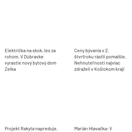
Električka na skok, les za
Ceny bývania v 2.
rohom. V Dúbravke
štvrťroku rástli pomalšie.
vyrastie nový bytový dom
Nehnuteľnosti najviac
Zelka
zdraželi v Košickom kraji
Projekt Rakyta napreduje.
Marián Hlavačka: V