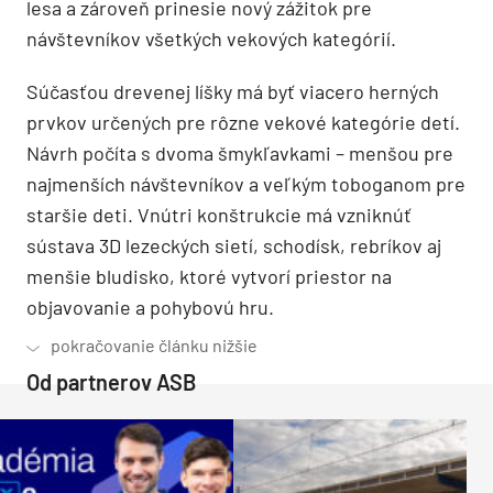
lesa a zároveň prinesie nový zážitok pre
návštevníkov všetkých vekových kategórií.
Súčasťou drevenej líšky má byť viacero herných
prvkov určených pre rôzne vekové kategórie detí.
Návrh počíta s dvoma šmykľavkami – menšou pre
najmenších návštevníkov a veľkým toboganom pre
staršie deti. Vnútri konštrukcie má vzniknúť
sústava 3D lezeckých sietí, schodísk, rebríkov aj
menšie bludisko, ktoré vytvorí priestor na
objavovanie a pohybovú hru.
Od partnerov ASB