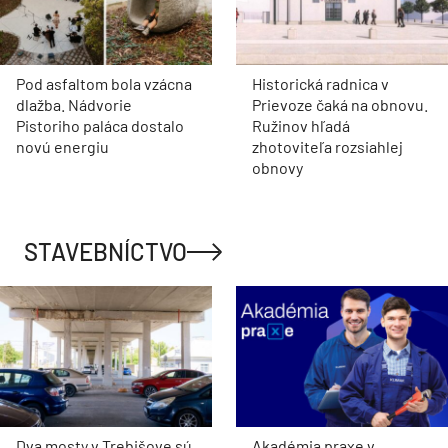
Pod asfaltom bola vzácna
Historická radnica v
dlažba. Nádvorie
Prievoze čaká na obnovu.
Pistoriho paláca dostalo
Ružinov hľadá
novú energiu
zhotoviteľa rozsiahlej
obnovy
STAVEBNÍCTVO
Dva mosty v Trebišove sú
Akadémia praxe v