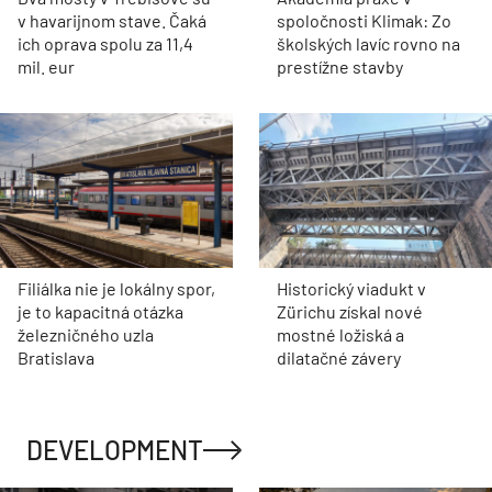
v havarijnom stave. Čaká
spoločnosti Klimak: Zo
ich oprava spolu za 11,4
školských lavíc rovno na
mil. eur
prestížne stavby
Filiálka nie je lokálny spor,
Historický viadukt v
je to kapacitná otázka
Zürichu získal nové
železničného uzla
mostné ložiská a
Bratislava
dilatačné závery
DEVELOPMENT