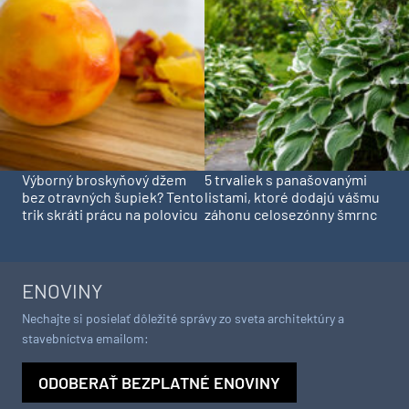
Výborný broskyňový džem
5 trvaliek s panašovanými
bez otravných šupiek? Tento
listami, ktoré dodajú vášmu
trik skráti prácu na polovicu
záhonu celosezónny šmrnc
ENOVINY
Nechajte si posielať dôležité správy zo sveta architektúry a
stavebníctva emailom:
ODOBERAŤ BEZPLATNÉ ENOVINY