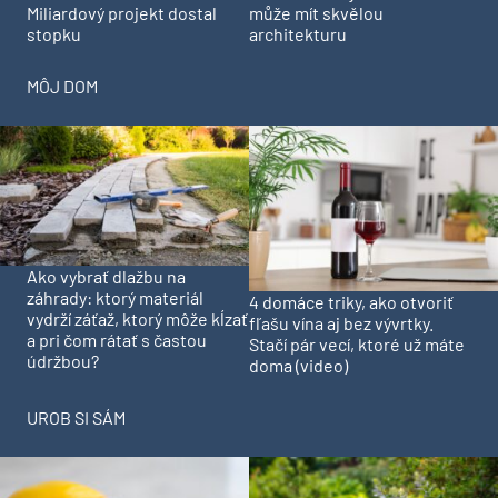
Miliardový projekt dostal
může mít skvělou
stopku
architekturu
MÔJ DOM
Ako vybrať dlažbu na
záhrady: ktorý materiál
4 domáce triky, ako otvoriť
vydrží záťaž, ktorý môže kĺzať
fľašu vína aj bez vývrtky.
a pri čom rátať s častou
Stačí pár vecí, ktoré už máte
údržbou?
doma (video)
UROB SI SÁM