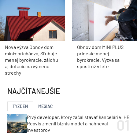
Nová výzva Obnov dom
Obnov dom MINI PLUS
mini+ prichádza. Sľubuje
prinesie menej
menej byrokracie, zálohu
byrokracie. Výzva sa
aj dotáciu na výmenu
spustí už v lete
strechy
NAJČÍTANEJŠIE
TÝŽDEŇ
MESIAC
Prvý developer, ktorý začal stavať kancelárie: HB
Reavis zmenil biznis model a nahneval
investorov