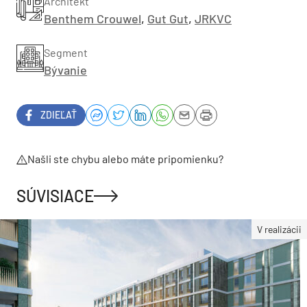
Architekt
Benthem Crouwel
,
Gut Gut
,
JRKVC
Segment
Bývanie
ZDIEĽAŤ
Našli ste chybu alebo máte pripomienku?
SÚVISIACE
V realizácii