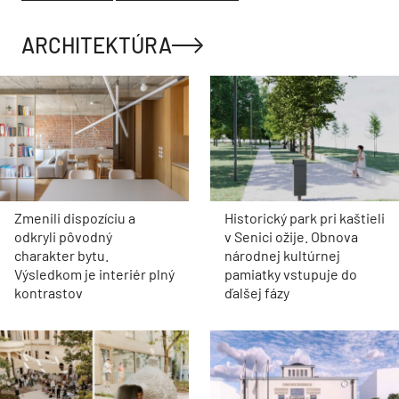
ARCHITEKTÚRA
Zmenili dispozíciu a
Historický park pri kaštieli
odkryli pôvodný
v Senici ožije. Obnova
charakter bytu.
národnej kultúrnej
Výsledkom je interiér plný
pamiatky vstupuje do
kontrastov
ďalšej fázy