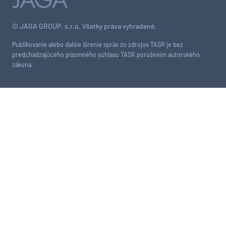
© JAGA GROUP, s.r.o. Všetky práva vyhradené.
Publikovanie alebo ďalšie šírenie správ zo zdrojov TASR je bez
predchádzajúceho písomného súhlasu TASR porušením autorského
zákona.