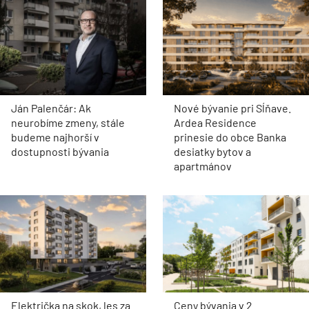
Ján Palenčár: Ak
Nové bývanie pri Sĺňave.
neurobíme zmeny, stále
Ardea Residence
budeme najhorší v
prinesie do obce Banka
dostupnosti bývania
desiatky bytov a
apartmánov
Električka na skok, les za
Ceny bývania v 2.