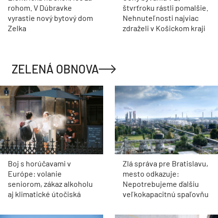
rohom. V Dúbravke
štvrťroku rástli pomalšie.
vyrastie nový bytový dom
Nehnuteľnosti najviac
Zelka
zdraželi v Košickom kraji
ZELENÁ OBNOVA
Boj s horúčavami v
Zlá správa pre Bratislavu,
Európe: volanie
mesto odkazuje:
seniorom, zákaz alkoholu
Nepotrebujeme ďalšiu
aj klimatické útočiská
veľkokapacitnú spaľovňu