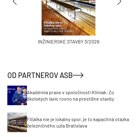
INŽINIERSKE STAVBY 3/2026
OD PARTNEROV ASB
Akadémia praxe v spoločnosti Klimak: Zo
školských lavíc rovno na prestížne stavby
Filiálka nie je lokálny spor, je to kapacitná otázka
železničného uzla Bratislava