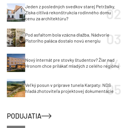
Jeden z posledných svedkov starej Petržalky.
Získa citlivá rekonštrukcia rodinného domu
cenu za architektúru?
Pod asfaltom bola vzácna dlažba. Nádvorie
Pistoriho paláca dostalo novú energiu
Nový internát pre stovky študentov? Žiar nad
Hronom chce prilákať mladých z celého regiónu
Veľký posun v príprave tunela Karpaty: NDS
hľadá zhotoviteľa projektovej dokumentácie
PODUJATIA