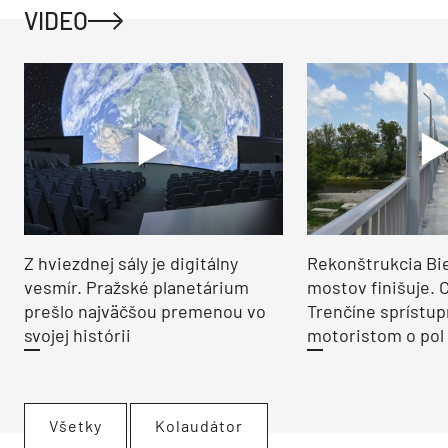
VIDEO
Z hviezdnej sály je digitálny
Rekonštrukcia Bi
vesmír. Pražské planetárium
mostov finišuje. 
prešlo najväčšou premenou vo
Trenčíne sprístup
svojej histórii
motoristom o pol 
Všetky
Kolaudátor