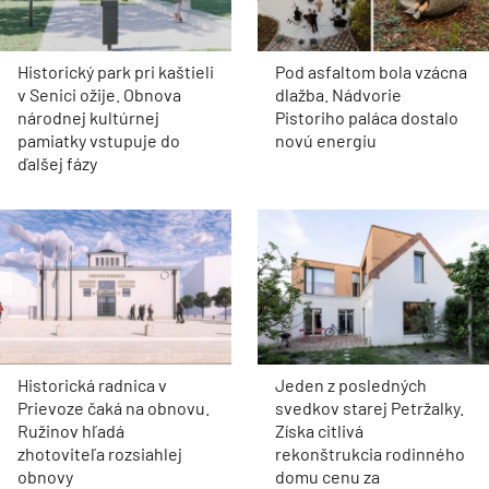
Historický park pri kaštieli
Pod asfaltom bola vzácna
v Senici ožije. Obnova
dlažba. Nádvorie
národnej kultúrnej
Pistoriho paláca dostalo
pamiatky vstupuje do
novú energiu
ďalšej fázy
Historická radnica v
Jeden z posledných
Prievoze čaká na obnovu.
svedkov starej Petržalky.
Ružinov hľadá
Získa citlivá
zhotoviteľa rozsiahlej
rekonštrukcia rodinného
obnovy
domu cenu za