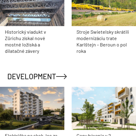
Historický viadukt v
Stroje Swietelsky skrátili
Zürichu získal nové
modernizáciu trate
mostné ložiská a
Karlštejn – Beroun o pol
dilatačné závery
roka
DEVELOPMENT
Električka na skok, les za
Ceny bývania v 2.