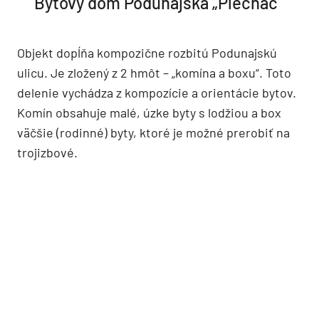
Bytový dom Podunajská „Plecháč“
Objekt dopĺňa kompozične rozbitú Podunajskú
ulicu. Je zložený z 2 hmôt – „komína a boxu“. Toto
delenie vychádza z kompozície a orientácie bytov.
Komín obsahuje malé, úzke byty s lodžiou a box
väčšie (rodinné) byty, ktoré je možné prerobiť na
trojizbové.