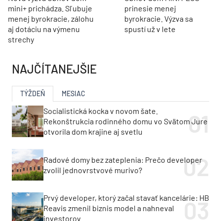
mini+ prichádza. Sľubuje
prinesie menej
menej byrokracie, zálohu
byrokracie. Výzva sa
aj dotáciu na výmenu
spustí už v lete
strechy
NAJČÍTANEJŠIE
TÝŽDEŇ
MESIAC
Socialistická kocka v novom šate.
Rekonštrukcia rodinného domu vo Svätom Jure
otvorila dom krajine aj svetlu
Radové domy bez zateplenia: Prečo developer
zvolil jednovrstvové murivo?
Prvý developer, ktorý začal stavať kancelárie: HB
Reavis zmenil biznis model a nahneval
investorov