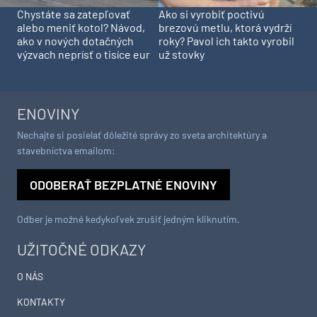
Chystáte sa zatepľovať
Ako si vyrobiť poctivú
alebo meniť kotol? Návod,
brezovú metlu, ktorá vydrží
ako v nových dotačných
roky? Pavol ich takto vyrobil
výzvach neprísť o tisíce eur
už stovky
ENOVINY
Nechajte si posielať dôležité správy zo sveta architektúry a
stavebníctva emailom:
ODOBERAŤ BEZPLATNÉ ENOVINY
Odber je možné kedykoľvek zrušiť jedným kliknutím.
UŽITOČNÉ ODKAZY
O NÁS
KONTAKTY