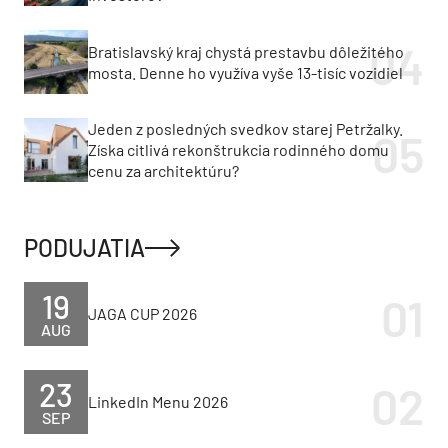
Bratislavský kraj chystá prestavbu dôležitého
mosta. Denne ho využíva vyše 13-tisíc vozidiel
Jeden z posledných svedkov starej Petržalky.
Získa citlivá rekonštrukcia rodinného domu
cenu za architektúru?
PODUJATIA
19
JAGA CUP 2026
AUG
23
LinkedIn Menu 2026
SEP