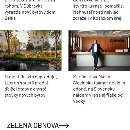
rohom. V Dúbravke
štvrťroku rástli pomalšie.
vyrastie nový bytový dom
Nehnuteľnosti najviac
Zelka
zdraželi v Košickom kraji
Projekt Rakyta napreduje.
Marián Hlavačka: V
Lucron spustil predaj
Slovinsku takmer nevidím
ďalšej etapy a chystá
odpad, na Slovensku
stovky nových bytov
nájdem v lese aj fľaše od
vodky
ZELENÁ OBNOVA