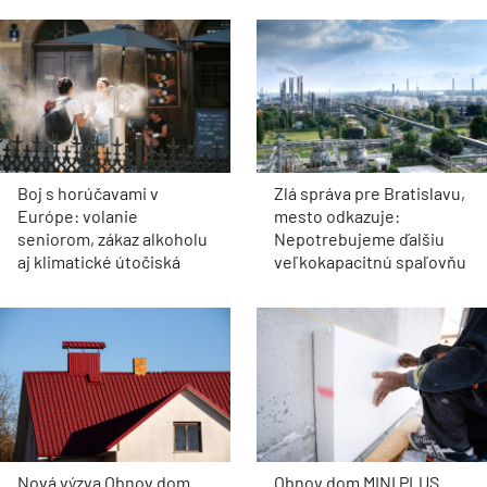
Boj s horúčavami v
Zlá správa pre Bratislavu,
Európe: volanie
mesto odkazuje:
seniorom, zákaz alkoholu
Nepotrebujeme ďalšiu
aj klimatické útočiská
veľkokapacitnú spaľovňu
Nová výzva Obnov dom
Obnov dom MINI PLUS