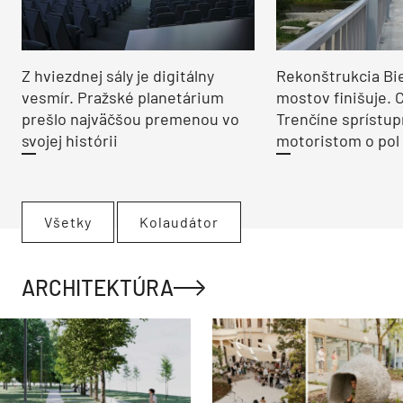
Z hviezdnej sály je digitálny
Rekonštrukcia Bi
vesmír. Pražské planetárium
mostov finišuje. 
prešlo najväčšou premenou vo
Trenčíne sprístup
svojej histórii
motoristom o pol 
Všetky
Kolaudátor
ARCHITEKTÚRA