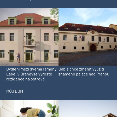
Bydlení mezi dvěma rameny
Babiš chce změnit využití
Labe. V Brandýse vyroste
známého paláce nad Prahou
rezidence na ostrově
MÔJ DOM