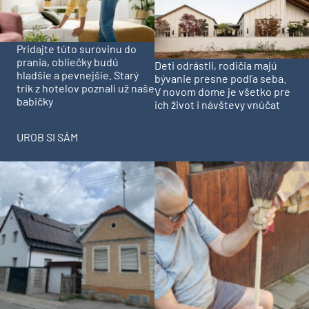
Pridajte túto surovinu do
prania, obliečky budú
Deti odrástli, rodičia majú
hladšie a pevnejšie. Starý
bývanie presne podľa seba.
trik z hotelov poznali už naše
V novom dome je všetko pre
babičky
ich život i návštevy vnúčat
UROB SI SÁM