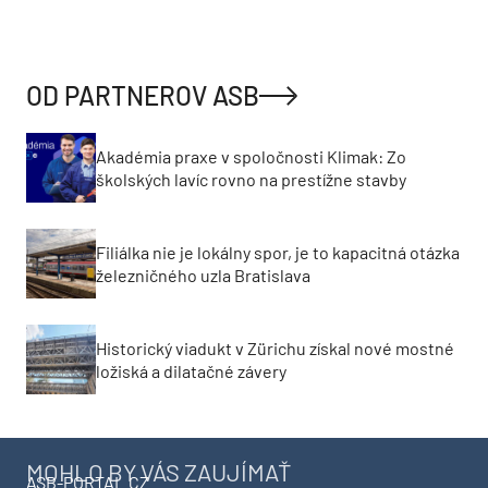
OD PARTNEROV ASB
Akadémia praxe v spoločnosti Klimak: Zo
školských lavíc rovno na prestížne stavby
Filiálka nie je lokálny spor, je to kapacitná otázka
železničného uzla Bratislava
Historický viadukt v Zürichu získal nové mostné
ložiská a dilatačné závery
MOHLO BY VÁS ZAUJÍMAŤ
ASB-PORTAL.CZ