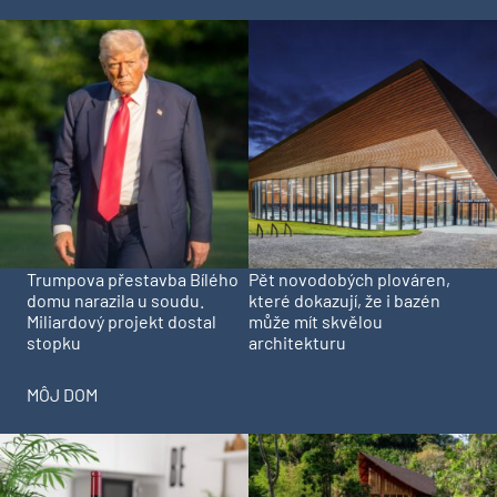
Trumpova přestavba Bílého
Pět novodobých plováren,
domu narazila u soudu.
které dokazují, že i bazén
Miliardový projekt dostal
může mít skvělou
stopku
architekturu
MÔJ DOM