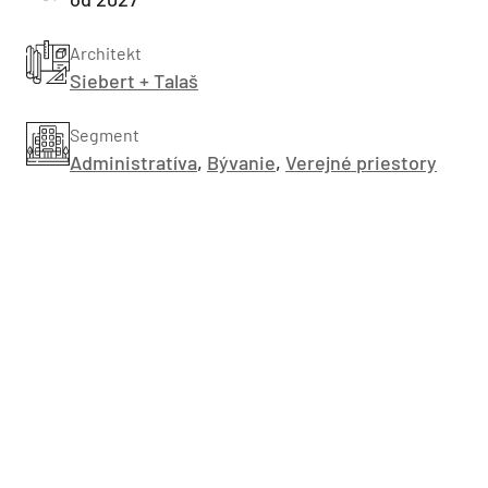
Architekt
Siebert + Talaš
Segment
Administratíva
,
Bývanie
,
Verejné priestory