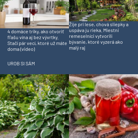
Žije pri lese, chová sliepky a
uspáva ju rieka. Miestni
4 domáce triky, ako otvoriť
remeselníci vytvorili
fľašu vína aj bez vývrtky.
bývanie, ktoré vyzerá ako
Stačí pár vecí, ktoré už máte
malý raj
doma (video)
UROB SI SÁM