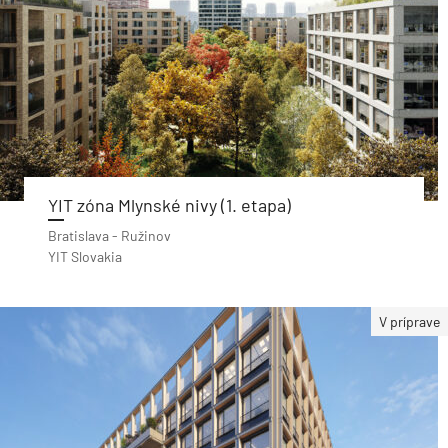
YIT zóna Mlynské nivy (1. etapa)
Bratislava - Ružinov
YIT Slovakia
V príprave