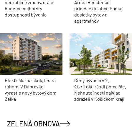
neurobíme zmeny, stále
Ardea Residence
budeme najhorší v
prinesie do obce Banka
dostupnosti bývania
desiatky bytov a
apartmánov
Električka na skok, les za
Ceny bývania v 2.
rohom. V Dúbravke
štvrťroku rástli pomalšie.
vyrastie nový bytový dom
Nehnuteľnosti najviac
Zelka
zdraželi v Košickom kraji
ZELENÁ OBNOVA