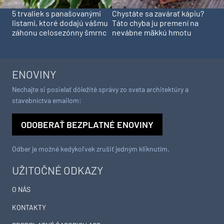
5 trvaliek s panašovanými
Chystáte sa zavárať kápiu?
listami, ktoré dodajú vášmu
Táto chyba ju premení na
záhonu celosezónny šmrnc
nevábne mäkkú hmotu
ENOVINY
Nechajte si posielať dôležité správy zo sveta architektúry a
stavebníctva emailom:
ODOBERAŤ BEZPLATNÉ ENOVINY
Odber je možné kedykoľvek zrušiť jedným kliknutím.
UŽITOČNÉ ODKAZY
O NÁS
KONTAKTY