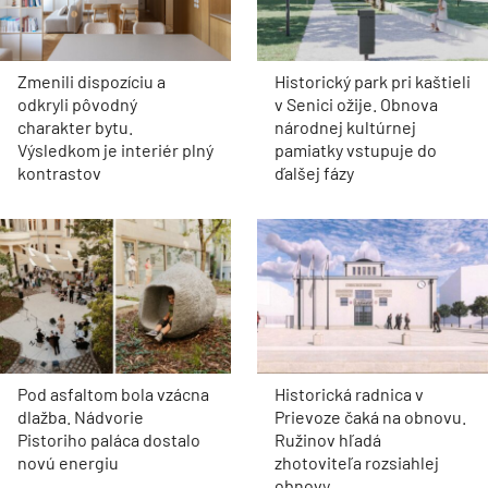
Zmenili dispozíciu a
Historický park pri kaštieli
odkryli pôvodný
v Senici ožije. Obnova
charakter bytu.
národnej kultúrnej
Výsledkom je interiér plný
pamiatky vstupuje do
kontrastov
ďalšej fázy
Pod asfaltom bola vzácna
Historická radnica v
dlažba. Nádvorie
Prievoze čaká na obnovu.
Pistoriho paláca dostalo
Ružinov hľadá
novú energiu
zhotoviteľa rozsiahlej
obnovy