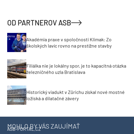
OD PARTNEROV ASB
Akadémia praxe v spoločnosti Klimak: Zo
školských lavíc rovno na prestížne stavby
Filiálka nie je lokálny spor, je to kapacitná otázka
železničného uzla Bratislava
Historický viadukt v Zürichu získal nové mostné
ložiská a dilatačné závery
MOHLO BY VÁS ZAUJÍMAŤ
ASB-PORTAL.CZ