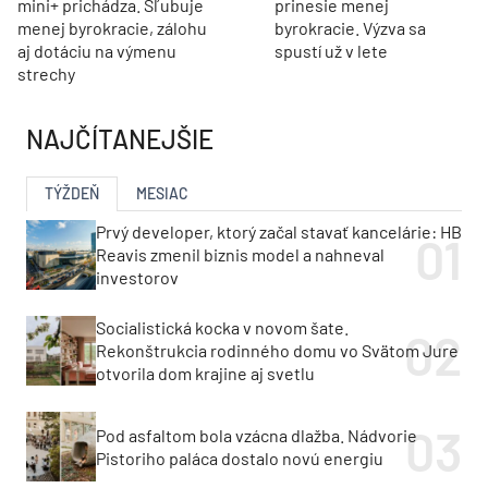
mini+ prichádza. Sľubuje
prinesie menej
menej byrokracie, zálohu
byrokracie. Výzva sa
aj dotáciu na výmenu
spustí už v lete
strechy
NAJČÍTANEJŠIE
TÝŽDEŇ
MESIAC
Prvý developer, ktorý začal stavať kancelárie: HB
Reavis zmenil biznis model a nahneval
investorov
Socialistická kocka v novom šate.
Rekonštrukcia rodinného domu vo Svätom Jure
otvorila dom krajine aj svetlu
Pod asfaltom bola vzácna dlažba. Nádvorie
Pistoriho paláca dostalo novú energiu