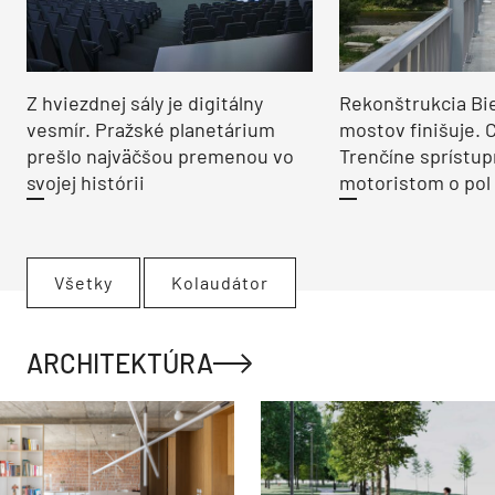
Z hviezdnej sály je digitálny
Rekonštrukcia Bi
vesmír. Pražské planetárium
mostov finišuje. 
prešlo najväčšou premenou vo
Trenčíne sprístup
svojej histórii
motoristom o pol 
Všetky
Kolaudátor
ARCHITEKTÚRA