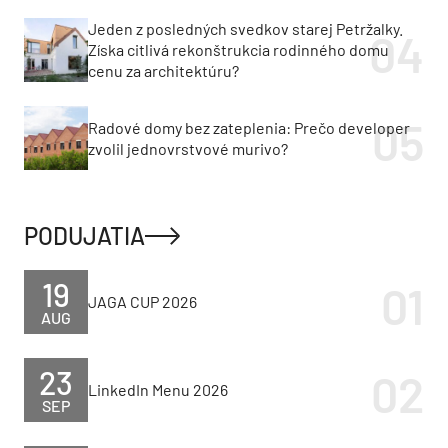
Jeden z posledných svedkov starej Petržalky.
Získa citlivá rekonštrukcia rodinného domu
cenu za architektúru?
Radové domy bez zateplenia: Prečo developer
zvolil jednovrstvové murivo?
PODUJATIA
19
JAGA CUP 2026
AUG
23
LinkedIn Menu 2026
SEP