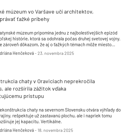
ké múzeum vo Varšave učí architektov,
právať ťažké príbehy
atynské múzeum pripomína jednu z najbolestivejších epizód
oľskej histórie, ktorá sa odohrala počas druhej svetovej vojny.
e zároveň dôkazom, že aj o ťažkých témach môže miesto
vedčiť s úctou a priestorom na reflexiu. Robí tak aj pomocou
driána Henčeková
-
23. novembra 2025
oužitých materiálov či celkovým zasadením do prírodného
rostredia.
rukcia chaty v Oraviciach neprekročila
, ale rozšírila zážitok vďaka
tujúcemu prístupu
ekonštrukcia chaty na severnom Slovensku otvára výhľady do
rajiny, rešpektuje už zastavanú plochu, ale i napriek tomu
ozširuje jej kapacitu. Vertikálne.
driána Henčeková
-
18. novembra 2025