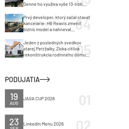
Denne ho využíva vyše 13-tisíc
vozidiel
Prvý developer, ktorý začal stavať
kancelárie: HB Reavis zmenil
biznis model a nahneval
investorov
Jeden z posledných svedkov
starej Petržalky. Získa citlivá
rekonštrukcia rodinného domu
cenu za architektúru?
PODUJATIA
19
JAGA CUP 2026
AUG
23
LinkedIn Menu 2026
SEP