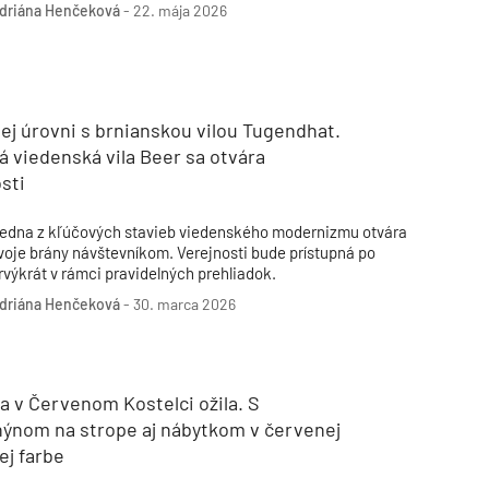
ompletne opraviť všetky pôvodné kláštorné objekty vrátane
driána Henčeková
-
22. mája 2026
TZB HAUSTECHNIK 3/2026
everného nádvoria, Rajského dvora a záhrady. Vytvorí sa tak
riestor na odpočinok, kreativitu, prácu aj kultúru.
ej úrovni s brnianskou vilou Tugendhat.
á viedenská vila Beer sa otvára
sti
edna z kľúčových stavieb viedenského modernizmu otvára
voje brány návštevníkom. Verejnosti bude prístupná po
rvýkrát v rámci pravidelných prehliadok.
driána Henčeková
-
30. marca 2026
a v Červenom Kostelci ožila. S
hýnom na strope aj nábytkom v červenej
ej farbe