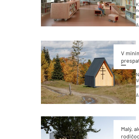
K
n
a
o
A
p
V minim
prespať
N
V
m
A
Malý, a
rodičoc