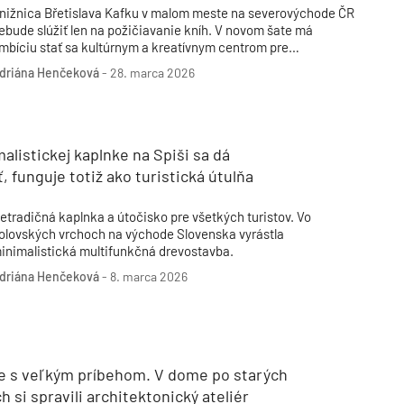
nižnica Břetislava Kafku v malom meste na severovýchode ČR
ebude slúžiť len na požičiavanie kníh. V novom šate má
mbíciu stať sa kultúrnym a kreatívnym centrom pre
byvateľov. O jej novú podobu sa postarali architekti z
driána Henčeková
-
28. marca 2026
ražského štúdia Papundekl.
alistickej kaplnke na Spiši sa dá
, funguje totiž ako turistická útulňa
etradičná kaplnka a útočisko pre všetkých turistov. Vo
olovských vrchoch na východe Slovenska vyrástla
inimalistická multifunkčná drevostavba.
driána Henčeková
-
8. marca 2026
le s veľkým príbehom. V dome po starých
h si spravili architektonický ateliér