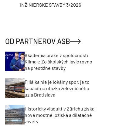
INŽINIERSKE STAVBY 3/2026
ASB
OD PARTNEROV ASB
Akadémia praxe v spoločnosti
Klimak: Zo školských lavíc rovno
na prestížne stavby
Filiálka nie je lokálny spor, je to
kapacitná otázka železničného
uzla Bratislava
Historický viadukt v Zürichu získal
nové mostné ložiská a dilatačné
závery