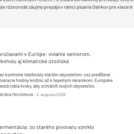
Inžinierske siete
Solárne kolektor
e rôznorodé záujmy prepája v rámci písania článkov pre viaceré p
Interiérový dizajn
Bonusy Klubu ASB
Urbanizmus
Manažérsky k
Stavebná technika
orúčavami v Európe: volanie seniorom,
lkoholu aj klimatické útočiská
ez kontrolné telefonáty starším obyvateľom, cez predĺžené
tváracie hodiny knižníc až k tepelným náramkom. Európske
está robia kroky, aby ochránili svojich obyvateľov.
driána Henčeková
-
3. augusta 2026
ermentácia: zo starého pivovaru vzniklo