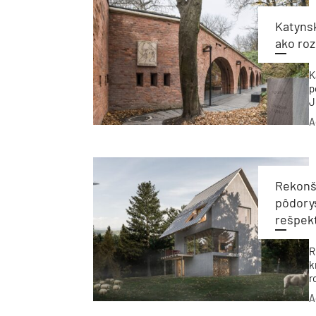
Katyns
ako roz
K
p
J
s
A
p
p
Rekonšt
pôdorys
rešpek
R
k
r
A