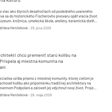
na kultúru
o viac ako štyroch desaťročiach od posledného uvareného
iva sa do historického Fischerovho pivovaru opäť vracia život.
úzeum, knižnica, umelecká škola, ateliéry, keramická dielňa,
aviareň, reštaurácia aj to pivo. To všetko dnes nájdete v
driána Henčeková
-
29. júna 2026
ovom kultúrnom centre mesta Kralupy nad Vltavou, ktoré po
ozsiahlej rekonštrukcii otvorilo svoje brány v marci tohto roka.
rchitekti chcú premeniť starú kolibu na
Prispela aj miestna komunita na
aní
niciatíva vzišla priamo z miestnej komunity, ktorej cieľom je
achovať kolibu ako pripomienku tradičnej architektúry na
evernom Podpoľaní a zároveň jej vdýchnuť nový život. Projekt
ovovznikajúcej Kolibosauny v obci Strelníky zastrešuje
driána Henčeková
-
28. mája 2026
bčianske združenie Krajšia Šajba a o architektonický návrh
restavby sa postaralo štúdio guča architektúry. Na jej
remenu prispela verejnosť viac ako štyrmi tisícmi eur v rámci
obročinnej zbierky.