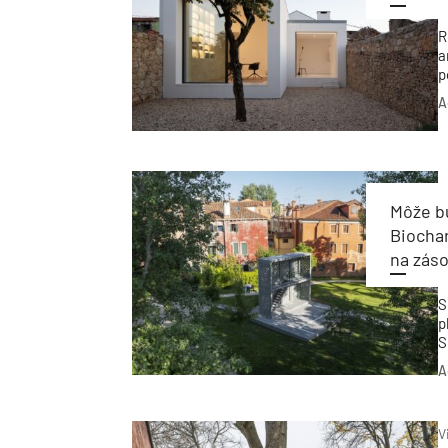
R
a
p
p
A
a
Môže b
Biocha
na záso
S
p
S
N
A
V