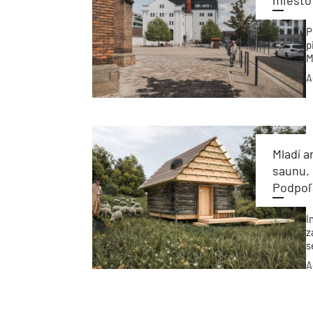
miesto 
P
p
M
k
A
n
r
Mladí a
saunu. 
Podpoľ
I
z
s
n
A
o
p
p
d