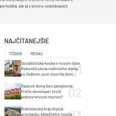
y
Klimatizácia a vetranie
eriodiká, ale aj v enviro-vzdelávacích
urz Milan Murcka
NAJČÍTANEJŠIE
TÝŽDEŇ
MESIAC
Socialistická kocka v novom šate.
Rekonštrukcia rodinného domu
vo Svätom Jure otvorila dom
krajine aj svetlu
Radové domy bez zateplenia:
Prečo developer zvolil
jednovrstvové murivo?
Bratislavský kraj chystá
prestavbu dôležitého mosta.