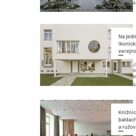
k
A
s
p
Na jedn
Ikonick
verejno
J
s
p
A
Knižnic
baldac
a ružov