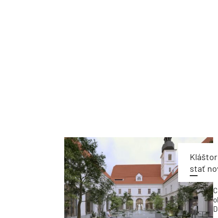
Kláštor
stať no
C
o
D