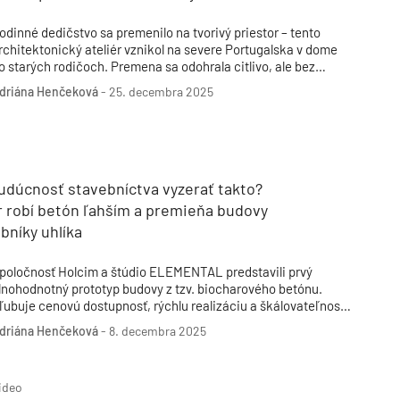
odinné dedičstvo sa premenilo na tvorivý priestor – tento
rchitektonický ateliér vznikol na severe Portugalska v dome
o starých rodičoch. Premena sa odohrala citlivo, ale bez
rehnanej nostalgie. Dominantnými materiálmi sa stali kameň
driána Henčeková
-
25. decembra 2025
 drevo.
udúcnosť stavebníctva vyzerať takto?
r robí betón ľahším a premieňa budovy
bníky uhlíka
poločnosť Holcim a štúdio ELEMENTAL predstavili prvý
lnohodnotný prototyp budovy z tzv. biocharového betónu.
ľubuje cenovú dostupnosť, rýchlu realizáciu a škálovateľnosť.
avyše je ekologickejšou alternatívou stavebného materiálu.
driána Henčeková
-
8. decembra 2025
ideo