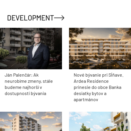
DEVELOPMENT
Ján Palenčár: Ak
Nové bývanie pri Sĺňave.
neurobíme zmeny, stále
Ardea Residence
budeme najhorší v
prinesie do obce Banka
dostupnosti bývania
desiatky bytov a
apartmánov