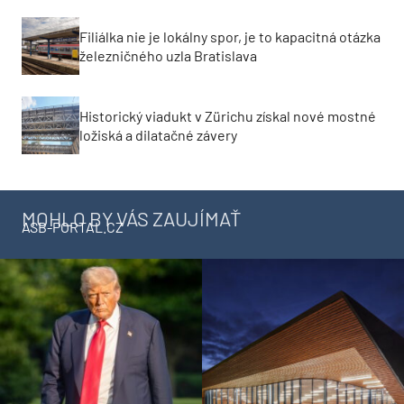
Filiálka nie je lokálny spor, je to kapacitná otázka
železničného uzla Bratislava
Historický viadukt v Zürichu získal nové mostné
ložiská a dilatačné závery
MOHLO BY VÁS ZAUJÍMAŤ
ASB-PORTAL.CZ