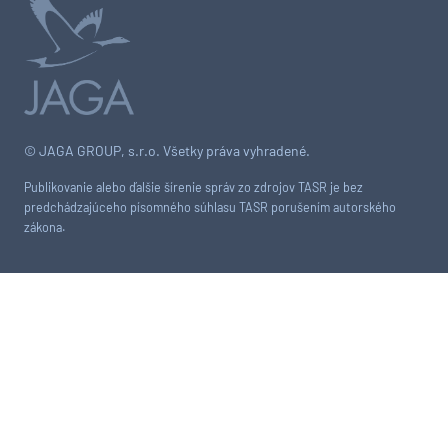
© JAGA GROUP, s.r.o. Všetky práva vyhradené.
Publikovanie alebo ďalšie šírenie správ zo zdrojov TASR je bez
predchádzajúceho písomného súhlasu TASR porušením autorského
zákona.