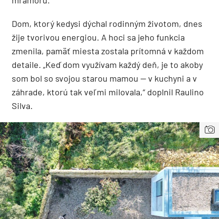
Dom, ktorý kedysi dýchal rodinným životom, dnes
žije tvorivou energiou. A hoci sa jeho funkcia
zmenila, pamäť miesta zostala prítomná v každom
detaile. „Keď dom využívam každý deň, je to akoby
som bol so svojou starou mamou — v kuchyni a v
záhrade, ktorú tak veľmi milovala,“ doplnil Raulino
Silva.