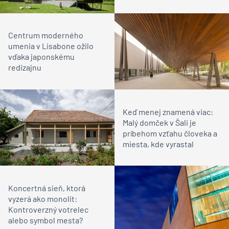
Centrum moderného
umenia v Lisabone ožilo
vďaka japonskému
redizajnu
Keď menej znamená viac:
Malý domček v Šali je
príbehom vzťahu človeka a
miesta, kde vyrastal
Koncertná sieň, ktorá
vyzerá ako monolit:
Kontroverzný votrelec
alebo symbol mesta?