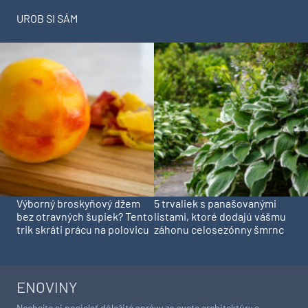
UROB SI SÁM
Výborný broskyňový džem
5 trvaliek s panašovanými
bez otravných šupiek? Tento
listami, ktoré dodajú vášmu
trik skráti prácu na polovicu
záhonu celosezónny šmrnc
ENOVINY
Nechajte si posielať dôležité správy zo sveta architektúry a