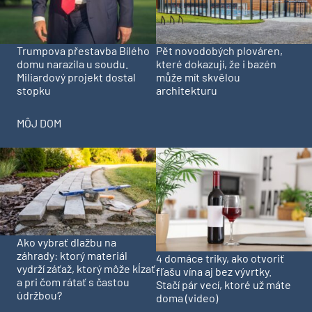
Trumpova přestavba Bílého
Pět novodobých plováren,
domu narazila u soudu.
které dokazují, že i bazén
Miliardový projekt dostal
může mít skvělou
stopku
architekturu
MÔJ DOM
Ako vybrať dlažbu na
záhrady: ktorý materiál
4 domáce triky, ako otvoriť
vydrží záťaž, ktorý môže kĺzať
fľašu vína aj bez vývrtky.
a pri čom rátať s častou
Stačí pár vecí, ktoré už máte
údržbou?
doma (video)