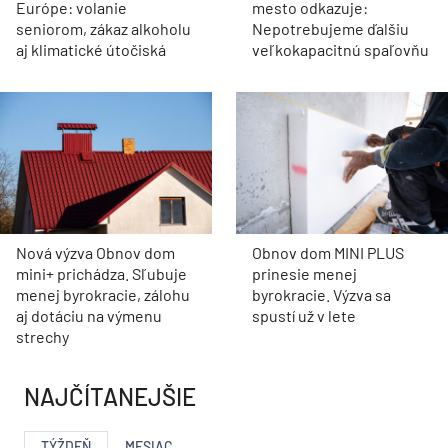
Európe: volanie
mesto odkazuje:
seniorom, zákaz alkoholu
Nepotrebujeme ďalšiu
aj klimatické útočiská
veľkokapacitnú spaľovňu
Nová výzva Obnov dom
Obnov dom MINI PLUS
mini+ prichádza. Sľubuje
prinesie menej
menej byrokracie, zálohu
byrokracie. Výzva sa
aj dotáciu na výmenu
spustí už v lete
strechy
NAJČÍTANEJŠIE
TÝŽDEŇ
MESIAC