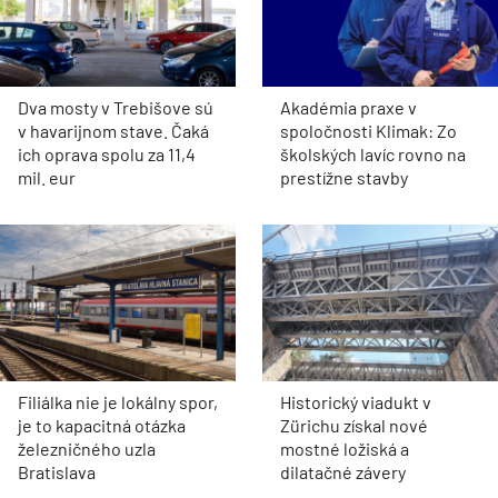
Dva mosty v Trebišove sú
Akadémia praxe v
v havarijnom stave. Čaká
spoločnosti Klimak: Zo
ich oprava spolu za 11,4
školských lavíc rovno na
mil. eur
prestížne stavby
Filiálka nie je lokálny spor,
Historický viadukt v
je to kapacitná otázka
Zürichu získal nové
železničného uzla
mostné ložiská a
Bratislava
dilatačné závery