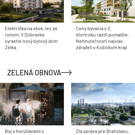
Električka na skok, les za
Ceny bývania v 2.
rohom. V Dúbravke
štvrťroku rástli pomalšie.
vyrastie nový bytový dom
Nehnuteľnosti najviac
Zelka
zdraželi v Košickom kraji
ZELENÁ OBNOVA
Boj s horúčavami v
Zlá správa pre Bratislavu,