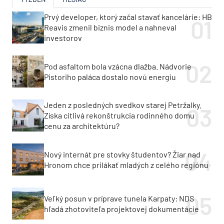
Prvý developer, ktorý začal stavať kancelárie: HB
Reavis zmenil biznis model a nahneval
investorov
Pod asfaltom bola vzácna dlažba. Nádvorie
Pistoriho paláca dostalo novú energiu
Jeden z posledných svedkov starej Petržalky.
Získa citlivá rekonštrukcia rodinného domu
cenu za architektúru?
Nový internát pre stovky študentov? Žiar nad
Hronom chce prilákať mladých z celého regiónu
Veľký posun v príprave tunela Karpaty: NDS
hľadá zhotoviteľa projektovej dokumentácie