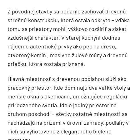
Z pôvodnej stavby sa podarilo zachovať drevenú
strešnú konštrukciu, ktorá ostala odkrytá – vďaka
tomu sa priestory mohli výškovo rozšíriť a získať
vzdušnejší charakter. V starej kuchyni dodnes
nájdeme autentické prvky ako pec na drevo
,
otvorený komín , masívne žulové múry a drevenú
priečku, ktorá zostala priznaná.
Hlavná miestnosť s drevenou podlahou slúži ako
pracovný priestor, kde dominujú dva veľké stoly a
menšie okná s okenicami, umožňujúce reguláciu
prirodzeného svetla. Ide o jediný priestor na
druhom poschodí – všetky ostatné miestnosti sa
nachádzajú na prízemí v úrovni záhrady, podlahy v
nich sú vyhotovené z elegantného bieleho
mramoru.