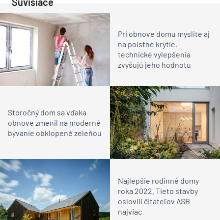
Súvisiace
Pri obnove domu myslite aj
na poistné krytie,
technické vylepšenia
zvyšujú jeho hodnotu
Storočný dom sa vďaka
obnove zmenil na moderné
bývanie obklopené zeleňou
Najlepšie rodinné domy
roka 2022. Tieto stavby
oslovili čitateľov ASB
najviac