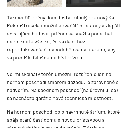
Takmer 90-ročný dom dostal minulý rok nový šat.
Rekonštrukcia umožnila zväčšiť priestory a zlepšiť
existujúcu budovu, pričom sa snažila ponechať
nedotknuté všetko, čo sa dalo, bez
reprodukovania či napodobňovania starého, aby
sa predišlo falošnému historizmu.
Veľmi skalnatý terén umožnil rozšírenie len na
hornom poschodí smerom dozadu, je zarovnané s
nádvorím. Na spodnom poschodí (na úrovni ulice)
sa nachádza garáž a nová technická miestnosť.
Na hornom poschodí bolo navrhnuté átrium, ktoré
spája starú časť domu s novou prístavbou a
zároveň definuje vstup do štúdia. Z átria sa