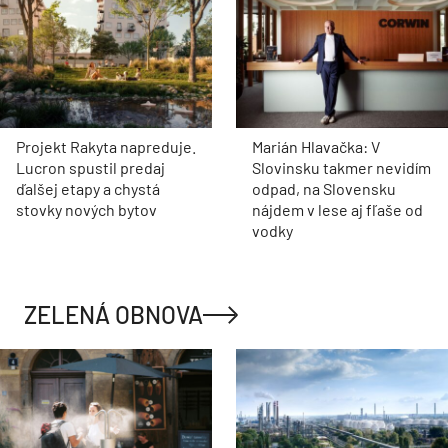
Projekt Rakyta napreduje.
Marián Hlavačka: V
Lucron spustil predaj
Slovinsku takmer nevidím
ďalšej etapy a chystá
odpad, na Slovensku
stovky nových bytov
nájdem v lese aj fľaše od
vodky
ZELENÁ OBNOVA