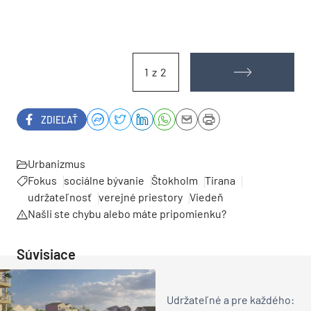
1 z 2
ZDIEĽAŤ
Urbanizmus
Fokus
sociálne bývanie
Štokholm
Tirana
udržateľnosť
verejné priestory
Viedeň
Našli ste chybu alebo máte pripomienku?
Súvisiace
Udržateľné a pre každého: