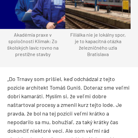
Akadémia praxe v
Filiálka nie je lokálny spor,
spoločnosti Klimak: Zo
je to kapacitná otázka
školských lavíc rovno na
železničného uzla
prestížne stavby
Bratislava
„Do Trnavy som prišiel, keď odchádzal z tejto
pozície architekt Tomáš Guniš. Doteraz sme veľmi
dobrí kamaráti. Myslím si, že veľmi dobre
naštartoval procesy a zmenil kurz tejto lode. Je
pravda, že bol na tej pozícii veľmi krátko a
nepodarilo sa mu, bohužiaľ, za taký krátky čas
dokončiť niektoré veci. Ale som veľmi rád