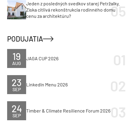
Jeden z posledných svedkov starej Petržalky.
Získa citlivá rekonštrukcia rodinného domu
cenu za architektúru?
PODUJATIA
19
JAGA CUP 2026
AUG
23
LinkedIn Menu 2026
SEP
24
Timber & Climate Resilience Forum 2026
SEP