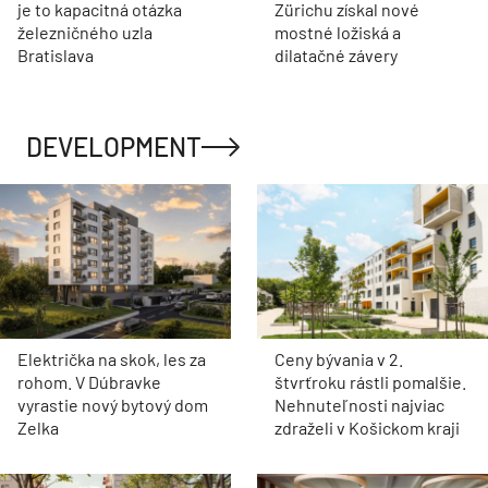
je to kapacitná otázka
Zürichu získal nové
železničného uzla
mostné ložiská a
Bratislava
dilatačné závery
DEVELOPMENT
Električka na skok, les za
Ceny bývania v 2.
rohom. V Dúbravke
štvrťroku rástli pomalšie.
vyrastie nový bytový dom
Nehnuteľnosti najviac
Zelka
zdraželi v Košickom kraji