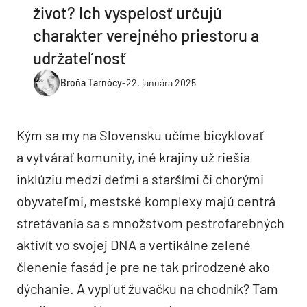
život? Ich vyspelosť určujú
charakter verejného priestoru a
udržateľnosť
Broňa Tarnócy
-
22. januára 2025
Kým sa my na Slovensku učíme bicyklovať
a vytvárať komunity, iné krajiny už riešia
inklúziu medzi deťmi a staršími či chorými
obyvateľmi, mestské komplexy majú centrá
stretávania sa s množstvom pestrofarebných
aktivít vo svojej DNA a vertikálne zelené
členenie fasád je pre ne tak prirodzené ako
dýchanie. A vypľuť žuvačku na chodník? Tam