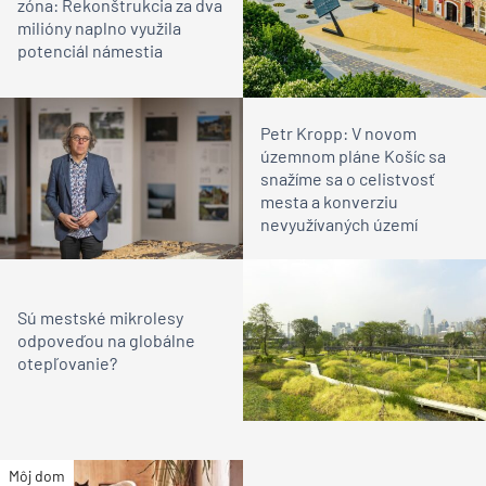
zóna: Rekonštrukcia za dva
milióny naplno využila
potenciál námestia
Petr Kropp: V novom
územnom pláne Košíc sa
snažíme sa o celistvosť
mesta a konverziu
nevyužívaných území
Sú mestské mikrolesy
odpoveďou na globálne
otepľovanie?
Môj dom