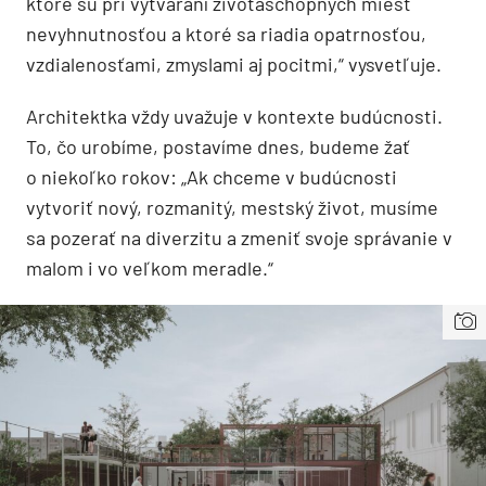
ktoré sú pri vytváraní životaschopných miest
nevyhnutnosťou a ktoré sa riadia opatrnosťou,
vzdialenosťami, zmyslami aj pocitmi,“ vysvetľuje.
Architektka vždy uvažuje v kontexte budúcnosti.
To, čo urobíme, postavíme dnes, budeme žať
o niekoľko rokov: „Ak chceme v budúcnosti
vytvoriť nový, rozmanitý, mestský život, musíme
sa pozerať na diverzitu a zmeniť svoje správanie v
malom i vo veľkom meradle.“