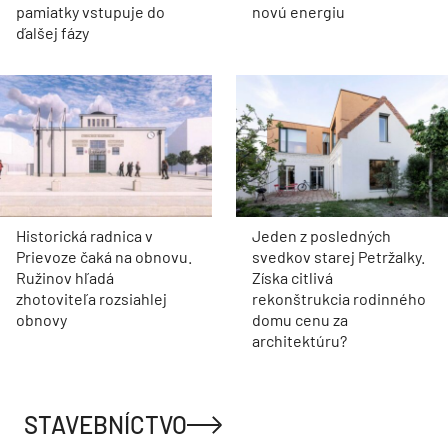
pamiatky vstupuje do
novú energiu
ďalšej fázy
Historická radnica v
Jeden z posledných
Prievoze čaká na obnovu.
svedkov starej Petržalky.
Ružinov hľadá
Získa citlivá
zhotoviteľa rozsiahlej
rekonštrukcia rodinného
obnovy
domu cenu za
architektúru?
STAVEBNÍCTVO