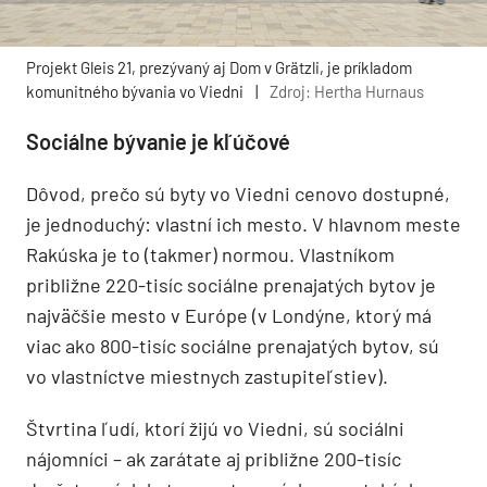
Projekt Gleis 21, prezývaný aj Dom v Grätzli, je príkladom
komunitného bývania vo Viedni
|
Zdroj: Hertha Hurnaus
Sociálne bývanie je kľúčové
Dôvod, prečo sú byty vo Viedni cenovo dostupné,
je jednoduchý: vlastní ich mesto. V hlavnom meste
Rakúska je to (takmer) normou. Vlastníkom
približne 220-tisíc sociálne prenajatých bytov je
najväčšie mesto v Európe (v Londýne, ktorý má
viac ako 800-tisíc sociálne prenajatých bytov, sú
vo vlastníctve miestnych zastupiteľstiev).
Štvrtina ľudí, ktorí žijú vo Viedni, sú sociálni
nájomníci – ak zarátate aj približne 200-tisíc