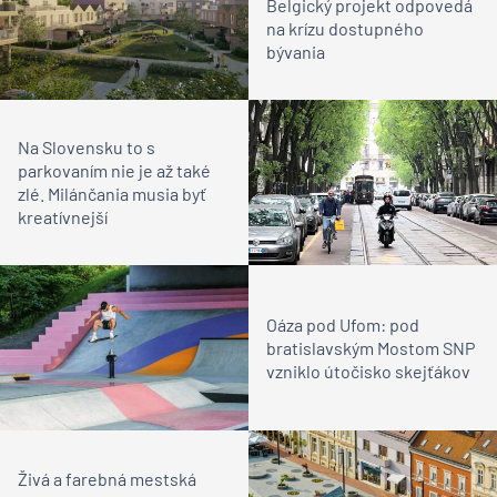
Belgický projekt odpovedá
na krízu dostupného
bývania
Na Slovensku to s
parkovaním nie je až také
zlé. Milánčania musia byť
kreatívnejší
Oáza pod Ufom: pod
bratislavským Mostom SNP
vzniklo útočisko skejťákov
Živá a farebná mestská