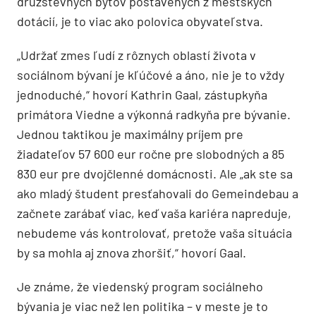
družstevných bytov postavených z mestských
dotácií, je to viac ako polovica obyvateľstva.
„Udržať zmes ľudí z rôznych oblastí života v
sociálnom bývaní je kľúčové a áno, nie je to vždy
jednoduché,“ hovorí Kathrin Gaal, zástupkyňa
primátora Viedne a výkonná radkyňa pre bývanie.
Jednou taktikou je maximálny príjem pre
žiadateľov 57 600 eur ročne pre slobodných a 85
830 eur pre dvojčlenné domácnosti. Ale „ak ste sa
ako mladý študent presťahovali do Gemeindebau a
začnete zarábať viac, keď vaša kariéra napreduje,
nebudeme vás kontrolovať, pretože vaša situácia
by sa mohla aj znova zhoršiť,“ hovorí Gaal.
Je známe, že viedenský program sociálneho
bývania je viac než len politika – v meste je to