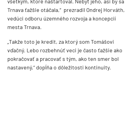
všetkým, ktoré naštartoval. Nebyť jeho, asi by sa
Trnava ťažšie otáčala,“ prezradil Ondrej Horváth,
vedúci odboru územného rozvoja a koncepcií
mesta Trnava.
„Takže toto je kredit, za ktorý som Tomášovi
vďačný. Lebo rozbehnúť veci je často ťažšie ako
pokračovať a pracovať s tým, ako ten smer bol
nastavený,“ dopĺňa o dôležitosti kontinuity.