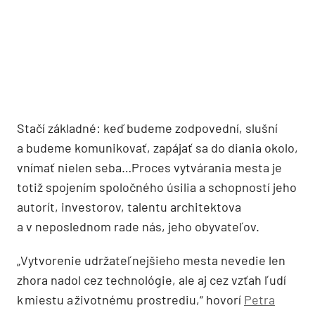
Stačí základné: keď budeme zodpovední, slušní
a budeme komunikovať, zapájať sa do diania okolo,
vnímať nielen seba…Proces vytvárania mesta je
totiž spojením spoločného úsilia a schopností jeho
autorít, investorov, talentu architektova
a v neposlednom rade nás, jeho obyvateľov.
„Vytvorenie udržateľnejšieho mesta nevedie len
zhora nadol cez technológie, ale aj cez vzťah ľudí
k miestu a životnému prostrediu,“ hovorí
Petra