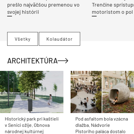
prešlo najväčšou premenou vo
Trenčíne sprístup
svojej histórii
motoristom o pol 
Všetky
Kolaudátor
ARCHITEKTÚRA
Historický park pri kaštieli
Pod asfaltom bola vzácna
v Senici ožije. Obnova
dlažba. Nádvorie
národnej kultúrnej
Pistoriho paláca dostalo