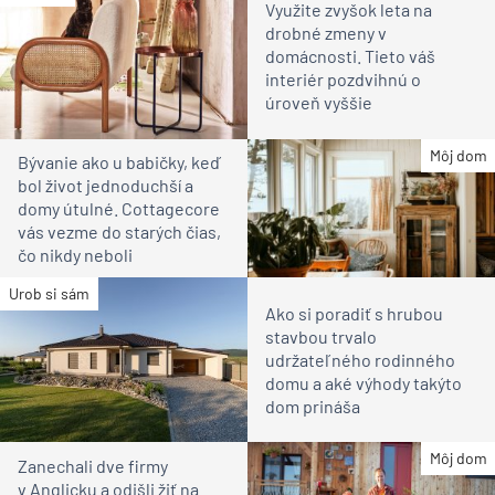
Využite zvyšok leta na
drobné zmeny v
domácnosti. Tieto váš
interiér pozdvihnú o
úroveň vyššie
Môj dom
Bývanie ako u babičky, keď
bol život jednoduchší a
domy útulné. Cottagecore
vás vezme do starých čias,
čo nikdy neboli
Urob si sám
Ako si poradiť s hrubou
stavbou trvalo
udržateľného rodinného
domu a aké výhody takýto
dom prináša
Môj dom
Zanechali dve firmy
v Anglicku a odišli žiť na