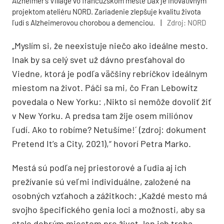
Alzheimer’s Village vo francúzskom meste Dax je inovatívnym
projektom ateliéru NORD. Zariadenie zlepšuje kvalitu života
ľudí s Alzheimerovou chorobou a demenciou.
|
Zdroj: NORD
„Myslím si, že neexistuje niečo ako ideálne mesto.
Inak by sa celý svet už dávno presťahoval do
Viedne, ktorá je podľa väčšiny rebríčkov ideálnym
miestom na život. Páči sa mi, čo Fran Lebowitz
povedala o New Yorku: ,Nikto si nemôže dovoliť žiť
v New Yorku. A predsa tam žije osem miliónov
ľudí. Ako to robíme? Netušíme!´ (zdroj: dokument
Pretend It’s a City, 2021),“ hovorí Petra Marko.
Mestá sú podľa nej priestorové a ľudia aj ich
prežívanie sú veľmi individuálne, založené na
osobných vzťahoch a zážitkoch: „Každé mesto má
svojho špecifického genia loci a možnosti, aby sa
stalo dobrým miestom pre život, len ich treba