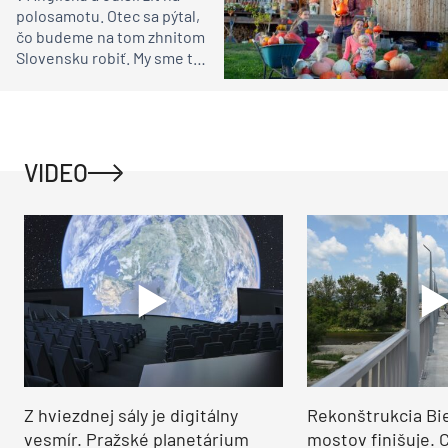
polosamotu. Otec sa pýtal,
čo budeme na tom zhnitom
Slovensku robiť. My sme to
videli inak, vravia
VIDEO
Z hviezdnej sály je digitálny
Rekonštrukcia Bi
vesmír. Pražské planetárium
mostov finišuje. 