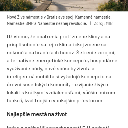
Nové Živé námestie v Bratislave spojí Kamenné námestie,
Námestie SNP a Námestie nežnej revolúcie.
|
Zdroj: MIB
Už vieme, že opatrenia proti zmene klímy a na
prispôsobenie sa tejto klimatickej zmene sa
nekončia na hraniciach budov. Šetrenie zdrojmi,
alternatívne energetické koncepcie, hospodárne
využívanie pôdy, nové spôsoby života a
inteligentná mobilita si vyžadujú koncepcie na
úrovni susedských komunít, rozvíjanie živých
lokalít s krátkymi vzdialenosťami, väčším mixom
funkcií, kvalitnejším vonkajším priestorom.
Najlepšie mestá na život
Index globálnej životaschopnosti EIU hodnotí