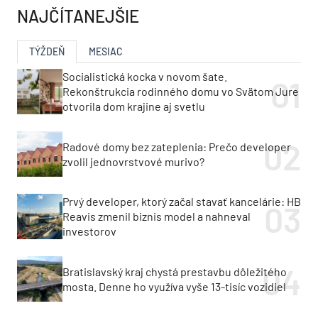
NAJČÍTANEJŠIE
TÝŽDEŇ
MESIAC
Socialistická kocka v novom šate.
Rekonštrukcia rodinného domu vo Svätom Jure
otvorila dom krajine aj svetlu
Radové domy bez zateplenia: Prečo developer
zvolil jednovrstvové murivo?
Prvý developer, ktorý začal stavať kancelárie: HB
Reavis zmenil biznis model a nahneval
investorov
Bratislavský kraj chystá prestavbu dôležitého
mosta. Denne ho využíva vyše 13-tisíc vozidiel