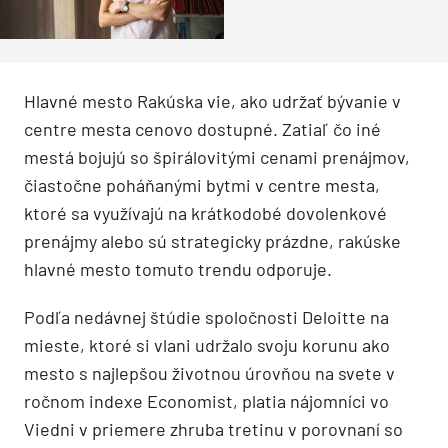
Hlavné mesto Rakúska vie, ako udržať bývanie v
centre mesta cenovo dostupné. Zatiaľ čo iné
mestá bojujú so špirálovitými cenami prenájmov,
čiastočne poháňanými bytmi v centre mesta,
ktoré sa využívajú na krátkodobé dovolenkové
prenájmy alebo sú strategicky prázdne, rakúske
hlavné mesto tomuto trendu odporuje.
Podľa nedávnej štúdie spoločnosti Deloitte na
mieste, ktoré si vlani udržalo svoju korunu ako
mesto s najlepšou životnou úrovňou na svete v
ročnom indexe Economist, platia nájomníci vo
Viedni v priemere zhruba tretinu v porovnaní so