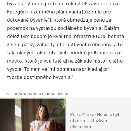
bývania. Viedeň preto od roku 2018 zaviedla novú
kategóriu územného plánovania („územie pre
dotované bývanie“), ktorá obmedzuje cenu za
pozemok na výstavbu sociálneho bývania. Ďalším
dôležitým bodom je kvalitná infraštruktúra, bohatá
zeleň, parky, záhrady, starostlivosť o občanov, a to
tak mladých, ako i starších. Viedeň je 15-minútové
mesto, ktoré je kvalitné aj na základe historického
vývoja. To nám veľmi pomáha napríklad aj pri
tvorbe dostupného bývania.“
Petra Marko: Musíme byť
otvorení aj ťažkým
diskusiám