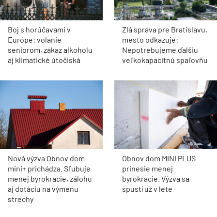
Boj s horúčavami v
Zlá správa pre Bratislavu,
Európe: volanie
mesto odkazuje:
seniorom, zákaz alkoholu
Nepotrebujeme ďalšiu
aj klimatické útočiská
veľkokapacitnú spaľovňu
Nová výzva Obnov dom
Obnov dom MINI PLUS
mini+ prichádza. Sľubuje
prinesie menej
menej byrokracie, zálohu
byrokracie. Výzva sa
aj dotáciu na výmenu
spustí už v lete
strechy