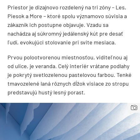
Priestor je dizajnovo rozdelený na tri zóny – Les,
Piesok a More – ktoré spolu významovo súvisia a
zákazník ich postupne objavuje. Vzadu sa
nachádza aj súkromný jedálenský kút pre desať
ľudí, evokujúci stolovanie pri svite mesiaca.
Prvou polootvorenou miestnosťou, viditeľnou aj
od ulice, je veranda. Celý interiér vrátane podlahy
je pokrytý svetlozelenou pastelovou farbou. Tenké
tmavozelené laná rôznych dĺžok visiace zo stropu
predstavujú hustý lesný porast.