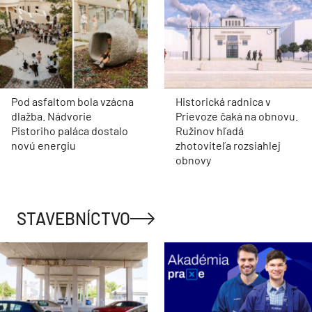
Pod asfaltom bola vzácna
Historická radnica v
dlažba. Nádvorie
Prievoze čaká na obnovu.
Pistoriho paláca dostalo
Ružinov hľadá
novú energiu
zhotoviteľa rozsiahlej
obnovy
STAVEBNÍCTVO