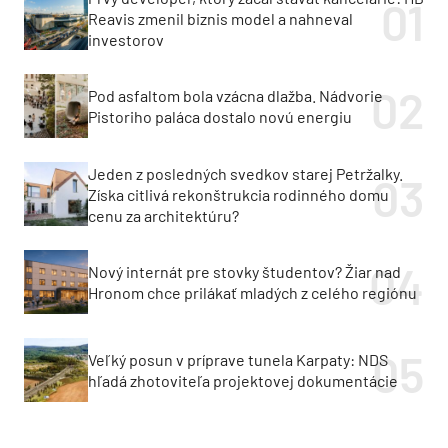
Reavis zmenil biznis model a nahneval
investorov
Pod asfaltom bola vzácna dlažba. Nádvorie
Pistoriho paláca dostalo novú energiu
Jeden z posledných svedkov starej Petržalky.
Získa citlivá rekonštrukcia rodinného domu
cenu za architektúru?
Nový internát pre stovky študentov? Žiar nad
Hronom chce prilákať mladých z celého regiónu
Veľký posun v príprave tunela Karpaty: NDS
hľadá zhotoviteľa projektovej dokumentácie