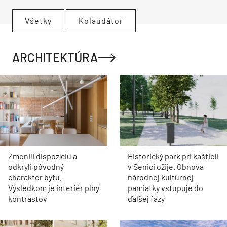
Všetky
Kolaudátor
ARCHITEKTÚRA
Zmenili dispozíciu a
Historický park pri kaštieli
odkryli pôvodný
v Senici ožije. Obnova
charakter bytu.
národnej kultúrnej
Výsledkom je interiér plný
pamiatky vstupuje do
kontrastov
ďalšej fázy