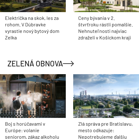
Električka na skok, les za
Ceny bývania v 2.
rohom. V Dúbravke
štvrťroku rástli pomalšie.
vyrastie nový bytový dom
Nehnuteľnosti najviac
Zelka
zdraželi v Košickom kraji
ZELENÁ OBNOVA
Boj s horúčavami v
Zlá správa pre Bratislavu,
Európe: volanie
mesto odkazuje:
seniorom, zákaz alkoholu
Nepotrebujeme ďalšiu