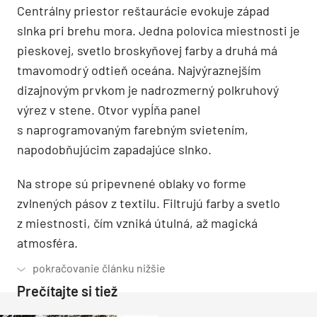
Centrálny priestor reštaurácie evokuje západ
slnka pri brehu mora. Jedna polovica miestnosti je
pieskovej, svetlo broskyňovej farby a druhá má
tmavomodrý odtieň oceána. Najvýraznejším
dizajnovým prvkom je nadrozmerný polkruhový
výrez v stene. Otvor vypĺňa panel
s naprogramovaným farebným svietením,
napodobňujúcim zapadajúce slnko.
Na strope sú pripevnené oblaky vo forme
zvlnených pásov z textilu. Filtrujú farby a svetlo
z miestnosti, čím vzniká útulná, až magická
atmosféra.
Prečítajte si tiež