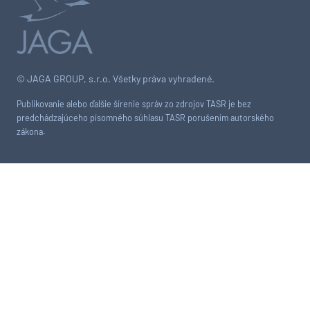
© JAGA GROUP, s.r.o. Všetky práva vyhradené.
Publikovanie alebo ďalšie šírenie správ zo zdrojov TASR je bez
predchádzajúceho písomného súhlasu TASR porušením autorského
zákona.