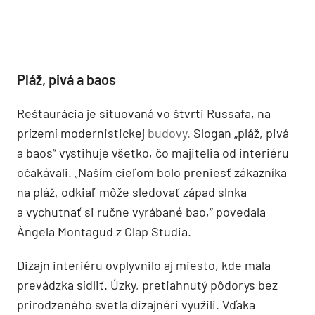
Pláž, pivá a baos
Reštaurácia je situovaná vo štvrti Russafa, na
prízemí modernistickej
budovy.
Slogan „pláž, pivá
a baos“ vystihuje všetko, čo majitelia od interiéru
očakávali. „Naším cieľom bolo preniesť zákazníka
na pláž, odkiaľ môže sledovať západ slnka
a vychutnať si ručne vyrábané bao,“ povedala
Àngela Montagud z Clap Studia.
Dizajn interiéru ovplyvnilo aj miesto, kde mala
prevádzka sídliť. Úzky, pretiahnutý pôdorys bez
prirodzeného svetla dizajnéri využili. Vďaka