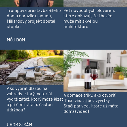
Trumpova přestavba Bílého
Pět novodobých plováren,
domu narazila u soudu.
které dokazují, že i bazén
Miliardový projekt dostal
může mít skvělou
stopku
architekturu
MÔJ DOM
Ako vybrať dlažbu na
záhrady: ktorý materiál
4 domáce triky, ako otvoriť
vydrží záťaž, ktorý môže kĺzať
fľašu vína aj bez vývrtky.
a pri čom rátať s častou
Stačí pár vecí, ktoré už máte
údržbou?
doma (video)
UROB SI SÁM