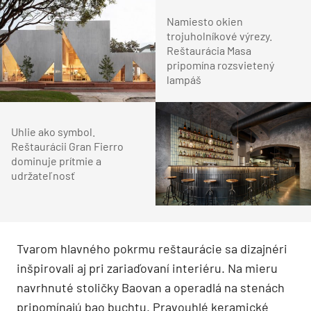
Namiesto okien
trojuholníkové výrezy.
Reštaurácia Masa
pripomína rozsvietený
lampáš
Uhlie ako symbol.
Reštaurácii Gran Fierro
dominuje prítmie a
udržateľnosť
Tvarom hlavného pokrmu reštaurácie sa dizajnéri
inšpirovali aj pri zariaďovaní interiéru. Na mieru
navrhnuté stoličky Baovan a operadlá na stenách
pripomínajú bao buchtu. Pravouhlé keramické