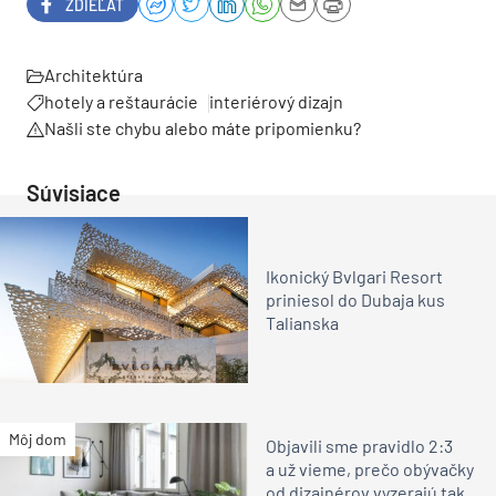
ZDIEĽAŤ
Architektúra
hotely a reštaurácie
interiérový dizajn
Našli ste chybu alebo máte pripomienku?
Súvisiace
Ikonický Bvlgari Resort
priniesol do Dubaja kus
Talianska
Môj dom
Objavili sme pravidlo 2:3
a už vieme, prečo obývačky
od dizajnérov vyzerajú tak