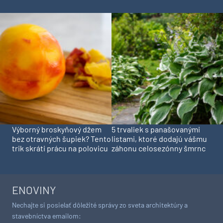
Výborný broskyňový džem
5 trvaliek s panašovanými
bez otravných šupiek? Tento
listami, ktoré dodajú vášmu
trik skráti prácu na polovicu
záhonu celosezónny šmrnc
ENOVINY
Nechajte si posielať dôležité správy zo sveta architektúry a
stavebníctva emailom: