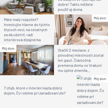
dobre! Takto môžete
použiť aj doma
Môj dom
Máte malý rozpočet?
Investujte hlavne do týchto
štyroch vecí, na ostatných
sa dá ušetriť, radí
interiérová dizajnérka
Môj dom
Stačili 2 mesiace, z
pôvodnej miestnosti zostal
len gauč. Čiastočná
premena domu vo Vrakuni
mu úplne zmenila
atmosféru (video)
Môj dom
7 chýb, ktoré v interiéri kazia dobrý
dojem. Čo robíme pri zariaďovaní zle?