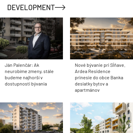
DEVELOPMENT
Ján Palenčár: Ak
Nové bývanie pri Sĺňave.
neurobíme zmeny, stále
Ardea Residence
budeme najhorší v
prinesie do obce Banka
dostupnosti bývania
desiatky bytov a
apartmánov