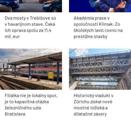
Dva mosty v Trebišove sú
Akadémia praxe v
v havarijnom stave. Čaká
spoločnosti Klimak: Zo
ich oprava spolu za 11,4
školských lavíc rovno na
mil. eur
prestížne stavby
Filiálka nie je lokálny spor,
Historický viadukt v
je to kapacitná otázka
Zürichu získal nové
železničného uzla
mostné ložiská a
Bratislava
dilatačné závery