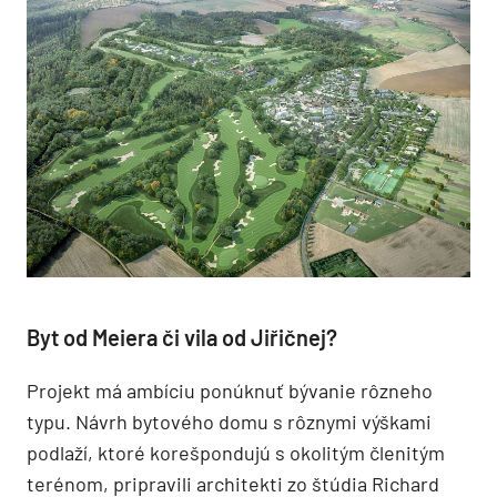
Byt od Meiera či vila od Jiřičnej?
Projekt má ambíciu ponúknuť bývanie rôzneho
typu. Návrh bytového domu s rôznymi výškami
podlaží, ktoré korešpondujú s okolitým členitým
terénom, pripravili architekti zo štúdia Richard