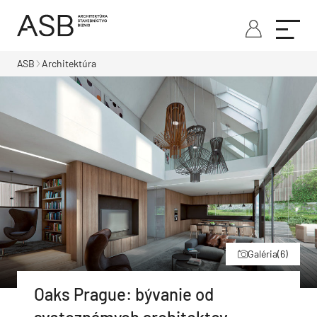
ASB
Architektúra
Galéria
(6)
Oaks Prague: bývanie od