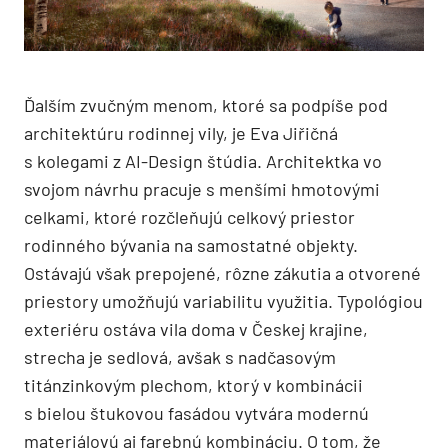
Ďalším zvučným menom, ktoré sa podpíše pod
architektúru rodinnej vily, je Eva Jiřičná
s kolegami z AI-Design štúdia. Architektka vo
svojom návrhu pracuje s menšími hmotovými
celkami, ktoré rozčleňujú celkový priestor
rodinného bývania na samostatné objekty.
Ostávajú však prepojené, rôzne zákutia a otvorené
priestory umožňujú variabilitu využitia. Typológiou
exteriéru ostáva vila doma v Českej krajine,
strecha je sedlová, avšak s nadčasovým
titánzinkovým plechom, ktorý v kombinácii
s bielou štukovou fasádou vytvára modernú
materiálovú aj farebnú kombináciu. O tom, že