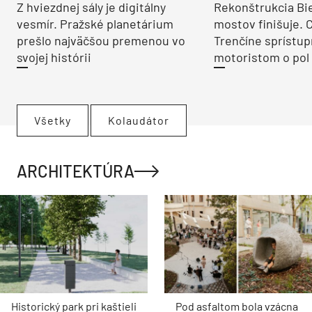
Z hviezdnej sály je digitálny
Rekonštrukcia Bi
vesmír. Pražské planetárium
mostov finišuje. 
prešlo najväčšou premenou vo
Trenčíne sprístup
svojej histórii
motoristom o pol 
Všetky
Kolaudátor
ARCHITEKTÚRA
Historický park pri kaštieli
Pod asfaltom bola vzácna