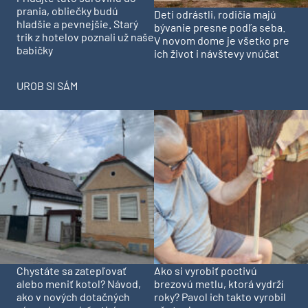
prania, obliečky budú
Deti odrástli, rodičia majú
hladšie a pevnejšie. Starý
bývanie presne podľa seba.
trik z hotelov poznali už naše
V novom dome je všetko pre
babičky
ich život i návštevy vnúčat
UROB SI SÁM
Chystáte sa zatepľovať
Ako si vyrobiť poctivú
alebo meniť kotol? Návod,
brezovú metlu, ktorá vydrží
ako v nových dotačných
roky? Pavol ich takto vyrobil