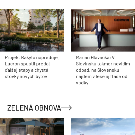
Projekt Rakyta napreduje.
Marián Hlavačka: V
Lucron spustil predaj
Slovinsku takmer nevidím
ďalšej etapy a chystá
odpad, na Slovensku
stovky nových bytov
nájdem v lese aj fľaše od
vodky
ZELENÁ OBNOVA