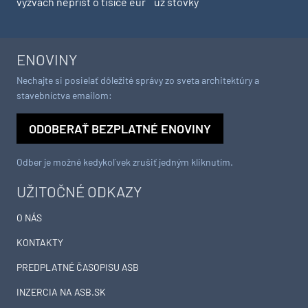
výzvach neprísť o tisíce eur
už stovky
ENOVINY
Nechajte si posielať dôležité správy zo sveta architektúry a
stavebníctva emailom:
ODOBERAŤ BEZPLATNÉ ENOVINY
Odber je možné kedykoľvek zrušiť jedným kliknutím.
UŽITOČNÉ ODKAZY
O NÁS
KONTAKTY
PREDPLATNÉ ČASOPISU ASB
INZERCIA NA ASB.SK