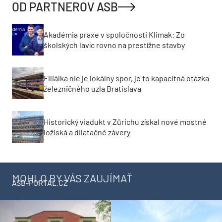
OD PARTNEROV ASB
Akadémia praxe v spoločnosti Klimak: Zo
školských lavíc rovno na prestížne stavby
Filiálka nie je lokálny spor, je to kapacitná otázka
železničného uzla Bratislava
Historický viadukt v Zürichu získal nové mostné
ložiská a dilatačné závery
MOHLO BY VÁS ZAUJÍMAŤ
ASB-PORTAL.CZ