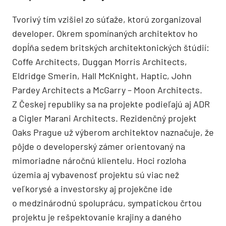
Tvorivý tím vzišiel zo súťaže, ktorú zorganizoval
developer. Okrem spomínaných architektov ho
dopĺňa sedem britských architektonických štúdií:
Coffe Architects, Duggan Morris Architects,
Eldridge Smerin, Hall McKnight, Haptic, John
Pardey Architects a McGarry – Moon Architects.
Z Českej republiky sa na projekte podieľajú aj ADR
a Cigler Marani Architects. Rezidenčný projekt
Oaks Prague už výberom architektov naznačuje, že
pôjde o developerský zámer orientovaný na
mimoriadne náročnú klientelu. Hoci rozloha
územia aj vybavenosť projektu sú viac než
veľkorysé a investorsky aj projekčne ide
o medzinárodnú spoluprácu, sympatickou črtou
projektu je rešpektovanie krajiny a daného