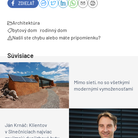
ZDIEĽAŤ
Architektúra
bytový dom
rodinný dom
Našli ste chybu alebo máte pripomienku?
Súvisiace
Mimo sietí, no so všetkými
modernými vymoženosťami
Ján Krnáč: Klientov
v Slnečniciach najviac
zaujímajú dvojizbové byty