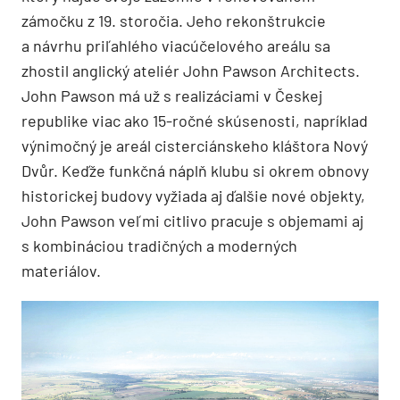
zámočku z 19. storočia. Jeho rekonštrukcie
a návrhu priľahlého viacúčelového areálu sa
zhostil anglický ateliér John Pawson Architects.
John Pawson má už s realizáciami v Českej
republike viac ako 15-ročné skúsenosti, napríklad
výnimočný je areál cisterciánskeho kláštora Nový
Dvůr. Keďže funkčná náplň klubu si okrem obnovy
historickej budovy vyžiada aj ďalšie nové objekty,
John Pawson veľmi citlivo pracuje s objemami aj
s kombináciou tradičných a moderných
materiálov.