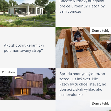
Chcete 5-izbový bungalov
pre celú rodinu? Tieto tipy
vám pomôžu
Dom z tehly
Ako zhotoviť keramický
polomontovaný strop?
Môj dom
Spredu anonymný dom, no
zozadu už iný svet. Nie
každý by tu chcel stavať, no
domáci získali výhľad ako
na dovolenke
Dom z tehly