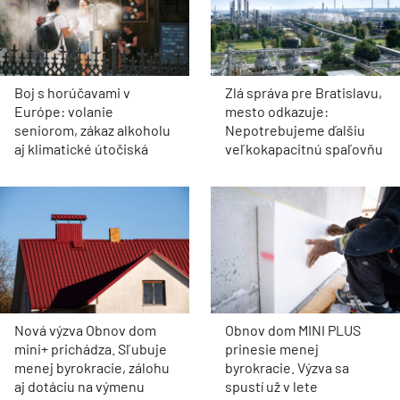
Boj s horúčavami v
Zlá správa pre Bratislavu,
Európe: volanie
mesto odkazuje:
seniorom, zákaz alkoholu
Nepotrebujeme ďalšiu
aj klimatické útočiská
veľkokapacitnú spaľovňu
Nová výzva Obnov dom
Obnov dom MINI PLUS
mini+ prichádza. Sľubuje
prinesie menej
menej byrokracie, zálohu
byrokracie. Výzva sa
aj dotáciu na výmenu
spustí už v lete