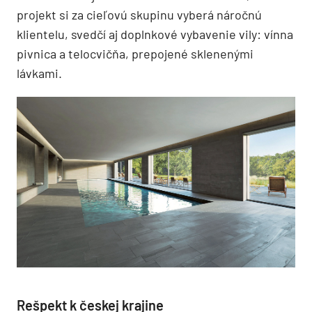
projekt si za cieľovú skupinu vyberá náročnú
klientelu, svedčí aj doplnkové vybavenie vily: vínna
pivnica a telocvičňa, prepojené sklenenými
lávkami.
Rešpekt k českej krajine