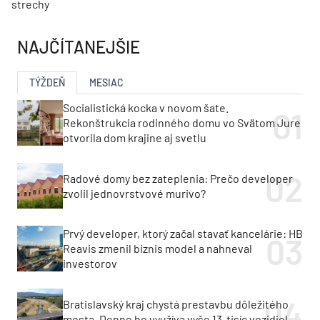
strechy
NAJČÍTANEJŠIE
TÝŽDEŇ
MESIAC
Socialistická kocka v novom šate.
Rekonštrukcia rodinného domu vo Svätom Jure
otvorila dom krajine aj svetlu
Radové domy bez zateplenia: Prečo developer
zvolil jednovrstvové murivo?
Prvý developer, ktorý začal stavať kancelárie: HB
Reavis zmenil biznis model a nahneval
investorov
Bratislavský kraj chystá prestavbu dôležitého
mosta. Denne ho využíva vyše 13-tisíc vozidiel