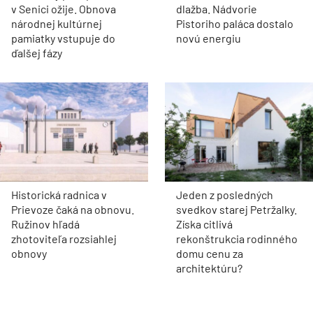
v Senici ožije. Obnova
dlažba. Nádvorie
národnej kultúrnej
Pistoriho paláca dostalo
pamiatky vstupuje do
novú energiu
ďalšej fázy
Historická radnica v
Jeden z posledných
Prievoze čaká na obnovu.
svedkov starej Petržalky.
Ružinov hľadá
Získa citlivá
zhotoviteľa rozsiahlej
rekonštrukcia rodinného
obnovy
domu cenu za
architektúru?