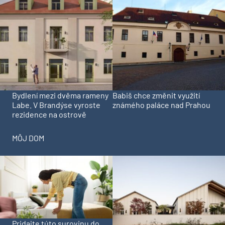
Bydlení mezi dvěma rameny
Babiš chce změnit využití
Labe. V Brandýse vyroste
známého paláce nad Prahou
rezidence na ostrově
MÔJ DOM
Pridajte túto surovinu do