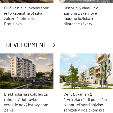
Filiálka nie je lokálny spor,
Historický viadukt v
je to kapacitná otázka
Zürichu získal nové
železničného uzla
mostné ložiská a
Bratislava
dilatačné závery
DEVELOPMENT
Električka na skok, les za
Ceny bývania v 2.
rohom. V Dúbravke
štvrťroku rástli pomalšie.
vyrastie nový bytový dom
Nehnuteľnosti najviac
Zelka
zdraželi v Košickom kraji