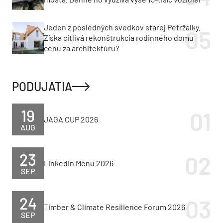
Jeden z posledných svedkov starej Petržalky.
Získa citlivá rekonštrukcia rodinného domu
cenu za architektúru?
PODUJATIA
19
JAGA CUP 2026
AUG
23
LinkedIn Menu 2026
SEP
24
Timber & Climate Resilience Forum 2026
SEP