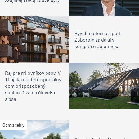
Bývať moderne a pod
Zoborom sa dá aj v
komplexe Jelenecká
Raj pre milovníkov psov. V
Thajsku nájdete špeciálny
dom prispôsobený
spolunažívaniu človeka
a psa
Dom z tehly