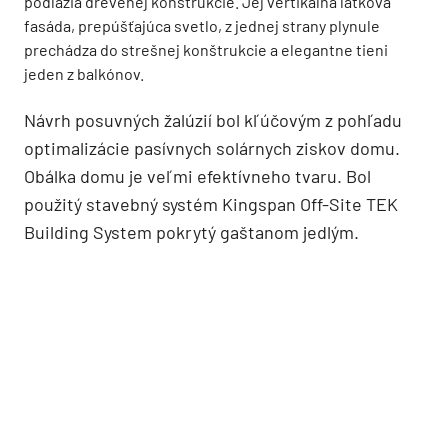
podlažia drevenej konštrukcie. Jej vertikálna latková
fasáda, prepúšťajúca svetlo, z jednej strany plynule
prechádza do strešnej konštrukcie a elegantne tieni
jeden z balkónov.
Návrh posuvných žalúzií bol kľúčovým z pohľadu
optimalizácie pasívnych solárnych ziskov domu.
Obálka domu je veľmi efektívneho tvaru. Bol
použitý stavebný systém Kingspan Off-Site TEK
Building System pokrytý gaštanom jedlým.