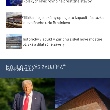
školských lavíc rovno na prestížne stavby
Filiálka nie je lokálny spor, je to kapacitná otázka
železničného uzla Bratislava
Historický viadukt v Zürichu získal nové mostné
ložiská a dilatačné závery
MOHLO BY VÁS ZAUJÍMAŤ
ASB-PORTAL.CZ