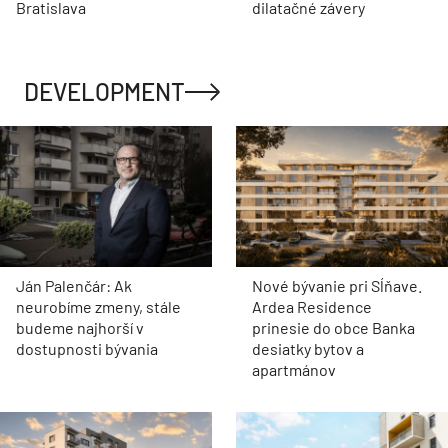
Bratislava
dilatačné závery
DEVELOPMENT
Ján Palenčár: Ak
Nové bývanie pri Sĺňave.
neurobíme zmeny, stále
Ardea Residence
budeme najhorší v
prinesie do obce Banka
dostupnosti bývania
desiatky bytov a
apartmánov