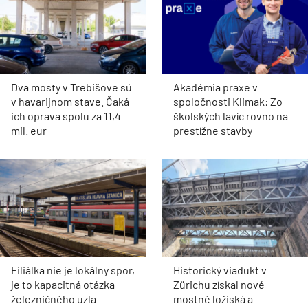
Dva mosty v Trebišove sú
Akadémia praxe v
v havarijnom stave. Čaká
spoločnosti Klimak: Zo
ich oprava spolu za 11,4
školských lavíc rovno na
mil. eur
prestížne stavby
Filiálka nie je lokálny spor,
Historický viadukt v
je to kapacitná otázka
Zürichu získal nové
železničného uzla
mostné ložiská a