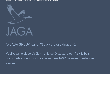
© JAGA GROUP, s.r.o. Všetky práva vyhradené.
Publikovanie alebo ďalšie šírenie správ zo zdrojov TASR je bez
predchádzajúceho písomného súhlasu TASR porušením autorského
zákona.