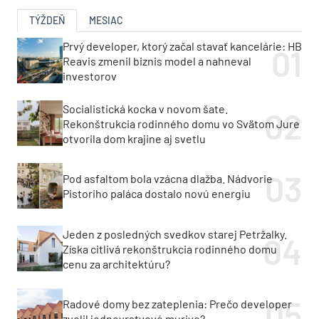
TÝŽDEŇ
MESIAC
Prvý developer, ktorý začal stavať kancelárie: HB
Reavis zmenil biznis model a nahneval
investorov
Socialistická kocka v novom šate.
Rekonštrukcia rodinného domu vo Svätom Jure
otvorila dom krajine aj svetlu
Pod asfaltom bola vzácna dlažba. Nádvorie
Pistoriho paláca dostalo novú energiu
Jeden z posledných svedkov starej Petržalky.
Získa citlivá rekonštrukcia rodinného domu
cenu za architektúru?
Radové domy bez zateplenia: Prečo developer
zvolil jednovrstvové murivo?