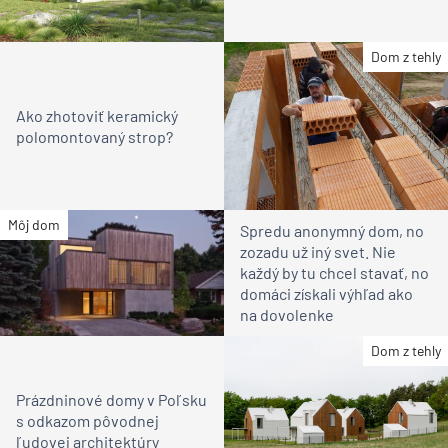
Dom z tehly
Ako zhotoviť keramický
polomontovaný strop?
Môj dom
Spredu anonymný dom, no
zozadu už iný svet. Nie
každý by tu chcel stavať, no
domáci získali výhľad ako
na dovolenke
Dom z tehly
Prázdninové domy v Poľsku
s odkazom pôvodnej
ľudovej architektúry