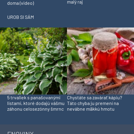
malý raj
doma (video)
UROB SI SÁM
5 trvaliek s panašovanými
Chystáte sa zavárať kápiu?
listami, ktoré dodajú vášmu
Táto chyba ju premení na
záhonu celosezónny šmrnc
nevábne mäkkú hmotu
ENOVINY