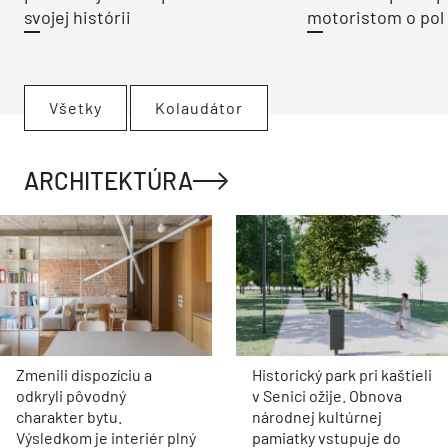
svojej histórii
motoristom o pol 
Všetky
Kolaudátor
ARCHITEKTÚRA
Zmenili dispozíciu a
Historický park pri kaštieli
odkryli pôvodný
v Senici ožije. Obnova
charakter bytu.
národnej kultúrnej
Výsledkom je interiér plný
pamiatky vstupuje do