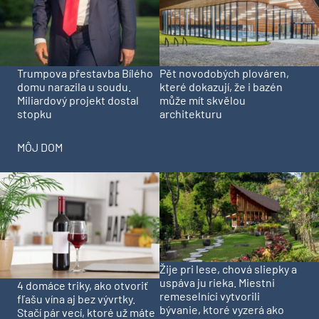
Trumpova přestavba Bílého
Pět novodobých plováren,
domu narazila u soudu.
které dokazují, že i bazén
Miliardový projekt dostal
může mít skvělou
stopku
architekturu
MÔJ DOM
Žije pri lese, chová sliepky a
uspáva ju rieka. Miestni
4 domáce triky, ako otvoriť
remeselníci vytvorili
fľašu vína aj bez vývrtky.
bývanie, ktoré vyzerá ako
Stačí pár vecí, ktoré už máte