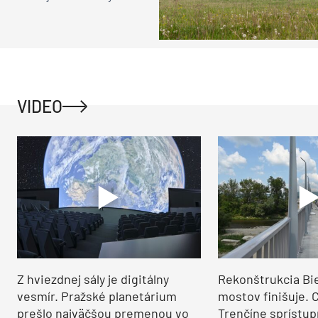
VIDEO
Z hviezdnej sály je digitálny
Rekonštrukcia Bi
vesmír. Pražské planetárium
mostov finišuje. 
prešlo najväčšou premenou vo
Trenčíne sprístup