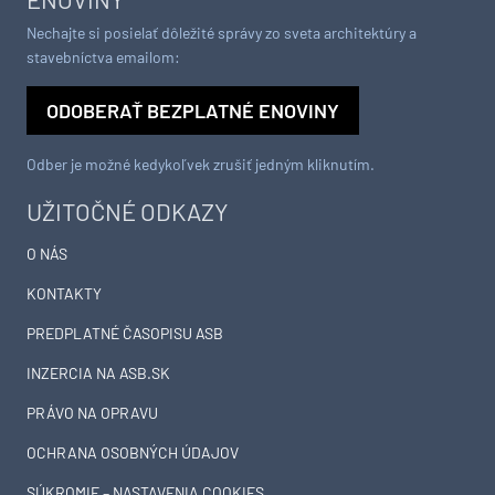
Nechajte si posielať dôležité správy zo sveta architektúry a
stavebníctva emailom:
ODOBERAŤ BEZPLATNÉ ENOVINY
Odber je možné kedykoľvek zrušiť jedným kliknutím.
UŽITOČNÉ ODKAZY
O NÁS
KONTAKTY
PREDPLATNÉ ČASOPISU ASB
INZERCIA NA ASB.SK
PRÁVO NA OPRAVU
OCHRANA OSOBNÝCH ÚDAJOV
SÚKROMIE – NASTAVENIA COOKIES