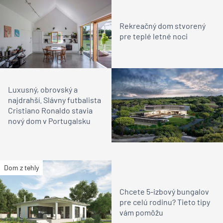
Rekreačný dom stvorený
pre teplé letné noci
Luxusný, obrovský a
najdrahší. Slávny futbalista
Cristiano Ronaldo stavia
nový dom v Portugalsku
Dom z tehly
Chcete 5-izbový bungalov
pre celú rodinu? Tieto tipy
vám pomôžu