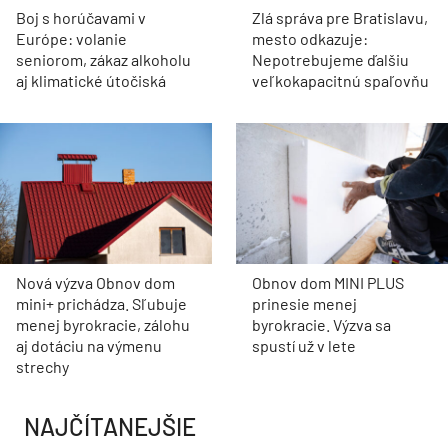
Boj s horúčavami v
Zlá správa pre Bratislavu,
Európe: volanie
mesto odkazuje:
seniorom, zákaz alkoholu
Nepotrebujeme ďalšiu
aj klimatické útočiská
veľkokapacitnú spaľovňu
Nová výzva Obnov dom
Obnov dom MINI PLUS
mini+ prichádza. Sľubuje
prinesie menej
menej byrokracie, zálohu
byrokracie. Výzva sa
aj dotáciu na výmenu
spustí už v lete
strechy
NAJČÍTANEJŠIE