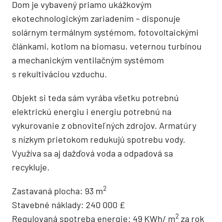
Dom je vybavený priamo ukážkovým
ekotechnologickým zariadením – disponuje
solárnym termálnym systémom, fotovoltaickými
článkami, kotlom na biomasu, veternou turbínou
a mechanickým ventilačným systémom
s rekultiváciou vzduchu.
Objekt si teda sám vyrába všetku potrebnú
elektrickú energiu i energiu potrebnú na
vykurovanie z obnoviteľných zdrojov. Armatúry
s nízkym prietokom redukujú spotrebu vody.
Využíva sa aj dažďová voda a odpadová sa
recykluje.
2
Zastavaná plocha: 93 m
Stavebné náklady: 240 000 £
2
Regulovaná spotreba energie: 49 KWh/ m
za rok