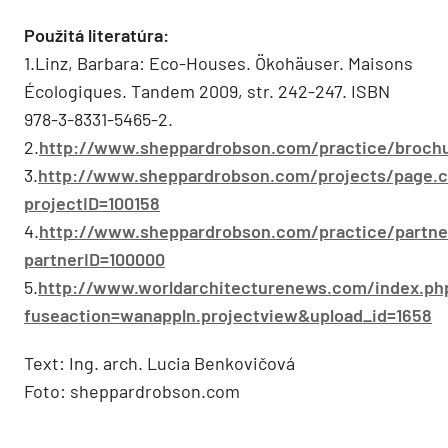
Použitá literatúra:
1.Linz, Barbara: Eco-Houses. Ökohäuser. Maisons
Écologiques. Tandem 2009, str. 242-247. ISBN
978-3-8331-5465-2.
2.
http://www.sheppardrobson.com/practice/broch
3.
http://www.sheppardrobson.com/projects/page.
projectID=100158
4.
http://www.sheppardrobson.com/practice/partne
partnerID=100000
5.
http://www.worldarchitecturenews.com/index.ph
fuseaction=wanappln.projectview&upload_id=1658
Text: Ing. arch. Lucia Benkovičová
Foto: sheppardrobson.com