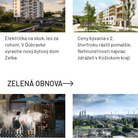
Električka na skok, les za
Ceny bývania v 2.
rohom. V Dúbravke
štvrťroku rástli pomalšie.
vyrastie nový bytový dom
Nehnuteľnosti najviac
Zelka
zdraželi v Košickom kraji
ZELENÁ OBNOVA