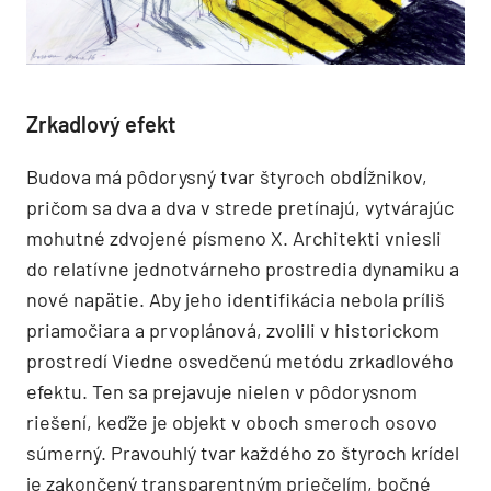
Zrkadlový efekt
Budova má pôdorysný tvar štyroch obdĺžnikov,
pričom sa dva a dva v strede pretínajú, vytvárajúc
mohutné zdvojené písmeno X. Architekti vniesli
do relatívne jednotvárneho prostredia dynamiku a
nové napätie. Aby jeho identifikácia nebola príliš
priamočiara a prvoplánová, zvolili v historickom
prostredí Viedne osvedčenú metódu zrkadlového
efektu. Ten sa prejavuje nielen v pôdorysnom
riešení, keďže je objekt v oboch smeroch osovo
súmerný. Pravouhlý tvar každého zo štyroch krídel
je zakončený transparentným priečelím, bočné