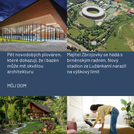
Pět novodobých plováren,
Majitel Zbrojovky se hádá s
které dokazují, že i bazén
brněnským radním. Nový
může mít skvělou
stadion za Lužánkami narazil
architekturu
na výškový limit
MÔJ DOM