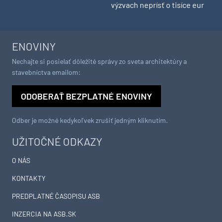
výzvach neprísť o tisíce eur
ENOVINY
Nechajte si posielať dôležité správy zo sveta architektúry a
stavebníctva emailom:
ODOBERAŤ BEZPLATNÉ ENOVINY
Odber je možné kedykoľvek zrušiť jedným kliknutím.
UŽITOČNÉ ODKAZY
O NÁS
KONTAKTY
PREDPLATNÉ ČASOPISU ASB
INZERCIA NA ASB.SK