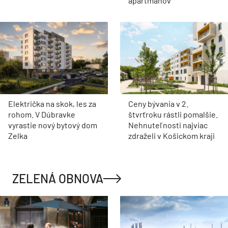
apartmánov
Električka na skok, les za
Ceny bývania v 2.
rohom. V Dúbravke
štvrťroku rástli pomalšie.
vyrastie nový bytový dom
Nehnuteľnosti najviac
Zelka
zdraželi v Košickom kraji
ZELENÁ OBNOVA