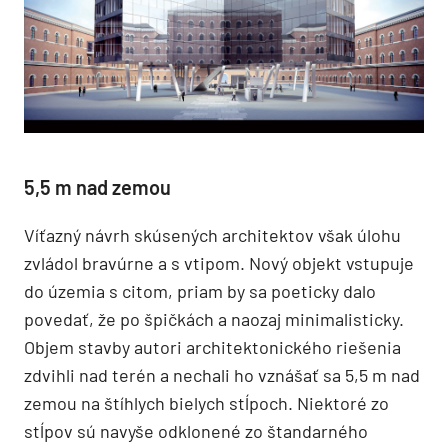
5,5 m nad zemou
Víťazný návrh skúsených architektov však úlohu
zvládol bravúrne a s vtipom. Nový objekt vstupuje
do územia s citom, priam by sa poeticky dalo
povedať, že po špičkách a naozaj minimalisticky.
Objem stavby autori architektonického riešenia
zdvihli nad terén a nechali ho vznášať sa 5,5 m nad
zemou na štíhlych bielych stĺpoch. Niektoré zo
stĺpov sú navyše odklonené zo štandarného