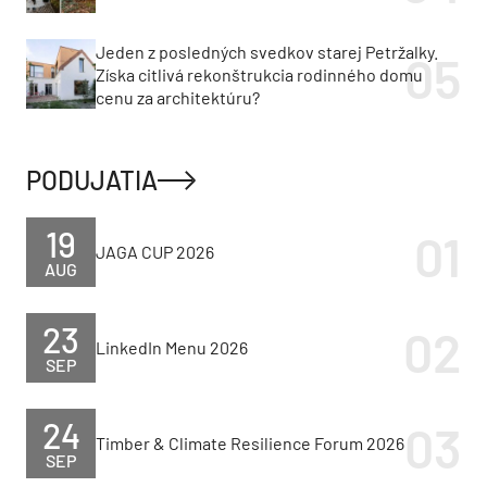
Jeden z posledných svedkov starej Petržalky.
Získa citlivá rekonštrukcia rodinného domu
cenu za architektúru?
PODUJATIA
19
JAGA CUP 2026
AUG
23
LinkedIn Menu 2026
SEP
24
Timber & Climate Resilience Forum 2026
SEP