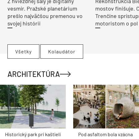
Z hviezdnej sály je digitálny
Rekonštrukcia Bi
vesmír. Pražské planetárium
mostov finišuje. 
prešlo najväčšou premenou vo
Trenčíne sprístup
svojej histórii
motoristom o pol 
Všetky
Kolaudátor
ARCHITEKTÚRA
Historický park pri kaštieli
Pod asfaltom bola vzácna