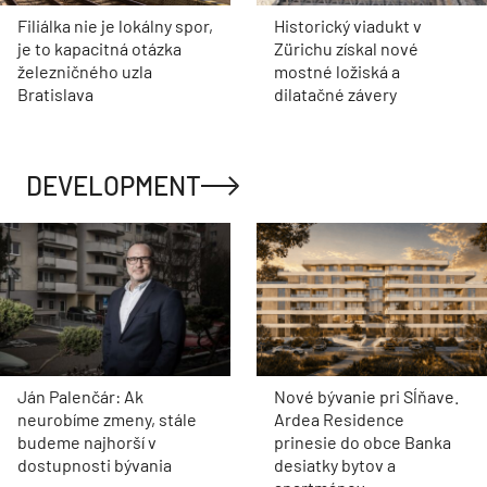
Filiálka nie je lokálny spor,
Historický viadukt v
je to kapacitná otázka
Zürichu získal nové
železničného uzla
mostné ložiská a
Bratislava
dilatačné závery
DEVELOPMENT
Ján Palenčár: Ak
Nové bývanie pri Sĺňave.
neurobíme zmeny, stále
Ardea Residence
budeme najhorší v
prinesie do obce Banka
dostupnosti bývania
desiatky bytov a