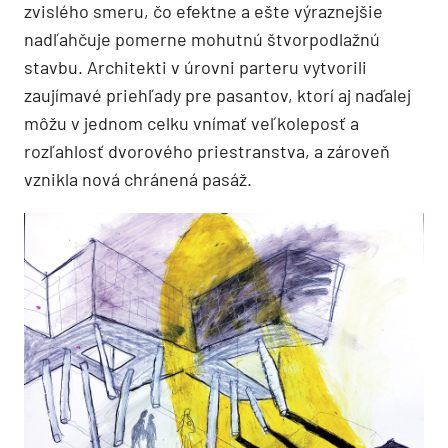
zvislého smeru, čo efektne a ešte výraznejšie
nadľahčuje pomerne mohutnú štvorpodlažnú
stavbu. Architekti v úrovni parteru vytvorili
zaujímavé priehľady pre pasantov, ktorí aj naďalej
môžu v jednom celku vnímať veľkoleposť a
rozľahlosť dvorového priestranstva, a zároveň
vznikla nová chránená pasáž.