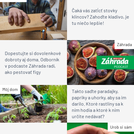
Čaká vás zatĺcť stovky
klincov? Zahoďte kladivo, je
tu niečo lepšie!
Záhrada
Dopestujte si dovolenkové
dobroty aj doma. Odborník
v podcaste Záhrada radí,
ako pestovať figy
Môj dom
Takto saďte paradajky,
papriky a uhorky, aby sa im
darilo. Ktoré rastliny sa k
nim hodia a ktoré k nim
určite nedávať?
Urob si sám