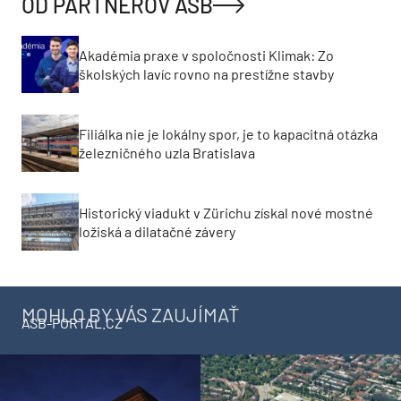
OD PARTNEROV ASB
Akadémia praxe v spoločnosti Klimak: Zo
školských lavíc rovno na prestížne stavby
Filiálka nie je lokálny spor, je to kapacitná otázka
železničného uzla Bratislava
Historický viadukt v Zürichu získal nové mostné
ložiská a dilatačné závery
MOHLO BY VÁS ZAUJÍMAŤ
ASB-PORTAL.CZ