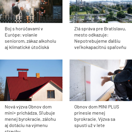
Boj s horúčavami v
Zlá správa pre Bratislavu,
Európe: volanie
mesto odkazuje:
seniorom, zákaz alkoholu
Nepotrebujeme ďalšiu
aj klimatické útočiská
veľkokapacitnú spaľovňu
Nová výzva Obnov dom
Obnov dom MINI PLUS
mini+ prichádza. Sľubuje
prinesie menej
menej byrokracie, zálohu
byrokracie. Výzva sa
aj dotáciu na výmenu
spustí už v lete
strechy