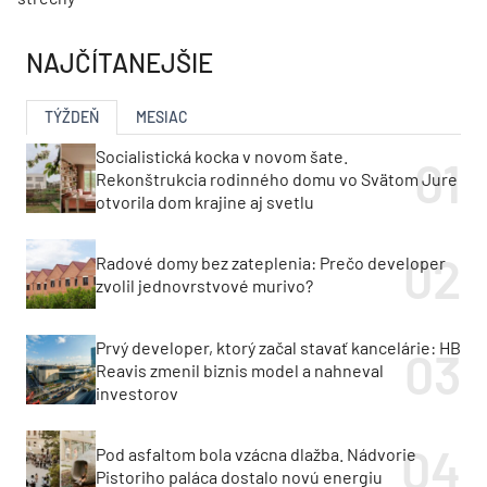
NAJČÍTANEJŠIE
TÝŽDEŇ
MESIAC
Socialistická kocka v novom šate.
Rekonštrukcia rodinného domu vo Svätom Jure
otvorila dom krajine aj svetlu
Radové domy bez zateplenia: Prečo developer
zvolil jednovrstvové murivo?
Prvý developer, ktorý začal stavať kancelárie: HB
Reavis zmenil biznis model a nahneval
investorov
Pod asfaltom bola vzácna dlažba. Nádvorie
Pistoriho paláca dostalo novú energiu