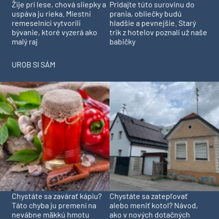
Pridajte túto surovinu do
Žije pri lese, chová sliepky a
prania, obliečky budú
uspáva ju rieka. Miestni
hladšie a pevnejšie. Starý
remeselníci vytvorili
trik z hotelov poznali už naše
bývanie, ktoré vyzerá ako
babičky
malý raj
UROB SI SÁM
Chystáte sa zavárať kápiu?
Chystáte sa zatepľovať
Táto chyba ju premení na
alebo meniť kotol? Návod,
nevábne mäkkú hmotu
ako v nových dotačných