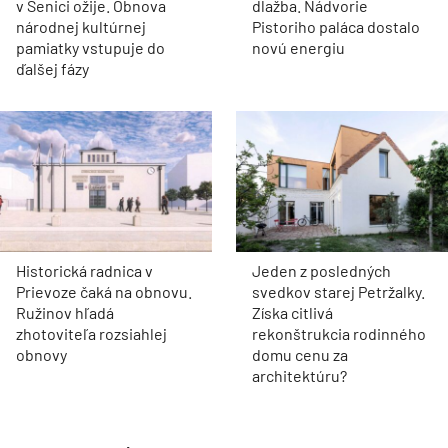
v Senici ožije. Obnova
dlažba. Nádvorie
národnej kultúrnej
Pistoriho paláca dostalo
pamiatky vstupuje do
novú energiu
ďalšej fázy
Historická radnica v
Jeden z posledných
Prievoze čaká na obnovu.
svedkov starej Petržalky.
Ružinov hľadá
Získa citlivá
zhotoviteľa rozsiahlej
rekonštrukcia rodinného
obnovy
domu cenu za
architektúru?