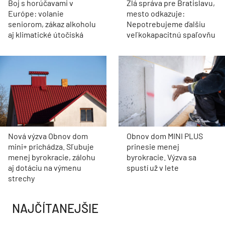
Boj s horúčavami v
Zlá správa pre Bratislavu,
Európe: volanie
mesto odkazuje:
seniorom, zákaz alkoholu
Nepotrebujeme ďalšiu
aj klimatické útočiská
veľkokapacitnú spaľovňu
Nová výzva Obnov dom
Obnov dom MINI PLUS
mini+ prichádza. Sľubuje
prinesie menej
menej byrokracie, zálohu
byrokracie. Výzva sa
aj dotáciu na výmenu
spustí už v lete
strechy
NAJČÍTANEJŠIE