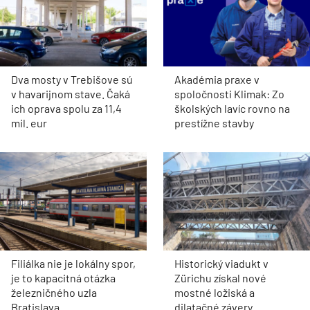
Dva mosty v Trebišove sú
Akadémia praxe v
v havarijnom stave. Čaká
spoločnosti Klimak: Zo
ich oprava spolu za 11,4
školských lavíc rovno na
mil. eur
prestížne stavby
Filiálka nie je lokálny spor,
Historický viadukt v
je to kapacitná otázka
Zürichu získal nové
železničného uzla
mostné ložiská a
Bratislava
dilatačné závery