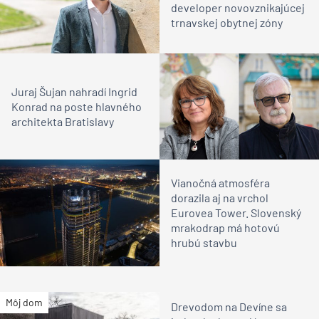
developer novovznikajúcej
trnavskej obytnej zóny
Juraj Šujan nahradí Ingrid
Konrad na poste hlavného
architekta Bratislavy
Vianočná atmosféra
dorazila aj na vrchol
Eurovea Tower. Slovenský
mrakodrap má hotovú
hrubú stavbu
Môj dom
Drevodom na Devíne sa