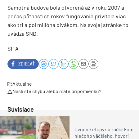
Samotná budova bola otvorená až v roku 2007 a
počas pätnástich rokov fungovania privítala viac
ako tri a pol milióna divákom. Na svojej stránke to
uvádza SND.
SITA
ZDIEĽAŤ
Aktuálne
Našli ste chybu alebo máte pripomienku?
Súvisiace
Úvodné etapy sú začiatkom
niečoho väčšieho, hovorí