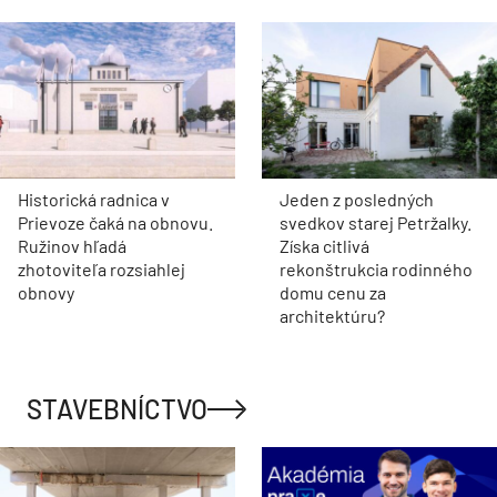
Historická radnica v
Jeden z posledných
Prievoze čaká na obnovu.
svedkov starej Petržalky.
Ružinov hľadá
Získa citlivá
zhotoviteľa rozsiahlej
rekonštrukcia rodinného
obnovy
domu cenu za
architektúru?
STAVEBNÍCTVO