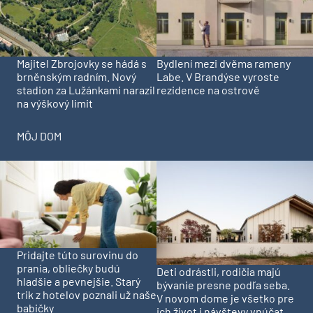
Majitel Zbrojovky se hádá s
Bydlení mezi dvěma rameny
brněnským radním. Nový
Labe. V Brandýse vyroste
stadion za Lužánkami narazil
rezidence na ostrově
na výškový limit
MÔJ DOM
Pridajte túto surovinu do
prania, obliečky budú
Deti odrástli, rodičia majú
hladšie a pevnejšie. Starý
bývanie presne podľa seba.
trik z hotelov poznali už naše
V novom dome je všetko pre
babičky
ich život i návštevy vnúčat