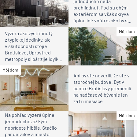
jednoducho nedá
prehliadnuť. Pod strohým
exteriérom sa však skrýva
úplne iné vnútro, ako by ste
čakali
Môj dom
Vyzerá ako vystrihnutý
z typickej dedinky, ale
v skutočnosti stojí v
Bratislave. Uprostred
metropoly si pár žije idylku
ako na vidieku
Môj dom
Ani by ste neverili, že ste v
storočnej budove! Byt v
centre Bratislavy premenili
na nadčasové bývanie len
za tri mesiace
Na pohľad vyzerá úplne
Môj dom
jednoducho, až kým
neprídete hlbšie. Stačilo
pár detailov a miesto