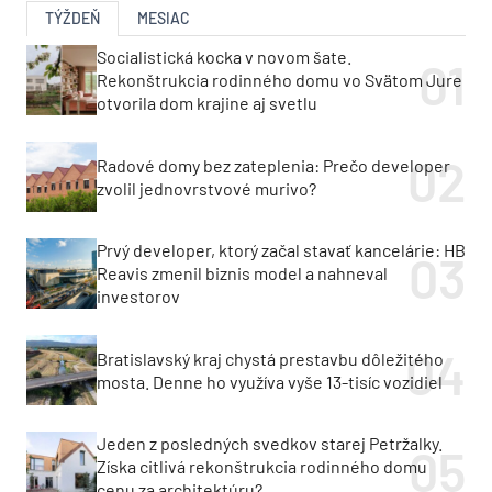
TÝŽDEŇ
MESIAC
Socialistická kocka v novom šate.
Rekonštrukcia rodinného domu vo Svätom Jure
otvorila dom krajine aj svetlu
Radové domy bez zateplenia: Prečo developer
zvolil jednovrstvové murivo?
Prvý developer, ktorý začal stavať kancelárie: HB
Reavis zmenil biznis model a nahneval
investorov
Bratislavský kraj chystá prestavbu dôležitého
mosta. Denne ho využíva vyše 13-tisíc vozidiel
Jeden z posledných svedkov starej Petržalky.
Získa citlivá rekonštrukcia rodinného domu
cenu za architektúru?