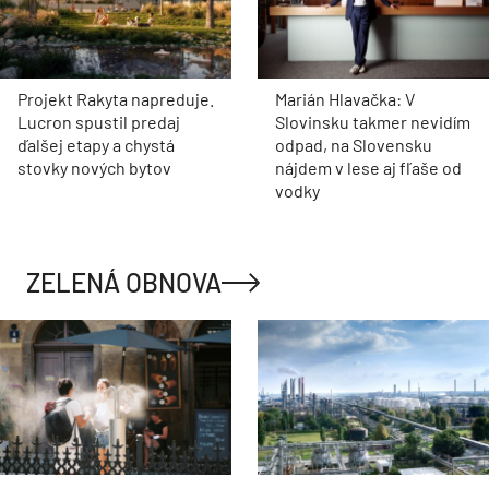
Projekt Rakyta napreduje.
Marián Hlavačka: V
Lucron spustil predaj
Slovinsku takmer nevidím
ďalšej etapy a chystá
odpad, na Slovensku
stovky nových bytov
nájdem v lese aj fľaše od
vodky
ZELENÁ OBNOVA