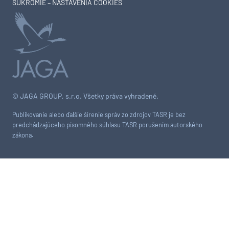
SÚKROMIE – NASTAVENIA COOKIES
© JAGA GROUP, s.r.o. Všetky práva vyhradené.
Publikovanie alebo ďalšie šírenie správ zo zdrojov TASR je bez
predchádzajúceho písomného súhlasu TASR porušením autorského
zákona.