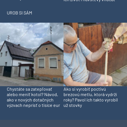
UROB SI SÁM
Chystáte sa zatepľovať
Ako si vyrobiť poctivú
alebo meniť kotol? Návod,
brezovú metlu, ktorá vydrží
ako v nových dotačných
roky? Pavol ich takto vyrobil
výzvach neprísť o tisíce eur
už stovky