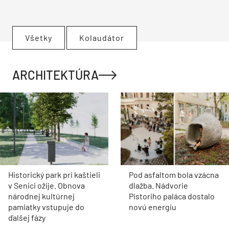
Všetky
Kolaudátor
ARCHITEKTÚRA
Historický park pri kaštieli
Pod asfaltom bola vzácna
v Senici ožije. Obnova
dlažba. Nádvorie
národnej kultúrnej
Pistoriho paláca dostalo
pamiatky vstupuje do
novú energiu
ďalšej fázy