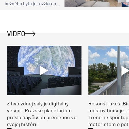
bežného bytu je rozžiarené
bývanie pre rodinu
VIDEO
Z hviezdnej sály je digitálny
Rekonštrukcia Bi
vesmír. Pražské planetárium
mostov finišuje. 
prešlo najväčšou premenou vo
Trenčíne sprístup
svojej histórii
motoristom o pol 