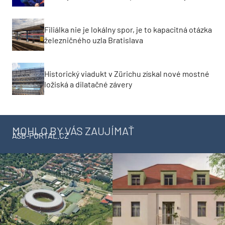
Filiálka nie je lokálny spor, je to kapacitná otázka
železničného uzla Bratislava
Historický viadukt v Zürichu získal nové mostné
ložiská a dilatačné závery
MOHLO BY VÁS ZAUJÍMAŤ
ASB-PORTAL.CZ