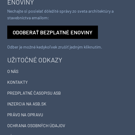
ENOVINY
Nechajte si posielať dôležité správy zo sveta architektúry a
stavebníctva emailom:
ODOBERAŤ BEZPLATNÉ ENOVINY
Odber je možné kedykoľvek zrušiť jedným kliknutím.
UŽITOČNÉ ODKAZY
O NÁS
KONTAKTY
PREDPLATNÉ ČASOPISU ASB
INZERCIA NA ASB.SK
PRÁVO NA OPRAVU
OCHRANA OSOBNÝCH ÚDAJOV