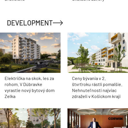
DEVELOPMENT
Električka na skok, les za
Ceny bývania v 2.
rohom. V Dúbravke
štvrťroku rástli pomalšie.
vyrastie nový bytový dom
Nehnuteľnosti najviac
Zelka
zdraželi v Košickom kraji