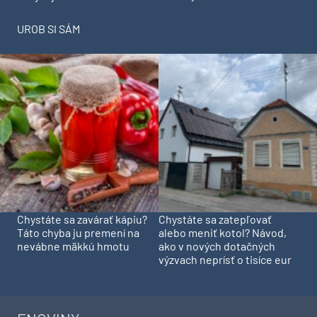
UROB SI SÁM
Chystáte sa zavárať kápiu?
Chystáte sa zatepľovať
Táto chyba ju premení na
alebo meniť kotol? Návod,
nevábne mäkkú hmotu
ako v nových dotačných
výzvach neprísť o tisíce eur