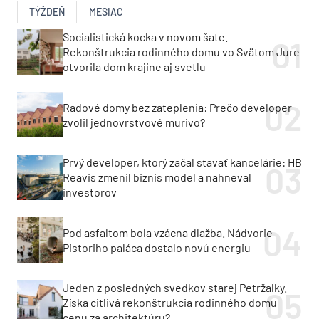
TÝŽDEŇ
MESIAC
Socialistická kocka v novom šate.
Rekonštrukcia rodinného domu vo Svätom Jure
otvorila dom krajine aj svetlu
Radové domy bez zateplenia: Prečo developer
zvolil jednovrstvové murivo?
Prvý developer, ktorý začal stavať kancelárie: HB
Reavis zmenil biznis model a nahneval
investorov
Pod asfaltom bola vzácna dlažba. Nádvorie
Pistoriho paláca dostalo novú energiu
Jeden z posledných svedkov starej Petržalky.
Získa citlivá rekonštrukcia rodinného domu
cenu za architektúru?