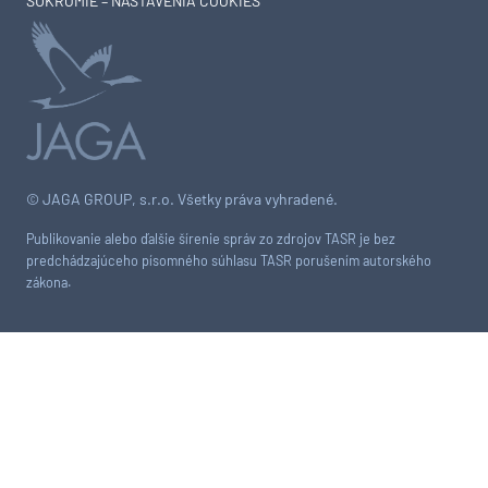
SÚKROMIE – NASTAVENIA COOKIES
© JAGA GROUP, s.r.o. Všetky práva vyhradené.
Publikovanie alebo ďalšie šírenie správ zo zdrojov TASR je bez
predchádzajúceho písomného súhlasu TASR porušením autorského
zákona.