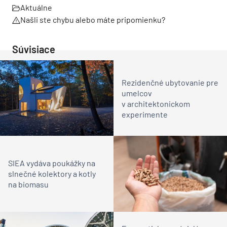
Aktuálne
Našli ste chybu alebo máte pripomienku?
Súvisiace
Rezidenčné ubytovanie pre
umelcov
v architektonickom
experimente
SIEA vydáva poukážky na
slnečné kolektory a kotly
na biomasu