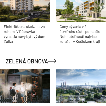
Električka na skok, les za
Ceny bývania v 2.
rohom. V Dúbravke
štvrťroku rástli pomalšie.
vyrastie nový bytový dom
Nehnuteľnosti najviac
Zelka
zdraželi v Košickom kraji
ZELENÁ OBNOVA