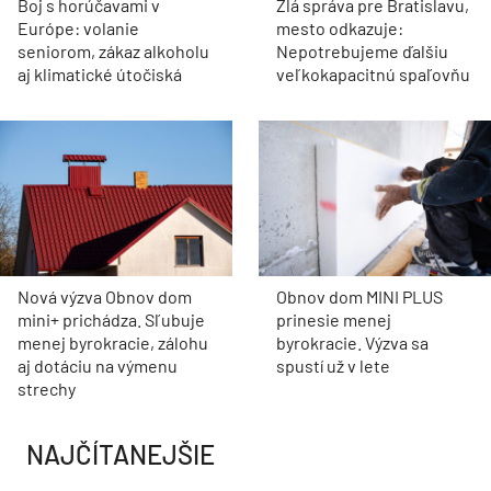
Boj s horúčavami v
Zlá správa pre Bratislavu,
Európe: volanie
mesto odkazuje:
seniorom, zákaz alkoholu
Nepotrebujeme ďalšiu
aj klimatické útočiská
veľkokapacitnú spaľovňu
Nová výzva Obnov dom
Obnov dom MINI PLUS
mini+ prichádza. Sľubuje
prinesie menej
menej byrokracie, zálohu
byrokracie. Výzva sa
aj dotáciu na výmenu
spustí už v lete
strechy
NAJČÍTANEJŠIE