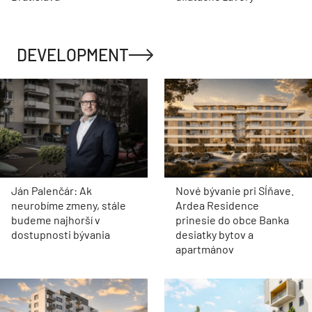
DEVELOPMENT
Ján Palenčár: Ak
Nové bývanie pri Sĺňave.
neurobíme zmeny, stále
Ardea Residence
budeme najhorší v
prinesie do obce Banka
dostupnosti bývania
desiatky bytov a
apartmánov