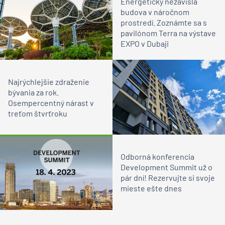
Energeticky nezávislá
budova v náročnom
prostredí. Zoznámte sa s
pavilónom Terra na výstave
EXPO v Dubaji
Najrýchlejšie zdraženie
bývania za rok.
Osempercentný nárast v
treťom štvrťroku
Odborná konferencia
Development Summit už o
pár dní! Rezervujte si svoje
mieste ešte dnes