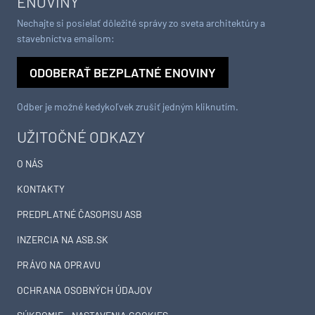
ENOVINY
Nechajte si posielať dôležité správy zo sveta architektúry a
stavebníctva emailom:
ODOBERAŤ BEZPLATNÉ ENOVINY
Odber je možné kedykoľvek zrušiť jedným kliknutím.
UŽITOČNÉ ODKAZY
O NÁS
KONTAKTY
PREDPLATNÉ ČASOPISU ASB
INZERCIA NA ASB.SK
PRÁVO NA OPRAVU
OCHRANA OSOBNÝCH ÚDAJOV