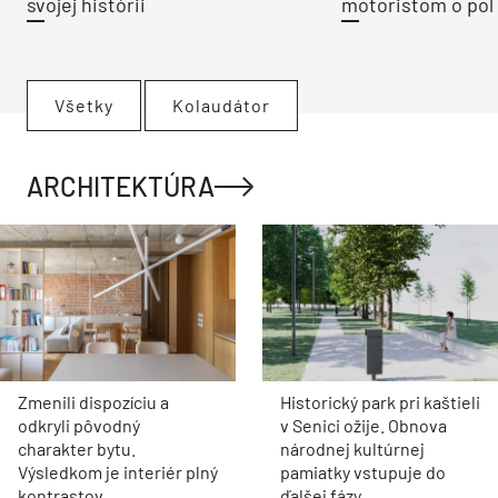
svojej histórii
motoristom o pol 
Všetky
Kolaudátor
ARCHITEKTÚRA
Zmenili dispozíciu a
Historický park pri kaštieli
odkryli pôvodný
v Senici ožije. Obnova
charakter bytu.
národnej kultúrnej
Výsledkom je interiér plný
pamiatky vstupuje do
kontrastov
ďalšej fázy