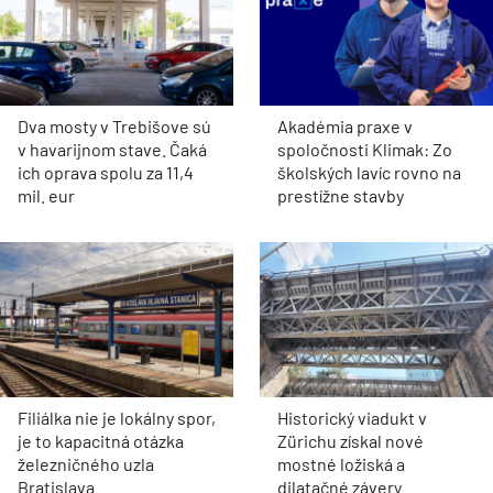
Dva mosty v Trebišove sú
Akadémia praxe v
v havarijnom stave. Čaká
spoločnosti Klimak: Zo
ich oprava spolu za 11,4
školských lavíc rovno na
mil. eur
prestížne stavby
Filiálka nie je lokálny spor,
Historický viadukt v
je to kapacitná otázka
Zürichu získal nové
železničného uzla
mostné ložiská a
Bratislava
dilatačné závery