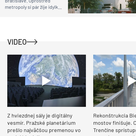
Bratislave. Uprostred
metropoly si pár žije idylku
ako na vidieku
VIDEO
Z hviezdnej sály je digitálny
Rekonštrukcia Bi
vesmír. Pražské planetárium
mostov finišuje. 
prešlo najväčšou premenou vo
Trenčíne sprístup