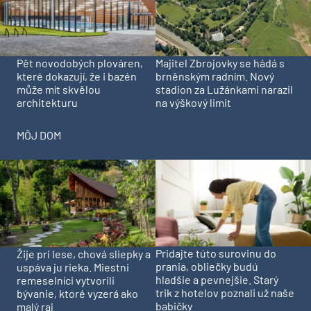
Pět novodobých plováren,
Majitel Zbrojovky se hádá s
které dokazují, že i bazén
brněnským radním. Nový
může mít skvělou
stadion za Lužánkami narazil
architekturu
na výškový limit
MÔJ DOM
Pridajte túto surovinu do
Žije pri lese, chová sliepky a
prania, obliečky budú
uspáva ju rieka. Miestni
hladšie a pevnejšie. Starý
remeselníci vytvorili
trik z hotelov poznali už naše
bývanie, ktoré vyzerá ako
babičky
malý raj