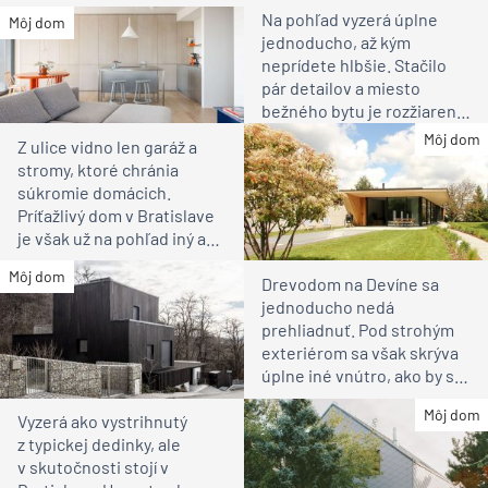
Na pohľad vyzerá úplne
Môj dom
jednoducho, až kým
neprídete hlbšie. Stačilo
pár detailov a miesto
bežného bytu je rozžiarené
bývanie pre rodinu
Môj dom
Z ulice vidno len garáž a
stromy, ktoré chránia
súkromie domácich.
Príťažlivý dom v Bratislave
je však už na pohľad iný ako
susedia
Môj dom
Drevodom na Devíne sa
jednoducho nedá
prehliadnuť. Pod strohým
exteriérom sa však skrýva
úplne iné vnútro, ako by ste
čakali
Môj dom
Vyzerá ako vystrihnutý
z typickej dedinky, ale
v skutočnosti stojí v