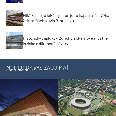
Filiálka nie je lokálny spor, je to kapacitná otázka
železničného uzla Bratislava
Historický viadukt v Zürichu získal nové mostné
ložiská a dilatačné závery
MOHLO BY VÁS ZAUJÍMAŤ
ASB-PORTAL.CZ