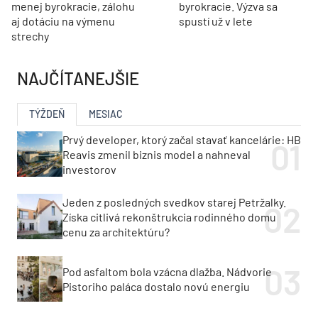
menej byrokracie, zálohu
byrokracie. Výzva sa
aj dotáciu na výmenu
spustí už v lete
strechy
NAJČÍTANEJŠIE
TÝŽDEŇ
MESIAC
Prvý developer, ktorý začal stavať kancelárie: HB
Reavis zmenil biznis model a nahneval
investorov
Jeden z posledných svedkov starej Petržalky.
Získa citlivá rekonštrukcia rodinného domu
cenu za architektúru?
Pod asfaltom bola vzácna dlažba. Nádvorie
Pistoriho paláca dostalo novú energiu