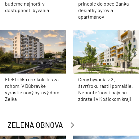
budeme najhorší v
prinesie do obce Banka
dostupnosti bývania
desiatky bytov a
apartmánov
Električka na skok, les za
Ceny bývania v 2.
rohom. V Dúbravke
štvrťroku rástli pomalšie.
vyrastie nový bytový dom
Nehnuteľnosti najviac
Zelka
zdraželi v Košickom kraji
ZELENÁ OBNOVA