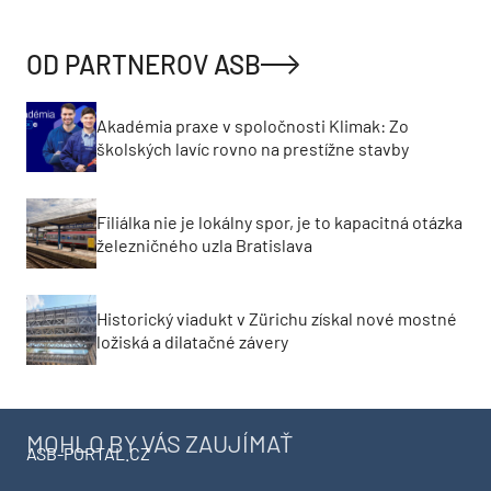
OD PARTNEROV ASB
Akadémia praxe v spoločnosti Klimak: Zo
školských lavíc rovno na prestížne stavby
Filiálka nie je lokálny spor, je to kapacitná otázka
železničného uzla Bratislava
Historický viadukt v Zürichu získal nové mostné
ložiská a dilatačné závery
MOHLO BY VÁS ZAUJÍMAŤ
ASB-PORTAL.CZ