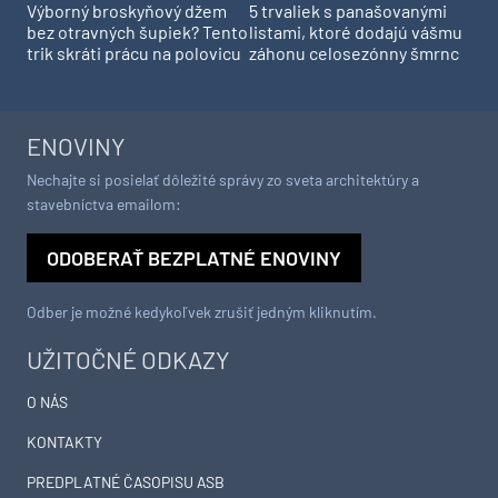
Výborný broskyňový džem
5 trvaliek s panašovanými
bez otravných šupiek? Tento
listami, ktoré dodajú vášmu
trik skráti prácu na polovicu
záhonu celosezónny šmrnc
ENOVINY
Nechajte si posielať dôležité správy zo sveta architektúry a
stavebníctva emailom:
ODOBERAŤ BEZPLATNÉ ENOVINY
Odber je možné kedykoľvek zrušiť jedným kliknutím.
UŽITOČNÉ ODKAZY
O NÁS
KONTAKTY
PREDPLATNÉ ČASOPISU ASB