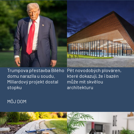
Trumpova přestavba Bílého
Pět novodobých plováren,
domu narazila u soudu.
které dokazují, že i bazén
Miliardový projekt dostal
může mít skvělou
stopku
architekturu
MÔJ DOM