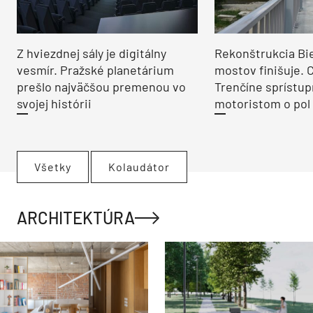
Z hviezdnej sály je digitálny
Rekonštrukcia Bi
vesmír. Pražské planetárium
mostov finišuje. 
prešlo najväčšou premenou vo
Trenčíne sprístup
svojej histórii
motoristom o pol 
Všetky
Kolaudátor
ARCHITEKTÚRA