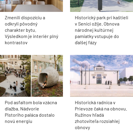
Zmenili dispozíciu a
Historický park pri kaštieli
odkryli pôvodný
v Senici ožije. Obnova
charakter bytu.
národnej kultúrnej
Výsledkom je interiér plný
pamiatky vstupuje do
kontrastov
ďalšej fázy
Pod asfaltom bola vzácna
Historická radnica v
dlažba. Nádvorie
Prievoze čaká na obnovu.
Pistoriho paláca dostalo
Ružinov hľadá
novú energiu
zhotoviteľa rozsiahlej
obnovy