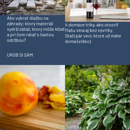
Ako vybrať dlažbu na
záhrady: ktorý materiál
4 domáce triky, ako otvoriť
vydrží záťaž, ktorý môže kĺzať
fľašu vína aj bez vývrtky.
a pri čom rátať s častou
Stačí pár vecí, ktoré už máte
údržbou?
doma (video)
UROB SI SÁM