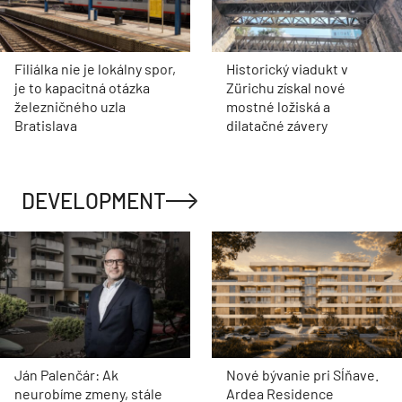
Filiálka nie je lokálny spor,
Historický viadukt v
je to kapacitná otázka
Zürichu získal nové
železničného uzla
mostné ložiská a
Bratislava
dilatačné závery
DEVELOPMENT
Ján Palenčár: Ak
Nové bývanie pri Sĺňave.
neurobíme zmeny, stále
Ardea Residence