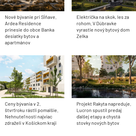
Nové bývanie pri Sĺňave.
Električka na skok, les za
Ardea Residence
rohom. V Dúbravke
prinesie do obce Banka
vyrastie nový bytový dom
desiatky bytov a
Zelka
apartmánov
Ceny bývania v 2.
Projekt Rakyta napreduje.
štvrťroku rástli pomalšie.
Lucron spustil predaj
Nehnuteľnosti najviac
ďalšej etapy a chystá
zdraželi v Košickom kraji
stovky nových bytov