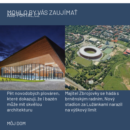
MOHLO BY VÁS ZAUJÍMAŤ
ASB-PORTAL.CZ
Pět novodobých plováren,
Majitel Zbrojovky se hádá s
které dokazují, že i bazén
brněnským radním. Nový
může mít skvělou
stadion za Lužánkami narazil
architekturu
na výškový limit
MÔJ DOM