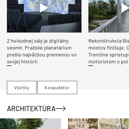
Z hviezdnej sály je digitálny
Rekonštrukcia Bi
vesmír. Pražské planetárium
mostov finišuje. 
prešlo najväčšou premenou vo
Trenčíne sprístup
svojej histórii
motoristom o pol 
Všetky
Kolaudátor
ARCHITEKTÚRA