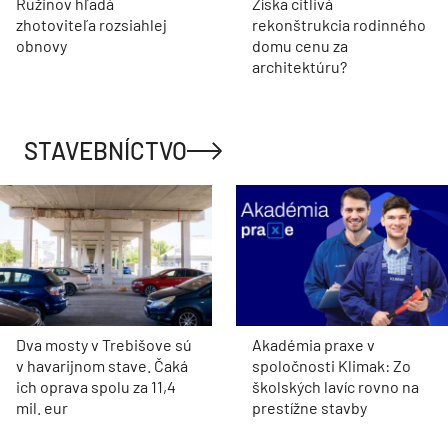
Ružinov hľadá
Získa citlivá
zhotoviteľa rozsiahlej
rekonštrukcia rodinného
obnovy
domu cenu za
architektúru?
STAVEBNÍCTVO
Dva mosty v Trebišove sú
Akadémia praxe v
v havarijnom stave. Čaká
spoločnosti Klimak: Zo
ich oprava spolu za 11,4
školských lavíc rovno na
mil. eur
prestížne stavby