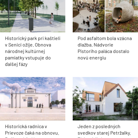
Historický park pri kaštieli
Pod asfaltom bola vzácna
v Senici ožije. Obnova
dlažba. Nádvorie
národnej kultúrnej
Pistoriho paláca dostalo
pamiatky vstupuje do
novú energiu
ďalšej fázy
Historická radnica v
Jeden z posledných
Prievoze čaká na obnovu.
svedkov starej Petržalky.