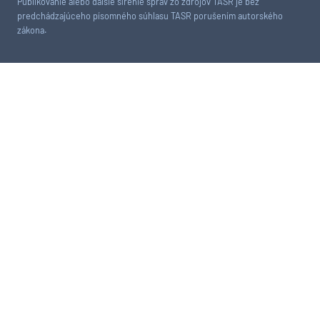
Publikovanie alebo ďalšie šírenie správ zo zdrojov TASR je bez
predchádzajúceho písomného súhlasu TASR porušením autorského
zákona.