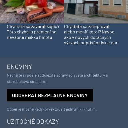
Chystáte sa zavárať kápiu?
Chystáte sa zatepľovať
Táto chyba ju premení na
alebo meniť kotol? Návod,
nevábne mäkkú hmotu
ako v nových dotačných
výzvach neprísť o tisíce eur
ENOVINY
Nechajte si posielať dôležité správy zo sveta architektúry a
stavebníctva emailom:
ODOBERAŤ BEZPLATNÉ ENOVINY
Odber je možné kedykoľvek zrušiť jedným kliknutím.
UŽITOČNÉ ODKAZY