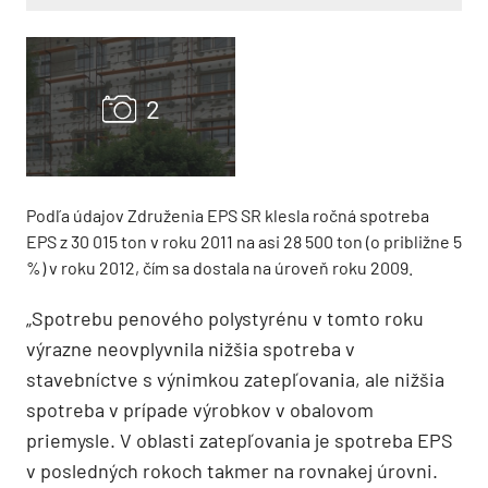
Podľa údajov Združenia EPS SR klesla ročná spotreba
EPS z 30 015 ton v roku 2011 na asi 28 500 ton (o približne 5
%) v roku 2012, čím sa dostala na úroveň roku 2009.
„Spotrebu penového polystyrénu v tomto roku
výrazne neovplyvnila nižšia spotreba v
stavebníctve s výnimkou zatepľovania, ale nižšia
spotreba v prípade výrobkov v obalovom
priemysle. V oblasti zatepľovania je spotreba EPS
v posledných rokoch takmer na rovnakej úrovni.