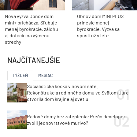
Nová výzva Obnov dom
Obnov dom MINI PLUS
mini+ prichádza. Sľubuje
prinesie menej
menej byrokracie, zálohu
byrokracie. Výzva sa
aj dotáciu na výmenu
spustí už v lete
strechy
NAJČÍTANEJŠIE
TÝŽDEŇ
MESIAC
Socialistická kocka v novom šate.
Rekonštrukcia rodinného domu vo Svätom Jure
otvorila dom krajine aj svetlu
Radové domy bez zateplenia: Prečo developer
zvolil jednovrstvové murivo?