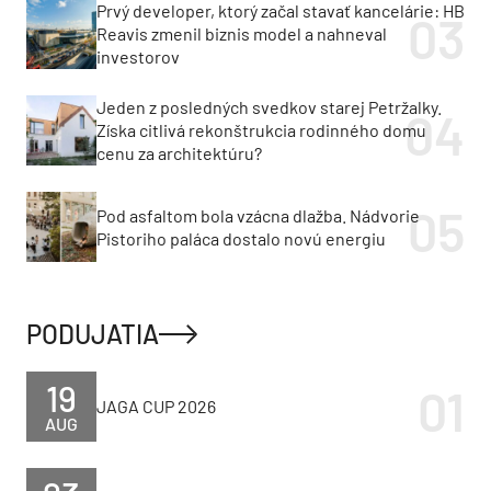
Prvý developer, ktorý začal stavať kancelárie: HB
Reavis zmenil biznis model a nahneval
investorov
Jeden z posledných svedkov starej Petržalky.
Získa citlivá rekonštrukcia rodinného domu
cenu za architektúru?
Pod asfaltom bola vzácna dlažba. Nádvorie
Pistoriho paláca dostalo novú energiu
PODUJATIA
19
JAGA CUP 2026
AUG