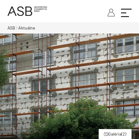
ASB
Aktuálne
Galéria
(2)