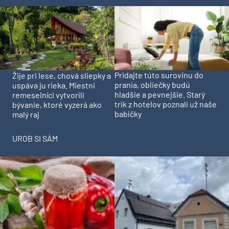
Pridajte túto surovinu do
Žije pri lese, chová sliepky a
prania, obliečky budú
uspáva ju rieka. Miestni
hladšie a pevnejšie. Starý
remeselníci vytvorili
trik z hotelov poznali už naše
bývanie, ktoré vyzerá ako
babičky
malý raj
UROB SI SÁM