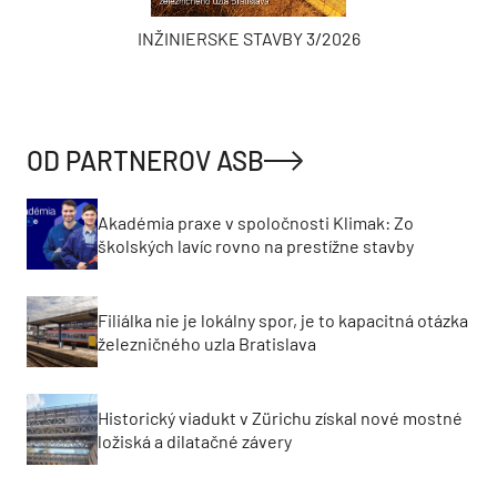
INŽINIERSKE STAVBY 3/2026
OD PARTNEROV ASB
Akadémia praxe v spoločnosti Klimak: Zo
školských lavíc rovno na prestížne stavby
Filiálka nie je lokálny spor, je to kapacitná otázka
železničného uzla Bratislava
Historický viadukt v Zürichu získal nové mostné
ložiská a dilatačné závery