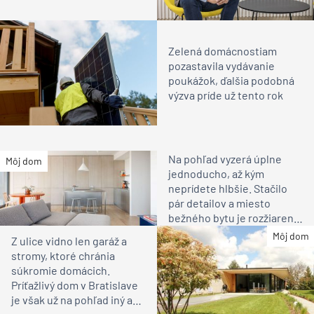
Zelená domácnostiam
pozastavila vydávanie
poukážok, ďalšia podobná
výzva príde už tento rok
Na pohľad vyzerá úplne
Môj dom
jednoducho, až kým
neprídete hlbšie. Stačilo
pár detailov a miesto
bežného bytu je rozžiarené
bývanie pre rodinu
Môj dom
Z ulice vidno len garáž a
stromy, ktoré chránia
súkromie domácich.
Príťažlivý dom v Bratislave
je však už na pohľad iný ako