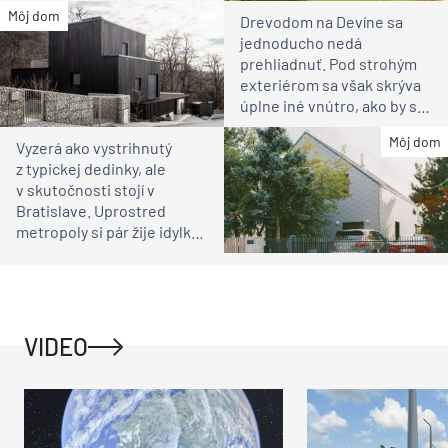
susedia
Môj dom
Drevodom na Devíne sa
jednoducho nedá
prehliadnuť. Pod strohým
exteriérom sa však skrýva
úplne iné vnútro, ako by ste
čakali
Môj dom
Vyzerá ako vystrihnutý
z typickej dedinky, ale
v skutočnosti stojí v
Bratislave. Uprostred
metropoly si pár žije idylku
ako na vidieku
VIDEO