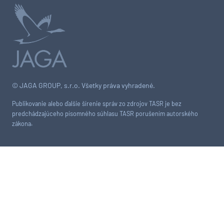
© JAGA GROUP, s.r.o. Všetky práva vyhradené.
Publikovanie alebo ďalšie šírenie správ zo zdrojov TASR je bez
predchádzajúceho písomného súhlasu TASR porušením autorského
zákona.