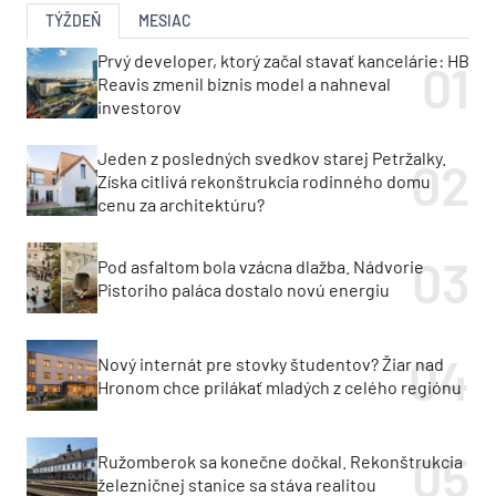
TÝŽDEŇ
MESIAC
Prvý developer, ktorý začal stavať kancelárie: HB
Reavis zmenil biznis model a nahneval
investorov
Jeden z posledných svedkov starej Petržalky.
Získa citlivá rekonštrukcia rodinného domu
cenu za architektúru?
Pod asfaltom bola vzácna dlažba. Nádvorie
Pistoriho paláca dostalo novú energiu
Nový internát pre stovky študentov? Žiar nad
Hronom chce prilákať mladých z celého regiónu
Ružomberok sa konečne dočkal. Rekonštrukcia
železničnej stanice sa stáva realitou