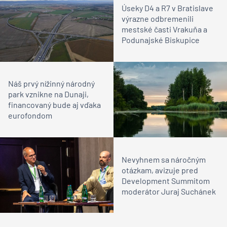
Úseky D4 a R7 v Bratislave
výrazne odbremenili
mestské časti Vrakuňa a
Podunajské Biskupice
Náš prvý nížinný národný
park vznikne na Dunaji,
financovaný bude aj vďaka
eurofondom
Nevyhnem sa náročným
otázkam, avizuje pred
Development Summitom
moderátor Juraj Suchánek