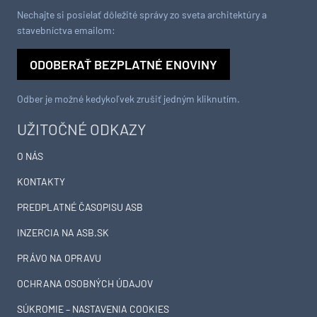
Nechajte si posielať dôležité správy zo sveta architektúry a
stavebníctva emailom:
ODOBERAŤ BEZPLATNÉ ENOVINY
Odber je možné kedykoľvek zrušiť jedným kliknutím.
UŽITOČNÉ ODKAZY
O NÁS
KONTAKTY
PREDPLATNÉ ČASOPISU ASB
INZERCIA NA ASB.SK
PRÁVO NA OPRAVU
OCHRANA OSOBNÝCH ÚDAJOV
SÚKROMIE – NASTAVENIA COOKIES