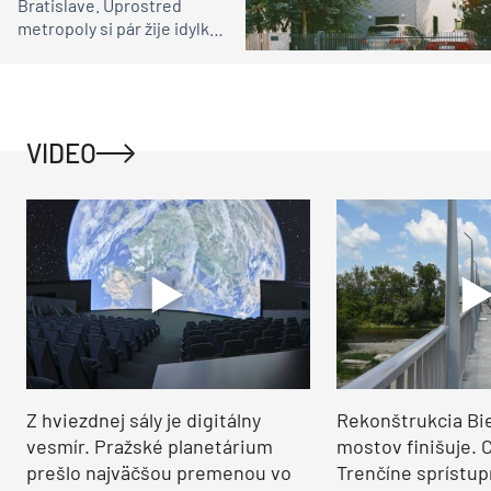
Bratislave. Uprostred
metropoly si pár žije idylku
ako na vidieku
VIDEO
Z hviezdnej sály je digitálny
Rekonštrukcia Bi
vesmír. Pražské planetárium
mostov finišuje. 
prešlo najväčšou premenou vo
Trenčíne sprístup