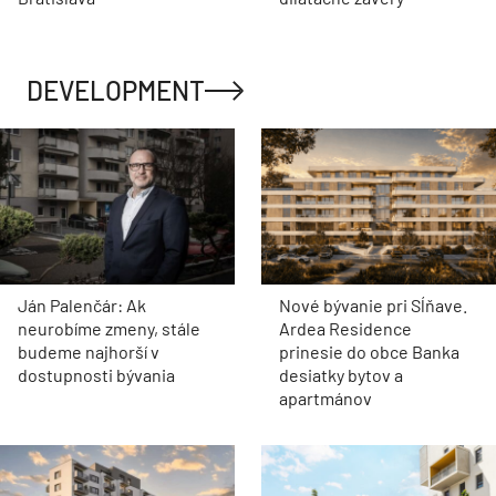
DEVELOPMENT
Ján Palenčár: Ak
Nové bývanie pri Sĺňave.
neurobíme zmeny, stále
Ardea Residence
budeme najhorší v
prinesie do obce Banka
dostupnosti bývania
desiatky bytov a
apartmánov