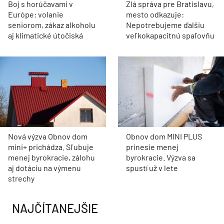
Boj s horúčavami v
Zlá správa pre Bratislavu,
Európe: volanie
mesto odkazuje:
seniorom, zákaz alkoholu
Nepotrebujeme ďalšiu
aj klimatické útočiská
veľkokapacitnú spaľovňu
Nová výzva Obnov dom
Obnov dom MINI PLUS
mini+ prichádza. Sľubuje
prinesie menej
menej byrokracie, zálohu
byrokracie. Výzva sa
aj dotáciu na výmenu
spustí už v lete
strechy
NAJČÍTANEJŠIE