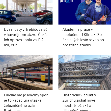
Dva mosty v Trebišove sú
Akadémia praxe v
v havarijnom stave. Čaká
spoločnosti Klimak: Zo
ich oprava spolu za 11,4
školských lavíc rovno na
mil. eur
prestížne stavby
Filiálka nie je lokálny spor,
Historický viadukt v
je to kapacitná otázka
Zürichu získal nové
železničného uzla
mostné ložiská a
Bratislava
dilatačné závery