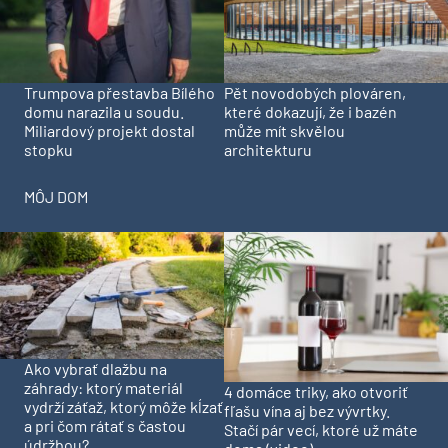
Trumpova přestavba Bílého
Pět novodobých plováren,
domu narazila u soudu.
které dokazují, že i bazén
Miliardový projekt dostal
může mít skvělou
stopku
architekturu
MÔJ DOM
Ako vybrať dlažbu na
záhrady: ktorý materiál
4 domáce triky, ako otvoriť
vydrží záťaž, ktorý môže kĺzať
fľašu vína aj bez vývrtky.
a pri čom rátať s častou
Stačí pár vecí, ktoré už máte
údržbou?