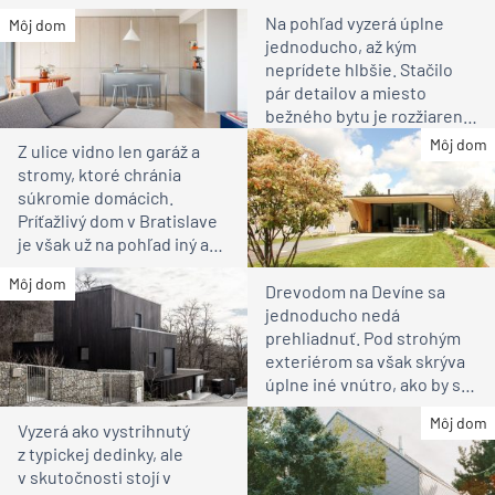
Na pohľad vyzerá úplne
Môj dom
jednoducho, až kým
neprídete hlbšie. Stačilo
pár detailov a miesto
bežného bytu je rozžiarené
bývanie pre rodinu
Môj dom
Z ulice vidno len garáž a
stromy, ktoré chránia
súkromie domácich.
Príťažlivý dom v Bratislave
je však už na pohľad iný ako
susedia
Môj dom
Drevodom na Devíne sa
jednoducho nedá
prehliadnuť. Pod strohým
exteriérom sa však skrýva
úplne iné vnútro, ako by ste
čakali
Môj dom
Vyzerá ako vystrihnutý
z typickej dedinky, ale
v skutočnosti stojí v