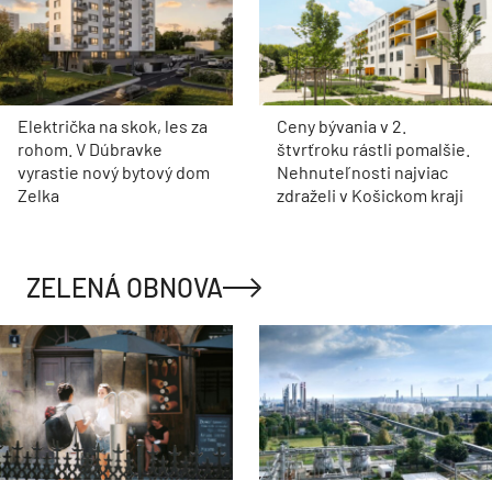
Električka na skok, les za
Ceny bývania v 2.
rohom. V Dúbravke
štvrťroku rástli pomalšie.
vyrastie nový bytový dom
Nehnuteľnosti najviac
Zelka
zdraželi v Košickom kraji
ZELENÁ OBNOVA