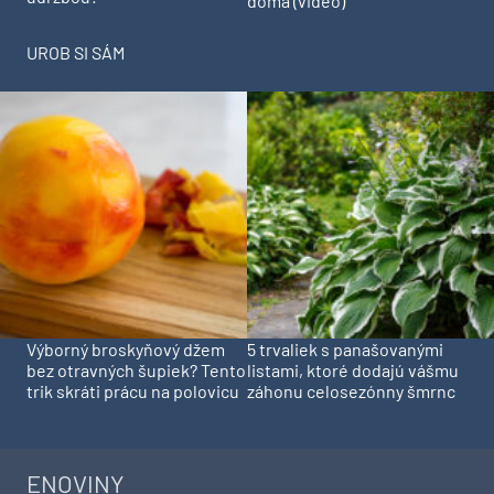
doma (video)
UROB SI SÁM
Výborný broskyňový džem
5 trvaliek s panašovanými
bez otravných šupiek? Tento
listami, ktoré dodajú vášmu
trik skráti prácu na polovicu
záhonu celosezónny šmrnc
ENOVINY