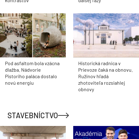
kontrastov
ďalšej fázy
Pod asfaltom bola vzácna
Historická radnica v
dlažba. Nádvorie
Prievoze čaká na obnovu.
Pistoriho paláca dostalo
Ružinov hľadá
novú energiu
zhotoviteľa rozsiahlej
obnovy
STAVEBNÍCTVO