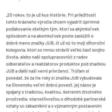
„20 rokov, to je už kus histórie. Pri príležitosti
tohto krásneho výročia chcem vyjadriť úprimné
poďakovanie všetkým tým, ktorí sa akýmkoľvek
spôsobom a na akomkoľvek poste zaslúžili o
dobré meno značky JUB, či už sú to moji dlhoroční
kolegovia, ktorí so mnou strávili veľkú časť svojho
života, alebo naši spolupracovníci z radov
odberateľov a realizátorov produktov pod značkou
JUB a ďalší naši verní prívrženci. Trúfam si
povedať, že za tie roky si značka JUB vybudovala
na Slovensku veľmi dobrú povesť, jej názov je
spájaný s tradíciou, kvalitou, šetrením životného
prostredia, starostlivosťou o dlhodobé partnerské
vzťahy so zákazníkmi a s významným postavením