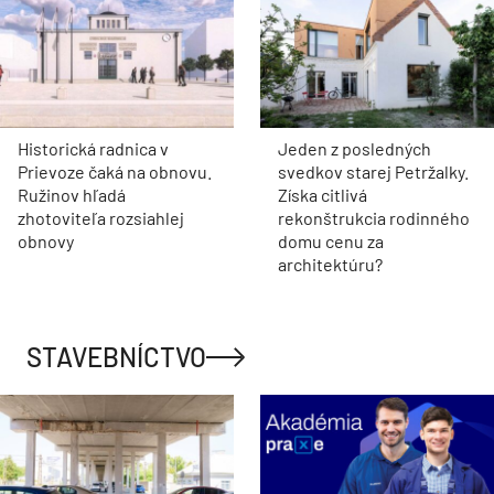
Historická radnica v
Jeden z posledných
Prievoze čaká na obnovu.
svedkov starej Petržalky.
Ružinov hľadá
Získa citlivá
zhotoviteľa rozsiahlej
rekonštrukcia rodinného
obnovy
domu cenu za
architektúru?
STAVEBNÍCTVO