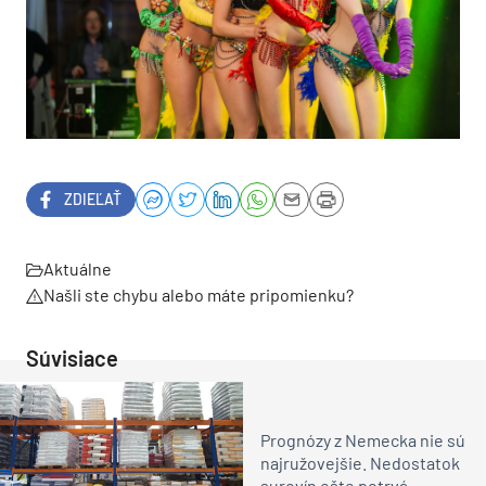
ZDIEĽAŤ
Aktuálne
Našli ste chybu alebo máte pripomienku?
Súvisiace
Prognózy z Nemecka nie sú
najružovejšie. Nedostatok
surovín ešte potrvá