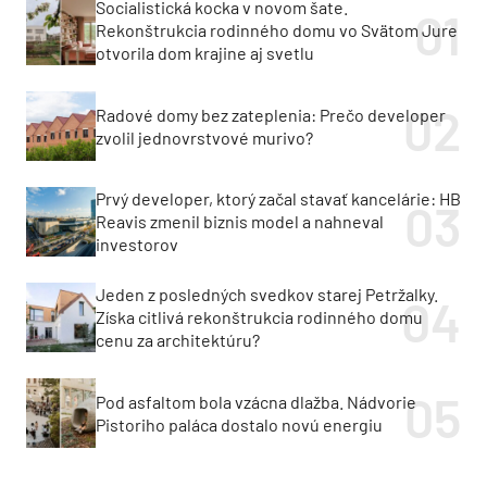
Socialistická kocka v novom šate.
Rekonštrukcia rodinného domu vo Svätom Jure
otvorila dom krajine aj svetlu
Radové domy bez zateplenia: Prečo developer
zvolil jednovrstvové murivo?
Prvý developer, ktorý začal stavať kancelárie: HB
Reavis zmenil biznis model a nahneval
investorov
Jeden z posledných svedkov starej Petržalky.
Získa citlivá rekonštrukcia rodinného domu
cenu za architektúru?
Pod asfaltom bola vzácna dlažba. Nádvorie
Pistoriho paláca dostalo novú energiu