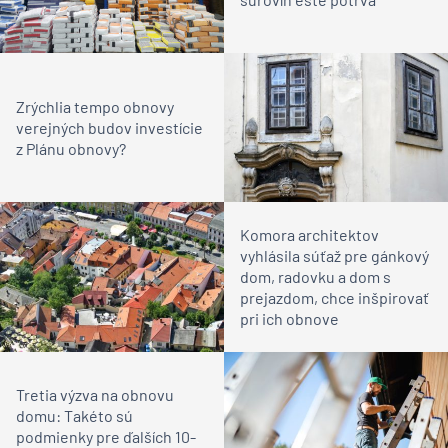
Zrýchlia tempo obnovy
verejných budov investície
z Plánu obnovy?
Komora architektov
vyhlásila súťaž pre gánkový
dom, radovku a dom s
prejazdom, chce inšpirovať
pri ich obnove
Tretia výzva na obnovu
domu: Takéto sú
podmienky pre ďalších 10-