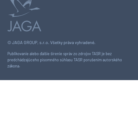
© JAGA GROUP, s.r.o. Všetky práva vyhradené.
Publikovanie alebo ďalšie šírenie správ zo zdrojov TASR je bez
predchádzajúceho písomného súhlasu TASR porušením autorského
zákona.