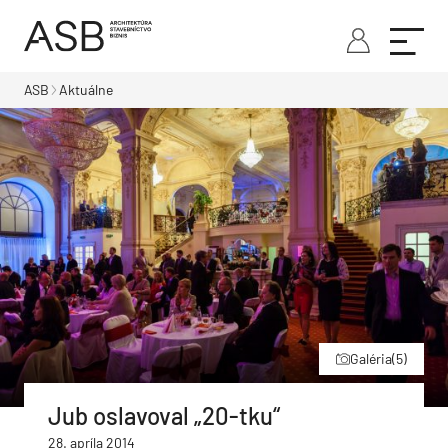
ASB
Aktuálne
Galéria
(5)
Jub oslavoval „20-tku“
28. apríla 2014