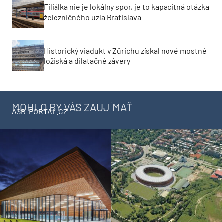
Filiálka nie je lokálny spor, je to kapacitná otázka
železničného uzla Bratislava
Historický viadukt v Zürichu získal nové mostné
ložiská a dilatačné závery
MOHLO BY VÁS ZAUJÍMAŤ
ASB-PORTAL.CZ