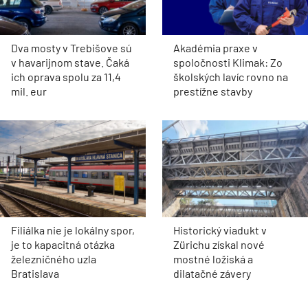
Dva mosty v Trebišove sú
Akadémia praxe v
v havarijnom stave. Čaká
spoločnosti Klimak: Zo
ich oprava spolu za 11,4
školských lavíc rovno na
mil. eur
prestížne stavby
Filiálka nie je lokálny spor,
Historický viadukt v
je to kapacitná otázka
Zürichu získal nové
železničného uzla
mostné ložiská a
Bratislava
dilatačné závery