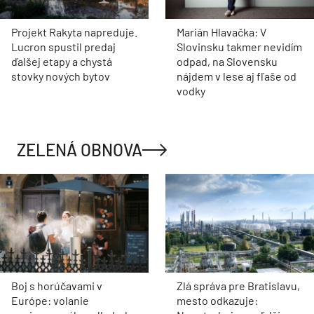
Projekt Rakyta napreduje.
Marián Hlavačka: V
Lucron spustil predaj
Slovinsku takmer nevidím
ďalšej etapy a chystá
odpad, na Slovensku
stovky nových bytov
nájdem v lese aj fľaše od
vodky
ZELENÁ OBNOVA
Boj s horúčavami v
Zlá správa pre Bratislavu,
Európe: volanie
mesto odkazuje: