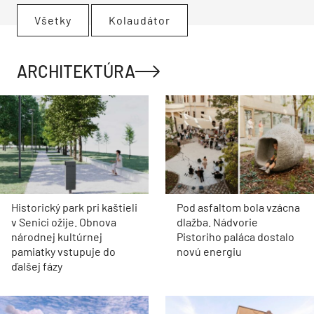
Všetky
Kolaudátor
ARCHITEKTÚRA
Historický park pri kaštieli
Pod asfaltom bola vzácna
v Senici ožije. Obnova
dlažba. Nádvorie
národnej kultúrnej
Pistoriho paláca dostalo
pamiatky vstupuje do
novú energiu
ďalšej fázy