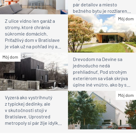
pár detailov a miesto
bežného bytu je rozžiarené
bývanie pre rodinu
Môj dom
Z ulice vidno len garáž a
stromy, ktoré chránia
súkromie domácich.
Príťažlivý dom v Bratislave
je však už na pohľad iný ako
susedia
Môj dom
Drevodom na Devíne sa
jednoducho nedá
prehliadnuť. Pod strohým
exteriérom sa však skrýva
úplne iné vnútro, ako by ste
čakali
Môj dom
Vyzerá ako vystrihnutý
z typickej dedinky, ale
v skutočnosti stojí v
Bratislave. Uprostred
metropoly si pár žije idylku
ako na vidieku