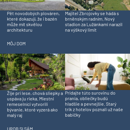
Pět novodobých plováren,
Majitel Zbrojovky se hádá s
které dokazují, že i bazén
brněnským radním. Nový
může mít skvělou
stadion za Lužánkami narazil
architekturu
na výškový limit
MÔJ DOM
Pridajte túto surovinu do
Žije pri lese, chová sliepky a
prania, obliečky budú
uspáva ju rieka. Miestni
hladšie a pevnejšie. Starý
remeselníci vytvorili
trik z hotelov poznali už naše
bývanie, ktoré vyzerá ako
babičky
malý raj
UROB SI SÁM