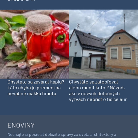
Chystáte sa zavárať kápiu?
Chystáte sa zatepľovať
Táto chyba ju premení na
alebo meniť kotol? Návod,
nevábne mäkkú hmotu
ako v nových dotačných
výzvach neprísť o tisíce eur
ENOVINY
Nechajte si posielať dôležité správy zo sveta architektúry a