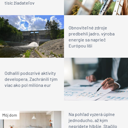
tisíc žiadateľov
Obnoviteľné zdroje
predbehli jadro, výroba
energie sa naprieč
Európou líši
Odhalili podozrivé aktivity
developera. Zachránili tým
viac ako pol milióna eur
Na pohľad vyzerá úplne
Môj dom
jednoducho, až kým
neprídete hlbšie. Stačilo