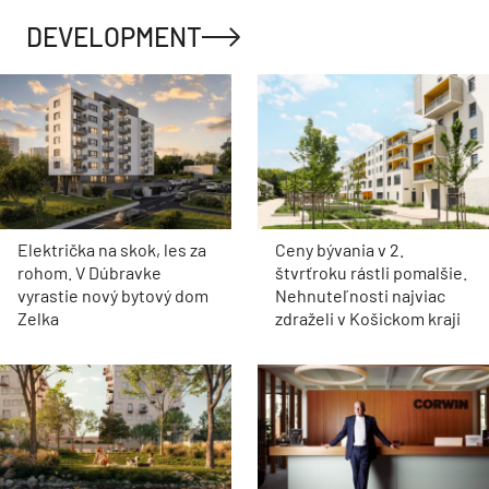
DEVELOPMENT
Električka na skok, les za
Ceny bývania v 2.
rohom. V Dúbravke
štvrťroku rástli pomalšie.
vyrastie nový bytový dom
Nehnuteľnosti najviac
Zelka
zdraželi v Košickom kraji