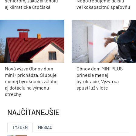
seniorom, zákaz alkoholu
Nepotrebujeme ďalšiu
aj klimatické útočiská
veľkokapacitnú spaľovňu
Nová výzva Obnov dom
Obnov dom MINI PLUS
mini+ prichádza. Sľubuje
prinesie menej
menej byrokracie, zálohu
byrokracie. Výzva sa
aj dotáciu na výmenu
spustí už v lete
strechy
NAJČÍTANEJŠIE
TÝŽDEŇ
MESIAC