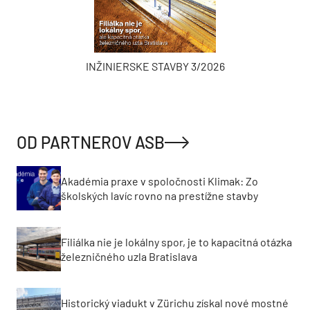
OD PARTNEROV ASB
Akadémia praxe v spoločnosti Klimak: Zo
školských lavíc rovno na prestížne stavby
Filiálka nie je lokálny spor, je to kapacitná otázka
železničného uzla Bratislava
Historický viadukt v Zürichu získal nové mostné
ložiská a dilatačné závery
MOHLO BY VÁS ZAUJÍMAŤ