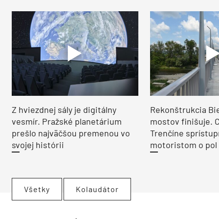
Z hviezdnej sály je digitálny
Rekonštrukcia Bi
vesmír. Pražské planetárium
mostov finišuje. 
prešlo najväčšou premenou vo
Trenčíne sprístup
svojej histórii
motoristom o pol 
Všetky
Kolaudátor
ARCHITEKTÚRA