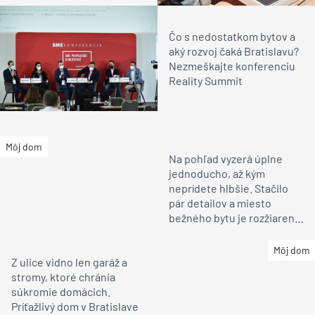
Čo s nedostatkom bytov a
aký rozvoj čaká Bratislavu?
Nezmeškajte konferenciu
Reality Summit
Na pohľad vyzerá úplne
Môj dom
jednoducho, až kým
neprídete hlbšie. Stačilo
pár detailov a miesto
bežného bytu je rozžiarené
bývanie pre rodinu
Môj dom
Z ulice vidno len garáž a
stromy, ktoré chránia
súkromie domácich.
Príťažlivý dom v Bratislave
je však už na pohľad iný ako
susedia
Môj dom