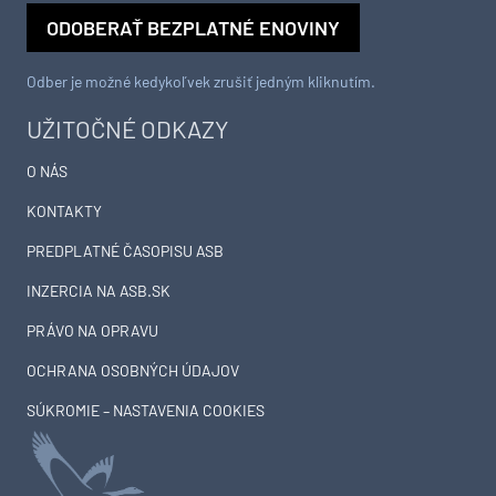
PREDPLATNÉ ČASOPISU ASB
INZERCIA NA ASB.SK
PRÁVO NA OPRAVU
OCHRANA OSOBNÝCH ÚDAJOV
SÚKROMIE – NASTAVENIA COOKIES
© JAGA GROUP, s.r.o. Všetky práva vyhradené.
Publikovanie alebo ďalšie šírenie správ zo zdrojov TASR je bez
predchádzajúceho písomného súhlasu TASR porušením autorského
zákona.