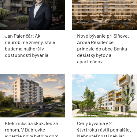
Ján Palenčár: Ak
Nové bývanie pri Sĺňave.
neurobíme zmeny, stále
Ardea Residence
budeme najhorší v
prinesie do obce Banka
dostupnosti bývania
desiatky bytov a
apartmánov
Električka na skok, les za
Ceny bývania v 2.
rohom. V Dúbravke
štvrťroku rástli pomalšie.
vyrastie nový bytový dom
Nehnuteľnosti najviac
Zelka
zdraželi v Košickom kraji
ZELENÁ OBNOVA