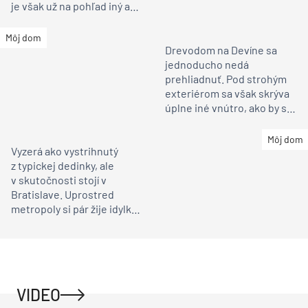
Drevodom na Devíne sa
jednoducho nedá
prehliadnuť. Pod strohým
exteriérom sa však skrýva
úplne iné vnútro, ako by ste
čakali
Môj dom
Vyzerá ako vystrihnutý
z typickej dedinky, ale
v skutočnosti stojí v
Bratislave. Uprostred
metropoly si pár žije idylku
ako na vidieku
VIDEO