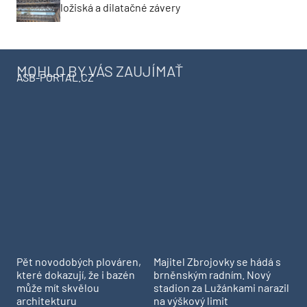
ASB-PORTAL.CZ
Pět novodobých plováren,
Majitel Zbrojovky se hádá s
které dokazují, že i bazén
brněnským radním. Nový
může mít skvělou
stadion za Lužánkami narazil
architekturu
na výškový limit
MÔJ DOM