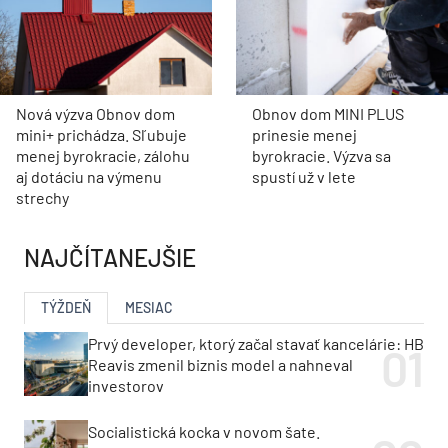
Nová výzva Obnov dom
Obnov dom MINI PLUS
mini+ prichádza. Sľubuje
prinesie menej
menej byrokracie, zálohu
byrokracie. Výzva sa
aj dotáciu na výmenu
spustí už v lete
strechy
NAJČÍTANEJŠIE
TÝŽDEŇ
MESIAC
Prvý developer, ktorý začal stavať kancelárie: HB
Reavis zmenil biznis model a nahneval
investorov
Socialistická kocka v novom šate.
Rekonštrukcia rodinného domu vo Svätom Jure
otvorila dom krajine aj svetlu
Pod asfaltom bola vzácna dlažba. Nádvorie
Pistoriho paláca dostalo novú energiu