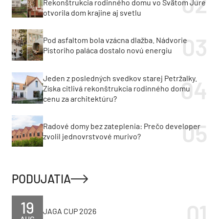
Jeden z posledných svedkov starej Petržalky.
Získa citlivá rekonštrukcia rodinného domu
cenu za architektúru?
Radové domy bez zateplenia: Prečo developer
zvolil jednovrstvové murivo?
PODUJATIA
19
JAGA CUP 2026
AUG
23
LinkedIn Menu 2026
SEP