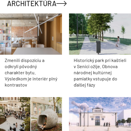
Zmenili dispozíciu a
Historický park pri kaštieli
odkryli pôvodný
v Senici ožije. Obnova
charakter bytu.
národnej kultúrnej
Výsledkom je interiér plný
pamiatky vstupuje do
kontrastov
ďalšej fázy
Pod asfaltom bola vzácna
Historická radnica v
dlažba. Nádvorie
Prievoze čaká na obnovu.
Pistoriho paláca dostalo
Ružinov hľadá