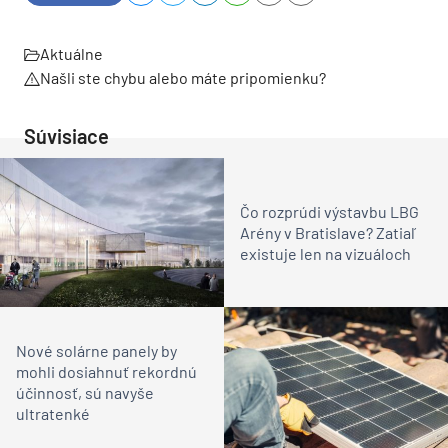
Aktuálne
Našli ste chybu alebo máte pripomienku?
Súvisiace
Čo rozprúdi výstavbu LBG
Arény v Bratislave? Zatiaľ
existuje len na vizuáloch
Nové solárne panely by
mohli dosiahnuť rekordnú
účinnosť, sú navyše
ultratenké