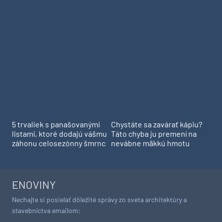
5 trvaliek s panašovanými
Chystáte sa zavárať kápiu?
listami, ktoré dodajú vášmu
Táto chyba ju premení na
záhonu celosezónny šmrnc
nevábne mäkkú hmotu
ENOVINY
Nechajte si posielať dôležité správy zo sveta architektúry a
stavebníctva emailom:
ODOBERAŤ BEZPLATNÉ ENOVINY
Odber je možné kedykoľvek zrušiť jedným kliknutím.
UŽITOČNÉ ODKAZY
O NÁS
KONTAKTY