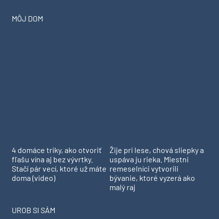
Žije pri lese, chová sliepky a
uspáva ju rieka. Miestni
4 domáce triky, ako otvoriť
remeselníci vytvorili
fľašu vína aj bez vývrtky.
bývanie, ktoré vyzerá ako
Stačí pár vecí, ktoré už máte
malý raj
doma (video)
UROB SI SÁM