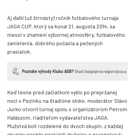
Aj ďalší (už štrnásty) ročník futbalového turnaja
JAGA CUP, ktorý sa konal 21. augusta 2014, sa
niesol v znamení výbornej atmosféry, futbalového
zanietenia, dobrého počasia a pečených
prasiatok.
Poznáte výhody Klubu ASB?
Stačí bezplatná registrácia a zí
Keď tesne pred začiatkom vyšlo po prepršanej
noci v Pezinku na štadióne slnko, moderátor Slávo
Jurko otvoril turnaj spolu s organizátorom Petrom
Halászom, riaditeľom vydavateľstva JAGA.
Mužstvá boli rozdelené do dvoch skupín, z každej
skupiny neskôr postúpili do bojov o prvenstvo tí