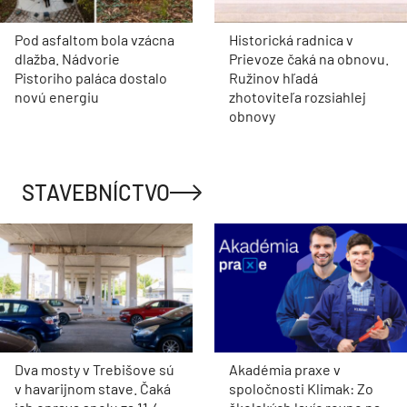
novú energiu
zhotoviteľa rozsiahlej
obnovy
STAVEBNÍCTVO
Dva mosty v Trebišove sú
Akadémia praxe v
v havarijnom stave. Čaká
spoločnosti Klimak: Zo
ich oprava spolu za 11,4
školských lavíc rovno na
mil. eur
prestížne stavby