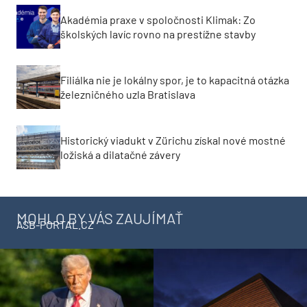
Akadémia praxe v spoločnosti Klimak: Zo
školských lavíc rovno na prestížne stavby
Filiálka nie je lokálny spor, je to kapacitná otázka
železničného uzla Bratislava
Historický viadukt v Zürichu získal nové mostné
ložiská a dilatačné závery
MOHLO BY VÁS ZAUJÍMAŤ
ASB-PORTAL.CZ