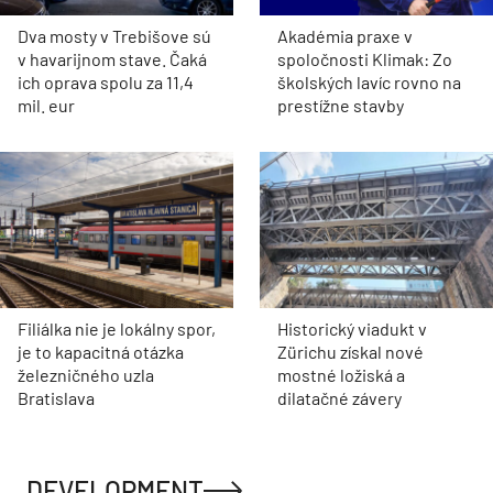
Dva mosty v Trebišove sú
Akadémia praxe v
v havarijnom stave. Čaká
spoločnosti Klimak: Zo
ich oprava spolu za 11,4
školských lavíc rovno na
mil. eur
prestížne stavby
Filiálka nie je lokálny spor,
Historický viadukt v
je to kapacitná otázka
Zürichu získal nové
železničného uzla
mostné ložiská a
Bratislava
dilatačné závery
DEVELOPMENT