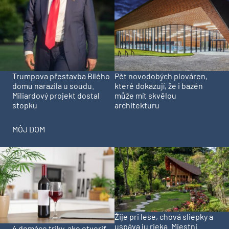
Trumpova přestavba Bílého
Pět novodobých plováren,
domu narazila u soudu.
které dokazují, že i bazén
Miliardový projekt dostal
může mít skvělou
stopku
architekturu
MÔJ DOM
Žije pri lese, chová sliepky a
uspáva ju rieka. Miestni
4 domáce triky, ako otvoriť