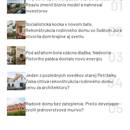
Reavis zmenil biznis model a nahneval
investorov
Socialistická kocka v novom šate.
Rekonštrukcia rodinného domu vo Svätom Jure
otvorila dom krajine aj svetlu
Pod asfaltom bola vzácna dlažba. Nádvorie
Pistoriho paláca dostalo novú energiu
Jeden z posledných svedkov starej Petržalky.
Získa citlivá rekonštrukcia rodinného domu
cenu za architektúru?
Radové domy bez zateplenia: Prečo developer
zvolil jednovrstvové murivo?