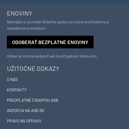
ENOVINY
Nechajte si posielať dôležité správy zo sveta architektúry a
stavebníctva emailom:
ODOBERAŤ BEZPLATNÉ ENOVINY
Odber je možné kedykoľvek zrušiť jedným kliknutím.
UŽITOČNÉ ODKAZY
O NÁS
KONTAKTY
PREDPLATNÉ ČASOPISU ASB
INZERCIA NA ASB.SK
PRÁVO NA OPRAVU