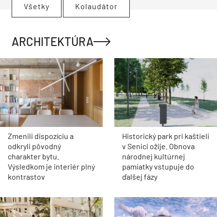
Všetky
Kolaudátor
ARCHITEKTÚRA
Zmenili dispozíciu a
Historický park pri kaštieli
odkryli pôvodný
v Senici ožije. Obnova
charakter bytu.
národnej kultúrnej
Výsledkom je interiér plný
pamiatky vstupuje do
kontrastov
ďalšej fázy