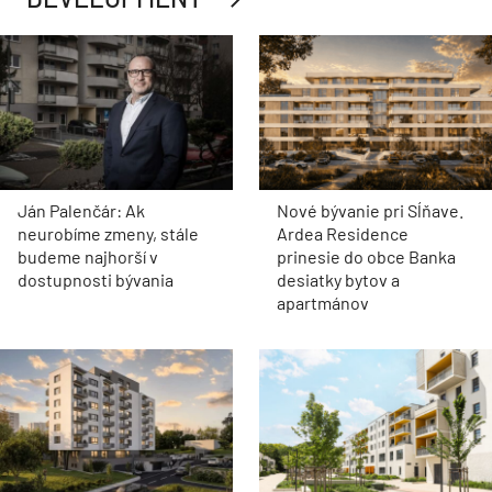
Ján Palenčár: Ak
Nové bývanie pri Sĺňave.
neurobíme zmeny, stále
Ardea Residence
budeme najhorší v
prinesie do obce Banka
dostupnosti bývania
desiatky bytov a
apartmánov