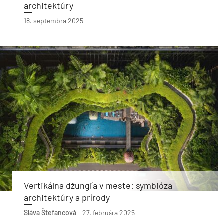
architektúry
18. septembra 2025
Vertikálna džungľa v meste: symbióza
architektúry a prírody
Sláva Štefancová
-
27. februára 2025