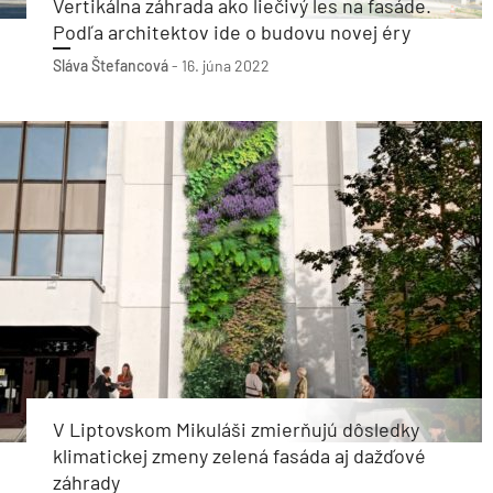
Vertikálna záhrada ako liečivý les na fasáde.
Podľa architektov ide o budovu novej éry
Sláva Štefancová
-
16. júna 2022
V Liptovskom Mikuláši zmierňujú dôsledky
klimatickej zmeny zelená fasáda aj dažďové
záhrady