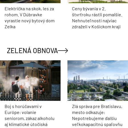
Električka na skok, les za
Ceny bývania v 2.
rohom. V Dúbravke
štvrťroku rástli pomalšie.
vyrastie nový bytový dom
Nehnuteľnosti najviac
Zelka
zdraželi v Košickom kraji
ZELENÁ OBNOVA
Boj s horúčavami v
Zlá správa pre Bratislavu,
Európe: volanie
mesto odkazuje:
seniorom, zákaz alkoholu
Nepotrebujeme ďalšiu
aj klimatické útočiská
veľkokapacitnú spaľovňu