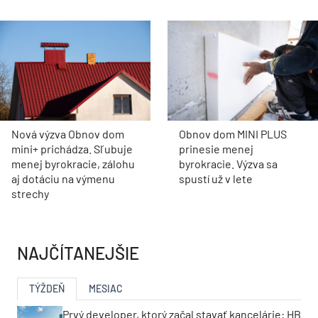
Nová výzva Obnov dom
Obnov dom MINI PLUS
mini+ prichádza. Sľubuje
prinesie menej
menej byrokracie, zálohu
byrokracie. Výzva sa
aj dotáciu na výmenu
spustí už v lete
strechy
NAJČÍTANEJŠIE
TÝŽDEŇ
MESIAC
Prvý developer, ktorý začal stavať kancelárie: HB