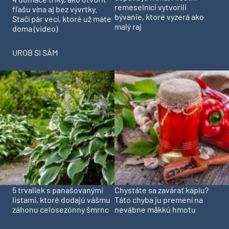
remeselníci vytvorili
fľašu vína aj bez vývrtky.
bývanie, ktoré vyzerá ako
Stačí pár vecí, ktoré už máte
malý raj
doma (video)
UROB SI SÁM
5 trvaliek s panašovanými
Chystáte sa zavárať kápiu?
listami, ktoré dodajú vášmu
Táto chyba ju premení na
záhonu celosezónny šmrnc
nevábne mäkkú hmotu