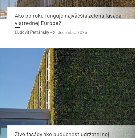
Ako po roku funguje najväčšia zelená fasáda
v strednej Európe?
Ľudovít Petránsky
-
2. decembra 2025
Živé fasády ako budúcnosť udržateľnej