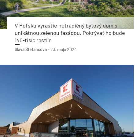
V Poľsku vyrastie netradičný bytový dom s
unikátnou zelenou fasádou. Pokrývať ho bude
140-tisíc rastlín
Sláva Štefancová
-
23. mája 2024