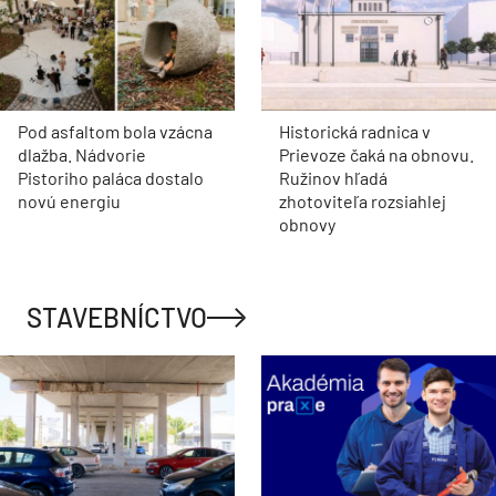
Pod asfaltom bola vzácna
Historická radnica v
dlažba. Nádvorie
Prievoze čaká na obnovu.
Pistoriho paláca dostalo
Ružinov hľadá
novú energiu
zhotoviteľa rozsiahlej
obnovy
STAVEBNÍCTVO