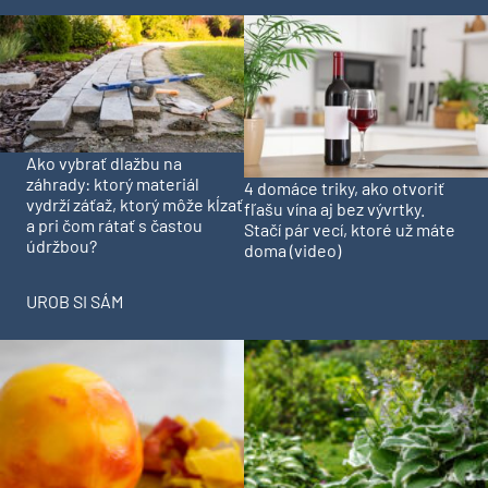
Ako vybrať dlažbu na
záhrady: ktorý materiál
4 domáce triky, ako otvoriť
vydrží záťaž, ktorý môže kĺzať
fľašu vína aj bez vývrtky.
a pri čom rátať s častou
Stačí pár vecí, ktoré už máte
údržbou?
doma (video)
UROB SI SÁM