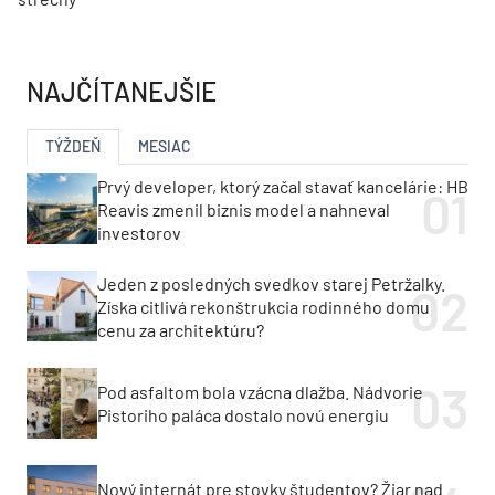
NAJČÍTANEJŠIE
TÝŽDEŇ
MESIAC
Prvý developer, ktorý začal stavať kancelárie: HB
Reavis zmenil biznis model a nahneval
investorov
Jeden z posledných svedkov starej Petržalky.
Získa citlivá rekonštrukcia rodinného domu
cenu za architektúru?
Pod asfaltom bola vzácna dlažba. Nádvorie
Pistoriho paláca dostalo novú energiu
Nový internát pre stovky študentov? Žiar nad