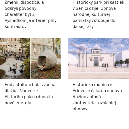
Zmenili dispozíciu a
Historický park pri kaštieli
odkryli pôvodný
v Senici ožije. Obnova
charakter bytu.
národnej kultúrnej
Výsledkom je interiér plný
pamiatky vstupuje do
kontrastov
ďalšej fázy
Pod asfaltom bola vzácna
Historická radnica v
dlažba. Nádvorie
Prievoze čaká na obnovu.
Pistoriho paláca dostalo
Ružinov hľadá
novú energiu
zhotoviteľa rozsiahlej
obnovy