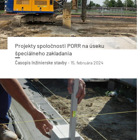
Projekty spoločnosti PORR na úseku
špeciálneho zakladania
Časopis Inžinierske stavby
-
15. februára 2024