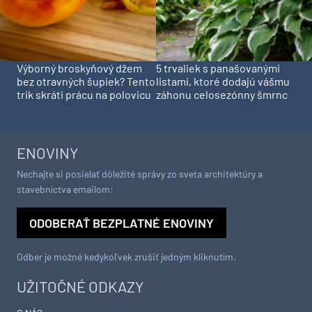
Výborný broskyňový džem
5 trvaliek s panašovanými
bez otravných šupiek? Tento
listami, ktoré dodajú vášmu
trik skráti prácu na polovicu
záhonu celosezónny šmrnc
ENOVINY
Nechajte si posielať dôležité správy zo sveta architektúry a
stavebníctva emailom:
ODOBERAŤ BEZPLATNÉ ENOVINY
Odber je možné kedykoľvek zrušiť jedným kliknutím.
UŽITOČNÉ ODKAZY