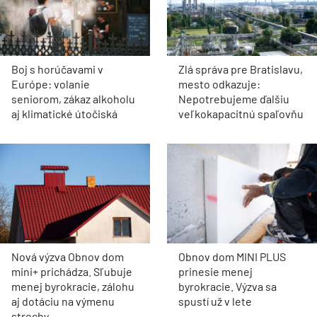
Boj s horúčavami v
Zlá správa pre Bratislavu,
Európe: volanie
mesto odkazuje:
seniorom, zákaz alkoholu
Nepotrebujeme ďalšiu
aj klimatické útočiská
veľkokapacitnú spaľovňu
Nová výzva Obnov dom
Obnov dom MINI PLUS
mini+ prichádza. Sľubuje
prinesie menej
menej byrokracie, zálohu
byrokracie. Výzva sa
aj dotáciu na výmenu
spustí už v lete
strechy