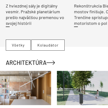
Z hviezdnej sály je digitálny
Rekonštrukcia Bi
vesmír. Pražské planetárium
mostov finišuje. 
prešlo najväčšou premenou vo
Trenčíne sprístup
svojej histórii
motoristom o pol 
Všetky
Kolaudátor
ARCHITEKTÚRA