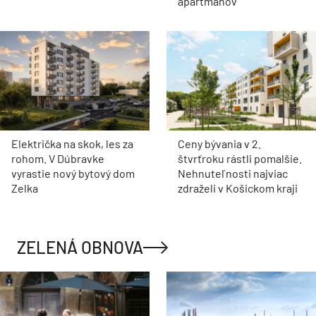
apartmánov
Električka na skok, les za
Ceny bývania v 2.
rohom. V Dúbravke
štvrťroku rástli pomalšie.
vyrastie nový bytový dom
Nehnuteľnosti najviac
Zelka
zdraželi v Košickom kraji
ZELENÁ OBNOVA