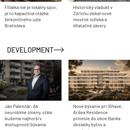
Filiálka nie je lokálny spor,
Historický viadukt v
je to kapacitná otázka
Zürichu získal nové
železničného uzla
mostné ložiská a
Bratislava
dilatačné závery
DEVELOPMENT
Ján Palenčár: Ak
Nové bývanie pri Sĺňave.
neurobíme zmeny, stále
Ardea Residence
budeme najhorší v
prinesie do obce Banka
dostupnosti bývania
desiatky bytov a