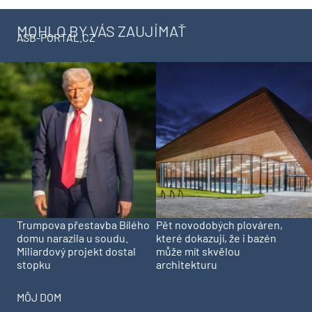
MOHLO BY VÁS ZAUJÍMAŤ
ASB-PORTAL.CZ
Trumpova přestavba Bílého
Pět novodobých plováren,
domu narazila u soudu.
které dokazují, že i bazén
Miliardový projekt dostal
může mít skvělou
stopku
architekturu
MÔJ DOM