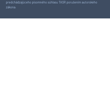
predchádzajúceho písomného súhlasu TASR porušením autorského
zákona.