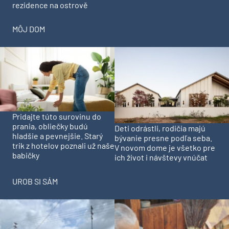
rezidence na ostrově
MÔJ DOM
Pridajte túto surovinu do
prania, obliečky budú
Deti odrástli, rodičia majú
hladšie a pevnejšie. Starý
bývanie presne podľa seba.
trik z hotelov poznali už naše
V novom dome je všetko pre
babičky
ich život i návštevy vnúčat
UROB SI SÁM