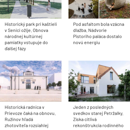
Historický park pri kaštieli
Pod asfaltom bola vzácna
v Senici ožije. Obnova
dlažba. Nádvorie
národnej kultúrnej
Pistoriho paláca dostalo
pamiatky vstupuje do
novú energiu
ďalšej fázy
Historická radnica v
Jeden z posledných
Prievoze čaká na obnovu.
svedkov starej Petržalky.
Ružinov hľadá
Získa citlivá
zhotoviteľa rozsiahlej
rekonštrukcia rodinného