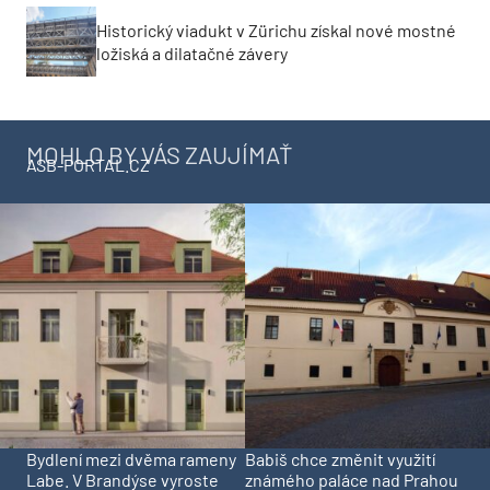
Historický viadukt v Zürichu získal nové mostné
ložiská a dilatačné závery
MOHLO BY VÁS ZAUJÍMAŤ
ASB-PORTAL.CZ
Bydlení mezi dvěma rameny
Babiš chce změnit využití
Labe. V Brandýse vyroste
známého paláce nad Prahou