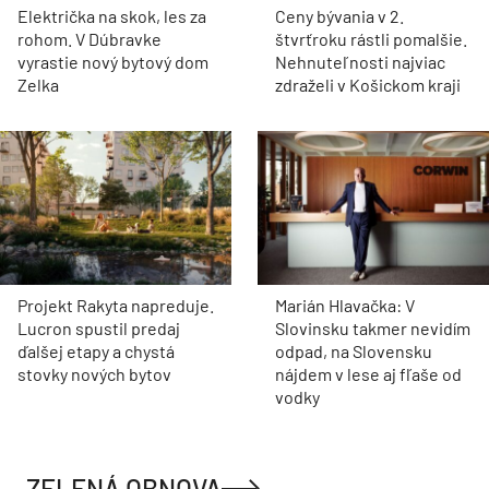
Električka na skok, les za
Ceny bývania v 2.
rohom. V Dúbravke
štvrťroku rástli pomalšie.
vyrastie nový bytový dom
Nehnuteľnosti najviac
Zelka
zdraželi v Košickom kraji
Projekt Rakyta napreduje.
Marián Hlavačka: V
Lucron spustil predaj
Slovinsku takmer nevidím
ďalšej etapy a chystá
odpad, na Slovensku
stovky nových bytov
nájdem v lese aj fľaše od
vodky
ZELENÁ OBNOVA