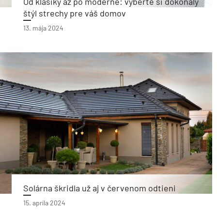
Od klasiky až po moderné: vyberte si dokonalý
štýl strechy pre váš domov
13. mája 2024
Solárna škridla už aj v červenom odtieni
15. apríla 2024