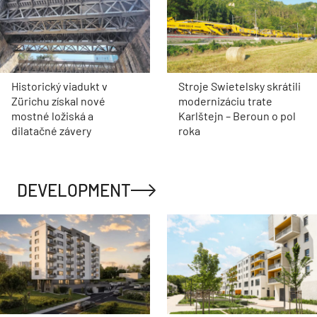
Historický viadukt v
Stroje Swietelsky skrátili
Zürichu získal nové
modernizáciu trate
mostné ložiská a
Karlštejn – Beroun o pol
dilatačné závery
roka
DEVELOPMENT