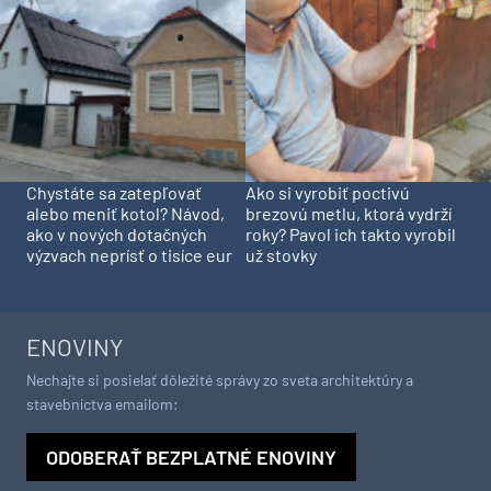
Chystáte sa zatepľovať
Ako si vyrobiť poctivú
alebo meniť kotol? Návod,
brezovú metlu, ktorá vydrží
ako v nových dotačných
roky? Pavol ich takto vyrobil
výzvach neprísť o tisíce eur
už stovky
ENOVINY
Nechajte si posielať dôležité správy zo sveta architektúry a
stavebníctva emailom:
ODOBERAŤ BEZPLATNÉ ENOVINY