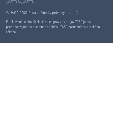
© JAGA GROUP, s.r.o. Všetky práva vyhradené.
Publikovanie alebo ďalšie šírenie správ zo zdrojov TASR je bez
predchádzajúceho písomného súhlasu TASR porušením autorského
zákona.