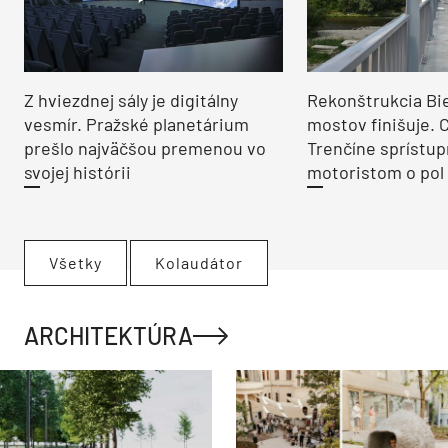
Z hviezdnej sály je digitálny
Rekonštrukcia Bi
vesmír. Pražské planetárium
mostov finišuje. 
prešlo najväčšou premenou vo
Trenčíne sprístup
svojej histórii
motoristom o pol 
Všetky
Kolaudátor
ARCHITEKTÚRA