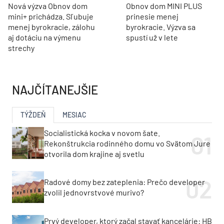
Nová výzva Obnov dom
Obnov dom MINI PLUS
mini+ prichádza. Sľubuje
prinesie menej
menej byrokracie, zálohu
byrokracie. Výzva sa
aj dotáciu na výmenu
spustí už v lete
strechy
NAJČÍTANEJŠIE
TÝŽDEŇ
MESIAC
Socialistická kocka v novom šate.
Rekonštrukcia rodinného domu vo Svätom Jure
otvorila dom krajine aj svetlu
Radové domy bez zateplenia: Prečo developer
zvolil jednovrstvové murivo?
Prvý developer, ktorý začal stavať kancelárie: HB