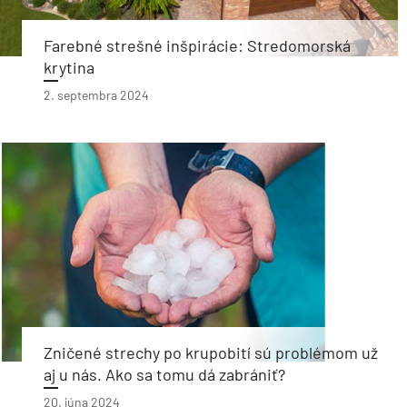
Farebné strešné inšpirácie: Stredomorská
krytina
2. septembra 2024
Zničené strechy po krupobití sú problémom už
aj u nás. Ako sa tomu dá zabrániť?
20. júna 2024