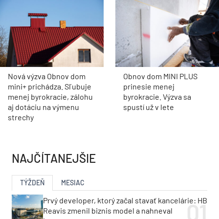
Nová výzva Obnov dom
Obnov dom MINI PLUS
mini+ prichádza. Sľubuje
prinesie menej
menej byrokracie, zálohu
byrokracie. Výzva sa
aj dotáciu na výmenu
spustí už v lete
strechy
NAJČÍTANEJŠIE
TÝŽDEŇ
MESIAC
Prvý developer, ktorý začal stavať kancelárie: HB
Reavis zmenil biznis model a nahneval