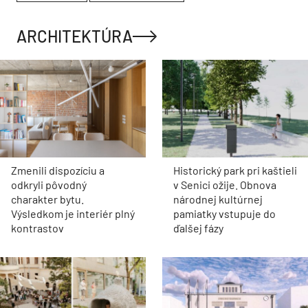
ARCHITEKTÚRA
Zmenili dispozíciu a
Historický park pri kaštieli
odkryli pôvodný
v Senici ožije. Obnova
charakter bytu.
národnej kultúrnej
Výsledkom je interiér plný
pamiatky vstupuje do
kontrastov
ďalšej fázy