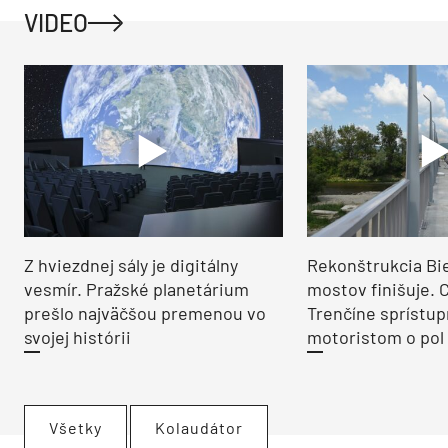
VIDEO
Z hviezdnej sály je digitálny
Rekonštrukcia Bi
vesmír. Pražské planetárium
mostov finišuje. 
prešlo najväčšou premenou vo
Trenčíne sprístup
svojej histórii
motoristom o pol 
Všetky
Kolaudátor