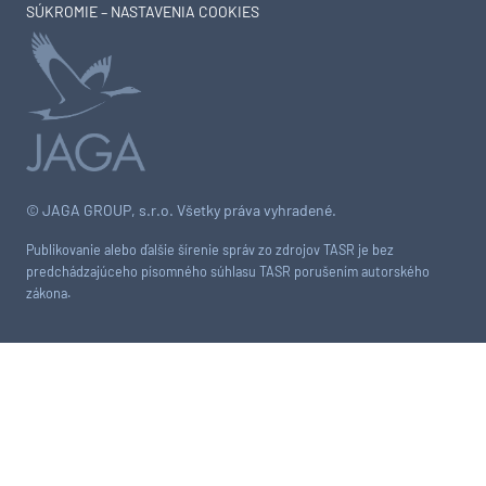
SÚKROMIE – NASTAVENIA COOKIES
© JAGA GROUP, s.r.o. Všetky práva vyhradené.
Publikovanie alebo ďalšie šírenie správ zo zdrojov TASR je bez
predchádzajúceho písomného súhlasu TASR porušením autorského
zákona.