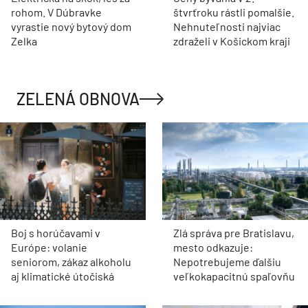
rohom. V Dúbravke
štvrťroku rástli pomalšie.
vyrastie nový bytový dom
Nehnuteľnosti najviac
Zelka
zdraželi v Košickom kraji
ZELENÁ OBNOVA
Boj s horúčavami v
Zlá správa pre Bratislavu,
Európe: volanie
mesto odkazuje:
seniorom, zákaz alkoholu
Nepotrebujeme ďalšiu
aj klimatické útočiská
veľkokapacitnú spaľovňu