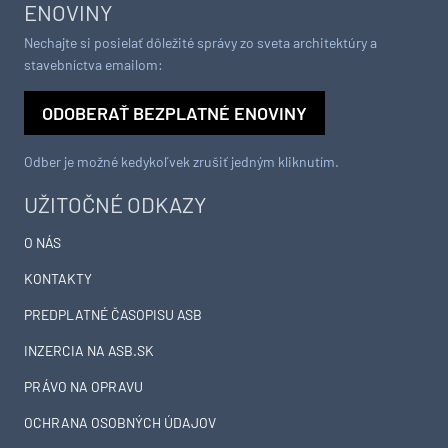
ENOVINY
Nechajte si posielať dôležité správy zo sveta architektúry a
stavebníctva emailom:
ODOBERAŤ BEZPLATNÉ ENOVINY
Odber je možné kedykoľvek zrušiť jedným kliknutím.
UŽITOČNÉ ODKAZY
O NÁS
KONTAKTY
PREDPLATNÉ ČASOPISU ASB
INZERCIA NA ASB.SK
PRÁVO NA OPRAVU
OCHRANA OSOBNÝCH ÚDAJOV