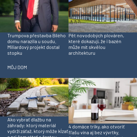
Trumpova přestavba Bílého
Pět novodobých plováren,
domu narazila u soudu.
které dokazují, že i bazén
Miliardový projekt dostal
může mít skvělou
stopku
architekturu
MÔJ DOM
Ako vybrať dlažbu na
záhrady: ktorý materiál
4 domáce triky, ako otvoriť
vydrží záťaž, ktorý môže kĺzať
fľašu vína aj bez vývrtky.
a pri čom rátať s častou