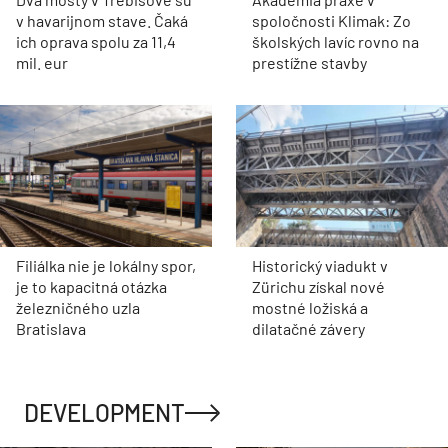
v havarijnom stave. Čaká
spoločnosti Klimak: Zo
ich oprava spolu za 11,4
školských lavíc rovno na
mil. eur
prestížne stavby
Filiálka nie je lokálny spor,
Historický viadukt v
je to kapacitná otázka
Zürichu získal nové
železničného uzla
mostné ložiská a
Bratislava
dilatačné závery
DEVELOPMENT