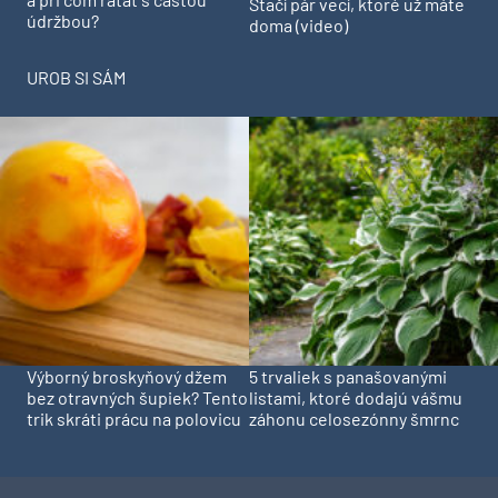
Stačí pár vecí, ktoré už máte
údržbou?
doma (video)
UROB SI SÁM
Výborný broskyňový džem
5 trvaliek s panašovanými
bez otravných šupiek? Tento
listami, ktoré dodajú vášmu
trik skráti prácu na polovicu
záhonu celosezónny šmrnc