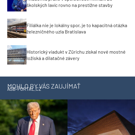
školských lavíc rovno na prestížne stavby
Filiálka nie je lokálny spor, je to kapacitná otázka
železničného uzla Bratislava
Historický viadukt v Zürichu získal nové mostné
ložiská a dilatačné závery
MOHLO BY VÁS ZAUJÍMAŤ
ASB-PORTAL.CZ