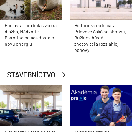
Pod asfaltom bola vzácna
Historická radnica v
dlažba. Nádvorie
Prievoze čaká na obnovu.
Pistoriho paláca dostalo
Ružinov hľadá
novú energiu
zhotoviteľa rozsiahlej
obnovy
STAVEBNÍCTVO
Dva mosty v Trebišove sú
Akadémia praxe v