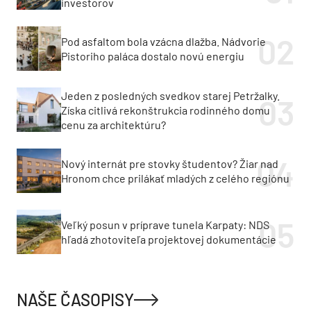
investorov
Pod asfaltom bola vzácna dlažba. Nádvorie
Pistoriho paláca dostalo novú energiu
Jeden z posledných svedkov starej Petržalky.
Získa citlivá rekonštrukcia rodinného domu
cenu za architektúru?
Nový internát pre stovky študentov? Žiar nad
Hronom chce prilákať mladých z celého regiónu
Veľký posun v príprave tunela Karpaty: NDS
hľadá zhotoviteľa projektovej dokumentácie
NAŠE ČASOPISY