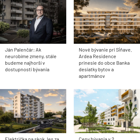
Ján Palenčár: Ak
Nové bývanie pri Sĺňave.
neurobíme zmeny, stále
Ardea Residence
budeme najhorší v
prinesie do obce Banka
dostupnosti bývania
desiatky bytov a
apartmánov
Električka na skok, les za
Ceny bývania v 2.