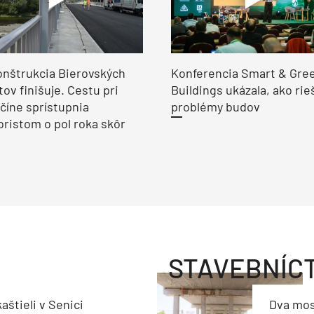
nštrukcia Bierovských
Konferencia Smart & Gre
ov finišuje. Cestu pri
Buildings ukázala, ako rie
číne sprístupnia
problémy budov
ristom o pol roka skôr
STAVEBNÍC
aštieli v Senici
Dva mos