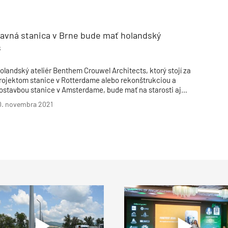
nformáciami – hlavná stanica na Námestí Franza Liszta
stáva, v Stupave má však rezort veľké plány.
lavná stanica v Brne bude mať holandský
s
olandský ateliér Benthem Crouwel Architects, ktorý stojí za
rojektom stanice v Rotterdame alebo rekonštrukciou a
ostavbou stanice v Amsterdame, bude mať na starosti aj
ávrh novej hlavnej stanice v Brne.
0. novembra 2021