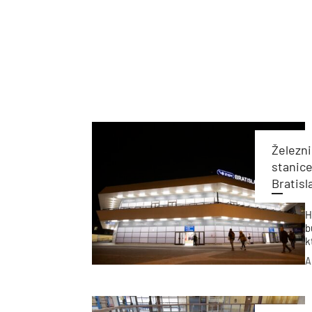
Železni
stanic
Bratis
H
b
k
M
A
ú
z
s