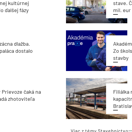
nej kultúrnej
stave. Č
o ďalšej fázy
mil. eur
zácna dlažba.
Akadémi
paláca dostalo
Zo škols
stavby
v Prievoze čaká na
Filiálka 
adá zhotoviteľa
kapacit
Bratisla
Viac z témy Stavebníctvo