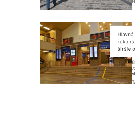
M
p
Hlavná 
rekonšt
širšie 
B
„
v
r
T
F