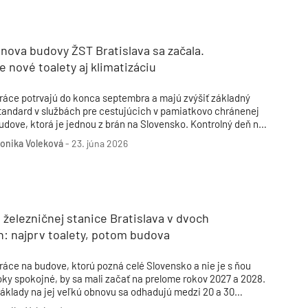
Inžinierske siete
Solárne kolektor
Interiérový dizajn
Bonusy Klubu ASB
Urbanizmus
Manažérsky k
Stavebná technika
nova budovy ŽST Bratislava sa začala.
e nové toalety aj klimatizáciu
ráce potrvajú do konca septembra a majú zvýšiť základný
tandard v službách pre cestujúcich v pamiatkovo chránenej
udove, ktorá je jednou z brán na Slovensko. Kontrolný deň na
tavbe mal v utorok minister dopravy Jozef Ráž v sprievode
onika Voleková
-
23. júna 2026
enerálneho riaditeľa ŽSR Miroslava Garaja. Rezort dopravy
vizoval malú obnovu objektu koncom februára tohto roka.
železničnej stanice Bratislava v dvoch
: najprv toalety, potom budova
ráce na budove, ktorú pozná celé Slovensko a nie je s ňou
oky spokojné, by sa mali začať na prelome rokov 2027 a 2028.
áklady na jej veľkú obnovu sa odhadujú medzi 20 a 30
iliónmi eur. Pôvodná budova z 19. storočia (1871) a jej