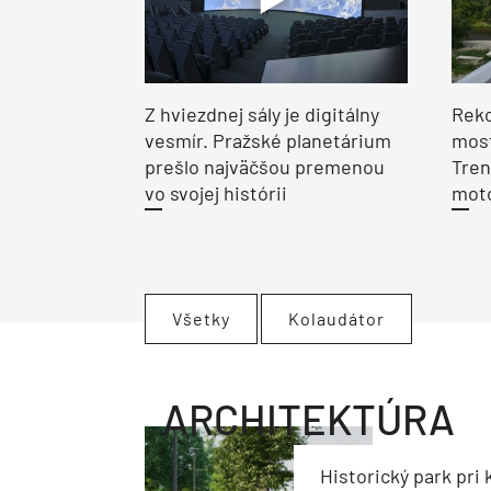
Z hviezdnej sály je digitálny
Reko
vesmír. Pražské planetárium
most
prešlo najväčšou premenou
Tren
vo svojej histórii
moto
Všetky
Kolaudátor
ARCHITEKTÚRA
Historický park pri k