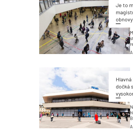
Je to m
magistr
obnovy
M
s
r
b
A
s
m
Hlavná 
dočká 
vysokor
N
h
B
B
A
R