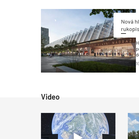
i
o
Nová h
rukopi
H
p
d
n
1
Video