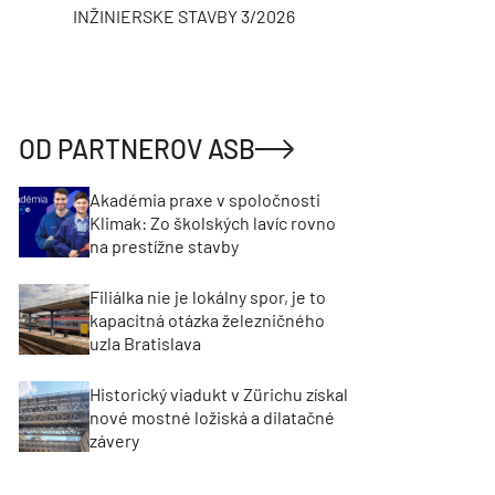
INŽINIERSKE STAVBY 3/2026
ASB
OD PARTNEROV ASB
Akadémia praxe v spoločnosti
Klimak: Zo školských lavíc rovno
na prestížne stavby
Filiálka nie je lokálny spor, je to
kapacitná otázka železničného
uzla Bratislava
Historický viadukt v Zürichu získal
nové mostné ložiská a dilatačné
závery