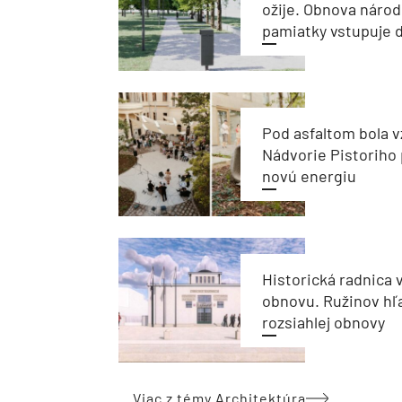
ožije. Obnova národ
pamiatky vstupuje d
Pod asfaltom bola v
Nádvorie Pistoriho 
novú energiu
Historická radnica 
obnovu. Ružinov hľ
rozsiahlej obnovy
Viac z témy Architektúra