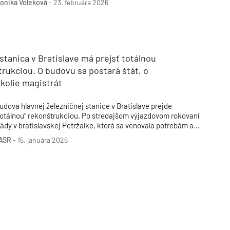
onika Voleková
-
23. februára 2026
rístavba (1989) sú v pamiatkovom režime.
stanica v Bratislave má prejsť totálnou
rukciou. O budovu sa postará štát, o
okolie magistrát
udova hlavnej železničnej stanice v Bratislave prejde
totálnou“ rekonštrukciou. Po stredajšom výjazdovom rokovaní
lády v bratislavskej Petržalke, ktorá sa venovala potrebám a
ozvoju hlavného mesta, to uviedol predseda vlády SR Robert
ASR
-
15. januára 2026
ico.