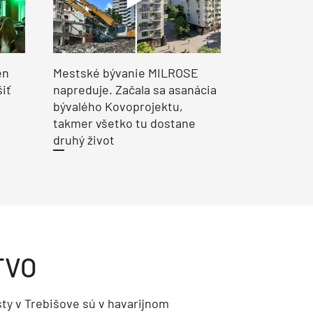
en
Mestské bývanie MILROSE
šiť
napreduje. Začala sa asanácia
bývalého Kovoprojektu,
takmer všetko tu dostane
druhý život
TVO
ty v Trebišove sú v havarijnom