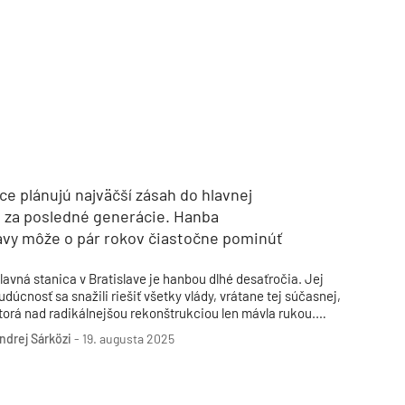
TZB HAUSTECHNIK 3/2026
ce plánujú najväčší zásah do hlavnej
e za posledné generácie. Hanba
lavy môže o pár rokov čiastočne pominúť
lavná stanica v Bratislave je hanbou dlhé desaťročia. Jej
udúcnosť sa snažili riešiť všetky vlády, vrátane tej súčasnej,
torá nad radikálnejšou rekonštrukciou len mávla rukou.
inisterstvo dopravy SR od začiatku presadzuje len čiastočné
ndrej Sárközi
-
19. augusta 2025
pravy, slovenské železnice ale nedávno zverejnili viaceré
aujímavé detaily, ktoré opisujú dosiaľ najväčšie zásahy do
taničnej budovy za posledné dekády. Budú stačiť?