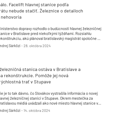
álo. Facelift hlavnej stanice podľa
átu nebude stačiť. Železnice o detailoch
 nehovoria
inisterstvo dopravy rozhodlo o budúcnosti hlavnej železničnej
tanice v Bratislave pred niekoľkými týždňami. Rozsiahlu
ekonštrukciu, akú plánoval bratislavský magistrát spoločne s
ývalým vedením Ministerstva dopravy SR, rezort zmietol zo
ndrej Sárközi
-
28. októbra 2024
tola a rozhodol o akomsi „facelifte“. Z vyjadrení hlavného
esta však vyplýva jasná odpoveď – je to málo.
železničná stanica ostáva v Bratislave a
sa rekonštrukcie. Pomôže jej nová
ýchlostná trať v Stupave
ie je to tak dávno, čo Slovákov vystrašila informácia o novej
lavnej železničnej stanici v Stupave. Okrem mestečka za
ratislavou médiá uvádzali ako nové miesto hlavnej stanice v
ratislave stanicu v Novom Meste či brownfield pri Filiálke.
ndrej Sárközi
-
14. októbra 2024
ezort dopravy dnes konečne prišiel s konkrétnymi