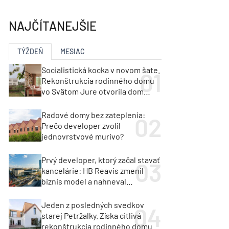
y
Klimatizácia a vetranie
urz Milan Murcka
NAJČÍTANEJŠIE
TÝŽDEŇ
MESIAC
Socialistická kocka v novom šate.
Rekonštrukcia rodinného domu
vo Svätom Jure otvorila dom
krajine aj svetlu
Radové domy bez zateplenia:
Prečo developer zvolil
jednovrstvové murivo?
Prvý developer, ktorý začal stavať
kancelárie: HB Reavis zmenil
biznis model a nahneval
investorov
Jeden z posledných svedkov
starej Petržalky. Získa citlivá
rekonštrukcia rodinného domu