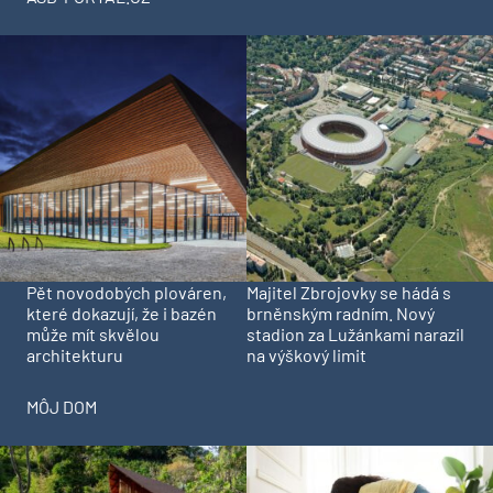
Pět novodobých plováren,
Majitel Zbrojovky se hádá s
které dokazují, že i bazén
brněnským radním. Nový
může mít skvělou
stadion za Lužánkami narazil
architekturu
na výškový limit
MÔJ DOM