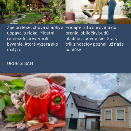
Pridajte túto surovinu do
Žije pri lese, chová sliepky a
prania, obliečky budú
uspáva ju rieka. Miestni
hladšie a pevnejšie. Starý
remeselníci vytvorili
trik z hotelov poznali už naše
bývanie, ktoré vyzerá ako
babičky
malý raj
UROB SI SÁM