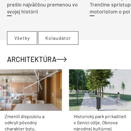
prešlo najväčšou premenou vo
Trenčíne sprístup
svojej histórii
motoristom o pol 
Všetky
Kolaudátor
ARCHITEKTÚRA
Zmenili dispozíciu a
Historický park pri kaštieli
odkryli pôvodný
v Senici ožije. Obnova
charakter bytu.
národnej kultúrnej