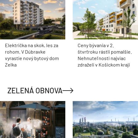
Električka na skok, les za
Ceny bývania v 2.
rohom. V Dúbravke
štvrťroku rástli pomalšie.
vyrastie nový bytový dom
Nehnuteľnosti najviac
Zelka
zdraželi v Košickom kraji
ZELENÁ OBNOVA