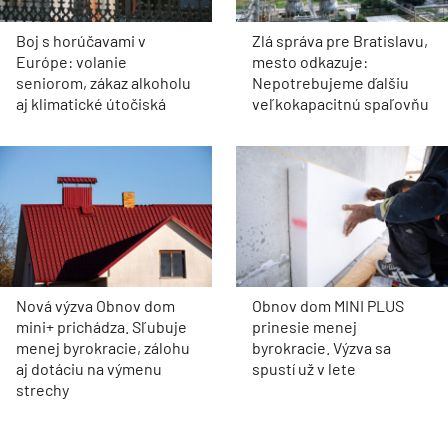
Boj s horúčavami v
Zlá správa pre Bratislavu,
Európe: volanie
mesto odkazuje:
seniorom, zákaz alkoholu
Nepotrebujeme ďalšiu
aj klimatické útočiská
veľkokapacitnú spaľovňu
Nová výzva Obnov dom
Obnov dom MINI PLUS
mini+ prichádza. Sľubuje
prinesie menej
menej byrokracie, zálohu
byrokracie. Výzva sa
aj dotáciu na výmenu
spustí už v lete
strechy