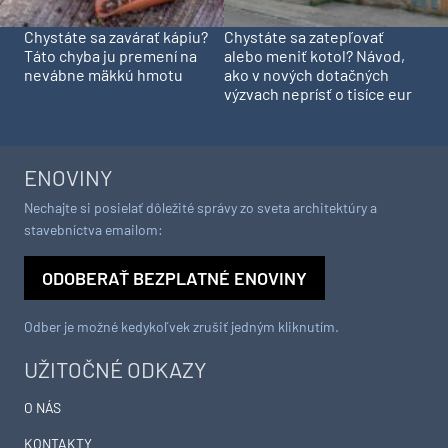
Chystáte sa zavárať kápiu?
Chystáte sa zatepľovať
Táto chyba ju premení na
alebo meniť kotol? Návod,
nevábne mäkkú hmotu
ako v nových dotačných
výzvach neprísť o tisíce eur
ENOVINY
Nechajte si posielať dôležité správy zo sveta architektúry a
stavebníctva emailom:
ODOBERAŤ BEZPLATNÉ ENOVINY
Odber je možné kedykoľvek zrušiť jedným kliknutím.
UŽITOČNÉ ODKAZY
O NÁS
KONTAKTY