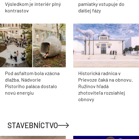
Výsledkom je interiér plný
pamiatky vstupuje do
kontrastov
ďalšej fázy
Pod asfaltom bola vzácna
Historická radnica v
dlažba. Nádvorie
Prievoze čaká na obnovu.
Pistoriho paláca dostalo
Ružinov hľadá
novú energiu
zhotoviteľa rozsiahlej
obnovy
STAVEBNÍCTVO