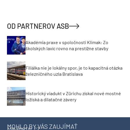
OD PARTNEROV ASB
Akadémia praxe v spoločnosti Klimak: Zo
školských lavíc rovno na prestížne stavby
Filiálka nie je lokálny spor, je to kapacitná otázka
železničného uzla Bratislava
Historický viadukt v Zürichu získal nové mostné
ložiská a dilatačné závery
MOHLO BY VÁS ZAUJÍMAŤ
ASB-PORTAL.CZ