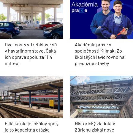
Dva mosty v Trebišove sú
Akadémia praxe v
v havarijnom stave. Čaká
spoločnosti Klimak: Zo
ich oprava spolu za 11,4
školských lavíc rovno na
mil. eur
prestížne stavby
Filiálka nie je lokálny spor,
Historický viadukt v
je to kapacitná otázka
Zürichu získal nové