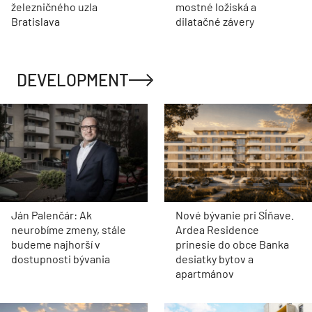
železničného uzla
mostné ložiská a
Bratislava
dilatačné závery
DEVELOPMENT
Ján Palenčár: Ak
Nové bývanie pri Sĺňave.
neurobíme zmeny, stále
Ardea Residence
budeme najhorší v
prinesie do obce Banka
dostupnosti bývania
desiatky bytov a
apartmánov