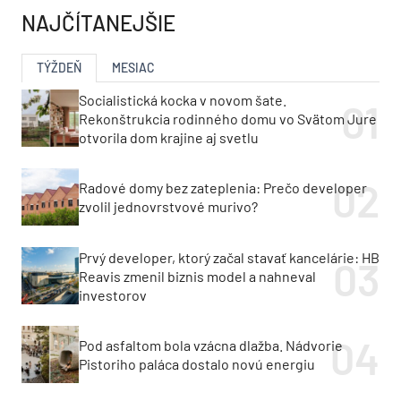
NAJČÍTANEJŠIE
TÝŽDEŇ
MESIAC
Socialistická kocka v novom šate.
Rekonštrukcia rodinného domu vo Svätom Jure
otvorila dom krajine aj svetlu
Radové domy bez zateplenia: Prečo developer
zvolil jednovrstvové murivo?
Prvý developer, ktorý začal stavať kancelárie: HB
Reavis zmenil biznis model a nahneval
investorov
Pod asfaltom bola vzácna dlažba. Nádvorie
Pistoriho paláca dostalo novú energiu