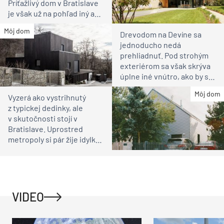
Príťažlivý dom v Bratislave
je však už na pohľad iný ako
susedia
Môj dom
Drevodom na Devíne sa
jednoducho nedá
prehliadnuť. Pod strohým
exteriérom sa však skrýva
úplne iné vnútro, ako by ste
čakali
Môj dom
Vyzerá ako vystrihnutý
z typickej dedinky, ale
v skutočnosti stojí v
Bratislave. Uprostred
metropoly si pár žije idylku
ako na vidieku
VIDEO