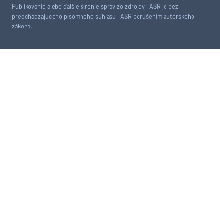
Publikovanie alebo ďalšie šírenie správ zo zdrojov TASR je bez
predchádzajúceho písomného súhlasu TASR porušením autorského
zákona.