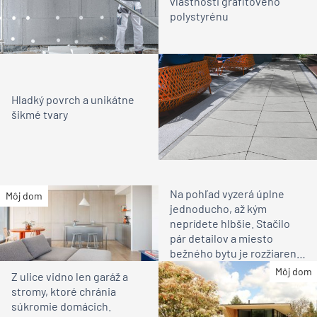
vlastnosti grafitového
polystyrénu
Hladký povrch a unikátne
šikmé tvary
Na pohľad vyzerá úplne
Môj dom
jednoducho, až kým
neprídete hlbšie. Stačilo
pár detailov a miesto
bežného bytu je rozžiarené
bývanie pre rodinu
Môj dom
Z ulice vidno len garáž a
stromy, ktoré chránia
súkromie domácich.