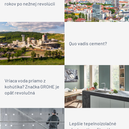
rokov po nežnej revolúcii
Quo vadis cement?
Vriaca voda priamo z
kohútika? Značka GROHE je
opäť revolučná
Lepšie tepelnoizolačné