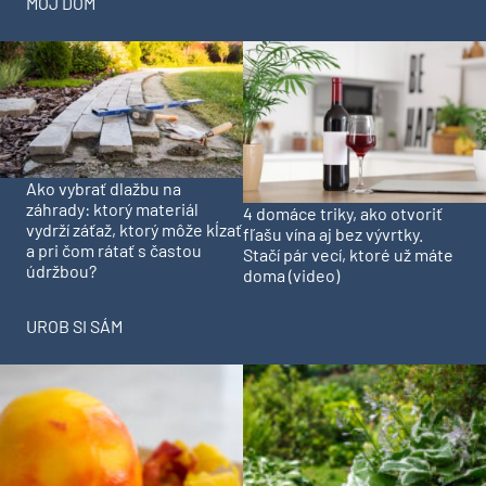
MÔJ DOM
Ako vybrať dlažbu na
záhrady: ktorý materiál
4 domáce triky, ako otvoriť
vydrží záťaž, ktorý môže kĺzať
fľašu vína aj bez vývrtky.
a pri čom rátať s častou
Stačí pár vecí, ktoré už máte
údržbou?
doma (video)
UROB SI SÁM