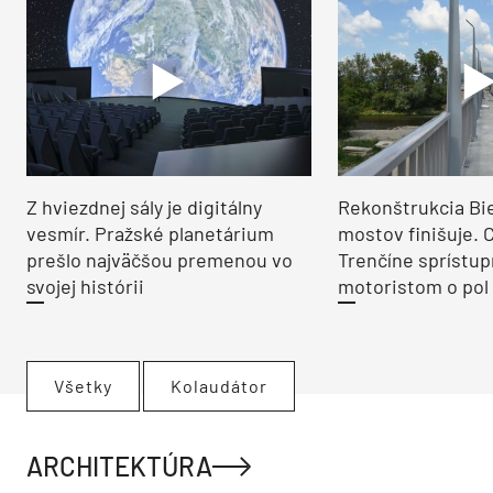
Z hviezdnej sály je digitálny
Rekonštrukcia Bi
vesmír. Pražské planetárium
mostov finišuje. 
prešlo najväčšou premenou vo
Trenčíne sprístup
svojej histórii
motoristom o pol 
Všetky
Kolaudátor
ARCHITEKTÚRA