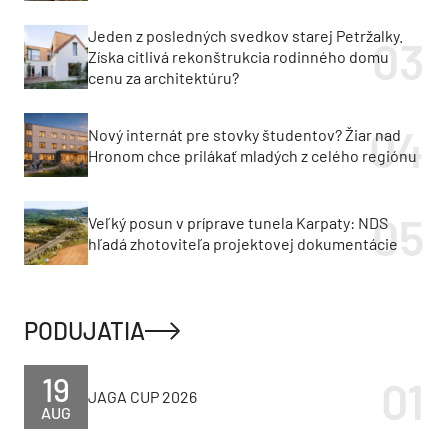
Jeden z posledných svedkov starej Petržalky.
Získa citlivá rekonštrukcia rodinného domu
cenu za architektúru?
Nový internát pre stovky študentov? Žiar nad
Hronom chce prilákať mladých z celého regiónu
Veľký posun v príprave tunela Karpaty: NDS
hľadá zhotoviteľa projektovej dokumentácie
PODUJATIA
19
JAGA CUP 2026
AUG