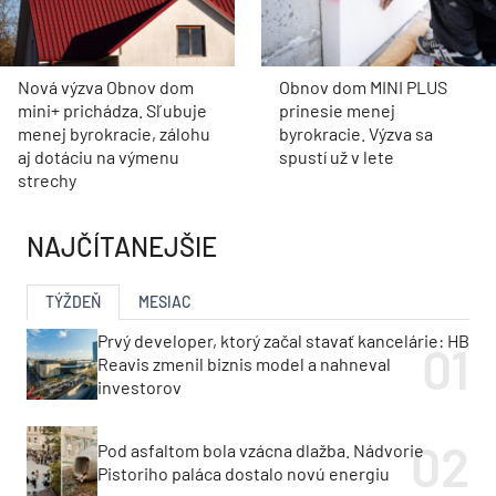
Nová výzva Obnov dom
Obnov dom MINI PLUS
mini+ prichádza. Sľubuje
prinesie menej
menej byrokracie, zálohu
byrokracie. Výzva sa
aj dotáciu na výmenu
spustí už v lete
strechy
NAJČÍTANEJŠIE
TÝŽDEŇ
MESIAC
Prvý developer, ktorý začal stavať kancelárie: HB
Reavis zmenil biznis model a nahneval
investorov
Pod asfaltom bola vzácna dlažba. Nádvorie
Pistoriho paláca dostalo novú energiu