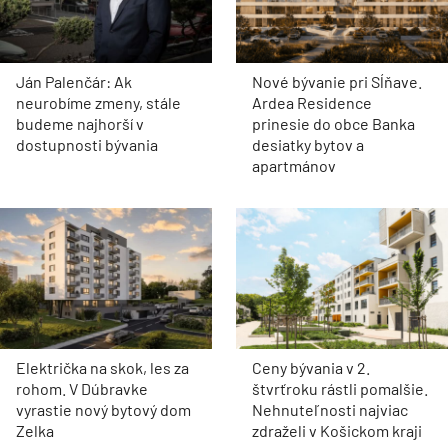
Ján Palenčár: Ak
Nové bývanie pri Sĺňave.
neurobíme zmeny, stále
Ardea Residence
budeme najhorší v
prinesie do obce Banka
dostupnosti bývania
desiatky bytov a
apartmánov
Električka na skok, les za
Ceny bývania v 2.
rohom. V Dúbravke
štvrťroku rástli pomalšie.
vyrastie nový bytový dom
Nehnuteľnosti najviac
Zelka
zdraželi v Košickom kraji