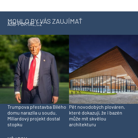
MOHLO BY VÁS ZAUJÍMAŤ
ASB-PORTAL.CZ
Trumpova přestavba Bílého
Pět novodobých plováren,
domu narazila u soudu.
které dokazují, že i bazén
Miliardový projekt dostal
může mít skvělou
stopku
architekturu