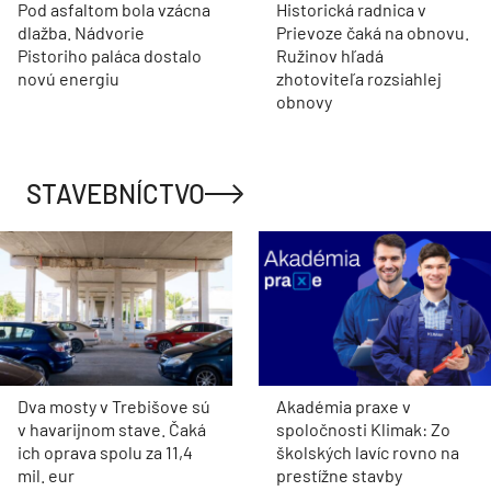
Pod asfaltom bola vzácna
Historická radnica v
dlažba. Nádvorie
Prievoze čaká na obnovu.
Pistoriho paláca dostalo
Ružinov hľadá
novú energiu
zhotoviteľa rozsiahlej
obnovy
STAVEBNÍCTVO
Dva mosty v Trebišove sú
Akadémia praxe v
v havarijnom stave. Čaká
spoločnosti Klimak: Zo
ich oprava spolu za 11,4
školských lavíc rovno na
mil. eur
prestížne stavby