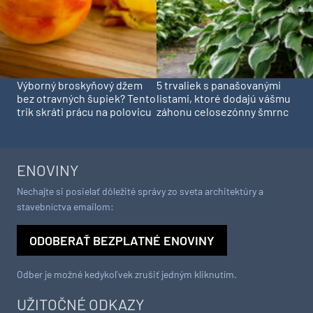
Výborný broskyňový džem
5 trvaliek s panašovanými
bez otravných šupiek? Tento
listami, ktoré dodajú vášmu
trik skráti prácu na polovicu
záhonu celosezónny šmrnc
ENOVINY
Nechajte si posielať dôležité správy zo sveta architektúry a
stavebníctva emailom:
ODOBERAŤ BEZPLATNÉ ENOVINY
Odber je možné kedykoľvek zrušiť jedným kliknutím.
UŽITOČNÉ ODKAZY