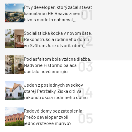
y
Klimatizácia a vetranie
Prvý developer, ktorý začal stavať
urz Milan Murcka
kancelárie: HB Reavis zmenil
biznis model a nahneval
investorov
Socialistická kocka v novom šate.
Rekonštrukcia rodinného domu
vo Svätom Jure otvorila dom
krajine aj svetlu
Pod asfaltom bola vzácna dlažba.
Nádvorie Pistoriho paláca
dostalo novú energiu
Jeden z posledných svedkov
starej Petržalky. Získa citlivá
rekonštrukcia rodinného domu
cenu za architektúru?
Radové domy bez zateplenia:
Prečo developer zvolil
jednovrstvové murivo?