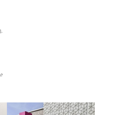
B
.
u?