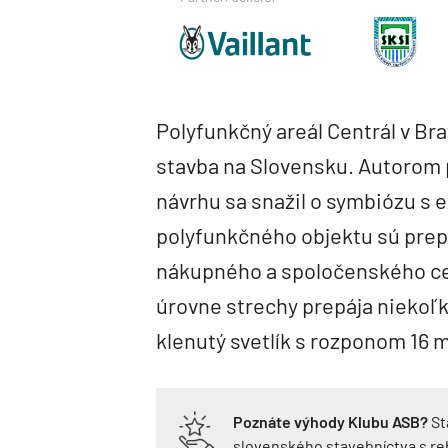
Polyfunkčný areál Centrál v Bra
stavba na Slovensku. Autorom p
návrhu sa snažil o symbiózu s 
polyfunkčného objektu sú pre
nákupného a spoločenského ce
úrovne strechy prepája niekoľk
klenutý svetlík s rozponom 16 m
Poznáte výhody Klubu ASB?
St
slovenského stavebníctva s r