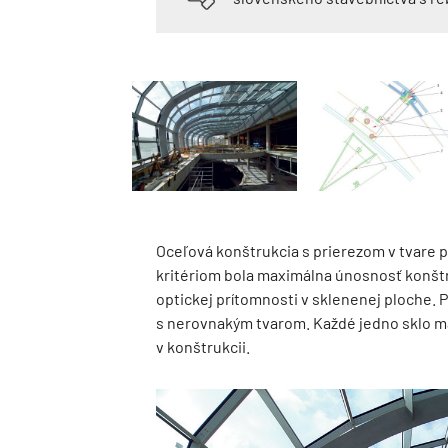
Oceľová konštrukcia s prierezom v tvare p
kritériom bola maximálna únosnosť konštr
optickej prítomnosti v sklenenej ploche. P
s nerovnakým tvarom. Každé jedno sklo má
v konštrukcii.