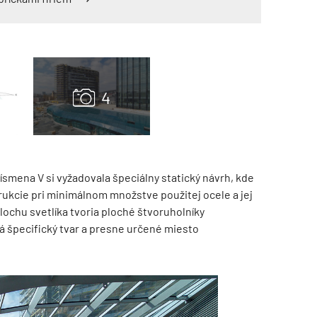
TZB HAUSTECHNIK 3/2026
ísmena V si vyžadovala špeciálny statický návrh, kde
ukcie pri minimálnom množstve použitej ocele a jej
lochu svetlíka tvoria ploché štvoruholníky
 špecifický tvar a presne určené miesto