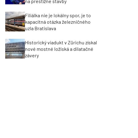
na prestížne stavby
Filiálka nie je lokálny spor, je to
kapacitná otázka železničného
uzla Bratislava
Historický viadukt v Zürichu získal
nové mostné ložiská a dilatačné
závery