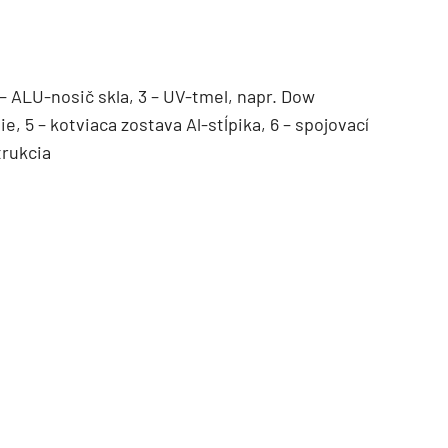
 – ALU-nosič skla, 3 – UV-tmel, napr. Dow
e, 5 – kotviaca zostava Al-stĺpika, 6 – spojovací
trukcia