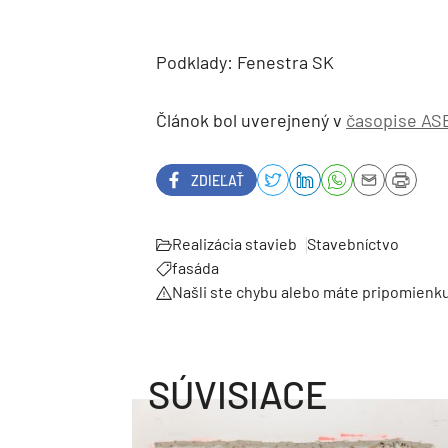
Podklady: Fenestra SK
Článok bol uverejnený v
časopise AS
ZDIEĽAŤ
Realizácia stavieb
Stavebníctvo
fasáda
Našli ste chybu alebo máte pripomienk
SÚVISIACE