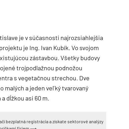
tislave je v súčasnosti najrozsiahlejšia
rojektu je Ing. Ivan Kubík. Vo svojom
existujúcou zástavbou. Všetky budovy
pojené trojpodlažnou podnožou
ntra s vegetačnou strechou. Dve
o malých a jeden veľký tvarovaný
 a dĺžkou asi 60 m.
ačí bezplatná registrácia a získate sektorové analýzy
ebríčkami firiem ⟶