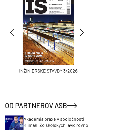
INŽINIERSKE STAVBY 3/2026
ASB
OD PARTNEROV ASB
Akadémia praxe v spoločnosti
Klimak: Zo školských lavíc rovno