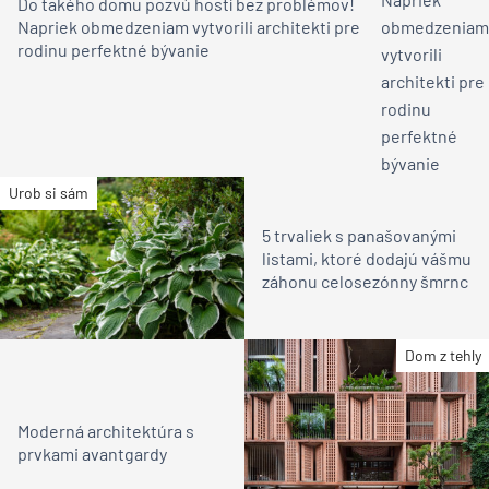
Do takého domu pozvú hostí bez problémov!
Napriek obmedzeniam vytvorili architekti pre
rodinu perfektné bývanie
Urob si sám
5 trvaliek s panašovanými
listami, ktoré dodajú vášmu
záhonu celosezónny šmrnc
Dom z tehly
Moderná architektúra s
prvkami avantgardy