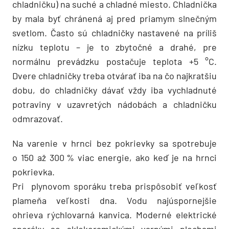
chladničku) na suché a chladné miesto. Chladnička
by mala byť chránená aj pred priamym slnečným
svetlom. Často sú chladničky nastavené na príliš
nízku teplotu – je to zbytočné a drahé, pre
normálnu prevádzku postačuje teplota +5 °C.
Dvere chladničky treba otvárať iba na čo najkratšiu
dobu, do chladničky dávať vždy iba vychladnuté
potraviny v uzavretých nádobách a chladničku
odmrazovať.
Na varenie v hrnci bez pokrievky sa spotrebuje
o 150 až 300 % viac energie, ako keď je na hrnci
pokrievka.
Pri plynovom sporáku treba prispôsobiť veľkosť
plameňa veľkosti dna. Vodu najúspornejšie
ohrieva rýchlovarná kanvica. Moderné elektrické