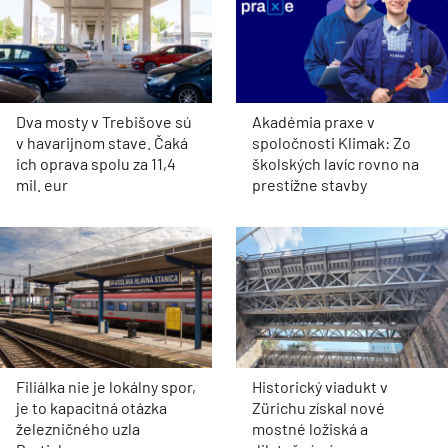
Dva mosty v Trebišove sú
Akadémia praxe v
v havarijnom stave. Čaká
spoločnosti Klimak: Zo
ich oprava spolu za 11,4
školských lavíc rovno na
mil. eur
prestížne stavby
Filiálka nie je lokálny spor,
Historický viadukt v
je to kapacitná otázka
Zürichu získal nové
železničného uzla
mostné ložiská a