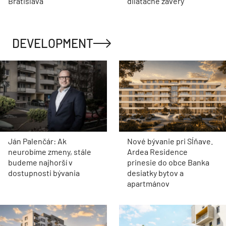
Bratislava
dilatačné závery
DEVELOPMENT
Ján Palenčár: Ak
Nové bývanie pri Sĺňave.
neurobíme zmeny, stále
Ardea Residence
budeme najhorší v
prinesie do obce Banka
dostupnosti bývania
desiatky bytov a
apartmánov