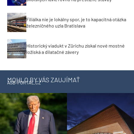
Filiálka nie je lokálny spor, je to kapacitná otázka
železničného uzla Bratislava
Historický viadukt v Zürichu získal nové mostné
ložiská a dilatačné závery
MOHLO BY VÁS ZAUJÍMAŤ
ASB-PORTAL.CZ