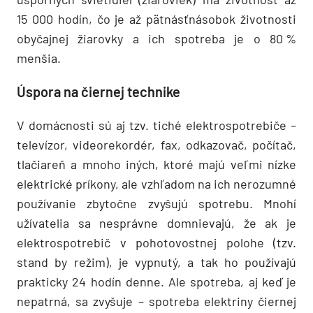
15 000 hodín, čo je až pätnásť­násobok životnosti
obyčajnej žiarovky a ich spotreba je o 80 %
menšia.
Úspora na čiernej technike
V domácnosti sú aj tzv. tiché elektrospotrebiče –
televízor, videorekordér, fax, odkazovač, počítač,
tlačiareň a mnoho iných, ktoré majú veľmi nízke
elektrické príkony, ale vzhľadom na ich nerozumné
používanie zbytočne zvyšujú spotrebu. Mnohí
užívatelia sa nesprávne domnievajú, že ak je
elektrospotrebič v pohotovostnej polohe (tzv.
stand by režim), je vypnutý, a tak ho používajú
prakticky 24 hodín denne. Ale spotreba, aj keď je
nepatrná, sa zvyšuje – spotreba elektriny čiernej