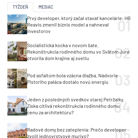
TÝŽDEŇ
MESIAC
Prvý developer, ktorý začal stavať kancelárie: HB
Reavis zmenil biznis model a nahneval
investorov
Socialistická kocka v novom šate.
Rekonštrukcia rodinného domu vo Svätom Jure
otvorila dom krajine aj svetlu
Pod asfaltom bola vzácna dlažba. Nádvorie
Pistoriho paláca dostalo novú energiu
Jeden z posledných svedkov starej Petržalky.
Získa citlivá rekonštrukcia rodinného domu
cenu za architektúru?
Radové domy bez zateplenia: Prečo developer
zvolil jednovrstvové murivo?