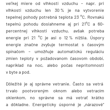
veľkej miere od vlhkosti vzduchu – napr. pri
vlhkosti vzduchu len 30 % je na vytvorenie
tepelnej pohody potrebná teplota 23 °C. Rovnakú
tepelnú pohodu dosiahneme aj pri 21°C a 60-
percentnej vlhkosti vzduchu, avšak potreba
energie pri 21 °C je asi o 12 % nižšia. Úspory
energie značne zvyšuje termostat s časovým
spínačom – umožňuje automatickú reguláciu
zmien teploty v požadovanom časovom období,
napríklad na noc, alebo počas neprítomnosti
v byte a pod.
Dôležité je aj správne vetranie. Často sa vetrá
trvalo pootvoreným oknom alebo vetracím
okienkom, no správne sa má vetrať krátko
a dôkladne. Energeticky úsporné je „nárazové“