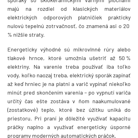
sporáky so sklokeramickými varnými plochami
majú na rozdiel od klasických materiálov
elektrických odporových platničiek prakticky
nulovú tepelnú zotrvačnosť, čo znamená asi o 20
% nižšie straty.
Energeticky výhodné sú mikrovlnné rúry alebo
tlakové hrnce, ktoré umožnia ušetriť až 50 %
elektriny. Na varenie treba používať iba toľko
vody, koľko naozaj treba, elektrický sporák zapínať
až keď hrniec je na platni a varič vypínať niekoľko
minút pred skončením varenia – po vypnutí variča
určitý čas ešte zostáva v ňom naakumulované
(zostatkové) teplo, ktoré bez úžitku uniká do
priestoru. Pri praní je dôležité využívať kapacitu
práčky naplno a využívať energeticky úsporné
programy moderných automatických práčok.