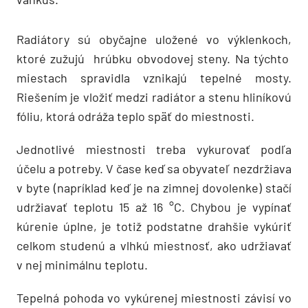
Radiátory sú obyčajne uložené vo výklenkoch,
ktoré zužujú hrúbku obvodovej steny. Na týchto
miestach spravidla vznikajú tepelné mosty.
Riešením je vložiť medzi radiátor a stenu hliníkovú
fóliu, ktorá odráža teplo späť do miestnosti.
Jednotlivé miestnosti treba vykurovať podľa
účelu a potreby. V čase keď sa obyvateľ nezdržiava
v byte (napríklad keď je na zimnej dovolenke) stačí
udržiavať teplotu 15 až 16 °C. Chybou je vypínať
kúrenie úplne, je totiž podstatne drahšie vykúriť
celkom studenú a vlhkú miestnosť, ako udržiavať
v nej minimálnu teplotu.
Tepelná pohoda vo vykúrenej miestnosti závisí vo