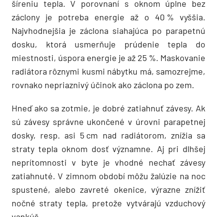
šíreniu tepla. V porovnaní s oknom úplne bez
záclony je potreba energie až o 40 % vyššia.
Najvhodnejšia je záclona siahajúca po parapetnú
dosku, ktorá usmerňuje prúdenie tepla do
miestnosti, úspora energie je až 25 %. Maskovanie
radiátora rôznymi kusmi nábytku má, samozrejme,
rovnako nepriaznivý účinok ako záclona po zem.
Hneď ako sa zotmie, je dobré zatiahnuť závesy. Ak
sú závesy správne ukončené v úrovni parapetnej
dosky, resp. asi 5 cm nad radiátorom, znížia sa
straty tepla oknom dosť významne. Aj pri dlhšej
neprítomnosti v byte je vhodné nechať závesy
zatiahnuté. V zimnom období môžu žalúzie na noc
spustené, alebo zavreté okenice, výrazne znížiť
nočné straty tepla, pretože vytvárajú vzduchový
vankúš.