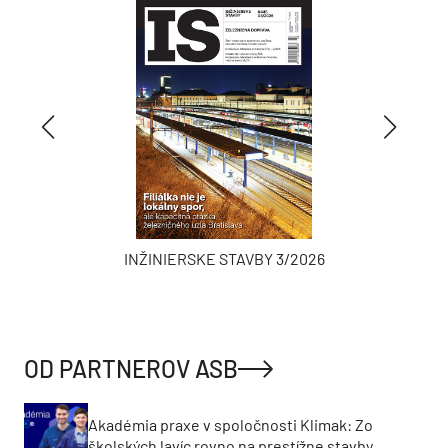
INŽINIERSKE STAVBY 3/2026
OD PARTNEROV ASB
Akadémia praxe v spoločnosti Klimak: Zo
školských lavíc rovno na prestížne stavby