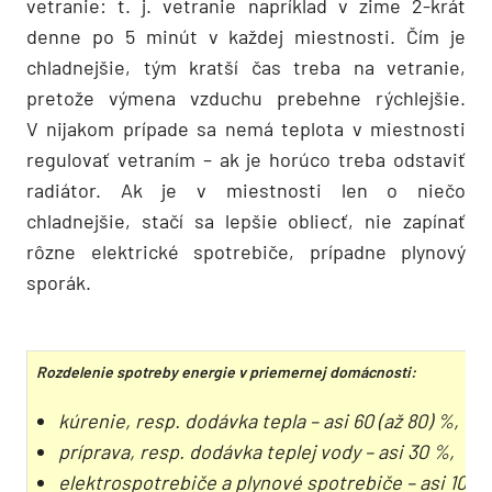
vetranie: t. j. vetranie napríklad v zime 2-krát
denne po 5 minút v každej miestnosti. Čím je
chladnejšie, tým kratší čas treba na vetranie,
pretože výmena vzduchu prebehne rýchlejšie.
V nijakom prípade sa nemá teplota v miestnosti
regulovať vetraním – ak je horúco treba odstaviť
radiátor. Ak je v miestnosti len o niečo
chladnejšie, stačí sa lepšie obliecť, nie zapínať
rôzne elektrické spotrebiče, prípadne plynový
sporák.
Rozdelenie spotreby energie v priemernej domácnosti:
kúrenie, resp. dodávka tepla – asi 60 (až 80) %,
príprava, resp. dodávka teplej vody – asi 30 %,
elektrospotrebiče a plynové spotrebiče – asi 10 %