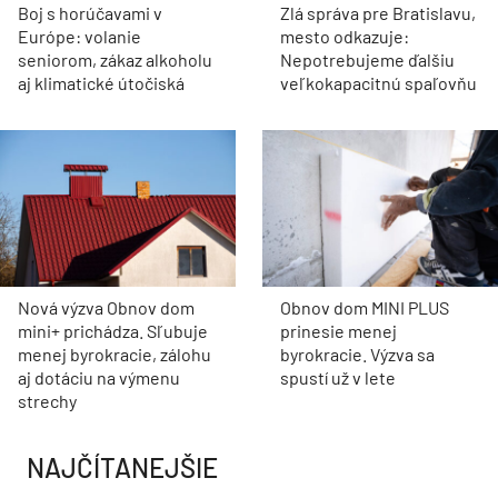
Boj s horúčavami v
Zlá správa pre Bratislavu,
Európe: volanie
mesto odkazuje:
seniorom, zákaz alkoholu
Nepotrebujeme ďalšiu
aj klimatické útočiská
veľkokapacitnú spaľovňu
Nová výzva Obnov dom
Obnov dom MINI PLUS
mini+ prichádza. Sľubuje
prinesie menej
menej byrokracie, zálohu
byrokracie. Výzva sa
aj dotáciu na výmenu
spustí už v lete
strechy
NAJČÍTANEJŠIE