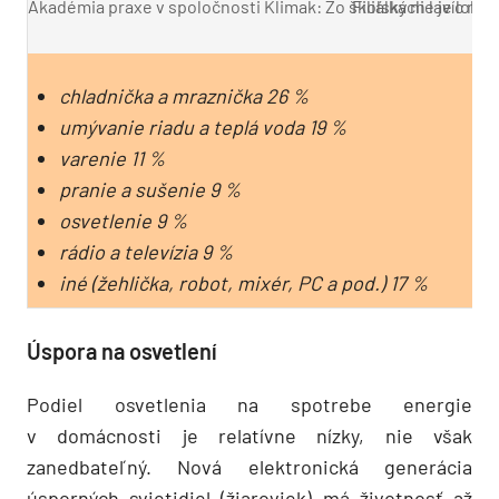
Akadémia praxe v spoločnosti Klimak: Zo školských lavíc rov
Filiálka nie je loká
chladnička a mraznička 26 %
umývanie riadu a teplá voda 19 %
varenie 11 %
pranie a sušenie 9 %
osvetlenie 9 %
rádio a televízia 9 %
iné (žehlička, robot, mixér, PC a pod.) 17 %
Úspora na osvetlení
Podiel osvetlenia na spotrebe energie
v domácnosti je relatívne nízky, nie však
zanedbateľný. Nová elektronická generácia
úsporných svietidiel (žiaroviek) má životnosť až