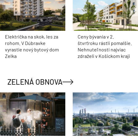
Električka na skok, les za
Ceny bývania v 2.
rohom. V Dúbravke
štvrťroku rástli pomalšie.
vyrastie nový bytový dom
Nehnuteľnosti najviac
Zelka
zdraželi v Košickom kraji
ZELENÁ OBNOVA