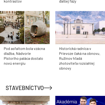
kontrastov
ďalšej fázy
Pod asfaltom bola vzácna
Historická radnica v
dlažba. Nádvorie
Prievoze čaká na obnovu.
Pistoriho paláca dostalo
Ružinov hľadá
novú energiu
zhotoviteľa rozsiahlej
obnovy
STAVEBNÍCTVO