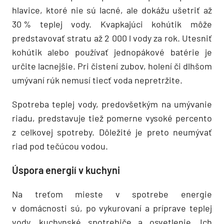
hlavice, ktoré nie sú lacné, ale dokážu ušetriť až
30 % teplej vody. Kvapkajúci kohútik môže
predstavovať stratu až 2 000 l vody za rok. Utesniť
kohútik alebo používať jednopákové batérie je
určite lacnejšie. Pri čistení zubov, holení či dlhšom
umývaní rúk nemusí tiecť voda nepretržite.
Spotreba teplej vody, predovšetkým na umývanie
riadu, predstavuje tiež pomerne vysoké percento
z celkovej spotreby. Dôležité je preto neumývať
riad pod tečúcou vodou.
Úspora energií v kuchyni
Na treťom mieste v spotrebe energie
v domácnosti sú, po vykurovaní a príprave teplej
vody, kuchynské spotrebiče a osvetlenie. Ich