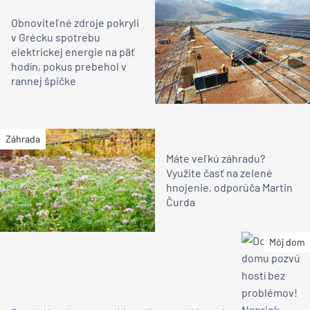
Obnoviteľné zdroje pokryli
v Grécku spotrebu
elektrickej energie na päť
hodín, pokus prebehol v
rannej špičke
Záhrada
Máte veľkú záhradu?
Využite časť na zelené
hnojenie, odporúča Martin
Čurda
Môj dom