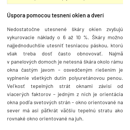
Úspora pomocou tesnení okien a dverí
Nedostatočne utesnené škáry okien zvyšujú
vykurovacie náklady o 6 až 10 %. Škáry možno
najjednoduchšie utesniť tesniacou páskou, ktorú
však treba dosť často obnovovať. Najmä
v panelových domoch je netesná škára okolo rámu
okna častým javom – osvedčeným riešením je
vyplnenie všetkých dutín polyuretánovou penou.
Veľkosť tepelných strát oknami závisí od
viacerých faktorov – jedným z nich je orientácia
okna podľa svetových strán – okno orientované na
sever má asi päťkrát väčšiu tepelnú stratu ako
rovnaké okno orientované na juh.